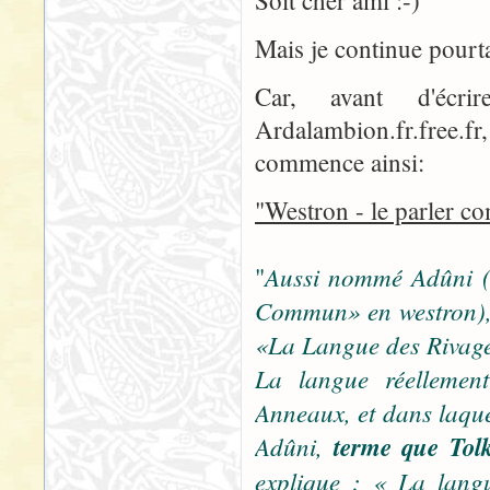
Soit cher ami :-)
Mais je continue pourta
Car, avant d'écri
Ardalambion.fr.free.fr
commence ainsi:
"Westron - le parler 
Aussi nommé Adûni (
"
Commun» en westron), 
«La Langue des Rivag
La langue réellemen
Anneaux, et dans laquel
Adûni,
terme que Tolk
explique : « La langu