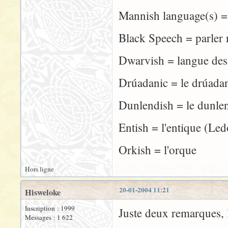
Mannish language(s) 
Black Speech = parler 
Dwarvish = langue des
Drúadanic = le drúada
Dunlendish = le dunle
Entish = l'entique (Le
Orkish = l'orque
Hors ligne
20-01-2004 11:21
Hisweloke
Inscription : 1999
Juste deux remarques, l
Messages : 1 622