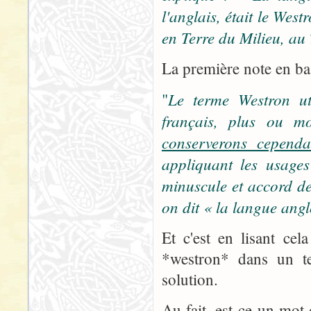
l'anglais, était le We
en Terre du Milieu, au 
La première note en bas
Le terme Westron uti
"
français, plus ou mo
conserverons cependa
appliquant les usages
minuscule et accord de
on dit « la langue ang
Et c'est en lisant ce
*westron* dans un te
solution.
Au fait, est-ce un mot 