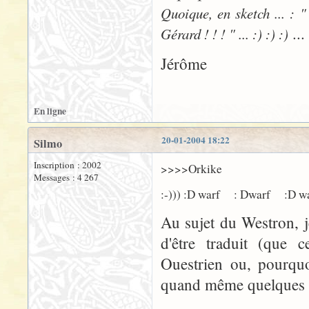
Quoique, en sketch ... : "
...
Gérard ! ! ! " ... :) :) :)
Jérôme
En ligne
20-01-2004 18:22
Silmo
Inscription : 2002
>>>>Orkike
Messages : 4 267
:-))) :D warf : Dwarf :D w
Au sujet du Westron, 
d'être traduit (que 
Ouestrien ou, pourquo
quand même quelques 