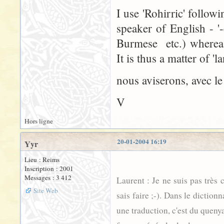
I use 'Rohirric' follow
speaker of English - '
Burmese etc.) whereas
It is thus a matter of 'l
nous aviserons, avec le
V
Hors ligne
20-01-2004 16:19
Yyr
Lieu : Reims
Inscription : 2001
Messages : 3 412
Laurent : Je ne suis pas très 
Site Web
sais faire ;-). Dans le diction
une traduction, c'est du queny