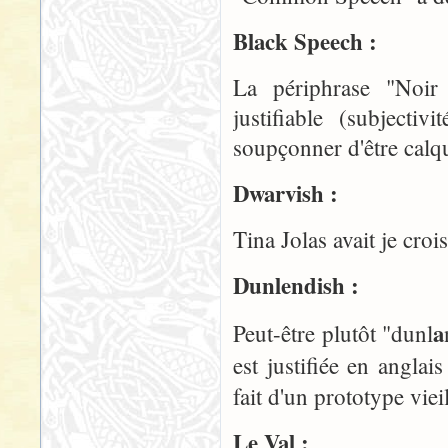
Black Speech :
La périphrase "Noir P
justifiable (subjecti
soupçonner d'être calqu
Dwarvish :
Tina Jolas avait je cro
Dunlendish :
a
Peut-être plutôt "dunl
est justifiée en angla
fait d'un prototype vie
Le Val :