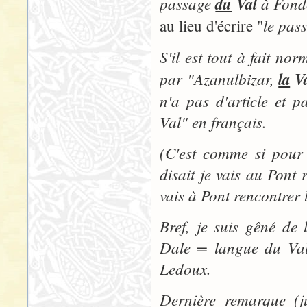
passage
du
Val
à Fondc
le pas
au lieu d'écrire "
S'il est tout à fait nor
par "
Azanulbizar,
la
Va
n'a pas d'article et p
Val" en français.
(C'est comme si pour
disait je vais au Pont 
vais à Pont rencontrer 
Bref, je suis gêné de
Dale = langue du Val"
Ledoux.
Dernière remarque (ju