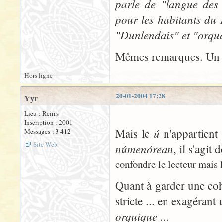
parle de "langue des
pour les habitants du 
"Dunlendais" et "orqu
Mêmes remarques. Un p
Hors ligne
20-01-2004 17:28
Yyr
Lieu : Reims
Inscription : 2001
ú
Mais le
n'appartient 
Messages : 3 412
Site Web
númenórean
, il s'agit
confondre le lecteur mais l
Quant à garder une coh
stricte ... en exagérant
orquique
...