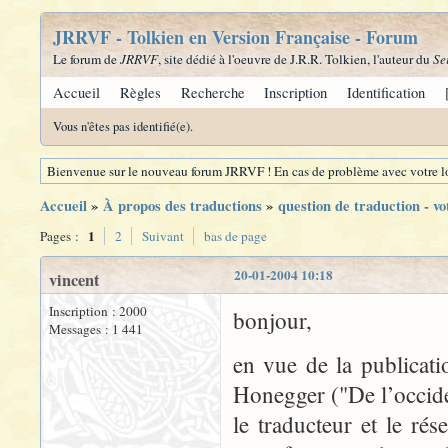
JRRVF - Tolkien en Version Française - Forum
Le forum de
JRRVF
, site dédié à l'oeuvre de J.R.R. Tolkien, l'auteur du
Se
Accueil
Règles
Recherche
Inscription
Identification
Vous n'êtes pas identifié(e).
Bienvenue sur le nouveau forum JRRVF ! En cas de problème avec votre lo
Accueil
»
À propos des traductions
»
question de traduction - vo
1
Pages :
2
Suivant
bas de page
20-01-2004 10:18
vincent
Inscription : 2000
bonjour,
Messages : 1 441
en vue de la publicati
Honegger ("De l’occide
le traducteur et le rés