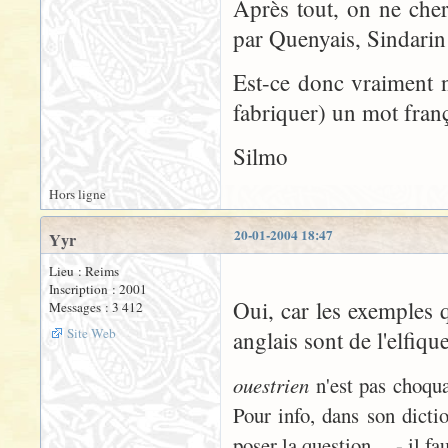
Après tout, on ne cher
par Quenyais, Sindarin 
Est-ce donc vraiment n
fabriquer) un mot franç
Silmo
Hors ligne
20-01-2004 18:47
Yyr
Lieu : Reims
Inscription : 2001
Oui, car les exemples q
Messages : 3 412
Site Web
anglais sont de l'elfiqu
ouestrien
n'est pas choqua
Pour info, dans son dicti
poser la question ... - il 