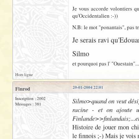
Je vous accorde volontiers qu
qu'Occidentalien :-))
N.B: le mot "ponantais", pas tr
Je serais ravi qu'Edoua
Silmo
et pourquoi pas l' "Ouestain"...?
Hors ligne
20-01-2004 22:01
Finrod
Inscription : 2002
Silmo>quand on veut désig
Messages : 381
racine - et on ajoute u
Finlande>>finlandais;...et
Histoire de jouer mon chia
le finnois ;-) Mais je vois