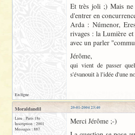
Et très joli ;) Mais ne
d'entrer en concurrence
Arda : Númenor, Eress
rivages : la Lumière et
avec un parler "commun
Jérôme,
qui vient de passer quel
s'évanouit à l'idée d'une n
En ligne
20-01-2004 23:40
Moraldandil
Lieu : Paris 18e
Merci Jérôme ;-)
Inscription : 2001
Messages : 887
La question se pose aus