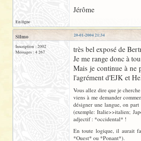
Jérôme
En ligne
20-01-2004 21:34
Silmo
Inscription : 2002
très bel exposé de Bertr
Messages : 4 267
Je me range donc à tous
Mais je continue à ne 
l'agrément d'EJK et He
Vous allez dire que je cherche 
viens à me demander comment a
désigner une langue, on part 
(exemple: Italie>>italien; Jap
adjectif : *occidental* !
En toute logique, il aurait 
*Ouest* ou *Ponant*).