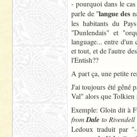
- pourquoi dans le cas
langue des
parle de "
na
les habitants du Pays
"Dunlendais" et "orq
language... entre d'un
et tout, et de l'autre d
l'Entish??
A part ça, une petite r
J'ai toujours été gêné p
Val" alors que Tolkien n
Exemple: Gloin dit à 
from
Dale
to Rivendell
Ledoux traduit par "