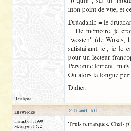
"orquin", sur un modèle
mon point de vue, et cel
Drúadanic = le drúada
-- De mémoire, je cro
"wosien" (de Woses, l
satisfaisant ici, je le
pour un lecteur franco
Personnellement, mais
Ou alors la longue pér
Didier.
Hors ligne
20-01-2004 11:21
Hisweloke
Inscription : 1999
Trois
remarques. Chais plu
Messages : 1 622