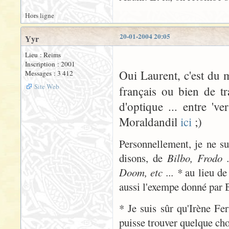
Hors ligne
20-01-2004 20:05
Yyr
Lieu : Reims
Inscription : 2001
Oui Laurent, c'est du
Messages : 3 412
Site Web
français ou bien de t
d'optique ... entre 've
Moraldandil
ici
;)
Personnellement, je ne sui
disons, de
Bilbo, Frodo .
Doom, etc ... *
au lieu d
aussi l'exempe donné par B
* Je suis sûr qu'Irène Fer
puisse trouver quelque chos