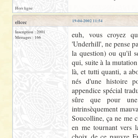
Hors ligne
19-04-2002 11:54
elicec
Inscription : 2001
euh, vous croyez qu
Messages : 166
'Underhill', ne pense p
la question) ou qu'il s
qui, suite à la mutatio
là, et tutti quanti, a 
nés d'une histoire 
appendice spécial tradu
sûre que pour une 
intrinsèquement mauvai
Soucolline, ça ne me c
en me tournant vers l
choix de ce pauvre Fra