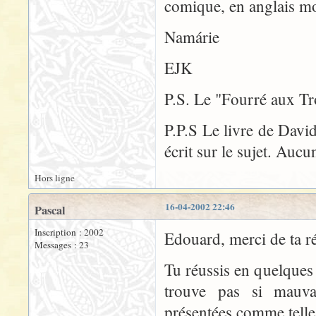
comique, en anglais m
Namárie
EJK
P.S. Le "Fourré aux Tro
P.P.S Le livre de Davi
écrit sur le sujet. Auc
Hors ligne
16-04-2002 22:46
Pascal
Inscription : 2002
Edouard, merci de ta r
Messages : 23
Tu réussis en quelques
trouve pas si mauvai
présentées comme telles