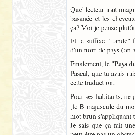
Quel lecteur irait imag
basanée et les cheveu
ça? Moi je pense plutôt 
Et le suffixe "Lande" 
d'un nom de pays (on a
Pays d
Finalement, le "
Pascal, que tu avais r
cette traduction.
Pour ses habitants, ne 
B
(le
majuscule du m
mot brun s'appliquant t
Je sais que ça fait un
peut-être pas un obsta