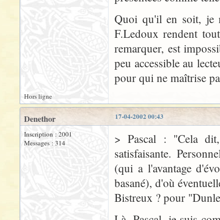
Quoi qu'il en soit, je
F.Ledoux rendent toute
remarquer, est impossi
peu accessible au lect
pour qui ne maîtrise p
Hors ligne
17-04-2002 00:43
Denethor
Inscription : 2001
> Pascal : "Cela dit
Messages : 314
satisfaisante. Personn
(qui a l'avantage d'év
basané), d'où éventuell
Bistreux ? pour "Dunl
Là, Pascal, je suis co