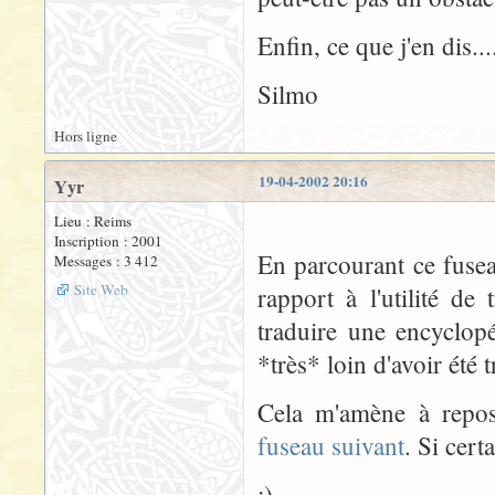
Enfin, ce que j'en dis....
Silmo
Hors ligne
19-04-2002 20:16
Yyr
Lieu : Reims
Inscription : 2001
En parcourant ce fusea
Messages : 3 412
Site Web
rapport à l'utilité d
traduire une encyclop
*très* loin d'avoir été t
Cela m'amène à repose
fuseau suivant
. Si cert
;)