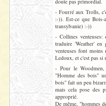
doute pas primordial.
- Fourré aux Trolls, c
:-)). Est-ce que Bois-a
transylvanie) :-))
- Collines venteuses:
traduire 'Weather' en 
venteuses font moins r
Ledoux, et c'est pas si 
- Pour le Woodmen, 
"Homme des bois" u
bois" fait un peu biza
mais cela pose des pr
approprié.
De même, "hommes des 