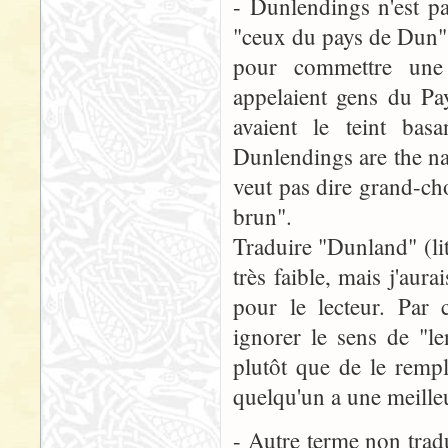
- Dunlendings n'est p
"ceux du pays de Dun", 
pour commettre une 
appelaient gens du P
avaient le teint ba
Dunlendings are the na
veut pas dire grand-cho
brun".
Traduire "Dunland" (li
très faible, mais j'aur
pour le lecteur. Par 
ignorer le sens de "le
plutôt que de le remp
quelqu'un a une meilleu
- Autre terme non tradu