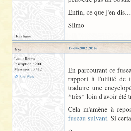
Enfin, ce que j'en dis....
Silmo
Hors ligne
19-04-2002 20:16
Yyr
Lieu : Reims
Inscription : 2001
En parcourant ce fusea
Messages : 3 412
Site Web
rapport à l'utilité d
traduire une encyclop
*très* loin d'avoir été t
Cela m'amène à repose
fuseau suivant
. Si cert
;)