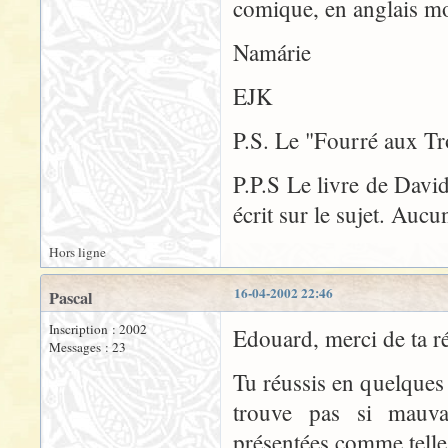
comique, en anglais m
Namárie
EJK
P.S. Le "Fourré aux Tro
P.P.S Le livre de Davi
écrit sur le sujet. Auc
Hors ligne
16-04-2002 22:46
Pascal
Inscription : 2002
Edouard, merci de ta r
Messages : 23
Tu réussis en quelques
trouve pas si mauvai
présentées comme telles