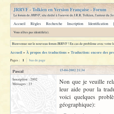
JRRVF - Tolkien en Version Française - Forum
Le forum de
JRRVF
, site dédié à l'oeuvre de J.R.R. Tolkien, l'auteur du
Se
Accueil
Règles
Recherche
Inscription
Identification
Vous n'êtes pas identifié(e).
Bienvenue sur le nouveau forum JRRVF ! En cas de problème avec votre lo
Accueil
»
À propos des traductions
»
Traduction: encore des pr
1
Pages :
bas de page
15-04-2002 21:34
Pascal
Inscription : 2002
Non que je veuille re
Messages : 23
leur aide pour la trad
voici quelques problè
géographique):