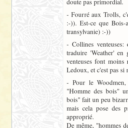
doute pas primordial.
- Fourré aux Trolls, c
:-)). Est-ce que Bois-a
transylvanie) :-))
- Collines venteuses:
traduire 'Weather' en 
venteuses font moins r
Ledoux, et c'est pas si 
- Pour le Woodmen, 
"Homme des bois" u
bois" fait un peu biza
mais cela pose des pr
approprié.
De même, "hommes des 