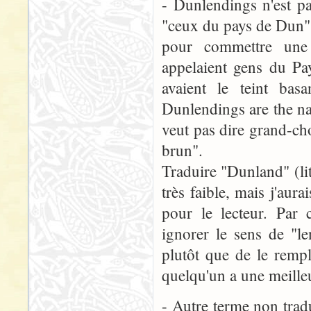
- Dunlendings n'est p
"ceux du pays de Dun", 
pour commettre une 
appelaient gens du P
avaient le teint ba
Dunlendings are the na
veut pas dire grand-cho
brun".
Traduire "Dunland" (li
très faible, mais j'aur
pour le lecteur. Par 
ignorer le sens de "le
plutôt que de le remp
quelqu'un a une meilleu
- Autre terme non tradu