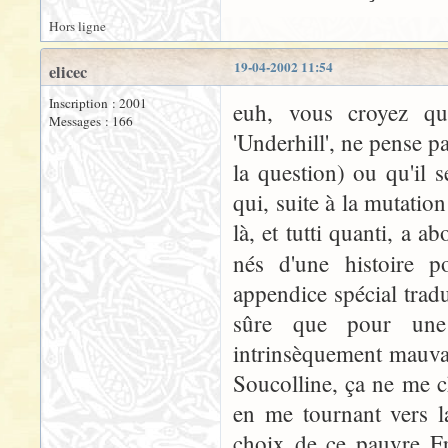
Hors ligne
19-04-2002 11:54
elicec
Inscription : 2001
euh, vous croyez qu
Messages : 166
'Underhill', ne pense p
la question) ou qu'il s
qui, suite à la mutatio
là, et tutti quanti, a 
nés d'une histoire 
appendice spécial tradu
sûre que pour une 
intrinsèquement mauvai
Soucolline, ça ne me c
en me tournant vers l
choix de ce pauvre Fra