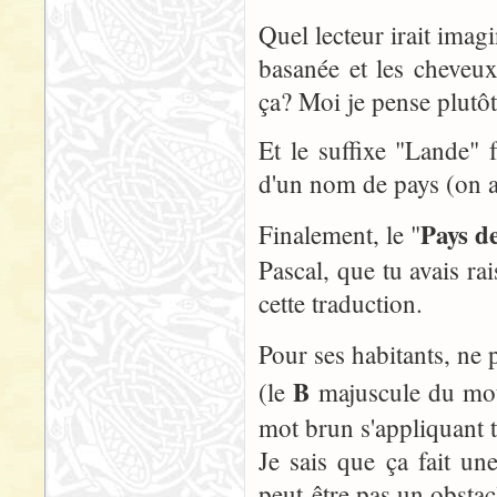
Quel lecteur irait imag
basanée et les cheveu
ça? Moi je pense plutôt 
Et le suffixe "Lande" 
d'un nom de pays (on a
Pays d
Finalement, le "
Pascal, que tu avais r
cette traduction.
Pour ses habitants, ne 
B
(le
majuscule du m
mot brun s'appliquant t
Je sais que ça fait un
peut-être pas un obsta