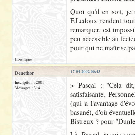
Quoi qu'il en soit, je
F.Ledoux rendent toute
remarquer, est impossi
peu accessible au lect
pour qui ne maîtrise p
Hors ligne
17-04-2002 00:43
Denethor
Inscription : 2001
> Pascal : "Cela dit
Messages : 314
satisfaisante. Personn
(qui a l'avantage d'év
basané), d'où éventuell
Bistreux ? pour "Dunl
Là, Pascal, je suis co