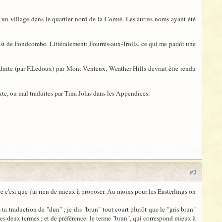
, un village dans le quartier nord de la Comté. Les autres noms ayant été
ouest de Fondcombe. Littéralement: Fourrés-aux-Trolls, ce qui me paraît une
raduite (par F.Ledoux) par Mont Venteux, Weather Hills devrait être rendu
exte, ou mal traduites par Tina Jolas dans les Appendices:
#2
e c'est que j'ai rien de mieux à proposer. Au moins pour les Easterlings on
a traduction de "dun" ; je dis "brun" tout court plutôt que le "gris brun"
ces deux termes ; et de préférence le terme "brun", qui correspond mieux à