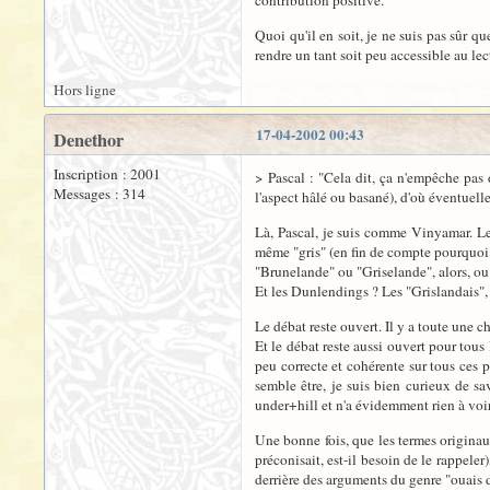
contribution positive.
Quoi qu'il en soit, je ne suis pas sûr q
rendre un tant soit peu accessible au l
Hors ligne
17-04-2002 00:43
Denethor
Inscription : 2001
> Pascal : "Cela dit, ça n'empêche pas d
Messages : 314
l'aspect hâlé ou basané), d'où éventuel
Là, Pascal, je suis comme Vinyamar. Le 
même "gris" (en fin de compte pourquoi p
"Brunelande" ou "Griselande", alors, ou
Et les Dunlendings ? Les "Grislandais", l
Le débat reste ouvert. Il y a toute une c
Et le débat reste aussi ouvert pour tous 
peu correcte et cohérente sur tous ces p
semble être, je suis bien curieux de sav
under+hill et n'a évidemment rien à voi
Une bonne fois, que les termes originau
préconisait, est-il besoin de le rappeler
derrière des arguments du genre "ouais d