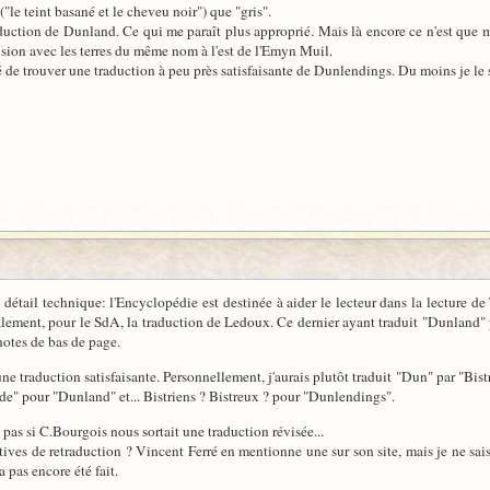
"le teint basané et le cheveu noir") que "gris".
ction de Dunland. Ce qui me paraît plus approprié. Mais là encore ce n'est que mo
fusion avec les terres du même nom à l'est de l'Emyn Muil.
isé de trouver une traduction à peu près satisfaisante de Dunlendings. Du moins je le
 détail technique: l'Encyclopédie est destinée à aider le lecteur dans la lecture de
atalement, pour le SdA, la traduction de Ledoux. Ce dernier ayant traduit "Dunland" p
notes de bas de page.
e traduction satisfaisante. Personnellement, j'aurais plutôt traduit "Dun" par "Bistre
de" pour "Dunland" et... Bistriens ? Bistreux ? pour "Dunlendings".
pas si C.Bourgois nous sortait une traduction révisée...
tatives de retraduction ? Vincent Ferré en mentionne une sur son site, mais je ne sai
a pas encore été fait.