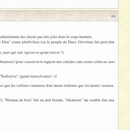
#4
nfantinmme des choses pas très jolie dans le corps humain.
de Dun" sonne plutôt bien (ou le peuple de Dun). Gris-brun fait peut-être
mais qui sait. (qu'est-ce qu'un louvet ?)
naison') pour conserver le rapport aux céréales sans rester coller au sens
"Trollsylve". (genre transylvanie) :-))
rce que les collines venteuses font moins réalistes que les monts venteux.
. "Homme de bois" fait un peu bizarre, "bûcheron" me semble être une