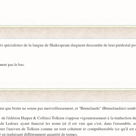
ts spécialistes de la langue de Shakespeare daignent descendre de leur piédestal pou
ment pas le bas.
 vrai que bistre ne sonne pas merveilleusement, et "Brunelande" (Brunelandais) semb
0 de l'édition Harper & Collins) Tolkien s'oppose vigoureusement à la traduction de
 Ledoux ayant francisé les noms (et il est vrai que c'est, dans l'ensemble, asse
ter l'univers de Tolkien comme un tout cohérent et compréhensible (ce qu'il est d
 en traduisant différemment quantité de termes.