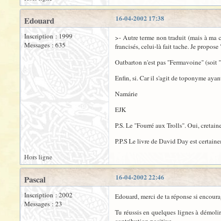
16-04-2002 17:38
Edouard
Inscription : 1999
>- Autre terme non traduit (mais à ma c
Messages : 635
francisés, celui-là fait tache. Je propos
Oatbarton n'est pas "Fermavoine" (soit "
Enfin, si. Car il s'agit de toponyme aya
Namárie
EJK
P.S. Le "Fourré aux Trolls". Oui, cretain
P.P.S Le livre de David Day est certaine
Hors ligne
16-04-2002 22:46
Pascal
Inscription : 2002
Edouard, merci de ta réponse si encoura
Messages : 23
Tu réussis en quelques lignes à démolir