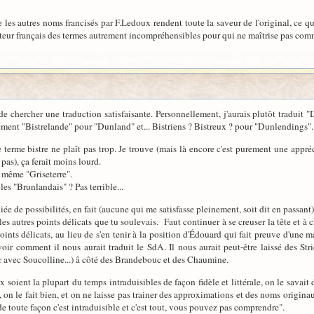
ue les autres noms francisés par F.Ledoux rendent toute la saveur de l'original, ce 
ecteur français des termes autrement incompréhensibles pour qui ne maîtrise pas com
e chercher une traduction satisfaisante. Personnellement, j'aurais plutôt traduit "D
lement "Bistrelande" pour "Dunland" et... Bistriens ? Bistreux ? pour "Dunlendings".
terme bistre ne plaît pas trop. Je trouve (mais là encore c'est purement une appré
as), ça ferait moins lourd.
 même "Griseterre".
es "Brunlandais" ? Pas terrible...
hiée de possibilités, en fait (aucune qui me satisfasse pleinement, soit dit en passant)
les autres points délicats que tu soulevais. Faut continuer à se creuser la tête et à 
oints délicats, au lieu de s'en tenir à la position d'Édouard qui fait preuve d'une m
oir comment il nous aurait traduit le SdA. Il nous aurait peut-être laissé des Strid
r avec Soucolline...) â côté des Brandebouc et des Chaumine.
x soient la plupart du temps intraduisibles de façon fidèle et littérale, on le sav
), on le fait bien, et on ne laisse pas trainer des approximations et des noms origina
e toute façon c'est intraduisible et c'est tout, vous pouvez pas comprendre".