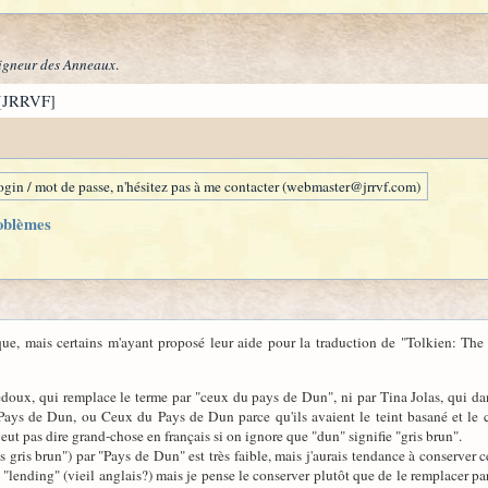
igneur des Anneaux
.
[JRRVF]
gin / mot de passe, n'hésitez pas à me contacter (webmaster@jrrvf.com)
oblèmes
ue, mais certains m'ayant proposé leur aide pour la traduction de "Tolkien: The 
edoux, qui remplace le terme par "ceux du pays de Dun", ni par Tina Jolas, qui da
 Pays de Dun, ou Ceux du Pays de Dun parce qu'ils avaient le teint basané et l
eut pas dire grand-chose en français si on ignore que "dun" signifie "gris brun".
 gris brun") par "Pays de Dun" est très faible, mais j'aurais tendance à conserver c
de "lending" (vieil anglais?) mais je pense le conserver plutôt que de le remplacer 