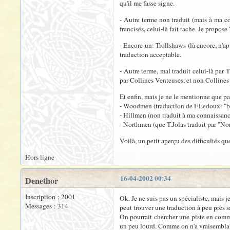
qu'il me fasse signe.
- Autre terme non traduit (mais à ma co
francisés, celui-là fait tache. Je propos
- Encore un: Trollshaws (là encore, n'ap
traduction acceptable.
- Autre terme, mal traduit celui-là par
par Collines Venteuses, et non Collines
Et enfin, mais je ne le mentionne que pa
- Woodmen (traduction de F.Ledoux: "bû
- Hillmen (non traduit à ma connaissan
- Northmen (que T.Jolas traduit par "N
Voilà, un petit aperçu des difficultés q
Hors ligne
16-04-2002 00:34
Denethor
Inscription : 2001
Ok. Je ne suis pas un spécialiste, mais 
Messages : 314
peut trouver une traduction à peu près sat
On pourrait chercher une piste en comme
un peu lourd. Comme on n'a vraisemblabl