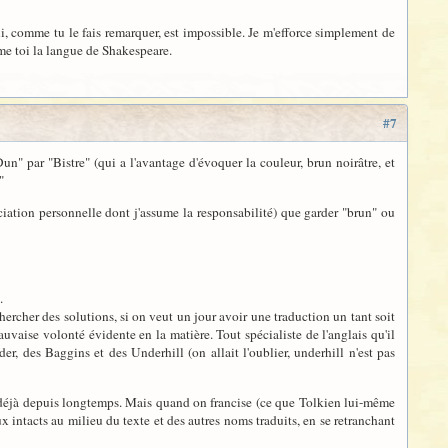
qui, comme tu le fais remarquer, est impossible. Je m'efforce simplement de
me toi la langue de Shakespeare.
#7
un" par "Bistre" (qui a l'avantage d'évoquer la couleur, brun noirâtre, et
"
ciation personnelle dont j'assume la responsabilité) que garder "brun" ou
.
chercher des solutions, si on veut un jour avoir une traduction un tant soit
auvaise volonté évidente en la matière. Tout spécialiste de l'anglais qu'il
er, des Baggins et des Underhill (on allait l'oublier, underhill n'est pas
ait déjà depuis longtemps. Mais quand on francise (ce que Tolkien lui-même
ux intacts au milieu du texte et des autres noms traduits, en se retranchant