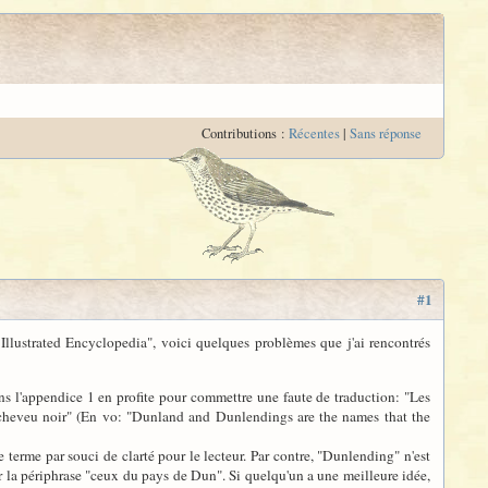
Contributions :
Récentes
|
Sans réponse
#1
Illustrated Encyclopedia", voici quelques problèmes que j'ai rencontrés
ns l'appendice 1 en profite pour commettre une faute de traduction: "Les
e cheveu noir" (En vo: "Dunland and Dunlendings are the names that the
e terme par souci de clarté pour le lecteur. Par contre, "Dunlending" n'est
par la périphrase "ceux du pays de Dun". Si quelqu'un a une meilleure idée,