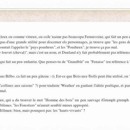
gleux ou comme vitreux, ou coJe 'naime pas beaucopu Fermavoine, qui fait un peu e
pas d'une grande utilité pour discerner els personnages, je trouve que "les gens 
ourrait l'appeler le "pays poudreux", et les "Poudreux". je trouve ça pas mal.
uvet (cheval)". mais c'est un nom, et Dunland n'y fait probablement pas référence, 
i fait un peu enfantin. Que penses-tu de "Grandblé" ou "Fenaise" (en référence à 'fe
ans Bilbo. ca fait un peu gâteau :-)). Est-ce que Bois-aux-Trolls peut être utilisé, ou 
"collines aux saisons" ?) pour traduire 'Weather' en gardant l'idéée poétique, et pa
 mal.
x, qui a du trouver le mot "Homme des bois" un peu sauvage (Grumph grumph !)
oblèmes. "les Forestiers" m'aurait semblé mieux approprié.
llmen: bien, mais pourquoi pas: les "hauts-vivants" ?