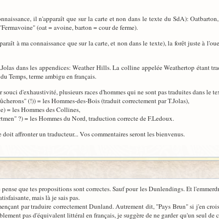
nnaissance, il n'apparaît que sur la carte et non dans le texte du SdA): Oatbarton
e "Fermavoine" (oat = avoine, barton = cour de ferme).
paraît à ma connaissance que sur la carte, et non dans le texte), la forêt juste à l'
 T.Jolas dans les appendices: Weather Hills. La colline appelée Weathertop étant t
 du Temps, terme ambigu en français.
r souci d'exhaustivité, plusieurs races d'hommes qui ne sont pas traduites dans le t
cherons" (!)) = les Hommes-des-Bois (traduit correctement par T.Jolas),
ce) = les Hommes des Collines,
ortmen" ?) = les Hommes du Nord, traduction correcte de F.Ledoux.
ue doit affronter un traducteur... Vos commentaires seront les bienvenus.
je pense que tes propositions sont correctes. Sauf pour les Dunlendings. Et l'emmerdr
isfaisante, mais là je sais pas.
nçant par traduire correctement Dunland. Autrement dit, "Pays Brun" si j'en crois t
ement pas d'équivalent littéral en français, je suggère de ne garder qu'un seul de 