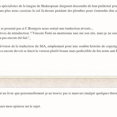
s spécialistes de la langue de Shakespeare daignent descendre de leur piédestal pou
ans plus nous cassions le cul là-dessus pendant des plombes pour s'entendre dire a
e poserait pas si C.Bourgois nous sortait une traduction révisée...
tatives de retraduction ? Vincent Ferré en mentionne une sur son site, mais je ne sai
a pas encore été fait."¸
révision de la traduction du SdA, simplement pour une sombre histoire de copyrigh
va encore devoir se farcir la version plutôt bonne mais perfectible de feu notre ami
r un livre que personnellement je ne trouve pas si mauvais (malgré quelques théorie
nner mon opinion sur le sujet.