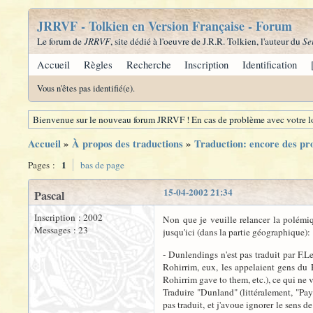
JRRVF - Tolkien en Version Française - Forum
Le forum de
JRRVF
, site dédié à l'oeuvre de J.R.R. Tolkien, l'auteur du
Se
Accueil
Règles
Recherche
Inscription
Identification
Vous n'êtes pas identifié(e).
Bienvenue sur le nouveau forum JRRVF ! En cas de problème avec votre lo
Accueil
»
À propos des traductions
»
Traduction: encore des pr
1
Pages :
bas de page
15-04-2002 21:34
Pascal
Inscription : 2002
Non que je veuille relancer la polémiq
Messages : 23
jusqu'ici (dans la partie géographique):
- Dunlendings n'est pas traduit par F.L
Rohirrim, eux, les appelaient gens du
Rohirrim gave to them, etc.), ce qui ne v
Traduire "Dunland" (littéralement, "Pays
pas traduit, et j'avoue ignorer le sens 