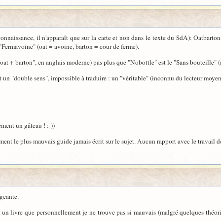
onnaissance, il n'apparaît que sur la carte et non dans le texte du SdA): Oatbarton
e "Fermavoine" (oat = avoine, barton = cour de ferme).
oat + barton", en anglais moderne) pas plus que "Nobottle" est le "Sans bouteille" (
nt un "double sens", impossible à traduire : un "véritable" (inconnu du lecteur moye
ement un gâteau ! :-))
ment le plus mauvais guide jamais écrit sur le sujet. Aucun rapport avec le travail 
geante.
 un livre que personnellement je ne trouve pas si mauvais (malgré quelques théorie