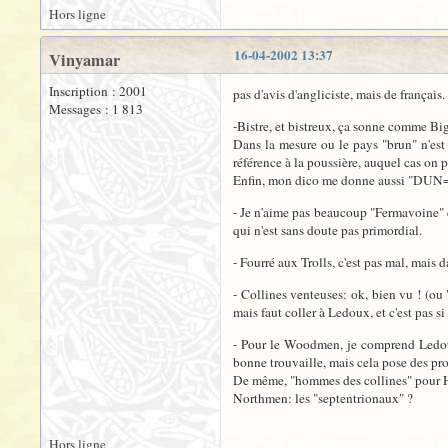
Hors ligne
16-04-2002 13:37
Vinyamar
Inscription : 2001
pas d'avis d'angliciste, mais de français.
Messages : 1 813
-Bistre, et bistreux, ça sonne comme Bi
Dans la mesure ou le pays "brun" n'est 
référence à la poussière, auquel cas on p
Enfin, mon dico me donne aussi "DUN= lo
- Je n'aime pas beaucoup "Fermavoine" qu
qui n'est sans doute pas primordial.
- Fourré aux Trolls, c'est pas mal, mais d
- Collines venteuses: ok, bien vu ! (ou 
mais faut coller à Ledoux, et c'est pas si
- Pour le Woodmen, je comprend Ledou
bonne trouvaille, mais cela pose des pr
De même, "hommes des collines" pour Hi
Northmen: les "septentrionaux" ?
Hors ligne