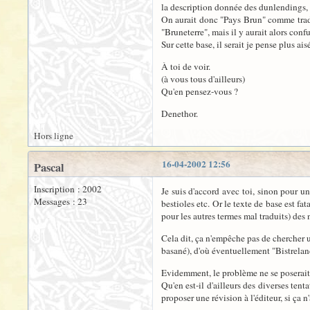
la description donnée des dunlendings, (
On aurait donc "Pays Brun" comme tradu
"Bruneterre", mais il y aurait alors con
Sur cette base, il serait je pense plus a
À toi de voir.
(à vous tous d'ailleurs)
Qu'en pensez-vous ?
Denethor.
Hors ligne
16-04-2002 12:56
Pascal
Inscription : 2002
Je suis d'accord avec toi, sinon pour un
Messages : 23
bestioles etc. Or le texte de base est f
pour les autres termes mal traduits) des 
Cela dit, ça n'empêche pas de chercher un
basané), d'où éventuellement "Bistrelan
Evidemment, le problème ne se poserait 
Qu'en est-il d'ailleurs des diverses ten
proposer une révision à l'éditeur, si ça n'