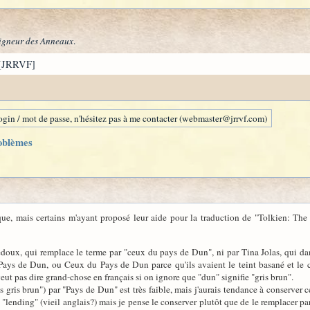
igneur des Anneaux
.
[JRRVF]
gin / mot de passe, n'hésitez pas à me contacter (webmaster@jrrvf.com)
oblèmes
ue, mais certains m'ayant proposé leur aide pour la traduction de "Tolkien: The 
edoux, qui remplace le terme par "ceux du pays de Dun", ni par Tina Jolas, qui da
 Pays de Dun, ou Ceux du Pays de Dun parce qu'ils avaient le teint basané et l
eut pas dire grand-chose en français si on ignore que "dun" signifie "gris brun".
 gris brun") par "Pays de Dun" est très faible, mais j'aurais tendance à conserver c
de "lending" (vieil anglais?) mais je pense le conserver plutôt que de le remplacer 