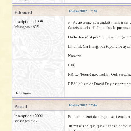
16-04-2002 17:38
Edouard
Inscription : 1999
>- Autre terme non traduit (mais à ma c
Messages : 635
francisés, celui-là fait tache. Je propos
Oatbarton n'est pas "Fermavoine" (soit "
Enfin, si. Car il s'agit de toponyme aya
Namárie
EJK
P.S. Le "Fourré aux Trolls". Oui, cretain
P.P.S Le livre de David Day est certaine
Hors ligne
16-04-2002 22:46
Pascal
Inscription : 2002
Edouard, merci de ta réponse si encoura
Messages : 23
Tu réussis en quelques lignes à démolir