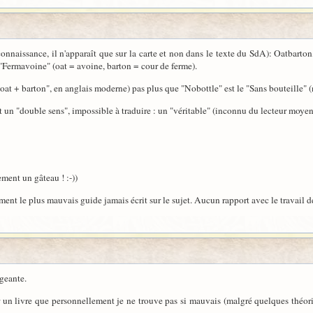
onnaissance, il n'apparaît que sur la carte et non dans le texte du SdA): Oatbarton
e "Fermavoine" (oat = avoine, barton = cour de ferme).
oat + barton", en anglais moderne) pas plus que "Nobottle" est le "Sans bouteille" (
nt un "double sens", impossible à traduire : un "véritable" (inconnu du lecteur moye
ement un gâteau ! :-))
ment le plus mauvais guide jamais écrit sur le sujet. Aucun rapport avec le travail 
geante.
 un livre que personnellement je ne trouve pas si mauvais (malgré quelques théorie