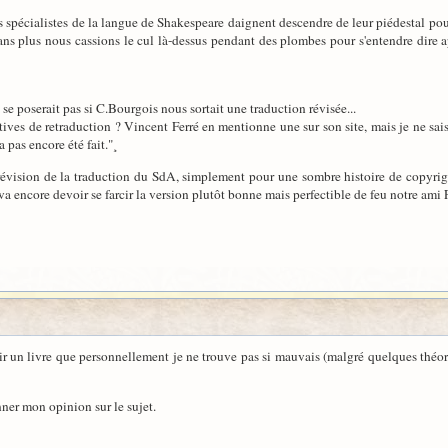
s spécialistes de la langue de Shakespeare daignent descendre de leur piédestal pou
ans plus nous cassions le cul là-dessus pendant des plombes pour s'entendre dire a
e poserait pas si C.Bourgois nous sortait une traduction révisée...
tatives de retraduction ? Vincent Ferré en mentionne une sur son site, mais je ne sai
a pas encore été fait."¸
révision de la traduction du SdA, simplement pour une sombre histoire de copyrigh
va encore devoir se farcir la version plutôt bonne mais perfectible de feu notre ami
r un livre que personnellement je ne trouve pas si mauvais (malgré quelques théorie
nner mon opinion sur le sujet.