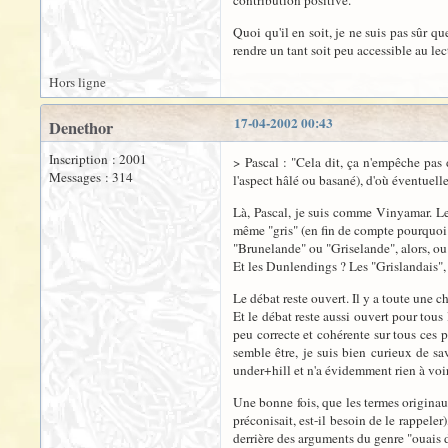
contribution positive.
Quoi qu'il en soit, je ne suis pas sûr q
rendre un tant soit peu accessible au l
Hors ligne
17-04-2002 00:43
Denethor
Inscription : 2001
> Pascal : "Cela dit, ça n'empêche pas d
Messages : 314
l'aspect hâlé ou basané), d'où éventuel
Là, Pascal, je suis comme Vinyamar. Le 
même "gris" (en fin de compte pourquoi p
"Brunelande" ou "Griselande", alors, ou
Et les Dunlendings ? Les "Grislandais", l
Le débat reste ouvert. Il y a toute une c
Et le débat reste aussi ouvert pour tous 
peu correcte et cohérente sur tous ces p
semble être, je suis bien curieux de sav
under+hill et n'a évidemment rien à voi
Une bonne fois, que les termes originau
préconisait, est-il besoin de le rappeler
derrière des arguments du genre "ouais d