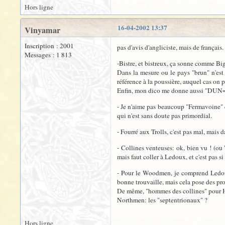
Hors ligne
16-04-2002 13:37
Vinyamar
Inscription : 2001
pas d'avis d'angliciste, mais de français.
Messages : 1 813
-Bistre, et bistreux, ça sonne comme Bi
Dans la mesure ou le pays "brun" n'est 
référence à la poussière, auquel cas on p
Enfin, mon dico me donne aussi "DUN= lo
- Je n'aime pas beaucoup "Fermavoine" qu
qui n'est sans doute pas primordial.
- Fourré aux Trolls, c'est pas mal, mais d
- Collines venteuses: ok, bien vu ! (ou 
mais faut coller à Ledoux, et c'est pas si
- Pour le Woodmen, je comprend Ledou
bonne trouvaille, mais cela pose des pr
De même, "hommes des collines" pour Hi
Northmen: les "septentrionaux" ?
Hors ligne