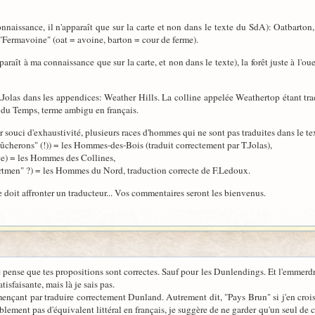
nnaissance, il n'apparaît que sur la carte et non dans le texte du SdA): Oatbarton
e "Fermavoine" (oat = avoine, barton = cour de ferme).
paraît à ma connaissance que sur la carte, et non dans le texte), la forêt juste à l'
 T.Jolas dans les appendices: Weather Hills. La colline appelée Weathertop étant t
 du Temps, terme ambigu en français.
r souci d'exhaustivité, plusieurs races d'hommes qui ne sont pas traduites dans le t
cherons" (!)) = les Hommes-des-Bois (traduit correctement par T.Jolas),
ce) = les Hommes des Collines,
ortmen" ?) = les Hommes du Nord, traduction correcte de F.Ledoux.
ue doit affronter un traducteur... Vos commentaires seront les bienvenus.
je pense que tes propositions sont correctes. Sauf pour les Dunlendings. Et l'emmerdr
isfaisante, mais là je sais pas.
nçant par traduire correctement Dunland. Autrement dit, "Pays Brun" si j'en crois t
ement pas d'équivalent littéral en français, je suggère de ne garder qu'un seul de 