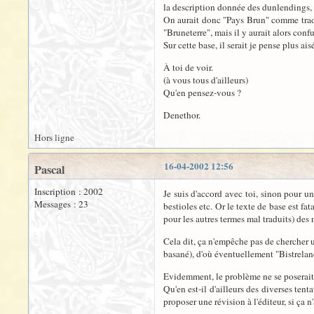
la description donnée des dunlendings, (
On aurait donc "Pays Brun" comme tradu
"Bruneterre", mais il y aurait alors con
Sur cette base, il serait je pense plus a
À toi de voir.
(à vous tous d'ailleurs)
Qu'en pensez-vous ?
Denethor.
Hors ligne
16-04-2002 12:56
Pascal
Inscription : 2002
Je suis d'accord avec toi, sinon pour un
Messages : 23
bestioles etc. Or le texte de base est f
pour les autres termes mal traduits) des 
Cela dit, ça n'empêche pas de chercher un
basané), d'où éventuellement "Bistrelan
Evidemment, le problème ne se poserait 
Qu'en est-il d'ailleurs des diverses ten
proposer une révision à l'éditeur, si ça n'