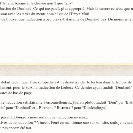
"le teint basané et le cheveu noir") que "gris".
ction de Dunland. Ce qui me paraît plus approprié. Mais là encore ce n'est que mo
fusion avec les terres du même nom à l'est de l'Emyn Muil.
isé de trouver une traduction à peu près satisfaisante de Dunlendings. Du moins je le
 détail technique: l'Encyclopédie est destinée à aider le lecteur dans la lecture de
atalement, pour le SdA, la traduction de Ledoux. Ce dernier ayant traduit "Dunland" p
notes de bas de page.
e traduction satisfaisante. Personnellement, j'aurais plutôt traduit "Dun" par "Bistre
de" pour "Dunland" et... Bistriens ? Bistreux ? pour "Dunlendings".
pas si C.Bourgois nous sortait une traduction révisée...
tatives de retraduction ? Vincent Ferré en mentionne une sur son site, mais je ne sai
a pas encore été fait.