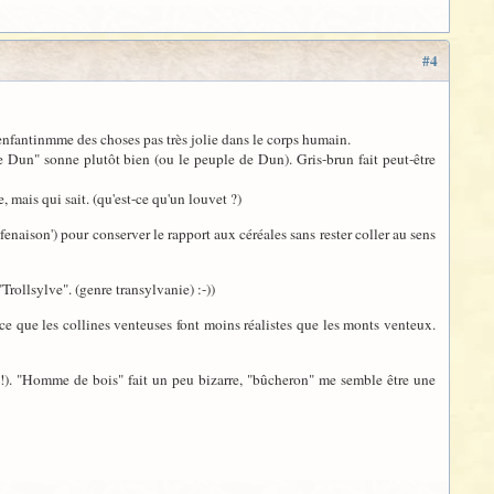
#4
nfantinmme des choses pas très jolie dans le corps humain.
de Dun" sonne plutôt bien (ou le peuple de Dun). Gris-brun fait peut-être
mais qui sait. (qu'est-ce qu'un louvet ?)
naison') pour conserver le rapport aux céréales sans rester coller au sens
"Trollsylve". (genre transylvanie) :-))
rce que les collines venteuses font moins réalistes que les monts venteux.
. "Homme de bois" fait un peu bizarre, "bûcheron" me semble être une