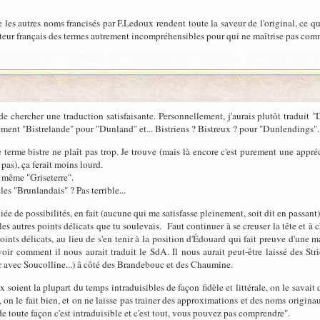
ue les autres noms francisés par F.Ledoux rendent toute la saveur de l'original, ce 
ecteur français des termes autrement incompréhensibles pour qui ne maîtrise pas com
e chercher une traduction satisfaisante. Personnellement, j'aurais plutôt traduit "D
lement "Bistrelande" pour "Dunland" et... Bistriens ? Bistreux ? pour "Dunlendings".
terme bistre ne plaît pas trop. Je trouve (mais là encore c'est purement une appré
as), ça ferait moins lourd.
 même "Griseterre".
es "Brunlandais" ? Pas terrible...
hiée de possibilités, en fait (aucune qui me satisfasse pleinement, soit dit en passant)
les autres points délicats que tu soulevais. Faut continuer à se creuser la tête et à 
oints délicats, au lieu de s'en tenir à la position d'Édouard qui fait preuve d'une m
oir comment il nous aurait traduit le SdA. Il nous aurait peut-être laissé des Strid
r avec Soucolline...) â côté des Brandebouc et des Chaumine.
x soient la plupart du temps intraduisibles de façon fidèle et littérale, on le sav
), on le fait bien, et on ne laisse pas trainer des approximations et des noms origina
e toute façon c'est intraduisible et c'est tout, vous pouvez pas comprendre".