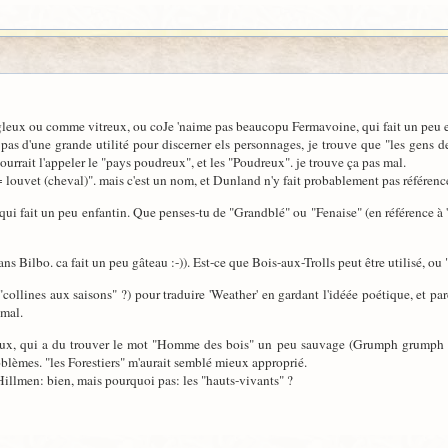
gleux ou comme vitreux, ou coJe 'naime pas beaucopu Fermavoine, qui fait un peu e
pas d'une grande utilité pour discerner els personnages, je trouve que "les gens 
ourrait l'appeler le "pays poudreux", et les "Poudreux". je trouve ça pas mal.
uvet (cheval)". mais c'est un nom, et Dunland n'y fait probablement pas référence, 
i fait un peu enfantin. Que penses-tu de "Grandblé" ou "Fenaise" (en référence à 'fe
ans Bilbo. ca fait un peu gâteau :-)). Est-ce que Bois-aux-Trolls peut être utilisé, ou 
"collines aux saisons" ?) pour traduire 'Weather' en gardant l'idéée poétique, et pa
 mal.
x, qui a du trouver le mot "Homme des bois" un peu sauvage (Grumph grumph !)
oblèmes. "les Forestiers" m'aurait semblé mieux approprié.
llmen: bien, mais pourquoi pas: les "hauts-vivants" ?