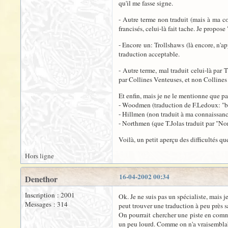
qu'il me fasse signe.
- Autre terme non traduit (mais à ma co
francisés, celui-là fait tache. Je propos
- Encore un: Trollshaws (là encore, n'ap
traduction acceptable.
- Autre terme, mal traduit celui-là par
par Collines Venteuses, et non Collines
Et enfin, mais je ne le mentionne que pa
- Woodmen (traduction de F.Ledoux: "bû
- Hillmen (non traduit à ma connaissan
- Northmen (que T.Jolas traduit par "N
Voilà, un petit aperçu des difficultés q
Hors ligne
16-04-2002 00:34
Denethor
Inscription : 2001
Ok. Je ne suis pas un spécialiste, mais 
Messages : 314
peut trouver une traduction à peu près sat
On pourrait chercher une piste en comme
un peu lourd. Comme on n'a vraisemblabl