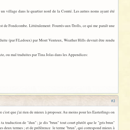
, un village dans le quartier nord de la Comté. Les autres noms ayant été
ouest de Fondcombe. Littéralement: Fourrés-aux-Trolls, ce qui me paraît une
raduite (par F.Ledoux) par Mont Venteux, Weather Hills devrait être rendu
exte, ou mal traduites par Tina Jolas dans les Appendices:
#2
e c'est que j'ai rien de mieux à proposer. Au moins pour les Easterlings on
a traduction de "dun" ; je dis "brun" tout court plutôt que le "gris brun"
ces deux termes ; et de préférence le terme "brun", qui correspond mieux à