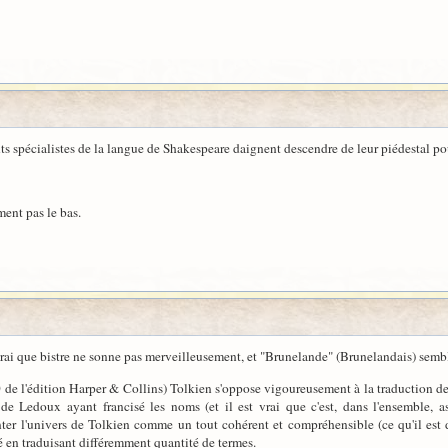
ts spécialistes de la langue de Shakespeare daignent descendre de leur piédestal pou
ment pas le bas.
 vrai que bistre ne sonne pas merveilleusement, et "Brunelande" (Brunelandais) semb
0 de l'édition Harper & Collins) Tolkien s'oppose vigoureusement à la traduction de
 Ledoux ayant francisé les noms (et il est vrai que c'est, dans l'ensemble, asse
ter l'univers de Tolkien comme un tout cohérent et compréhensible (ce qu'il est d
 en traduisant différemment quantité de termes.