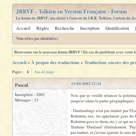
JRRVF - Tolkien en Version Française - Forum
Le forum de
JRRVF
, site dédié à l'oeuvre de J.R.R. Tolkien, l'auteur du
Se
Accueil
Règles
Recherche
Inscription
Identification
Vous n'êtes pas identifié(e).
Bienvenue sur le nouveau forum JRRVF ! En cas de problème avec votre lo
Accueil
»
À propos des traductions
»
Traduction: encore des pr
1
Pages :
bas de page
15-04-2002 21:34
Pascal
Inscription : 2002
Non que je veuille relancer la polémiq
Messages : 23
jusqu'ici (dans la partie géographique):
- Dunlendings n'est pas traduit par F.L
Rohirrim, eux, les appelaient gens du
Rohirrim gave to them, etc.), ce qui ne v
Traduire "Dunland" (littéralement, "Pays
pas traduit, et j'avoue ignorer le sens 