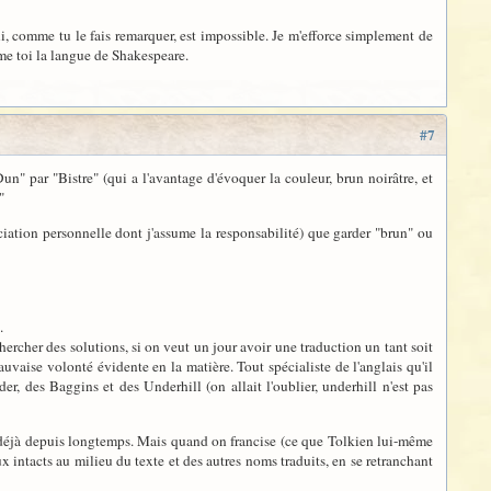
qui, comme tu le fais remarquer, est impossible. Je m'efforce simplement de
me toi la langue de Shakespeare.
#7
un" par "Bistre" (qui a l'avantage d'évoquer la couleur, brun noirâtre, et
"
ciation personnelle dont j'assume la responsabilité) que garder "brun" ou
.
chercher des solutions, si on veut un jour avoir une traduction un tant soit
auvaise volonté évidente en la matière. Tout spécialiste de l'anglais qu'il
er, des Baggins et des Underhill (on allait l'oublier, underhill n'est pas
ait déjà depuis longtemps. Mais quand on francise (ce que Tolkien lui-même
ux intacts au milieu du texte et des autres noms traduits, en se retranchant