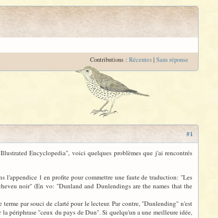
Contributions :
Récentes
|
Sans réponse
#1
Illustrated Encyclopedia", voici quelques problèmes que j'ai rencontrés
ns l'appendice 1 en profite pour commettre une faute de traduction: "Les
e cheveu noir" (En vo: "Dunland and Dunlendings are the names that the
e terme par souci de clarté pour le lecteur. Par contre, "Dunlending" n'est
par la périphrase "ceux du pays de Dun". Si quelqu'un a une meilleure idée,