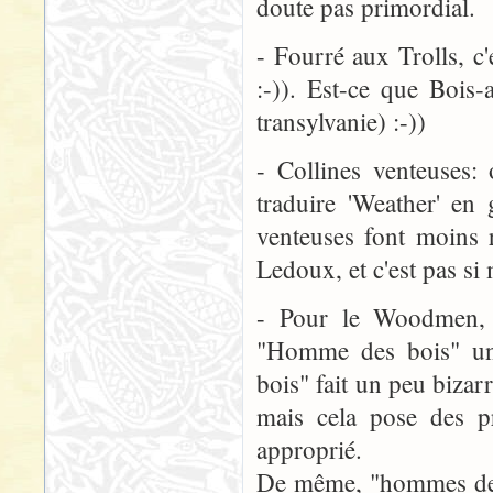
doute pas primordial.
- Fourré aux Trolls, c
:-)). Est-ce que Bois-a
transylvanie) :-))
- Collines venteuses:
traduire 'Weather' en 
venteuses font moins r
Ledoux, et c'est pas si 
- Pour le Woodmen, 
"Homme des bois" u
bois" fait un peu biza
mais cela pose des pr
approprié.
De même, "hommes des 