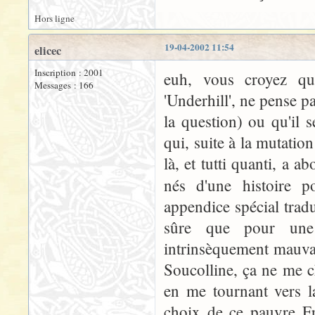
Hors ligne
19-04-2002 11:54
elicec
Inscription : 2001
euh, vous croyez qu
Messages : 166
'Underhill', ne pense p
la question) ou qu'il s
qui, suite à la mutatio
là, et tutti quanti, a 
nés d'une histoire 
appendice spécial tradu
sûre que pour une 
intrinsèquement mauvai
Soucolline, ça ne me c
en me tournant vers l
choix de ce pauvre Fra