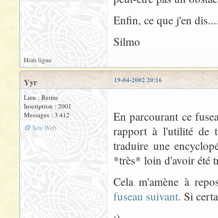
Enfin, ce que j'en dis....
Silmo
Hors ligne
19-04-2002 20:16
Yyr
Lieu : Reims
Inscription : 2001
En parcourant ce fusea
Messages : 3 412
Site Web
rapport à l'utilité d
traduire une encyclop
*très* loin d'avoir été t
Cela m'amène à repose
fuseau suivant
. Si cert
;)