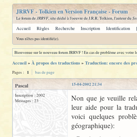
JRRVF - Tolkien en Version Française - Forum
Le forum de
JRRVF
, site dédié à l'oeuvre de J.R.R. Tolkien, l'auteur du
Se
Accueil
Règles
Recherche
Inscription
Identification
Vous n'êtes pas identifié(e).
Bienvenue sur le nouveau forum JRRVF ! En cas de problème avec votre lo
Accueil
»
À propos des traductions
»
Traduction: encore des pr
1
Pages :
bas de page
15-04-2002 21:34
Pascal
Inscription : 2002
Non que je veuille re
Messages : 23
leur aide pour la trad
voici quelques problè
géographique):