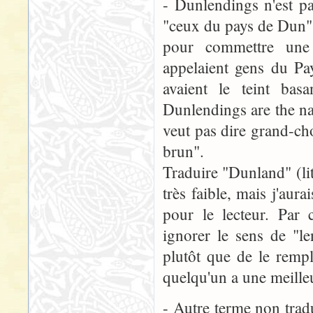
- Dunlendings n'est p
"ceux du pays de Dun", 
pour commettre une 
appelaient gens du P
avaient le teint ba
Dunlendings are the na
veut pas dire grand-cho
brun".
Traduire "Dunland" (li
très faible, mais j'aur
pour le lecteur. Par 
ignorer le sens de "le
plutôt que de le remp
quelqu'un a une meilleu
- Autre terme non tradu