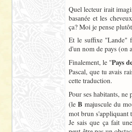
Quel lecteur irait imag
basanée et les cheveu
ça? Moi je pense plutôt 
Et le suffixe "Lande" 
d'un nom de pays (on a
Pays d
Finalement, le "
Pascal, que tu avais r
cette traduction.
Pour ses habitants, ne 
B
(le
majuscule du m
mot brun s'appliquant t
Je sais que ça fait un
peut-être pas un obsta