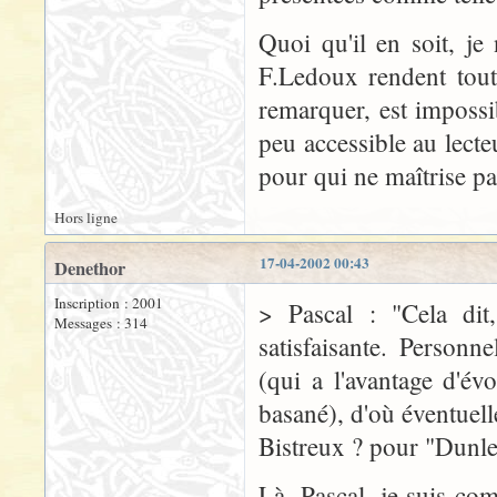
Quoi qu'il en soit, je
F.Ledoux rendent toute
remarquer, est impossi
peu accessible au lect
pour qui ne maîtrise p
Hors ligne
17-04-2002 00:43
Denethor
Inscription : 2001
> Pascal : "Cela dit
Messages : 314
satisfaisante. Personn
(qui a l'avantage d'év
basané), d'où éventuell
Bistreux ? pour "Dunl
Là, Pascal, je suis co