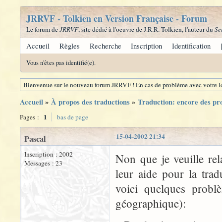
JRRVF - Tolkien en Version Française - Forum
Le forum de
JRRVF
, site dédié à l'oeuvre de J.R.R. Tolkien, l'auteur du
Se
Accueil
Règles
Recherche
Inscription
Identification
Vous n'êtes pas identifié(e).
Bienvenue sur le nouveau forum JRRVF ! En cas de problème avec votre lo
Accueil
»
À propos des traductions
»
Traduction: encore des pr
1
Pages :
bas de page
15-04-2002 21:34
Pascal
Inscription : 2002
Non que je veuille re
Messages : 23
leur aide pour la trad
voici quelques problè
géographique):