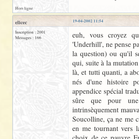
Hors ligne
19-04-2002 11:54
elicec
Inscription : 2001
euh, vous croyez qu
Messages : 166
'Underhill', ne pense p
la question) ou qu'il s
qui, suite à la mutatio
là, et tutti quanti, a 
nés d'une histoire 
appendice spécial tradu
sûre que pour une 
intrinsèquement mauvai
Soucolline, ça ne me c
en me tournant vers l
choix de ce pauvre Fra