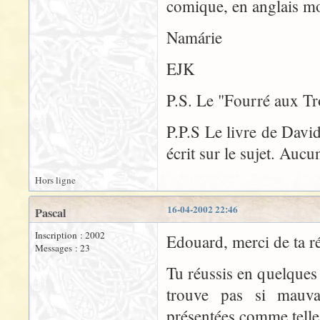
comique, en anglais m
Namárie
EJK
P.S. Le "Fourré aux Tro
P.P.S Le livre de Davi
écrit sur le sujet. Auc
Hors ligne
16-04-2002 22:46
Pascal
Inscription : 2002
Edouard, merci de ta r
Messages : 23
Tu réussis en quelques
trouve pas si mauvai
présentées comme telles