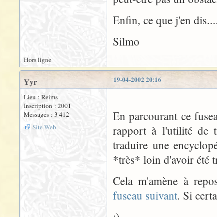
Enfin, ce que j'en dis....
Silmo
Hors ligne
19-04-2002 20:16
Yyr
Lieu : Reims
Inscription : 2001
En parcourant ce fusea
Messages : 3 412
Site Web
rapport à l'utilité d
traduire une encyclop
*très* loin d'avoir été t
Cela m'amène à repose
fuseau suivant
. Si cert
;)