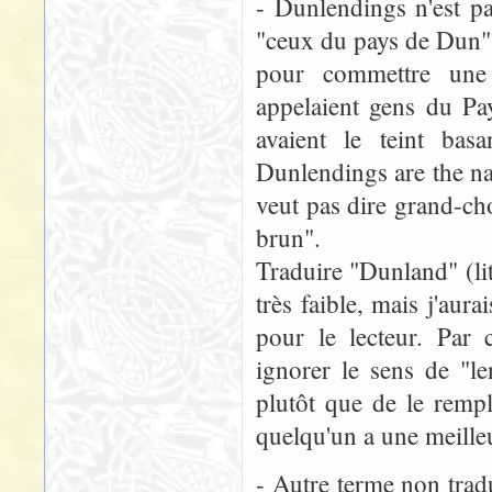
- Dunlendings n'est p
"ceux du pays de Dun", 
pour commettre une 
appelaient gens du P
avaient le teint ba
Dunlendings are the na
veut pas dire grand-cho
brun".
Traduire "Dunland" (li
très faible, mais j'aur
pour le lecteur. Par 
ignorer le sens de "le
plutôt que de le remp
quelqu'un a une meilleu
- Autre terme non tradu