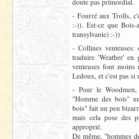
doute pas primordial.
- Fourré aux Trolls, c
:-)). Est-ce que Bois-a
transylvanie) :-))
- Collines venteuses:
traduire 'Weather' en 
venteuses font moins r
Ledoux, et c'est pas si 
- Pour le Woodmen, 
"Homme des bois" u
bois" fait un peu biza
mais cela pose des pr
approprié.
De même, "hommes des 