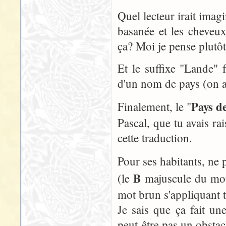
Quel lecteur irait imag
basanée et les cheveu
ça? Moi je pense plutôt 
Et le suffixe "Lande" 
d'un nom de pays (on a
Pays d
Finalement, le "
Pascal, que tu avais r
cette traduction.
Pour ses habitants, ne 
B
(le
majuscule du m
mot brun s'appliquant t
Je sais que ça fait un
peut-être pas un obsta