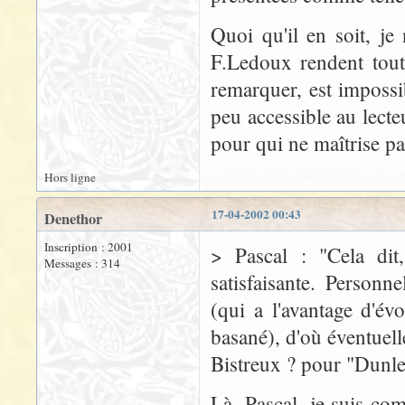
Quoi qu'il en soit, je
F.Ledoux rendent toute
remarquer, est impossi
peu accessible au lect
pour qui ne maîtrise p
Hors ligne
17-04-2002 00:43
Denethor
Inscription : 2001
> Pascal : "Cela dit
Messages : 314
satisfaisante. Personn
(qui a l'avantage d'év
basané), d'où éventuell
Bistreux ? pour "Dunl
Là, Pascal, je suis co