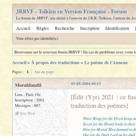
JRRVF - Tolkien en Version Française - Forum
Le forum de
JRRVF
, site dédié à l'oeuvre de J.R.R. Tolkien, l'auteur du
Se
Accueil
Règles
Recherche
Inscription
Identification
Vous n'êtes pas identifié(e).
Bienvenue sur le nouveau forum JRRVF ! En cas de problème avec votre lo
Accueil
»
À propos des traductions
»
Le poème de l'Anneau
1
Pages :
bas de page
05-05-2004 00:15
Moraldandil
Lieu : Paris 18e
[Édit (Yyr) 2021 : ce fu
Inscription : 2001
traduction des poèmes]
Messages : 887
Site Web
Three Rings for the Elven-kings u
Seven for the Dwarf-lords in their 
Nine for Mortal Men doomed to di
One for the Dark Lord on his dark