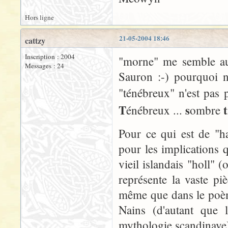
Hors ligne
21-05-2004 18:46
cattzy
Inscription : 2004
"morne" me semble aus
Messages : 24
Sauron :-) pourquoi n
"ténébreux" n'est pas p
T
s
t
énébreux ...
ombre
Pour ce qui est de "h
pour les implications q
vieil islandais "holl" 
représente la vaste pi
même que dans le poème
Nains (d'autant que 
mythologie scandinave