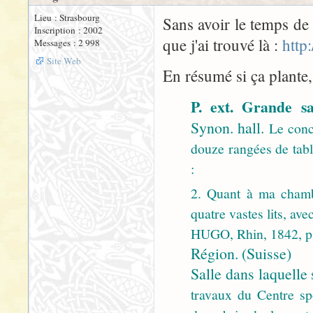
Lieu : Strasbourg
Sans avoir le temps de 
Inscription : 2002
que j'ai trouvé là :
http
Messages : 2 998
Site Web
En résumé si ça plante, 
P. ext. Grande s
Synon. hall.
Le conce
douze rangées de tab
:
2. Quant à ma chamb
quatre vastes lits, a
HUGO, Rhin, 1842, p.
Région. (Suisse)
Salle dans laquelle 
travaux du Centre spo