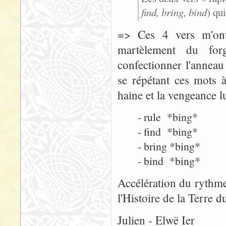
find, bring, bind
) qu
=> Ces 4 vers m'ont 
martèlement du for
confectionner l'anneau 
se répétant ces mots 
haine et la vengeance lu
- rule *bing*
- find *bing*
- bring *bing*
- bind *bing*
Accélération du rythm
l'Histoire de la Terre 
Julien - Elwë Ier