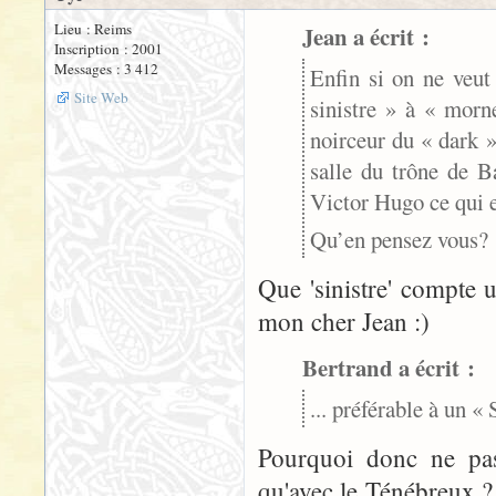
Lieu : Reims
Jean a écrit :
Inscription : 2001
Messages : 3 412
Enfin si on ne veut
Site Web
sinistre » à « morn
noirceur du « dark »
salle du trône de B
Victor Hugo ce qui 
Qu’en pensez vous?
Que 'sinistre' compte 
mon cher Jean :)
Bertrand a écrit :
... préférable à un «
Pourquoi donc ne pas
qu'avec le Ténébreux ?