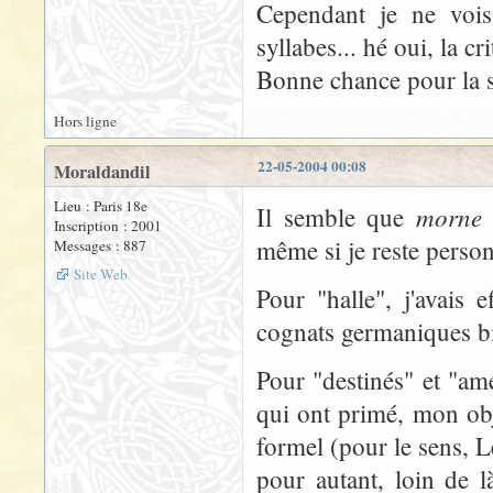
Cependant je ne vois
syllabes... hé oui, la cri
Bonne chance pour la s
Hors ligne
22-05-2004 00:08
Moraldandil
Lieu : Paris 18e
morne
Il semble que
n
Inscription : 2001
même si je reste perso
Messages : 887
Site Web
Pour "halle", j'avais e
cognats germaniques bie
Pour "destinés" et "am
qui ont primé, mon obje
formel (pour le sens, Led
pour autant, loin de 