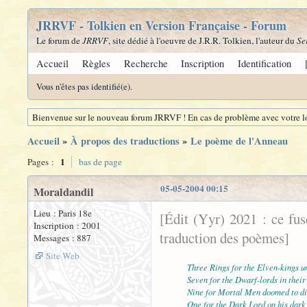
JRRVF - Tolkien en Version Française - Forum
Le forum de
JRRVF
, site dédié à l'oeuvre de J.R.R. Tolkien, l'auteur du
Se
Accueil
Règles
Recherche
Inscription
Identification
Vous n'êtes pas identifié(e).
Bienvenue sur le nouveau forum JRRVF ! En cas de problème avec votre lo
Accueil
»
À propos des traductions
»
Le poème de l'Anneau
1
Pages :
bas de page
05-05-2004 00:15
Moraldandil
Lieu : Paris 18e
[Édit (Yyr) 2021 : ce fu
Inscription : 2001
traduction des poèmes]
Messages : 887
Site Web
Three Rings for the Elven-kings u
Seven for the Dwarf-lords in their 
Nine for Mortal Men doomed to di
One for the Dark Lord on his dark