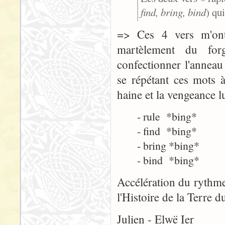
find, bring, bind
) qu
=> Ces 4 vers m'ont 
martèlement du for
confectionner l'anneau 
se répétant ces mots 
haine et la vengeance lu
- rule *bing*
- find *bing*
- bring *bing*
- bind *bing*
Accélération du rythm
l'Histoire de la Terre 
Julien - Elwë Ier