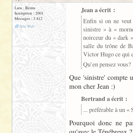
Lieu : Reims
Jean a écrit :
Inscription : 2001
Messages : 3 412
Enfin si on ne veut
Site Web
sinistre » à « morn
noirceur du « dark »
salle du trône de B
Victor Hugo ce qui 
Qu’en pensez vous?
Que 'sinistre' compte 
mon cher Jean :)
Bertrand a écrit :
... préférable à un «
Pourquoi donc ne pas
qu'avec le Ténébreux ?