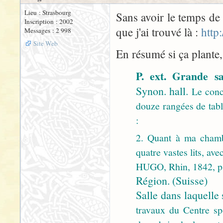
Lieu : Strasbourg
Sans avoir le temps de 
Inscription : 2002
que j'ai trouvé là :
http
Messages : 2 998
Site Web
En résumé si ça plante, 
P. ext. Grande s
Synon. hall.
Le conce
douze rangées de tab
:
2. Quant à ma chamb
quatre vastes lits, a
HUGO, Rhin, 1842, p.
Région. (Suisse)
Salle dans laquelle 
travaux du Centre spo