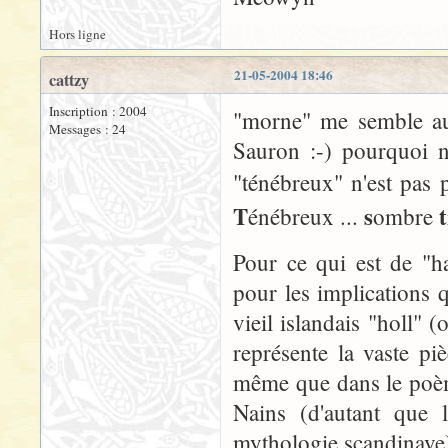
Hors ligne
21-05-2004 18:46
cattzy
Inscription : 2004
"morne" me semble aus
Messages : 24
Sauron :-) pourquoi n
"ténébreux" n'est pas p
T
s
t
énébreux ...
ombre
Pour ce qui est de "h
pour les implications q
vieil islandais "holl" 
représente la vaste pi
même que dans le poème
Nains (d'autant que 
mythologie scandinave