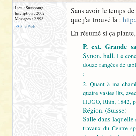
Lieu : Strasbourg
Sans avoir le temps de 
Inscription : 2002
que j'ai trouvé là :
http
Messages : 2 998
Site Web
En résumé si ça plante, 
P. ext. Grande s
Synon. hall.
Le conce
douze rangées de tab
:
2. Quant à ma chamb
quatre vastes lits, a
HUGO, Rhin, 1842, p.
Région. (Suisse)
Salle dans laquelle 
travaux du Centre spo