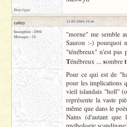
Hors ligne
21-05-2004 18:46
cattzy
Inscription : 2004
"morne" me semble aus
Messages : 24
Sauron :-) pourquoi n
"ténébreux" n'est pas p
T
s
t
énébreux ...
ombre
Pour ce qui est de "h
pour les implications q
vieil islandais "holl" 
représente la vaste pi
même que dans le poème
Nains (d'autant que 
mythologie scandinave