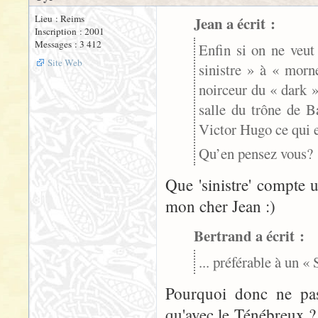
Lieu : Reims
Jean a écrit :
Inscription : 2001
Messages : 3 412
Enfin si on ne veut
Site Web
sinistre » à « morn
noirceur du « dark »
salle du trône de B
Victor Hugo ce qui 
Qu’en pensez vous?
Que 'sinistre' compte 
mon cher Jean :)
Bertrand a écrit :
... préférable à un «
Pourquoi donc ne pas
qu'avec le Ténébreux ?