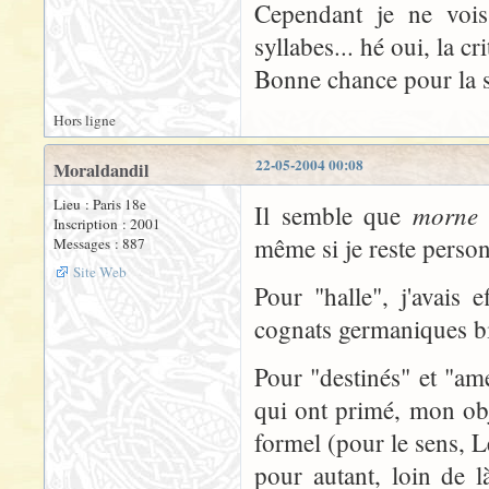
Cependant je ne vois
syllabes... hé oui, la cri
Bonne chance pour la s
Hors ligne
22-05-2004 00:08
Moraldandil
Lieu : Paris 18e
morne
Il semble que
n
Inscription : 2001
même si je reste perso
Messages : 887
Site Web
Pour "halle", j'avais e
cognats germaniques bie
Pour "destinés" et "am
qui ont primé, mon obje
formel (pour le sens, Led
pour autant, loin de 