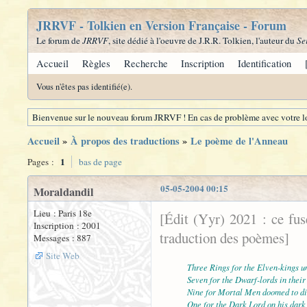
JRRVF - Tolkien en Version Française - Forum
Le forum de
JRRVF
, site dédié à l'oeuvre de J.R.R. Tolkien, l'auteur du
Se
Accueil
Règles
Recherche
Inscription
Identification
Vous n'êtes pas identifié(e).
Bienvenue sur le nouveau forum JRRVF ! En cas de problème avec votre lo
Accueil
»
À propos des traductions
»
Le poème de l'Anneau
1
Pages :
bas de page
05-05-2004 00:15
Moraldandil
Lieu : Paris 18e
[Édit (Yyr) 2021 : ce fu
Inscription : 2001
traduction des poèmes]
Messages : 887
Site Web
Three Rings for the Elven-kings u
Seven for the Dwarf-lords in their 
Nine for Mortal Men doomed to di
One for the Dark Lord on his dark