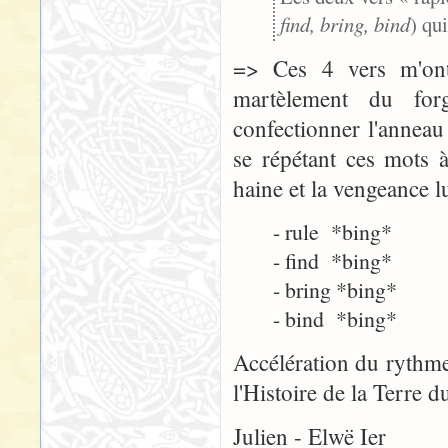
find, bring, bind
) qu
=> Ces 4 vers m'ont 
martèlement du for
confectionner l'anneau 
se répétant ces mots 
haine et la vengeance lu
- rule *bing*
- find *bing*
- bring *bing*
- bind *bing*
Accélération du rythm
l'Histoire de la Terre 
Julien - Elwë Ier