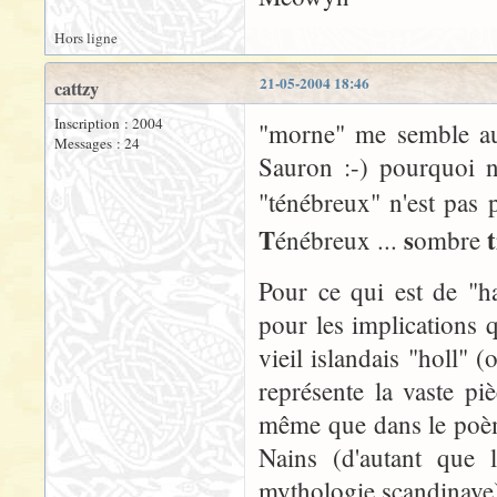
Hors ligne
21-05-2004 18:46
cattzy
Inscription : 2004
"morne" me semble aus
Messages : 24
Sauron :-) pourquoi n
"ténébreux" n'est pas p
T
s
t
énébreux ...
ombre
Pour ce qui est de "h
pour les implications q
vieil islandais "holl" 
représente la vaste pi
même que dans le poème
Nains (d'autant que 
mythologie scandinave