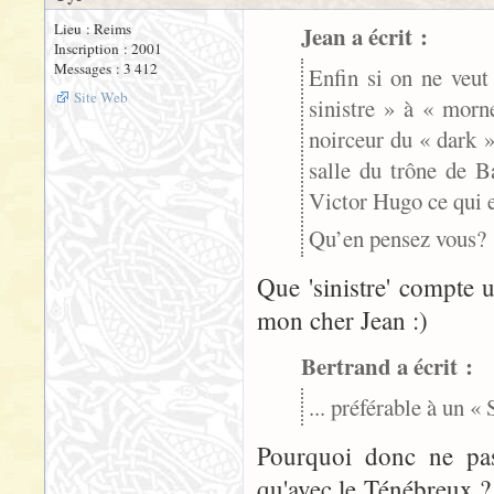
Lieu : Reims
Jean a écrit :
Inscription : 2001
Messages : 3 412
Enfin si on ne veut
Site Web
sinistre » à « morn
noirceur du « dark »
salle du trône de B
Victor Hugo ce qui 
Qu’en pensez vous?
Que 'sinistre' compte 
mon cher Jean :)
Bertrand a écrit :
... préférable à un «
Pourquoi donc ne pas
qu'avec le Ténébreux ?