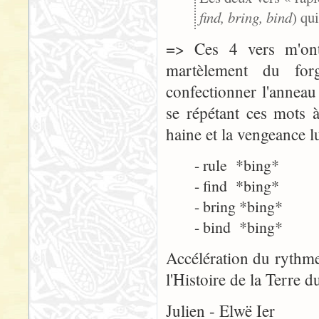
find, bring, bind
) qu
=> Ces 4 vers m'ont 
martèlement du for
confectionner l'anneau 
se répétant ces mots 
haine et la vengeance lu
- rule *bing*
- find *bing*
- bring *bing*
- bind *bing*
Accélération du rythm
l'Histoire de la Terre 
Julien - Elwë Ier