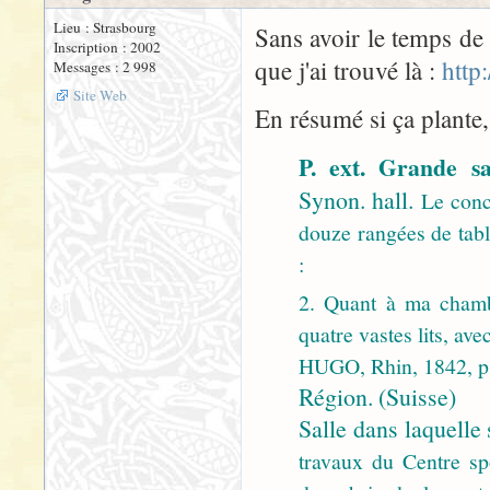
Lieu : Strasbourg
Sans avoir le temps de 
Inscription : 2002
que j'ai trouvé là :
http
Messages : 2 998
Site Web
En résumé si ça plante, 
P. ext. Grande s
Synon. hall.
Le conce
douze rangées de tab
:
2. Quant à ma chamb
quatre vastes lits, a
HUGO, Rhin, 1842, p.
Région. (Suisse)
Salle dans laquelle 
travaux du Centre spo