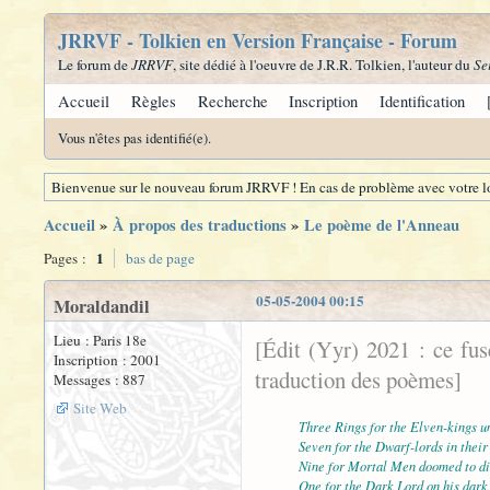
JRRVF - Tolkien en Version Française - Forum
Le forum de
JRRVF
, site dédié à l'oeuvre de J.R.R. Tolkien, l'auteur du
Se
Accueil
Règles
Recherche
Inscription
Identification
Vous n'êtes pas identifié(e).
Bienvenue sur le nouveau forum JRRVF ! En cas de problème avec votre lo
Accueil
»
À propos des traductions
»
Le poème de l'Anneau
1
Pages :
bas de page
05-05-2004 00:15
Moraldandil
Lieu : Paris 18e
[Édit (Yyr) 2021 : ce fu
Inscription : 2001
traduction des poèmes]
Messages : 887
Site Web
Three Rings for the Elven-kings u
Seven for the Dwarf-lords in their 
Nine for Mortal Men doomed to di
One for the Dark Lord on his dark