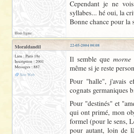
Cependant je ne vois
syllabes... hé oui, la cri
Bonne chance pour la s
Hors ligne
22-05-2004 00:08
Moraldandil
Lieu : Paris 18e
morne
Il semble que
n
Inscription : 2001
même si je reste perso
Messages : 887
Site Web
Pour "halle", j'avais e
cognats germaniques bie
Pour "destinés" et "am
qui ont primé, mon obje
formel (pour le sens, Led
pour autant, loin de 