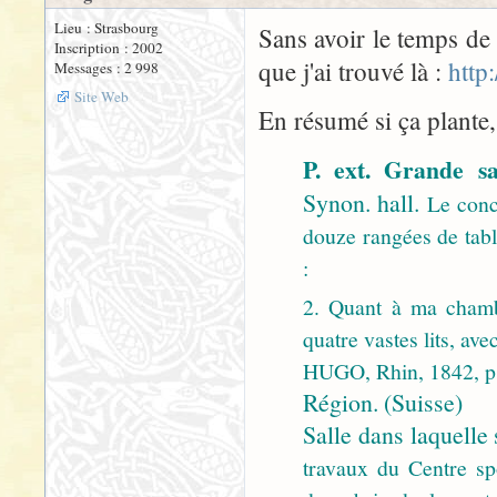
Lieu : Strasbourg
Sans avoir le temps de 
Inscription : 2002
que j'ai trouvé là :
http
Messages : 2 998
Site Web
En résumé si ça plante, 
P. ext. Grande s
Synon. hall.
Le conce
douze rangées de tab
:
2. Quant à ma chamb
quatre vastes lits, a
HUGO, Rhin, 1842, p.
Région. (Suisse)
Salle dans laquelle 
travaux du Centre spo