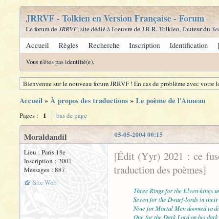
JRRVF - Tolkien en Version Française - Forum
Le forum de
JRRVF
, site dédié à l'oeuvre de J.R.R. Tolkien, l'auteur du
Se
Accueil
Règles
Recherche
Inscription
Identification
Vous n'êtes pas identifié(e).
Bienvenue sur le nouveau forum JRRVF ! En cas de problème avec votre lo
Accueil
»
À propos des traductions
»
Le poème de l'Anneau
1
Pages :
bas de page
05-05-2004 00:15
Moraldandil
Lieu : Paris 18e
[Édit (Yyr) 2021 : ce fu
Inscription : 2001
traduction des poèmes]
Messages : 887
Site Web
Three Rings for the Elven-kings u
Seven for the Dwarf-lords in their 
Nine for Mortal Men doomed to di
One for the Dark Lord on his dark