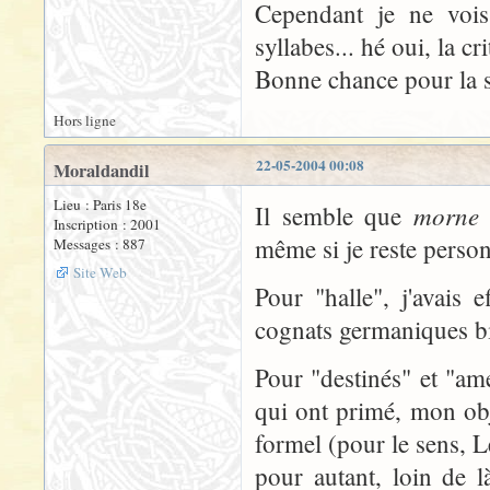
Cependant je ne vois
syllabes... hé oui, la cri
Bonne chance pour la s
Hors ligne
22-05-2004 00:08
Moraldandil
Lieu : Paris 18e
morne
Il semble que
n
Inscription : 2001
même si je reste perso
Messages : 887
Site Web
Pour "halle", j'avais e
cognats germaniques bie
Pour "destinés" et "am
qui ont primé, mon obje
formel (pour le sens, Led
pour autant, loin de 