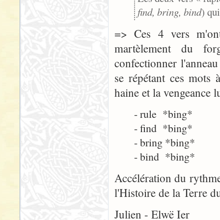
find, bring, bind
) qu
=> Ces 4 vers m'ont 
martèlement du for
confectionner l'anneau 
se répétant ces mots 
haine et la vengeance lu
- rule *bing*
- find *bing*
- bring *bing*
- bind *bing*
Accélération du rythm
l'Histoire de la Terre 
Julien - Elwë Ier