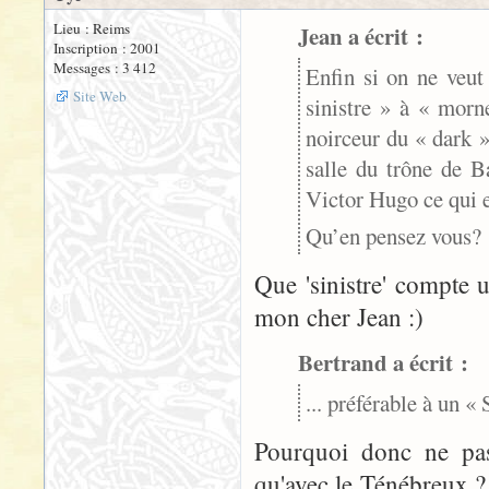
Lieu : Reims
Jean a écrit :
Inscription : 2001
Messages : 3 412
Enfin si on ne veut
Site Web
sinistre » à « morn
noirceur du « dark »
salle du trône de B
Victor Hugo ce qui 
Qu’en pensez vous?
Que 'sinistre' compte 
mon cher Jean :)
Bertrand a écrit :
... préférable à un «
Pourquoi donc ne pas
qu'avec le Ténébreux ?