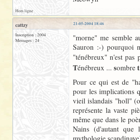
Hors ligne
21-05-2004 18:46
cattzy
Inscription : 2004
"morne" me semble aus
Messages : 24
Sauron :-) pourquoi n
"ténébreux" n'est pas p
T
s
t
énébreux ...
ombre
Pour ce qui est de "h
pour les implications q
vieil islandais "holl" 
représente la vaste pi
même que dans le poème
Nains (d'autant que 
mythologie scandinave