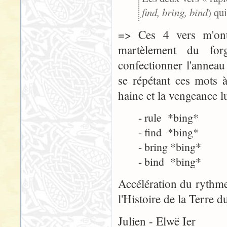
find, bring, bind
) qu
=> Ces 4 vers m'ont 
martèlement du for
confectionner l'anneau 
se répétant ces mots 
haine et la vengeance lu
- rule *bing*
- find *bing*
- bring *bing*
- bind *bing*
Accélération du rythm
l'Histoire de la Terre 
Julien - Elwë Ier