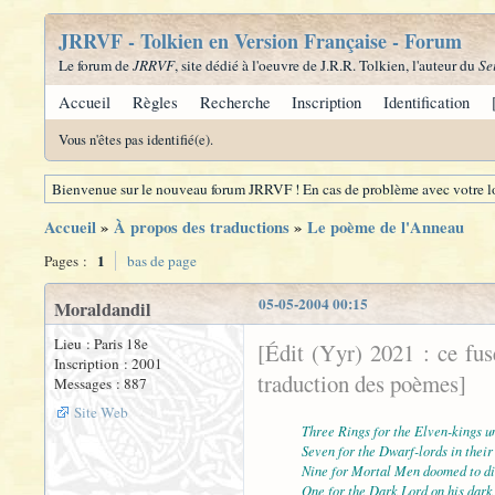
JRRVF - Tolkien en Version Française - Forum
Le forum de
JRRVF
, site dédié à l'oeuvre de J.R.R. Tolkien, l'auteur du
Se
Accueil
Règles
Recherche
Inscription
Identification
Vous n'êtes pas identifié(e).
Bienvenue sur le nouveau forum JRRVF ! En cas de problème avec votre lo
Accueil
»
À propos des traductions
»
Le poème de l'Anneau
1
Pages :
bas de page
05-05-2004 00:15
Moraldandil
Lieu : Paris 18e
[Édit (Yyr) 2021 : ce fu
Inscription : 2001
traduction des poèmes]
Messages : 887
Site Web
Three Rings for the Elven-kings u
Seven for the Dwarf-lords in their 
Nine for Mortal Men doomed to di
One for the Dark Lord on his dark