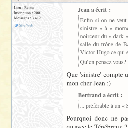
Lieu : Reims
Jean a écrit :
Inscription : 2001
Messages : 3 412
Enfin si on ne veut
Site Web
sinistre » à « morn
noirceur du « dark »
salle du trône de B
Victor Hugo ce qui 
Qu’en pensez vous?
Que 'sinistre' compte 
mon cher Jean :)
Bertrand a écrit :
... préférable à un «
Pourquoi donc ne pas
qu'avec le Ténébreux ?