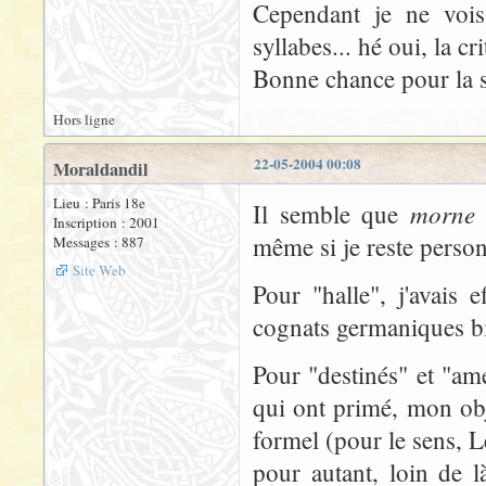
Cependant je ne vois
syllabes... hé oui, la cri
Bonne chance pour la s
Hors ligne
22-05-2004 00:08
Moraldandil
Lieu : Paris 18e
morne
Il semble que
n
Inscription : 2001
même si je reste perso
Messages : 887
Site Web
Pour "halle", j'avais e
cognats germaniques bie
Pour "destinés" et "am
qui ont primé, mon obje
formel (pour le sens, Led
pour autant, loin de 