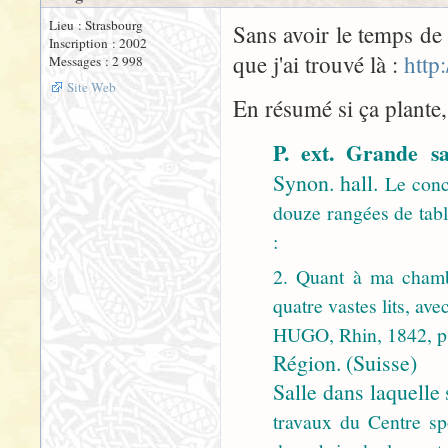
Lieu : Strasbourg
Sans avoir le temps de 
Inscription : 2002
que j'ai trouvé là :
http
Messages : 2 998
Site Web
En résumé si ça plante, 
P. ext. Grande s
Synon. hall.
Le conce
douze rangées de tab
:
2. Quant à ma chamb
quatre vastes lits, a
HUGO, Rhin, 1842, p.
Région. (Suisse)
Salle dans laquelle 
travaux du Centre spo