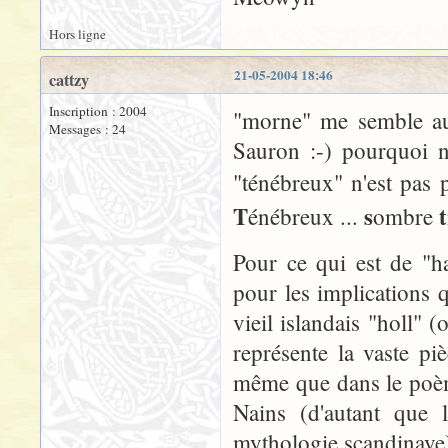
Hors ligne
21-05-2004 18:46
cattzy
Inscription : 2004
"morne" me semble aus
Messages : 24
Sauron :-) pourquoi n
"ténébreux" n'est pas p
T
s
t
énébreux ...
ombre
Pour ce qui est de "h
pour les implications q
vieil islandais "holl" 
représente la vaste pi
même que dans le poème
Nains (d'autant que 
mythologie scandinave