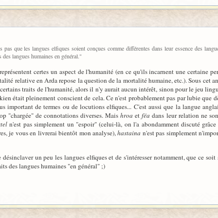
rois pas que les langues elfiques soient conçues comme différentes dans leur essence des langu
ts des langues humaines en général."
représentent certes un aspect de l'humanité (en ce qu'ils incarnent une certaine perf
lité relative en Arda repose la question de la mortalité humaine, etc.). Sous cet an
certains traits de l'humanité, alors il n'y aurait aucun intérêt, sinon pour le jeu lin
kien était pleinement conscient de cela. Ce n'est probablement pas par lubie que dè
s important de termes ou de locutions elfiques... C'est aussi que la langue angla
trop "chargée" de connotations diverses. Mais
hroa
et
fëa
dans leur relation ne so
tel
n'est pas simplement un "espoir" (celui-là, on l'a abondamment discuté grâce
ères, je vous en livrerai bientôt mon analyse),
hastaina
n'est pas simplement n'impor
e désinclaver un peu les langues elfiques et de s'intéresser notamment, que ce soit
raits des langues humaines "en général" ;)