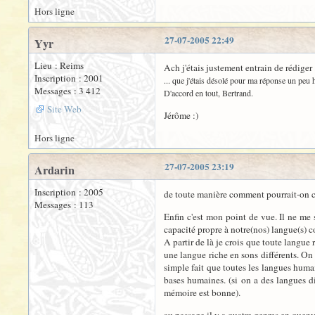
Hors ligne
27-07-2005 22:49
Yyr
Lieu : Reims
Ach j'étais justement entrain de rédiger .
Inscription : 2001
... que j'étais désolé pour ma réponse un peu h
Messages : 3 412
D'accord en tout, Bertrand.
Site Web
Jérôme :)
Hors ligne
27-07-2005 23:19
Ardarin
Inscription : 2005
de toute manière comment pourrait-on cré
Messages : 113
Enfin c'est mon point de vue. Il ne me
capacité propre à notre(nos) langue(s) c
A partir de là je crois que toute langue
une langue riche en sons différents. On
simple fait que toutes les langues huma
bases humaines. (si on a des langues di
mémoire est bonne).