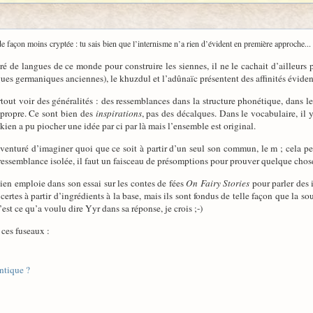
 de façon moins cryptée : tu sais bien que l’internisme n’a rien d’évident en première approche... 
iré de langues de ce monde pour construire les siennes, il ne le cachait d’ailleurs p
gues germaniques anciennes), le khuzdul et l’adûnaïc présentent des affinités éviden
rtout voir des généralités : des ressemblances dans la structure phonétique, dans 
 propre. Ce sont bien des
inspirations
, pas des décalques. Dans le vocabulaire, il 
kien a pu piocher une idée par ci par là mais l’ensemble est original.
 aventuré d’imaginer quoi que ce soit à partir d’un seul son commun, le m ; cela pe
 ressemblance isolée, il faut un faisceau de présomptions pour prouver quelque chose.
en emploie dans son essai sur les contes de fées
On Fairy Stories
pour parler des 
ertes à partir d’ingrédients à la base, mais ils sont fondus de telle façon que la 
’est ce qu’a voulu dire Yyr dans sa réponse, je crois ;-)
 ces fuseaux :
antique ?