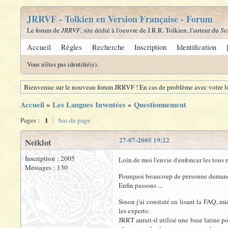
JRRVF - Tolkien en Version Française - Forum
Le forum de
JRRVF
, site dédié à l'oeuvre de J.R.R. Tolkien, l'auteur du
Se
Accueil
Règles
Recherche
Inscription
Identification
Vous n'êtes pas identifié(e).
Bienvenue sur le nouveau forum JRRVF ! En cas de problème avec votre lo
Accueil
»
Les Langues Inventées
»
Questionnement
1
Pages :
bas de page
27-07-2005 19:22
Neiklot
Inscription : 2005
Loin de moi l'envie d'enfoncer les tous
Messages : 130
Pourquoi beaucoup de personne demande d
Enfin passons ...
Sinon j'ai constaté en lisant la FAQ, m
les experts:
JRRT aurait-il utilisé une base latine p