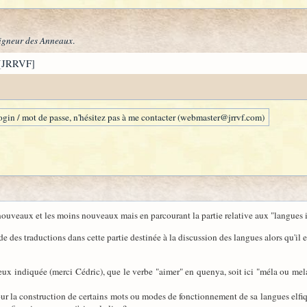
igneur des Anneaux
.
[JRRVF]
gin / mot de passe, n'hésitez pas à me contacter (webmaster@jrrvf.com)
 nouveaux et les moins nouveaux mais en parcourant la partie relative aux "langues 
es traductions dans cette partie destinée à la discussion des langues alors qu'il 
ieux indiquée (merci Cédric), que le verbe "aimer" en quenya, soit ici "méla ou m
our la construction de certains mots ou modes de fonctionnement de sa langues elfiq