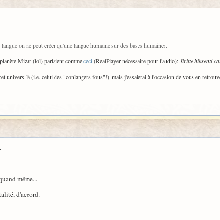
 langue on ne peut créer qu'une langue humaine sur des bases humaines.
la planète Mizar (lol) parlaient comme
ceci
(RealPlayer nécessaire pour l'audio):
Jiritte hiksenti ca
et univers-là (i.e. celui des "conlangers fous"!), mais j'essaierai à l'occasion de vous en retrouv
.
, quand même...
alité, d'accord.