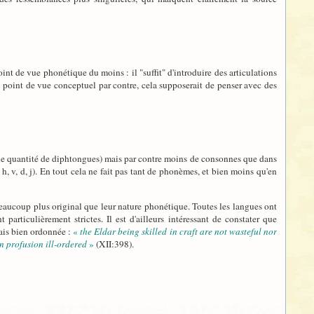
oint de vue phonétique du moins : il "suffit" d'introduire des articulations
n point de vue conceptuel par contre, cela supposerait de penser avec des
 belle quantité de diphtongues) mais par contre moins de consonnes que dans
 h, v, d, j). En tout cela ne fait pas tant de phonèmes, et bien moins qu'en
beaucoup plus original que leur nature phonétique. Toutes les langues ont
rticulièrement strictes. Il est d'ailleurs intéressant de constater que
ais bien ordonnée :
«
the Eldar being skilled in craft are not wasteful nor
n profusion ill-ordered
»
(XII:398).