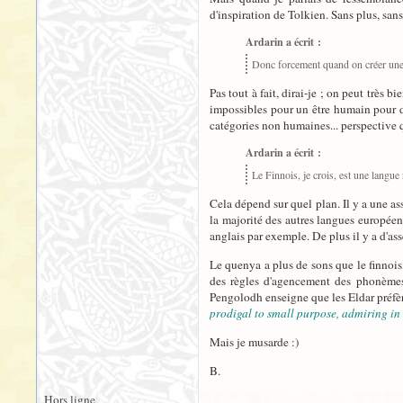
d'inspiration de Tolkien. Sans plus, san
Ardarin a écrit :
Donc forcement quand on créer une
Pas tout à fait, dirai-je ; on peut très 
impossibles pour un être humain pour de
catégories non humaines... perspective qu
Ardarin a écrit :
Le Finnois, je crois, est une langue 
Cela dépend sur quel plan. Il y a une as
la majorité des autres langues européenne
anglais par exemple. De plus il y a d'asse
Le quenya a plus de sons que le finnois
des règles d'agencement des phonèmes e
Pengolodh enseigne que les Eldar préfè
prodigal to small purpose, admiring in
Mais je musarde :)
B.
Hors ligne