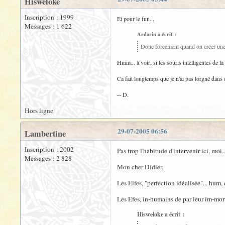
Hisweloke
Inscription : 1999
Et pour le fun...
Messages : 1 622
Ardarin a écrit :
Donc forcement quand on créer une
Hmm... à voir, si les souris intelligentes de 
Ca fait longtemps que je n'ai pas lorgné dans c
-- D.
Hors ligne
29-07-2005 06:56
Lambertine
Inscription : 2002
Pas trop l'habitude d'intervenir ici, moi..
Messages : 2 828
Mon cher Didier,
Les Elfes, "perfection idéalisée"... hum
Les Efes, in-humains de par leur im-mort
Hisweloke a écrit :