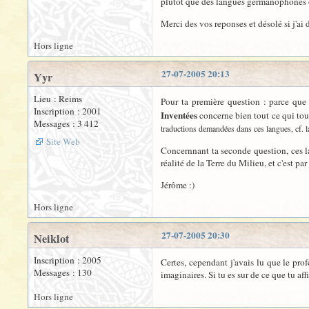
plutot que des langues germanophones ou
Merci des vos reponses et désolé si j'ai 
Hors ligne
27-07-2005 20:13
Yyr
Lieu : Reims
Pour ta première question : parce que
Inscription : 2001
Inventées
concerne bien tout ce qui to
Messages : 3 412
traductions demandées dans ces langues, cf. 
Site Web
Concernnant ta seconde question, ces lan
réalité de la Terre du Milieu, et c'est pa
Jérôme :)
Hors ligne
27-07-2005 20:30
Neiklot
Inscription : 2005
Certes, cependant j'avais lu que le prof
Messages : 130
imaginaires. Si tu es sur de ce que tu aff
Hors ligne