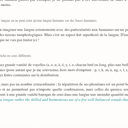
s moins.
 langue on ne peut créer qu'une langue humaine sur des bases humaines.
bien imaginer une langue extraterrestre avec des particularités non humaines sur un p
s raisons morphologiques. Mais c'est un aspect fort superficiel de la langue. D'u
e ne vais pas traiter ici !
riche en sons différents.
sez grande variété de voyelles (a, o, u, ä, ö, y, i, e, chacun bref ou long, plus une
s (pour autant que je me souvienne, hors mots d'emprunt : p, t, k, m, n, ng, s, l, r,
z fortes contraintes sur la distribution.
, mais pas un nombre extraordinaire ; la répartition de ses phonèmes est un point 
t ne permettent pas n'importe quelle combinaison, mais celles du quenya sont pa
rent à une grande variété baroque de sons dans une langue une moindre quantité m
 a tongue rather the skilled and harmonious use of a few well-balanced sounds tha