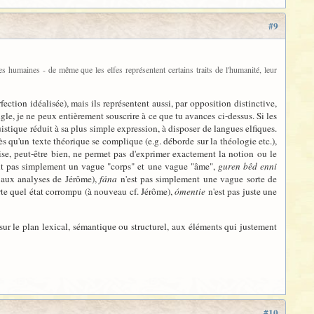
#9
es humaines - de même que les elfes représentent certains traits de l'humanité, leur
ection idéalisée), mais ils représentent aussi, par opposition distinctive,
gle, je ne peux entièrement souscrire à ce que tu avances ci-dessus. Si les
guistique réduit à sa plus simple expression, à disposer de langues elfiques.
s qu'un texte théorique se complique (e.g. déborde sur la théologie etc.),
ise, peut-être bien, ne permet pas d'exprimer exactement la notion ou le
nt pas simplement un vague "corps" et une vague "âme",
guren bêd enni
 aux analyses de Jérôme),
fána
n'est pas simplement une vague sorte de
te quel état corrompu (à nouveau cf. Jérôme),
ómentie
n'est pas juste une
 sur le plan lexical, sémantique ou structurel, aux éléments qui justement
#10