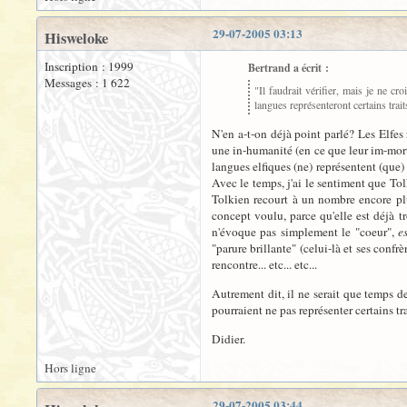
29-07-2005 03:13
Hisweloke
Inscription : 1999
Bertrand a écrit :
Messages : 1 622
"Il faudrait vérifier, mais je ne c
langues représenteront certains trai
N'en a-t-on déjà point parlé? Les Elfes 
une in-humanité (en ce que leur im-morta
langues elfiques (ne) représentent (que) 
Avec le temps, j'ai le sentiment que Tol
Tolkien recourt à un nombre encore plu
concept voulu, parce qu'elle est déjà 
n'évoque pas simplement le "coeur",
es
"parure brillante" (celui-là et ses confr
rencontre... etc... etc...
Autrement dit, il ne serait que temps d
pourraient ne pas représenter certains t
Didier.
Hors ligne
29-07-2005 03:44