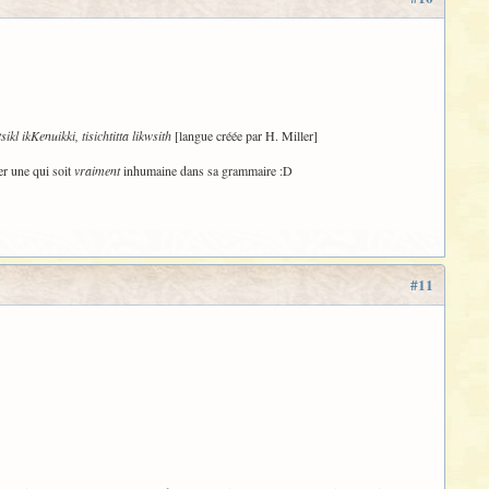
tsikl ikKenuikki, tisichtitta likwsith
[langue créée par H. Miller]
er une qui soit
vraiment
inhumaine dans sa grammaire :D
#11