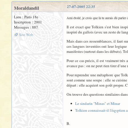
27-07-2005 22:35
Moraldandil
Lieu : Paris 18e
Ami étoilé, je crois que là tu aurais dû parler
Inscription : 2001
Il est exact que Tolkien s’est bien insp
Messages : 887
inspiré du gallois (avec un zeste de lan
Site Web
Mais dans ces ressemblances, il faut su
ces langues inventées ont leur logique
manifestes (surtout dans les débuts). Tol
Pour ce cas précis, il est vraiment très
avance pas : on ne peut rien tirer d’une
Pour reprendre une métaphore que Tolki
sont comme une soupe : elle se cuisine c
départ : elle acquiert son goût propre. C
On trouve des questions similaires dans
Le sindarin "Minas" et Minar
Tolkien connaissait-il l'éqyptien 
B.