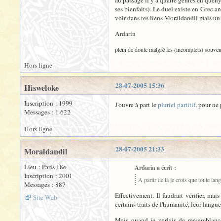
au passage il y a quatre genres en quen
ses bienfaits). Le duel existe en Grec anc
voir dans tes liens Moraldandil mais un r
Ardarín
plein de doute malgré les (incomplets) souven
Hors ligne
28-07-2005 15:36
Hisweloke
Inscription : 1999
J'ouvre à part le
pluriel partitif
, pour ne
Messages : 1 622
Hors ligne
28-07-2005 21:33
Moraldandil
Lieu : Paris 18e
Ardarin a écrit :
Inscription : 2001
A partir de là je crois que toute l
Messages : 887
Effectivement. Il faudrait vérifier, m
Site Web
certains traits de l'humanité, leur langu
Mais quand je parlais de ressemblance