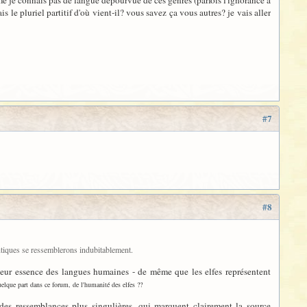
ème je connais pas de langue dépourvue de ces genres (parfois l'ignorance à
is le pluriel partitif d'où vient-il? vous savez ça vous autres? je vais aller
#7
#8
antiques se ressemblerons indubitablement.
s leur essence des langues humaines - de même que les elfes représentent
elque part dans ce forum, de l'humanité des elfes ??
des ressemblances plus singulières, qui marquent clairement la source