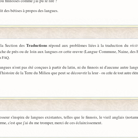
 finnoises comme j'ai pu le lire ?
dit des bétises à propos des langues.
Traductions
 la Section des
répond aux problèmes liées à la traduction du
récit
uche de près ou de loin aux langues
en
cette œuvre (Langue Commune, Naine, des Haut
la FAQ.
gues n'ont pas été conçues à partir du latin, ni du finnois ni d'aucune autre langue
r l'histoire de la Terre du Milieu que peut se découvrir la leur
- ou celle de tout autre élé
esseur s'inspira de langues existantes, telles que le finnois, le vieil anglais (no
irme, c'est que j'ai du me tromper, merci de ces éclaircissement.