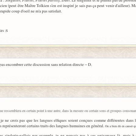
ya :
Singulier, Pluriel, Pluriel partitif, Duel
. Le singulier et le pluriel pas de probl
ien (peut être Maître Tolkien s'en est inspiré je sais pas ça peut venir d'ailleur). Ma
apide coup d'oeil ne m'a pas satisfait.
irs :S
 pas encombrer cette discussion sans relation directe -- D.
angue ressemblera en certain point à une autre, dans la mesure ou certain sons et groupes conson
ais je ne crois pas que les langues elfiques soient conçues comme différentes dan
es représenteront certains traits des langues humaines en général.
On a bien dû en causer qu
s sindarin-gallois par exemple, je ne pensais pas à ces universaux là, mais à 