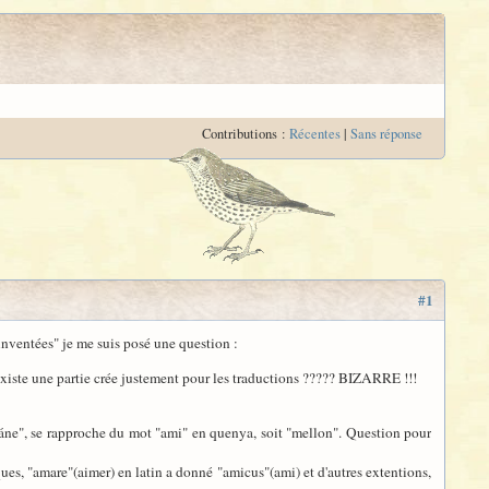
Contributions :
Récentes
|
Sans réponse
#1
inventées" je me suis posé une question :
existe une partie crée justement pour les traductions ????? BIZARRE !!!
eláne", se rapproche du mot "ami" en quenya, soit "mellon". Question pour
ues, "amare"(aimer) en latin a donné "amicus"(ami) et d'autres extentions,