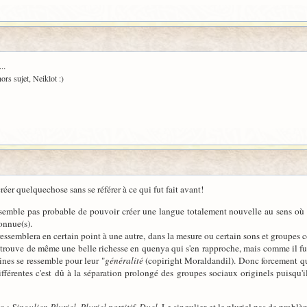
..
ors sujet, Neiklot :)
er quelquechose sans se référer à ce qui fut fait avant!
 semble pas probable de pouvoir créer une langue totalement nouvelle au sens où u
onnue(s).
 ressemblera en certain point à une autre, dans la mesure ou certain sons et groupes
 trouve de même une belle richesse en quenya qui s'en rapproche, mais comme il fu
ines se ressemble pour leur "
généralité
(copiright Moraldandil). Donc forcement qu
fférentes c'est dû à la séparation prolongé des groupes sociaux originels puisqu'