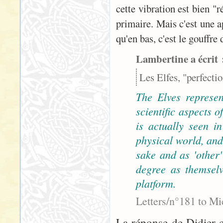
cette vibration est bien "r
primaire. Mais c'est une a
qu'en bas, c'est le gouffre 
Lambertine a écrit 
Les Elfes, "perfecti
The Elves represent
scientific aspects 
is actually seen i
physical world, and
sake and as 'other'
degree as themsel
platform.
Letters/n°181 to Mi
La réponse de Didier c