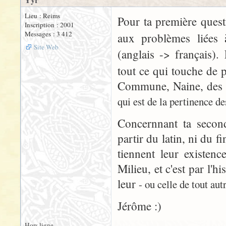
Yyr
Lieu : Reims
Pour ta première quest
Inscription : 2001
Messages : 3 412
aux problèmes liées
Site Web
(anglais -> français)
tout ce qui touche de 
Commune, Naine, des Ha
qui est de la pertinence d
Concernnant ta second
partir du latin, ni du f
tiennent leur existenc
Milieu, et c'est par l'h
leur
- ou celle de tout au
Jérôme :)
Hors ligne