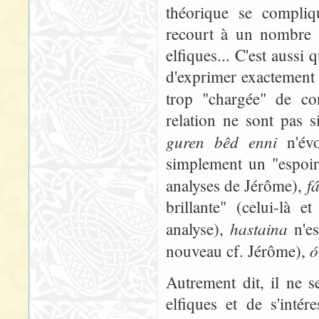
théorique se compliqu
recourt à un nombre 
elfiques... C'est aussi
d'exprimer exactement l
trop "chargée" de co
relation ne sont pas 
guren bêd enni
n'évo
simplement un "espoir
f
analyses de Jérôme),
brillante" (celui-là 
hastaina
analyse),
n'es
ó
nouveau cf. Jérôme),
Autrement dit, il ne 
elfiques et de s'inté