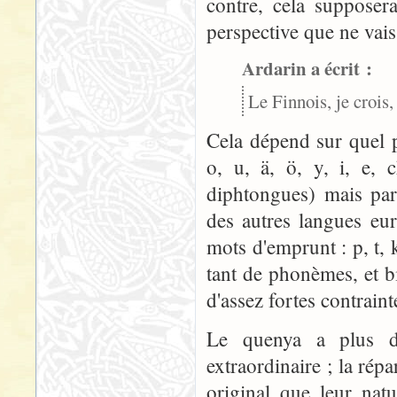
contre, cela supposer
perspective que ne vais 
Ardarin a écrit :
Le Finnois, je crois,
Cela dépend sur quel p
o, u, ä, ö, y, i, e, 
diphtongues) mais par
des autres langues eu
mots d'emprunt : p, t, k,
tant de phonèmes, et b
d'assez fortes contraint
Le quenya a plus d
extraordinaire ; la ré
original que leur nat