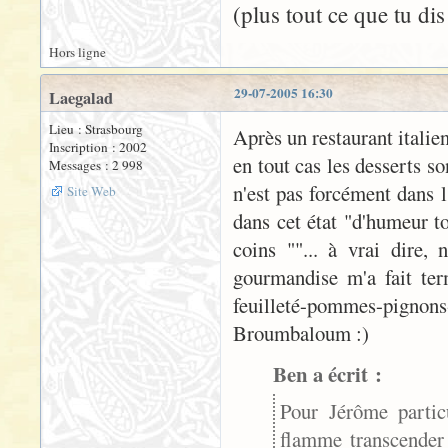
(plus tout ce que tu dis
Hors ligne
29-07-2005 16:30
Laegalad
Lieu : Strasbourg
Après un restaurant italie
Inscription : 2002
en tout cas les desserts s
Messages : 2 998
n'est pas forcément dans l
Site Web
dans cet état "d'humeur to
coins ""... à vrai dire,
gourmandise m'a fait te
feuilleté-pommes-pignons-
Broumbaloum :)
Ben a écrit :
Pour Jérôme particu
flamme transcender 