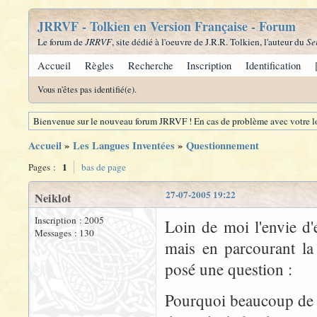
JRRVF - Tolkien en Version Française - Forum
Le forum de
JRRVF
, site dédié à l'oeuvre de J.R.R. Tolkien, l'auteur du
Se
Accueil
Règles
Recherche
Inscription
Identification
Vous n'êtes pas identifié(e).
Bienvenue sur le nouveau forum JRRVF ! En cas de problème avec votre lo
Accueil
»
Les Langues Inventées
»
Questionnement
1
Pages :
bas de page
27-07-2005 19:22
Neiklot
Inscription : 2005
Loin de moi l'envie d
Messages : 130
mais en parcourant la 
posé une question :
Pourquoi beaucoup de 