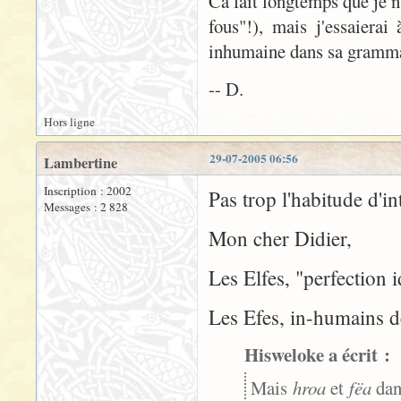
Ca fait longtemps que je n'
fous"!), mais j'essaiera
inhumaine dans sa gramm
-- D.
Hors ligne
29-07-2005 06:56
Lambertine
Inscription : 2002
Pas trop l'habitude d'int
Messages : 2 828
Mon cher Didier,
Les Elfes, "perfection 
Les Efes, in-humains de
Hisweloke a écrit :
Mais
hroa
et
fëa
dan