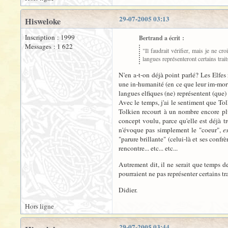
29-07-2005 03:13
Hisweloke
Inscription : 1999
Bertrand a écrit :
Messages : 1 622
"Il faudrait vérifier, mais je ne c
langues représenteront certains trai
N'en a-t-on déjà point parlé? Les Elfes 
une in-humanité (en ce que leur im-morta
langues elfiques (ne) représentent (que) 
Avec le temps, j'ai le sentiment que Tol
Tolkien recourt à un nombre encore plu
concept voulu, parce qu'elle est déjà 
n'évoque pas simplement le "coeur",
es
"parure brillante" (celui-là et ses confr
rencontre... etc... etc...
Autrement dit, il ne serait que temps d
pourraient ne pas représenter certains t
Didier.
Hors ligne
29-07-2005 03:44