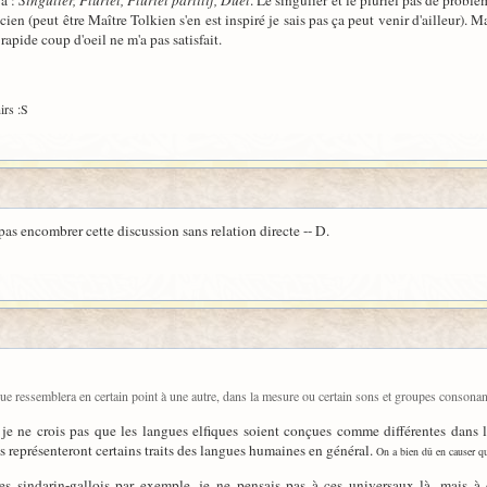
ya :
Singulier, Pluriel, Pluriel partitif, Duel
. Le singulier et le pluriel pas de probl
ien (peut être Maître Tolkien s'en est inspiré je sais pas ça peut venir d'ailleur). Ma
apide coup d'oeil ne m'a pas satisfait.
irs :S
 pas encombrer cette discussion sans relation directe -- D.
angue ressemblera en certain point à une autre, dans la mesure ou certain sons et groupes conson
ais je ne crois pas que les langues elfiques soient conçues comme différentes dan
es représenteront certains traits des langues humaines en général.
On a bien dû en causer qu
s sindarin-gallois par exemple, je ne pensais pas à ces universaux là, mais à 