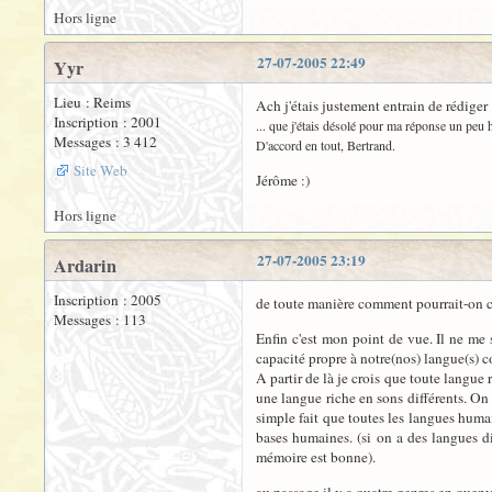
Hors ligne
27-07-2005 22:49
Yyr
Lieu : Reims
Ach j'étais justement entrain de rédiger .
Inscription : 2001
... que j'étais désolé pour ma réponse un peu h
Messages : 3 412
D'accord en tout, Bertrand.
Site Web
Jérôme :)
Hors ligne
27-07-2005 23:19
Ardarin
Inscription : 2005
de toute manière comment pourrait-on cré
Messages : 113
Enfin c'est mon point de vue. Il ne me
capacité propre à notre(nos) langue(s) c
A partir de là je crois que toute langue
une langue riche en sons différents. On
simple fait que toutes les langues huma
bases humaines. (si on a des langues di
mémoire est bonne).