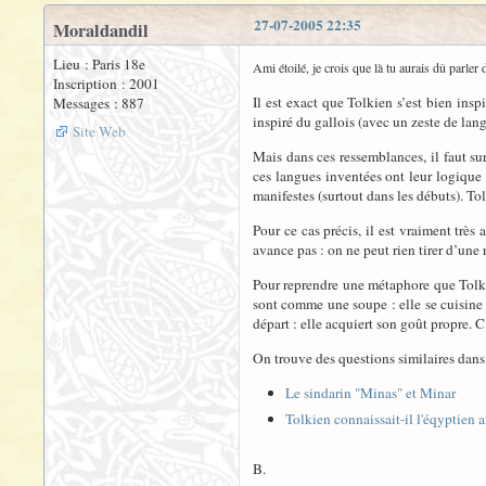
27-07-2005 22:35
Moraldandil
Lieu : Paris 18e
Ami étoilé, je crois que là tu aurais dû parler
Inscription : 2001
Il est exact que Tolkien s’est bien insp
Messages : 887
inspiré du gallois (avec un zeste de lan
Site Web
Mais dans ces ressemblances, il faut su
ces langues inventées ont leur logique
manifestes (surtout dans les débuts). Tol
Pour ce cas précis, il est vraiment très
avance pas : on ne peut rien tirer d’une
Pour reprendre une métaphore que Tolki
sont comme une soupe : elle se cuisine c
départ : elle acquiert son goût propre. C
On trouve des questions similaires dans
Le sindarin "Minas" et Minar
Tolkien connaissait-il l'éqyptien 
B.