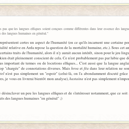
rois pas que les langues elfiques soient conçues comme différentes dans leur essence des langu
ts des langues humaines en général."
représentent certes un aspect de l'humanité (en ce qu'ils incarnent une certaine perf
lité relative en Arda repose la question de la mortalité humaine, etc.). Sous cet an
certains traits de l'humanité, alors il n'y aurait aucun intérêt, sinon pour le jeu lin
kien était pleinement conscient de cela. Ce n'est probablement pas par lubie que dè
s important de termes ou de locutions elfiques... C'est aussi que la langue angla
trop "chargée" de connotations diverses. Mais
hroa
et
fëa
dans leur relation ne so
tel
n'est pas simplement un "espoir" (celui-là, on l'a abondamment discuté grâce
ères, je vous en livrerai bientôt mon analyse),
hastaina
n'est pas simplement n'impor
e désinclaver un peu les langues elfiques et de s'intéresser notamment, que ce soit
raits des langues humaines "en général" ;)