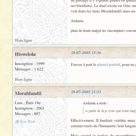
au passage il y a quatre genres en quen
ses bienfaits). Le duel existe en Grec anc
voir dans tes liens Moraldandil mais un r
Ardarín
plein de doute malgré les (incomplets) souven
Hors ligne
28-07-2005 15:36
Hisweloke
Inscription : 1999
J'ouvre à part le
pluriel partitif
, pour ne
Messages : 1 622
Hors ligne
28-07-2005 21:33
Moraldandil
Lieu : Paris 18e
Ardarin a écrit :
Inscription : 2001
A partir de là je crois que toute l
Messages : 887
Effectivement. Il faudrait vérifier, m
Site Web
certains traits de l'humanité, leur langu
Mais quand je parlais de ressemblance