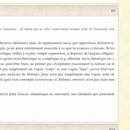
#9
es humaines - de même que les elfes représentent certains traits de l'humanité, leur
ection idéalisée), mais ils représentent aussi, par opposition distinctive,
gle, je ne peux entièrement souscrire à ce que tu avances ci-dessus. Si les
guistique réduit à sa plus simple expression, à disposer de langues elfiques.
s qu'un texte théorique se complique (e.g. déborde sur la théologie etc.),
ise, peut-être bien, ne permet pas d'exprimer exactement la notion ou le
nt pas simplement un vague "corps" et une vague "âme",
guren bêd enni
 aux analyses de Jérôme),
fána
n'est pas simplement une vague sorte de
te quel état corrompu (à nouveau cf. Jérôme),
ómentie
n'est pas juste une
 sur le plan lexical, sémantique ou structurel, aux éléments qui justement
#10