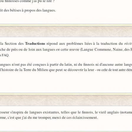
 finnoises comme j'ai pu le lire ?
dit des bétises à propos des langues.
Traductions
 la Section des
répond aux problèmes liées à la traduction du
récit
uche de près ou de loin aux langues
en
cette œuvre (Langue Commune, Naine, des Haut
la FAQ.
gues n'ont pas été conçues à partir du latin, ni du finnois ni d'aucune autre langue
r l'histoire de la Terre du Milieu que peut se découvrir la leur
- ou celle de tout autre élé
esseur s'inspira de langues existantes, telles que le finnois, le vieil anglais (no
irme, c'est que j'ai du me tromper, merci de ces éclaircissement.