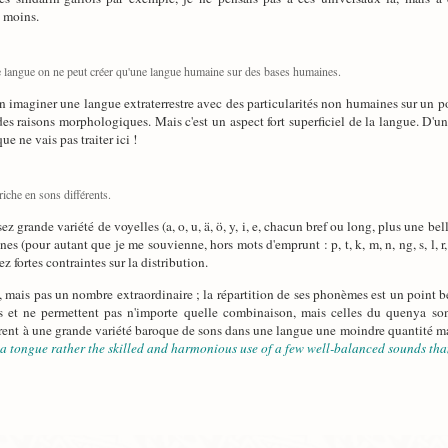
s moins.
 langue on ne peut créer qu'une langue humaine sur des bases humaines.
bien imaginer une langue extraterrestre avec des particularités non humaines sur un p
s raisons morphologiques. Mais c'est un aspect fort superficiel de la langue. D'u
e ne vais pas traiter ici !
riche en sons différents.
sez grande variété de voyelles (a, o, u, ä, ö, y, i, e, chacun bref ou long, plus une
s (pour autant que je me souvienne, hors mots d'emprunt : p, t, k, m, n, ng, s, l, r,
z fortes contraintes sur la distribution.
, mais pas un nombre extraordinaire ; la répartition de ses phonèmes est un point 
t ne permettent pas n'importe quelle combinaison, mais celles du quenya sont pa
rent à une grande variété baroque de sons dans une langue une moindre quantité m
 a tongue rather the skilled and harmonious use of a few well-balanced sounds tha