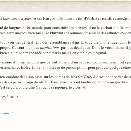
 de façon moins cryptée : tu sais bien que l’internisme n’a rien d’évident en première approche... 
iré de langues de ce monde pour construire les siennes, il ne le cachait d’ailleurs p
gues germaniques anciennes), le khuzdul et l’adûnaïc présentent des affinités éviden
rtout voir des généralités : des ressemblances dans la structure phonétique, dans 
 propre. Ce sont bien des
inspirations
, pas des décalques. Dans le vocabulaire, il 
kien a pu piocher une idée par ci par là mais l’ensemble est original.
 aventuré d’imaginer quoi que ce soit à partir d’un seul son commun, le m ; cela pe
 ressemblance isolée, il faut un faisceau de présomptions pour prouver quelque chose.
en emploie dans son essai sur les contes de fées
On Fairy Stories
pour parler des 
ertes à partir d’ingrédients à la base, mais ils sont fondus de telle façon que la 
’est ce qu’a voulu dire Yyr dans sa réponse, je crois ;-)
 ces fuseaux :
antique ?