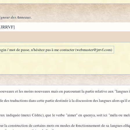
igneur des Anneaux
.
[JRRVF]
gin / mot de passe, n'hésitez pas à me contacter (webmaster@jrrvf.com)
 nouveaux et les moins nouveaux mais en parcourant la partie relative aux "langues 
es traductions dans cette partie destinée à la discussion des langues alors qu'il 
ieux indiquée (merci Cédric), que le verbe "aimer" en quenya, soit ici "méla ou m
our la construction de certains mots ou modes de fonctionnement de sa langues elfiq