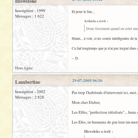
Hisweloke
Inscription : 1999
Et pour le fun...
Messages : 1 622
Ardarin a écrit :
Donc forcement quand on créer une
Hmm... à voir, si les souris intelligentes de 
Ca fait longtemps que je n'ai pas lorgné dans c
-- D.
Hors ligne
29-07-2005 06:56
Lambertine
Inscription : 2002
Pas trop l'habitude d'intervenir ici, moi..
Messages : 2 828
Mon cher Didier,
Les Elfes, "perfection idéalisée"... hum
Les Efes, in-humains de par leur im-mort
Hisweloke a écrit :