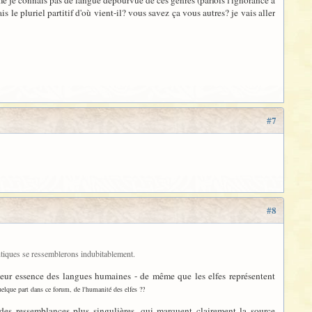
ème je connais pas de langue dépourvue de ces genres (parfois l'ignorance à
is le pluriel partitif d'où vient-il? vous savez ça vous autres? je vais aller
#7
#8
antiques se ressemblerons indubitablement.
s leur essence des langues humaines - de même que les elfes représentent
elque part dans ce forum, de l'humanité des elfes ??
des ressemblances plus singulières, qui marquent clairement la source