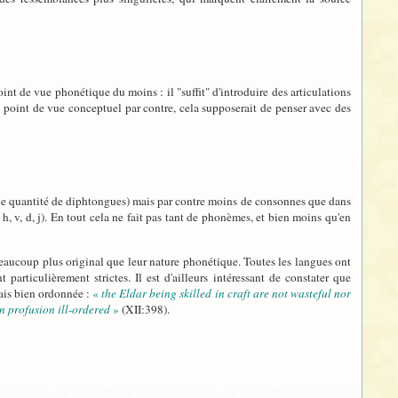
oint de vue phonétique du moins : il "suffit" d'introduire des articulations
n point de vue conceptuel par contre, cela supposerait de penser avec des
 belle quantité de diphtongues) mais par contre moins de consonnes que dans
 h, v, d, j). En tout cela ne fait pas tant de phonèmes, et bien moins qu'en
beaucoup plus original que leur nature phonétique. Toutes les langues ont
rticulièrement strictes. Il est d'ailleurs intéressant de constater que
ais bien ordonnée :
«
the Eldar being skilled in craft are not wasteful nor
n profusion ill-ordered
»
(XII:398).