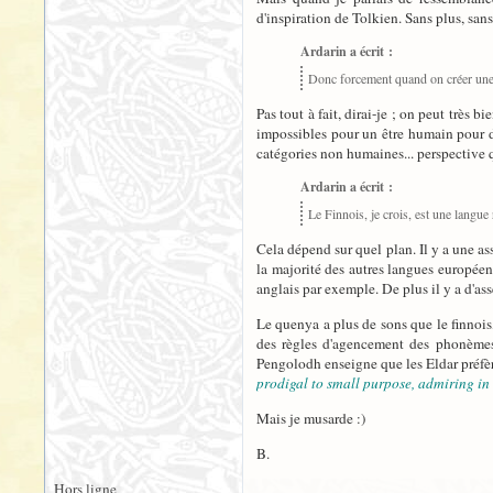
d'inspiration de Tolkien. Sans plus, san
Ardarin a écrit :
Donc forcement quand on créer une
Pas tout à fait, dirai-je ; on peut très 
impossibles pour un être humain pour de
catégories non humaines... perspective qu
Ardarin a écrit :
Le Finnois, je crois, est une langue 
Cela dépend sur quel plan. Il y a une as
la majorité des autres langues européenne
anglais par exemple. De plus il y a d'asse
Le quenya a plus de sons que le finnois
des règles d'agencement des phonèmes e
Pengolodh enseigne que les Eldar préfè
prodigal to small purpose, admiring in
Mais je musarde :)
B.
Hors ligne