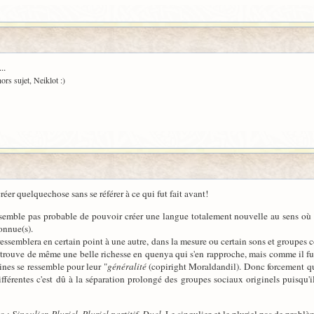
..
ors sujet, Neiklot :)
er quelquechose sans se référer à ce qui fut fait avant!
 semble pas probable de pouvoir créer une langue totalement nouvelle au sens où u
onnue(s).
 ressemblera en certain point à une autre, dans la mesure ou certain sons et groupes
 trouve de même une belle richesse en quenya qui s'en rapproche, mais comme il fu
ines se ressemble pour leur "
généralité
(copiright Moraldandil). Donc forcement qu
fférentes c'est dû à la séparation prolongé des groupes sociaux originels puisqu'