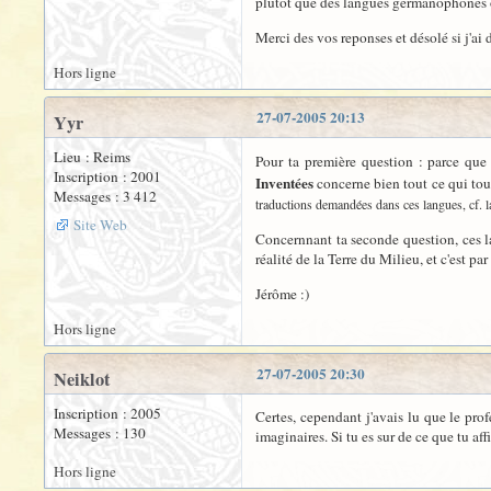
plutot que des langues germanophones ou
Merci des vos reponses et désolé si j'ai 
Hors ligne
27-07-2005 20:13
Yyr
Lieu : Reims
Pour ta première question : parce que
Inscription : 2001
Inventées
concerne bien tout ce qui to
Messages : 3 412
traductions demandées dans ces langues, cf. 
Site Web
Concernnant ta seconde question, ces lan
réalité de la Terre du Milieu, et c'est pa
Jérôme :)
Hors ligne
27-07-2005 20:30
Neiklot
Inscription : 2005
Certes, cependant j'avais lu que le prof
Messages : 130
imaginaires. Si tu es sur de ce que tu aff
Hors ligne