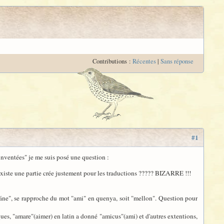
Contributions :
Récentes
|
Sans réponse
#1
inventées" je me suis posé une question :
existe une partie crée justement pour les traductions ????? BIZARRE !!!
eláne", se rapproche du mot "ami" en quenya, soit "mellon". Question pour
ues, "amare"(aimer) en latin a donné "amicus"(ami) et d'autres extentions,