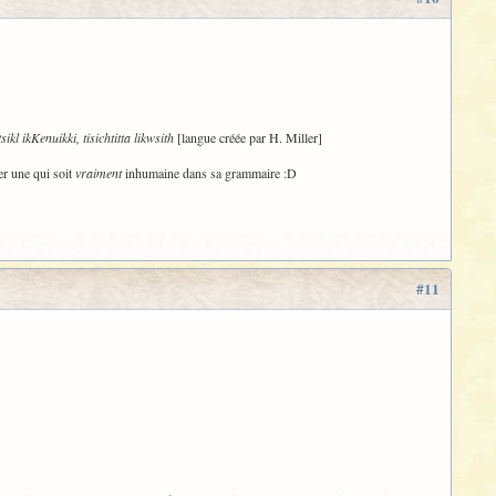
tsikl ikKenuikki, tisichtitta likwsith
[langue créée par H. Miller]
er une qui soit
vraiment
inhumaine dans sa grammaire :D
#11