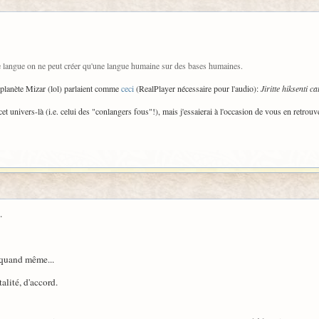
 langue on ne peut créer qu'une langue humaine sur des bases humaines.
la planète Mizar (lol) parlaient comme
ceci
(RealPlayer nécessaire pour l'audio):
Jiritte hiksenti ca
et univers-là (i.e. celui des "conlangers fous"!), mais j'essaierai à l'occasion de vous en retrouv
.
, quand même...
alité, d'accord.