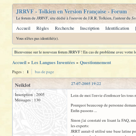
JRRVF - Tolkien en Version Française - Forum
Le forum de
JRRVF
, site dédié à l'oeuvre de J.R.R. Tolkien, l'auteur du
Se
Accueil
Règles
Recherche
Inscription
Identification
Vous n'êtes pas identifié(e).
Bienvenue sur le nouveau forum JRRVF ! En cas de problème avec votre lo
Accueil
»
Les Langues Inventées
»
Questionnement
1
Pages :
bas de page
27-07-2005 19:22
Neiklot
Inscription : 2005
Loin de moi l'envie d'enfoncer les tous
Messages : 130
Pourquoi beaucoup de personne demande d
Enfin passons ...
Sinon j'ai constaté en lisant la FAQ, m
les experts:
JRRT aurait-il utilisé une base latine p