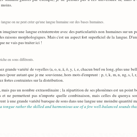
s moins.
 langue on ne peut créer qu'une langue humaine sur des bases humaines.
bien imaginer une langue extraterrestre avec des particularités non humaines sur un p
s raisons morphologiques. Mais c'est un aspect fort superficiel de la langue. D'u
e ne vais pas traiter ici !
riche en sons différents.
sez grande variété de voyelles (a, o, u, ä, ö, y, i, e, chacun bref ou long, plus une
s (pour autant que je me souvienne, hors mots d'emprunt : p, t, k, m, n, ng, s, l, r,
z fortes contraintes sur la distribution.
, mais pas un nombre extraordinaire ; la répartition de ses phonèmes est un point 
t ne permettent pas n'importe quelle combinaison, mais celles du quenya sont pa
rent à une grande variété baroque de sons dans une langue une moindre quantité m
 a tongue rather the skilled and harmonious use of a few well-balanced sounds tha