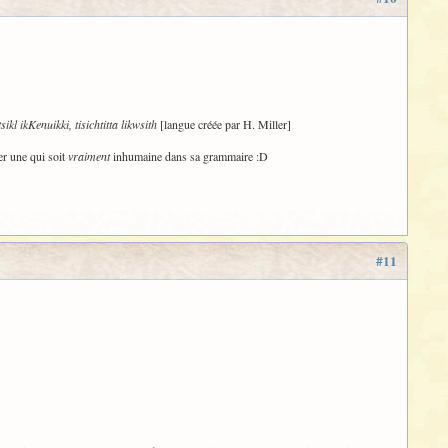
tsikl ikKenuikki, tisichtitta likwsith
[langue créée par H. Miller]
er une qui soit
vraiment
inhumaine dans sa grammaire :D
#11