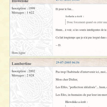
Hisweloke
Inscription : 1999
Et pour le fun...
Messages : 1 622
Ardarin a écrit :
Donc forcement quand on créer une
Hmm... à voir, si les souris intelligentes de 
Ca fait longtemps que je n'ai pas lorgné dans c
-- D.
Hors ligne
29-07-2005 06:56
Lambertine
Inscription : 2002
Pas trop l'habitude d'intervenir ici, moi..
Messages : 2 828
Mon cher Didier,
Les Elfes, "perfection idéalisée"... hum
Les Efes, in-humains de par leur im-mort
Hisweloke a écrit :