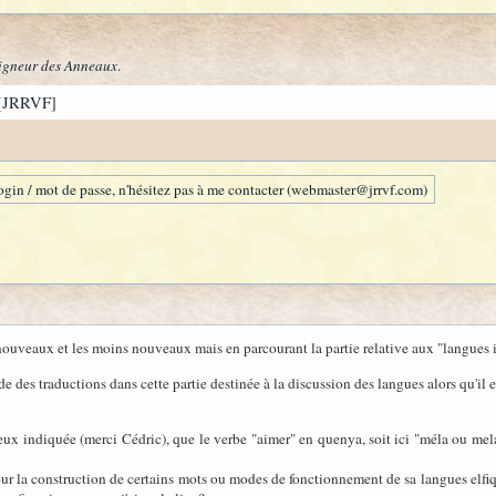
igneur des Anneaux
.
[JRRVF]
gin / mot de passe, n'hésitez pas à me contacter (webmaster@jrrvf.com)
 nouveaux et les moins nouveaux mais en parcourant la partie relative aux "langues 
es traductions dans cette partie destinée à la discussion des langues alors qu'il 
ieux indiquée (merci Cédric), que le verbe "aimer" en quenya, soit ici "méla ou m
our la construction de certains mots ou modes de fonctionnement de sa langues elfiq