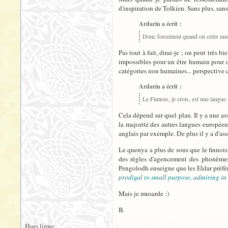
d'inspiration de Tolkien. Sans plus, san
Ardarin a écrit :
Donc forcement quand on créer une
Pas tout à fait, dirai-je ; on peut très 
impossibles pour un être humain pour de
catégories non humaines... perspective qu
Ardarin a écrit :
Le Finnois, je crois, est une langue 
Cela dépend sur quel plan. Il y a une as
la majorité des autres langues européenne
anglais par exemple. De plus il y a d'asse
Le quenya a plus de sons que le finnois
des règles d'agencement des phonèmes e
Pengolodh enseigne que les Eldar préfè
prodigal to small purpose, admiring in
Mais je musarde :)
B.
Hors ligne