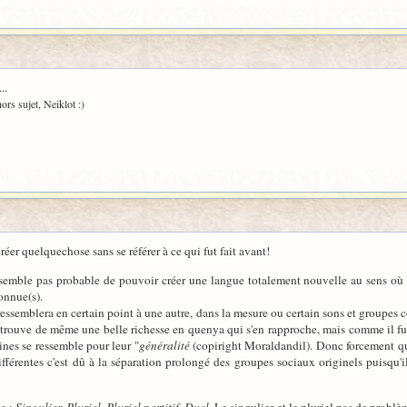
..
ors sujet, Neiklot :)
er quelquechose sans se référer à ce qui fut fait avant!
 semble pas probable de pouvoir créer une langue totalement nouvelle au sens où u
onnue(s).
 ressemblera en certain point à une autre, dans la mesure ou certain sons et groupes
 trouve de même une belle richesse en quenya qui s'en rapproche, mais comme il fu
ines se ressemble pour leur "
généralité
(copiright Moraldandil). Donc forcement qu
fférentes c'est dû à la séparation prolongé des groupes sociaux originels puisqu'