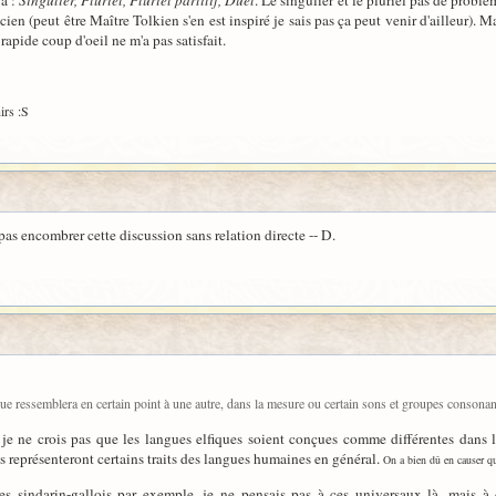
ya :
Singulier, Pluriel, Pluriel partitif, Duel
. Le singulier et le pluriel pas de probl
ien (peut être Maître Tolkien s'en est inspiré je sais pas ça peut venir d'ailleur). Ma
apide coup d'oeil ne m'a pas satisfait.
irs :S
 pas encombrer cette discussion sans relation directe -- D.
angue ressemblera en certain point à une autre, dans la mesure ou certain sons et groupes conson
ais je ne crois pas que les langues elfiques soient conçues comme différentes dan
es représenteront certains traits des langues humaines en général.
On a bien dû en causer qu
s sindarin-gallois par exemple, je ne pensais pas à ces universaux là, mais à 