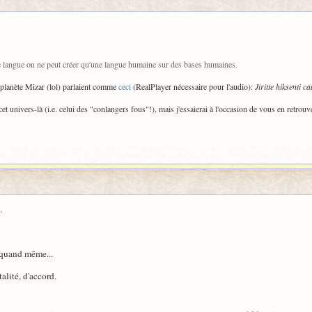
 langue on ne peut créer qu'une langue humaine sur des bases humaines.
la planète Mizar (lol) parlaient comme
ceci
(RealPlayer nécessaire pour l'audio):
Jiritte hiksenti ca
et univers-là (i.e. celui des "conlangers fous"!), mais j'essaierai à l'occasion de vous en retrouv
.
, quand même...
alité, d'accord.