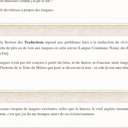
 finnoises comme j'ai pu le lire ?
dit des bétises à propos des langues.
Traductions
 la Section des
répond aux problèmes liées à la traduction du
récit
uche de près ou de loin aux langues
en
cette œuvre (Langue Commune, Naine, des Haut
la FAQ.
gues n'ont pas été conçues à partir du latin, ni du finnois ni d'aucune autre langue
r l'histoire de la Terre du Milieu que peut se découvrir la leur
- ou celle de tout autre élé
esseur s'inspira de langues existantes, telles que le finnois, le vieil anglais (no
irme, c'est que j'ai du me tromper, merci de ces éclaircissement.