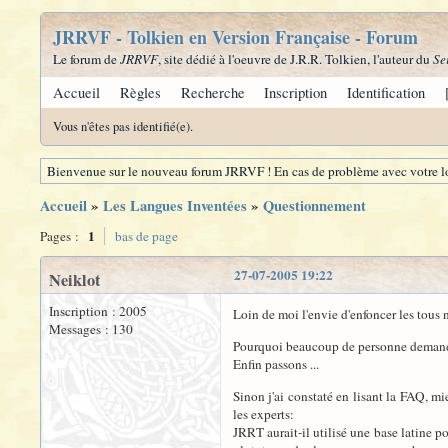
JRRVF - Tolkien en Version Française - Forum
Le forum de
JRRVF
, site dédié à l'oeuvre de J.R.R. Tolkien, l'auteur du
Se
Accueil
Règles
Recherche
Inscription
Identification
Vous n'êtes pas identifié(e).
Bienvenue sur le nouveau forum JRRVF ! En cas de problème avec votre lo
Accueil
»
Les Langues Inventées
»
Questionnement
1
Pages :
bas de page
27-07-2005 19:22
Neiklot
Inscription : 2005
Loin de moi l'envie d'enfoncer les tous
Messages : 130
Pourquoi beaucoup de personne demande d
Enfin passons ...
Sinon j'ai constaté en lisant la FAQ, m
les experts:
JRRT aurait-il utilisé une base latine p