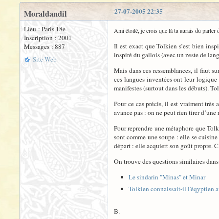
27-07-2005 22:35
Moraldandil
Lieu : Paris 18e
Ami étoilé, je crois que là tu aurais dû parler
Inscription : 2001
Il est exact que Tolkien s’est bien insp
Messages : 887
inspiré du gallois (avec un zeste de lan
Site Web
Mais dans ces ressemblances, il faut su
ces langues inventées ont leur logique
manifestes (surtout dans les débuts). Tol
Pour ce cas précis, il est vraiment très
avance pas : on ne peut rien tirer d’une
Pour reprendre une métaphore que Tolki
sont comme une soupe : elle se cuisine c
départ : elle acquiert son goût propre. C
On trouve des questions similaires dans
Le sindarin "Minas" et Minar
Tolkien connaissait-il l'éqyptien 
B.