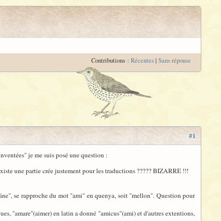
Contributions :
Récentes
|
Sans réponse
#1
inventées" je me suis posé une question :
existe une partie crée justement pour les traductions ????? BIZARRE !!!
eláne", se rapproche du mot "ami" en quenya, soit "mellon". Question pour
ues, "amare"(aimer) en latin a donné "amicus"(ami) et d'autres extentions,