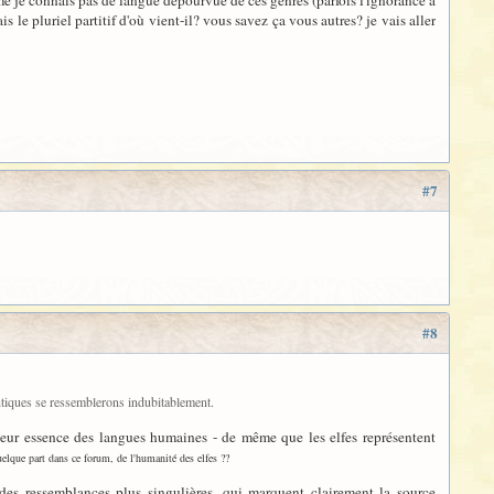
ème je connais pas de langue dépourvue de ces genres (parfois l'ignorance à
is le pluriel partitif d'où vient-il? vous savez ça vous autres? je vais aller
#7
#8
antiques se ressemblerons indubitablement.
s leur essence des langues humaines - de même que les elfes représentent
elque part dans ce forum, de l'humanité des elfes ??
des ressemblances plus singulières, qui marquent clairement la source