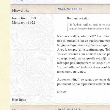
29-07-2005 03:13
Hisweloke
Inscription : 1999
Bertrand a écrit :
Messages : 1 622
"Il faudrait vérifier, mais je ne c
langues représenteront certains trai
N'en a-t-on déjà point parlé? Les Elfes 
une in-humanité (en ce que leur im-morta
langues elfiques (ne) représentent (que) 
Avec le temps, j'ai le sentiment que Tol
Tolkien recourt à un nombre encore plu
concept voulu, parce qu'elle est déjà 
n'évoque pas simplement le "coeur",
es
"parure brillante" (celui-là et ses confr
rencontre... etc... etc...
Autrement dit, il ne serait que temps d
pourraient ne pas représenter certains t
Didier.
Hors ligne
29-07-2005 03:44