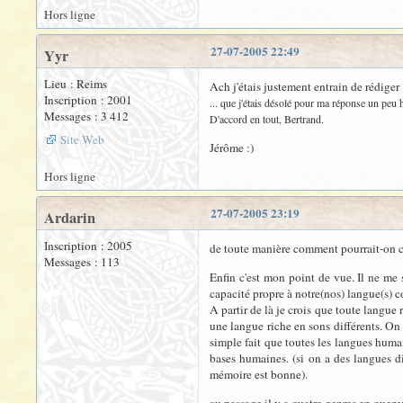
Hors ligne
27-07-2005 22:49
Yyr
Lieu : Reims
Ach j'étais justement entrain de rédiger .
Inscription : 2001
... que j'étais désolé pour ma réponse un peu h
Messages : 3 412
D'accord en tout, Bertrand.
Site Web
Jérôme :)
Hors ligne
27-07-2005 23:19
Ardarin
Inscription : 2005
de toute manière comment pourrait-on cré
Messages : 113
Enfin c'est mon point de vue. Il ne me
capacité propre à notre(nos) langue(s) c
A partir de là je crois que toute langue
une langue riche en sons différents. On
simple fait que toutes les langues huma
bases humaines. (si on a des langues di
mémoire est bonne).