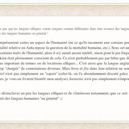
rois pas que les langues elfiques soient conçues comme différentes dans leur essence des langu
ts des langues humaines en général."
représentent certes un aspect de l'humanité (en ce qu'ils incarnent une certaine perf
lité relative en Arda repose la question de la mortalité humaine, etc.). Sous cet an
certains traits de l'humanité, alors il n'y aurait aucun intérêt, sinon pour le jeu lin
kien était pleinement conscient de cela. Ce n'est probablement pas par lubie que dè
s important de termes ou de locutions elfiques... C'est aussi que la langue angla
trop "chargée" de connotations diverses. Mais
hroa
et
fëa
dans leur relation ne so
tel
n'est pas simplement un "espoir" (celui-là, on l'a abondamment discuté grâce
ères, je vous en livrerai bientôt mon analyse),
hastaina
n'est pas simplement n'impor
e désinclaver un peu les langues elfiques et de s'intéresser notamment, que ce soit
raits des langues humaines "en général" ;)