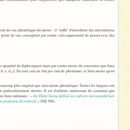
oint de vue phonétique du moins : il "suffit" d'introduire des articulations
n point de vue conceptuel par contre, cela supposerait de penser avec des
 belle quantité de diphtongues) mais par contre moins de consonnes que dans
 h, v, d, j). En tout cela ne fait pas tant de phonèmes, et bien moins qu'en
beaucoup plus original que leur nature phonétique. Toutes les langues ont
rticulièrement strictes. Il est d'ailleurs intéressant de constater que
ais bien ordonnée :
«
the Eldar being skilled in craft are not wasteful nor
n profusion ill-ordered
»
(XII:398).