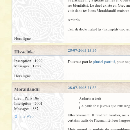
au passage il y a quatre genres en quen
ses bienfaits). Le duel existe en Grec anc
voir dans tes liens Moraldandil mais un r
Ardarín
plein de doute malgré les (incomplets) souven
Hors ligne
28-07-2005 15:36
Hisweloke
Inscription : 1999
J'ouvre à part le
pluriel partitif
, pour ne
Messages : 1 622
Hors ligne
28-07-2005 21:33
Moraldandil
Lieu : Paris 18e
Ardarin a écrit :
Inscription : 2001
A partir de là je crois que toute l
Messages : 887
Effectivement. Il faudrait vérifier, m
Site Web
certains traits de l'humanité, leur langu
Mais quand je parlais de ressemblance