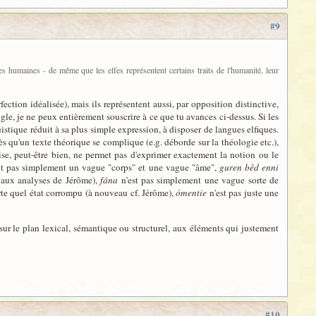
#9
es humaines - de même que les elfes représentent certains traits de l'humanité, leur
ection idéalisée), mais ils représentent aussi, par opposition distinctive,
gle, je ne peux entièrement souscrire à ce que tu avances ci-dessus. Si les
guistique réduit à sa plus simple expression, à disposer de langues elfiques.
s qu'un texte théorique se complique (e.g. déborde sur la théologie etc.),
ise, peut-être bien, ne permet pas d'exprimer exactement la notion ou le
nt pas simplement un vague "corps" et une vague "âme",
guren bêd enni
 aux analyses de Jérôme),
fána
n'est pas simplement une vague sorte de
te quel état corrompu (à nouveau cf. Jérôme),
ómentie
n'est pas juste une
 sur le plan lexical, sémantique ou structurel, aux éléments qui justement
#10