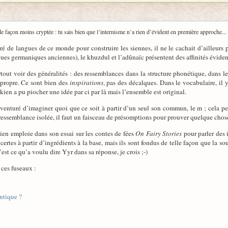
 de façon moins cryptée : tu sais bien que l’internisme n’a rien d’évident en première approche... 
iré de langues de ce monde pour construire les siennes, il ne le cachait d’ailleurs p
gues germaniques anciennes), le khuzdul et l’adûnaïc présentent des affinités éviden
rtout voir des généralités : des ressemblances dans la structure phonétique, dans 
 propre. Ce sont bien des
inspirations
, pas des décalques. Dans le vocabulaire, il 
kien a pu piocher une idée par ci par là mais l’ensemble est original.
 aventuré d’imaginer quoi que ce soit à partir d’un seul son commun, le m ; cela pe
 ressemblance isolée, il faut un faisceau de présomptions pour prouver quelque chose.
en emploie dans son essai sur les contes de fées
On Fairy Stories
pour parler des 
ertes à partir d’ingrédients à la base, mais ils sont fondus de telle façon que la 
’est ce qu’a voulu dire Yyr dans sa réponse, je crois ;-)
 ces fuseaux :
antique ?