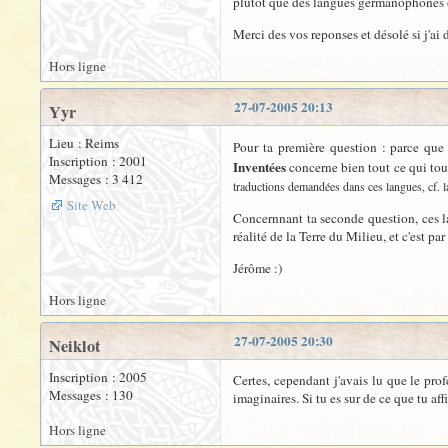
plutot que des langues germanophones ou
Merci des vos reponses et désolé si j'ai 
Hors ligne
27-07-2005 20:13
Yyr
Lieu : Reims
Pour ta première question : parce que
Inscription : 2001
Inventées
concerne bien tout ce qui to
Messages : 3 412
traductions demandées dans ces langues, cf. 
Site Web
Concernnant ta seconde question, ces lan
réalité de la Terre du Milieu, et c'est pa
Jérôme :)
Hors ligne
27-07-2005 20:30
Neiklot
Inscription : 2005
Certes, cependant j'avais lu que le prof
Messages : 130
imaginaires. Si tu es sur de ce que tu aff
Hors ligne