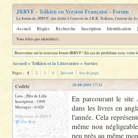
JRRVF - Tolkien en Version Française - Forum
Le forum de
JRRVF
, site dédié à l'oeuvre de J.R.R. Tolkien, l'auteur du
Se
Accueil
Règles
Recherche
Inscription
Identification
Vous n'êtes pas identifié(e).
Bienvenue sur le nouveau forum JRRVF ! En cas de problème avec votre lo
Accueil
»
Tolkien et la Littérature
»
Sorties
1
Pages :
2
3
4
Suivant
bas de page
28-08-2001 17:31
Cedric
Lieu : Près de Lille
En parcourant le site
Inscription : 1999
dans les livres en angl
Messages : 6 026
l'année. Cela représent
Webmestre de JRRVF
Site Web
même non négligeable. 
peu près au même mom