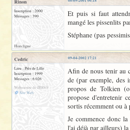
08-09-2001 00:18
Rinon
Inscription : 2000
Et puis si faut atten
Messages : 390
mangé les pissenlits par
Stéphane (pas pessimist
Hors ligne
09-04-2002 17:21
Cedric
Lieu : Près de Lille
Afin de nous tenir au c
Inscription : 1999
de (par exemple, des i
Messages : 6 026
propos de Tolkien (ou
Webmestre de JRRVF
Site Web
propose d'entretenir c
sortis récemment ou à p
Je commence donc la l
l'ai déjà par ailleurs) 