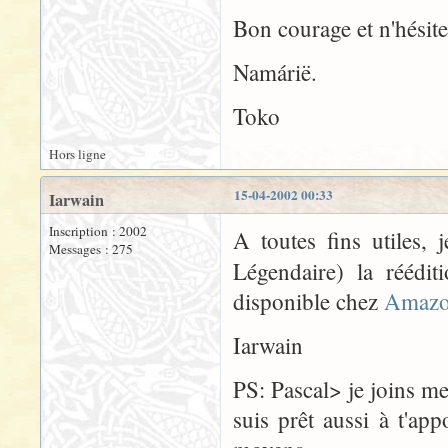
Bon courage et n'hésite
Namárië.
Toko
Hors ligne
15-04-2002 00:33
Iarwain
Inscription : 2002
A toutes fins utiles, 
Messages : 275
Légendaire) la réédi
disponible chez
Amazo
Iarwain
PS: Pascal> je joins m
suis prêt aussi à t'a