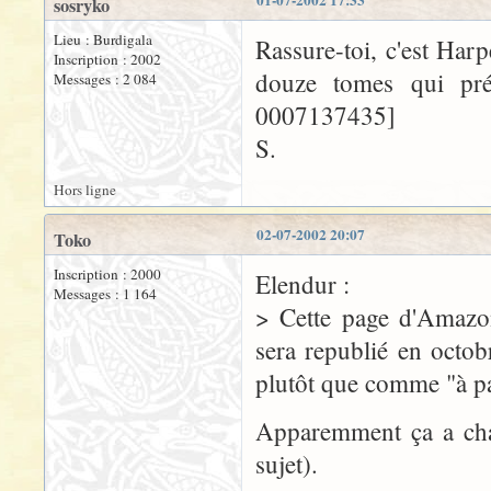
01-07-2002 17:33
sosryko
Lieu : Burdigala
Rassure-toi, c'est Har
Inscription : 2002
douze tomes qui pré
Messages : 2 084
0007137435]
S.
Hors ligne
02-07-2002 20:07
Toko
Inscription : 2000
Elendur :
Messages : 1 164
> Cette page d'Amazo
sera republié en octo
plutôt que comme "à pa
Apparemment ça a chan
sujet).