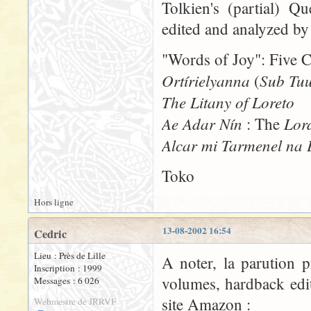
Tolkien's (partial) Q
edited and analyzed b
"Words of Joy": Five C
Ortírielyanna
Sub Tu
(
The Litany of Loreto
Ae Adar Nín
Lor
: The
Alcar mi Tarmenel na
Toko
Hors ligne
13-08-2002 16:54
Cedric
Lieu : Près de Lille
A noter, la parution 
Inscription : 1999
volumes, hardback edit
Messages : 6 026
site Amazon :
Webmestre de JRRVF