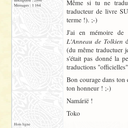
Inscription : 2000
Même si tu ne tradu
Messages : 1 164
traducteur de livre SU
terme !). ;-)
J'ai en mémoire de t
L'Anneau de Tolkien
d
(du même traductuer je
s'était pas donné la pe
traductions "officielles
Bon courage dans ton en
ton honneur ! ;-)
Namárië !
Toko
Hors ligne