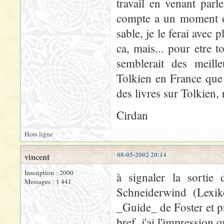
travail en venant parl
compte a un moment ou
sable, je le ferai avec p
ca, mais... pour etre t
semblerait des meil
Tolkien en France que
des livres sur Tolkien, 
Cirdan
Hors ligne
08-05-2002 20:14
vincent
Inscription : 2000
à signaler la sortie
Messages : 1 441
Schneiderwind (Lexik
_Guide_ de Foster et p
bref, j'ai l'impression q