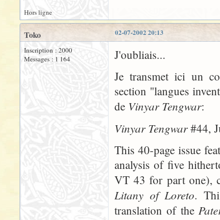
Hors ligne
02-07-2002 20:13
Toko
Inscription : 2000
J'oubliais...
Messages : 1 164
Je transmet ici un c
section "langues inven
Vinyar Tengwar
de
:
Vinyar Tengwar
#44, J
This 40-page issue fea
analysis of five hithe
VT 43 for part one), 
Litany of Loreto
. Thi
Pate
translation of the