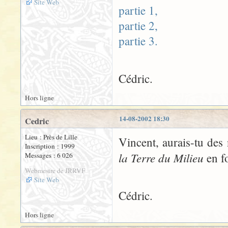
Site Web
partie 1,
partie 2,
partie 3.
Cédric.
Hors ligne
14-08-2002 18:30
Cedric
Lieu : Près de Lille
Vincent, aurais-tu des
Inscription : 1999
la Terre du Milieu
en f
Messages : 6 026
Webmestre de JRRVF
Site Web
Cédric.
Hors ligne