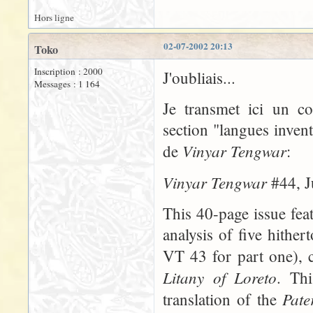
Hors ligne
02-07-2002 20:13
Toko
Inscription : 2000
J'oubliais...
Messages : 1 164
Je transmet ici un c
section "langues inven
Vinyar Tengwar
de
:
Vinyar Tengwar
#44, J
This 40-page issue fea
analysis of five hithe
VT 43 for part one), 
Litany of Loreto
. Thi
Pate
translation of the