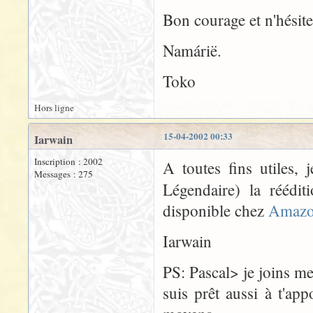
Bon courage et n'hésite
Namárië.
Toko
Hors ligne
15-04-2002 00:33
Iarwain
Inscription : 2002
A toutes fins utiles, 
Messages : 275
Légendaire) la réédi
disponible chez
Amazo
Iarwain
PS: Pascal> je joins m
suis prêt aussi à t'a