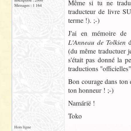
Inscription : 2000
Même si tu ne tradu
Messages : 1 164
traducteur de livre SU
terme !). ;-)
J'ai en mémoire de t
L'Anneau de Tolkien
d
(du même traductuer je
s'était pas donné la pe
traductions "officielles
Bon courage dans ton en
ton honneur ! ;-)
Namárië !
Toko
Hors ligne