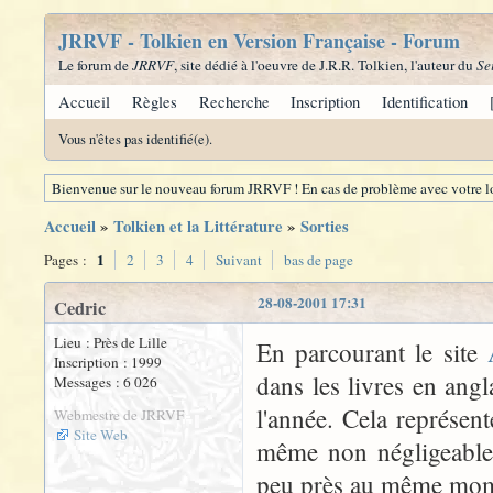
JRRVF - Tolkien en Version Française - Forum
Le forum de
JRRVF
, site dédié à l'oeuvre de J.R.R. Tolkien, l'auteur du
Se
Accueil
Règles
Recherche
Inscription
Identification
Vous n'êtes pas identifié(e).
Bienvenue sur le nouveau forum JRRVF ! En cas de problème avec votre lo
Accueil
»
Tolkien et la Littérature
»
Sorties
1
Pages :
2
3
4
Suivant
bas de page
28-08-2001 17:31
Cedric
Lieu : Près de Lille
En parcourant le site
Inscription : 1999
dans les livres en angl
Messages : 6 026
l'année. Cela représent
Webmestre de JRRVF
Site Web
même non négligeable. 
peu près au même mom