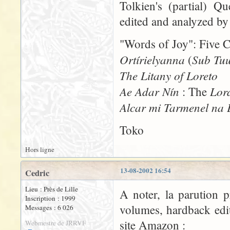
Tolkien's (partial) Q
edited and analyzed b
"Words of Joy": Five C
Ortírielyanna
Sub Tu
(
The Litany of Loreto
Ae Adar Nín
Lor
: The
Alcar mi Tarmenel na
Toko
Hors ligne
13-08-2002 16:54
Cedric
Lieu : Près de Lille
A noter, la parution 
Inscription : 1999
volumes, hardback edit
Messages : 6 026
site Amazon :
Webmestre de JRRVF