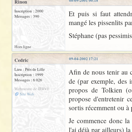
08-09-2001 00:18
Rinon
Inscription : 2000
Et puis si faut atten
Messages : 390
mangé les pissenlits par
Stéphane (pas pessimist
Hors ligne
09-04-2002 17:21
Cedric
Lieu : Près de Lille
Afin de nous tenir au c
Inscription : 1999
de (par exemple, des i
Messages : 6 026
propos de Tolkien (ou
Webmestre de JRRVF
Site Web
propose d'entretenir c
sortis récemment ou à p
Je commence donc la l
l'ai déjà par ailleurs) 