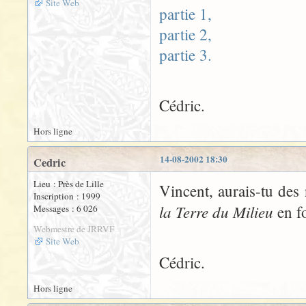
Site Web
partie 1,
partie 2,
partie 3.
Cédric.
Hors ligne
14-08-2002 18:30
Cedric
Lieu : Près de Lille
Vincent, aurais-tu des
Inscription : 1999
la Terre du Milieu
en f
Messages : 6 026
Webmestre de JRRVF
Site Web
Cédric.
Hors ligne