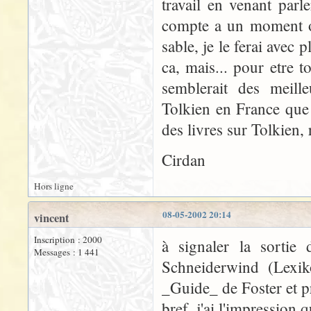
travail en venant parl
compte a un moment ou
sable, je le ferai avec p
ca, mais... pour etre t
semblerait des meil
Tolkien en France que
des livres sur Tolkien, 
Cirdan
Hors ligne
08-05-2002 20:14
vincent
Inscription : 2000
à signaler la sortie
Messages : 1 441
Schneiderwind (Lexik
_Guide_ de Foster et p
bref, j'ai l'impression q