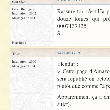
01-07-2002 17:33
sosryko
Lieu : Burdigala
Rassure-toi, c'est Har
Inscription : 2002
douze tomes qui pré
Messages : 2 084
0007137435]
S.
Hors ligne
02-07-2002 20:07
Toko
Inscription : 2000
Elendur :
Messages : 1 164
> Cette page d'Amazo
sera republié en octo
plutôt que comme "à pa
Apparemment ça a chan
sujet).