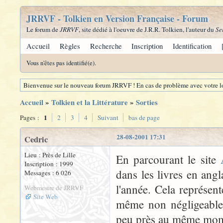
JRRVF - Tolkien en Version Française - Forum
Le forum de
JRRVF
, site dédié à l'oeuvre de J.R.R. Tolkien, l'auteur du
Se
Accueil
Règles
Recherche
Inscription
Identification
Vous n'êtes pas identifié(e).
Bienvenue sur le nouveau forum JRRVF ! En cas de problème avec votre lo
Accueil
»
Tolkien et la Littérature
»
Sorties
1
Pages :
2
3
4
Suivant
bas de page
28-08-2001 17:31
Cedric
Lieu : Près de Lille
En parcourant le site
Inscription : 1999
dans les livres en angl
Messages : 6 026
l'année. Cela représent
Webmestre de JRRVF
Site Web
même non négligeable. 
peu près au même mom