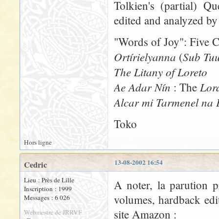
Tolkien's (partial) Q
edited and analyzed b
"Words of Joy": Five C
Ortírielyanna
Sub Tu
(
The Litany of Loreto
Ae Adar Nín
Lor
: The
Alcar mi Tarmenel na
Toko
Hors ligne
13-08-2002 16:54
Cedric
Lieu : Près de Lille
A noter, la parution 
Inscription : 1999
volumes, hardback edit
Messages : 6 026
site Amazon :
Webmestre de JRRVF