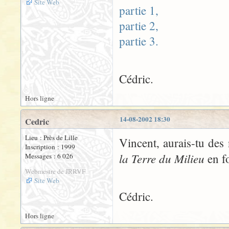
Site Web
partie 1,
partie 2,
partie 3.
Cédric.
Hors ligne
14-08-2002 18:30
Cedric
Lieu : Près de Lille
Vincent, aurais-tu des
Inscription : 1999
la Terre du Milieu
en f
Messages : 6 026
Webmestre de JRRVF
Site Web
Cédric.
Hors ligne