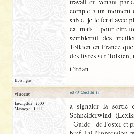
travail en venant parl
compte a un moment ou
sable, je le ferai avec p
ca, mais... pour etre t
semblerait des meil
Tolkien en France que
des livres sur Tolkien, 
Cirdan
Hors ligne
08-05-2002 20:14
vincent
Inscription : 2000
à signaler la sortie
Messages : 1 441
Schneiderwind (Lexik
_Guide_ de Foster et p
bref, j'ai l'impression q