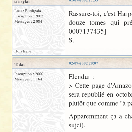
01-07-2002 17:33
sosryko
Lieu : Burdigala
Rassure-toi, c'est Har
Inscription : 2002
douze tomes qui pré
Messages : 2 084
0007137435]
S.
Hors ligne
02-07-2002 20:07
Toko
Inscription : 2000
Elendur :
Messages : 1 164
> Cette page d'Amazo
sera republié en octo
plutôt que comme "à pa
Apparemment ça a chan
sujet).