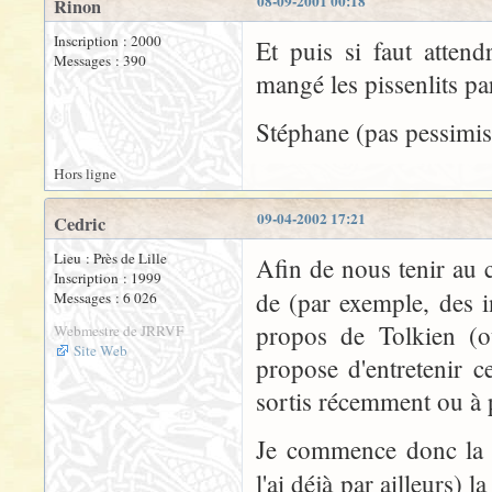
08-09-2001 00:18
Rinon
Inscription : 2000
Et puis si faut atten
Messages : 390
mangé les pissenlits par
Stéphane (pas pessimist
Hors ligne
09-04-2002 17:21
Cedric
Lieu : Près de Lille
Afin de nous tenir au c
Inscription : 1999
de (par exemple, des i
Messages : 6 026
propos de Tolkien (ou
Webmestre de JRRVF
Site Web
propose d'entretenir c
sortis récemment ou à p
Je commence donc la l
l'ai déjà par ailleurs) 