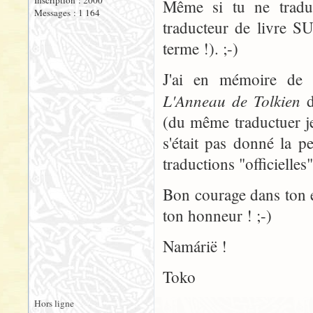
Inscription : 2000
Même si tu ne tradu
Messages : 1 164
traducteur de livre SU
terme !). ;-)
J'ai en mémoire de t
L'Anneau de Tolkien
d
(du même traductuer je
s'était pas donné la pe
traductions "officielles
Bon courage dans ton en
ton honneur ! ;-)
Namárië !
Toko
Hors ligne