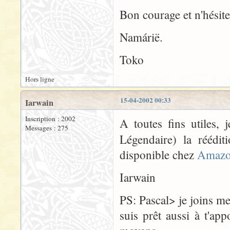
Bon courage et n'hésite
Namárië.
Toko
Hors ligne
15-04-2002 00:33
Iarwain
Inscription : 2002
A toutes fins utiles, 
Messages : 275
Légendaire) la réédi
disponible chez
Amazo
Iarwain
PS: Pascal> je joins m
suis prêt aussi à t'a