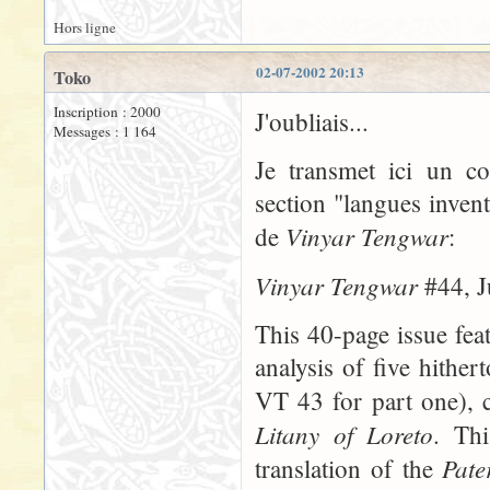
Hors ligne
02-07-2002 20:13
Toko
Inscription : 2000
J'oubliais...
Messages : 1 164
Je transmet ici un c
section "langues inven
Vinyar Tengwar
de
:
Vinyar Tengwar
#44, J
This 40-page issue fea
analysis of five hithe
VT 43 for part one), 
Litany of Loreto
. Thi
Pate
translation of the