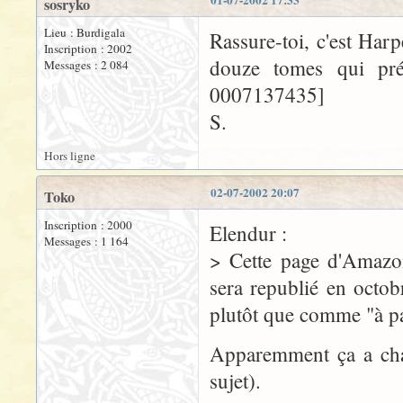
01-07-2002 17:33
sosryko
Lieu : Burdigala
Rassure-toi, c'est Har
Inscription : 2002
douze tomes qui pré
Messages : 2 084
0007137435]
S.
Hors ligne
02-07-2002 20:07
Toko
Inscription : 2000
Elendur :
Messages : 1 164
> Cette page d'Amazo
sera republié en octo
plutôt que comme "à pa
Apparemment ça a chan
sujet).