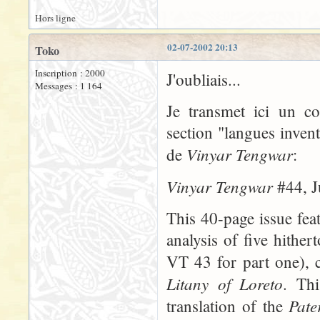
Hors ligne
02-07-2002 20:13
Toko
Inscription : 2000
J'oubliais...
Messages : 1 164
Je transmet ici un c
section "langues inven
Vinyar Tengwar
de
:
Vinyar Tengwar
#44, J
This 40-page issue fea
analysis of five hithe
VT 43 for part one), 
Litany of Loreto
. Thi
Pate
translation of the