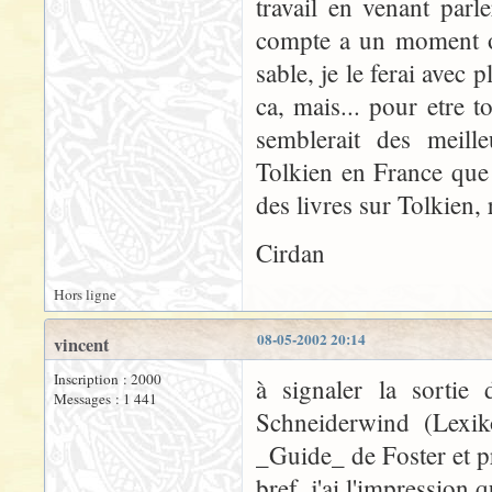
travail en venant parl
compte a un moment ou
sable, je le ferai avec p
ca, mais... pour etre t
semblerait des meil
Tolkien en France que
des livres sur Tolkien, 
Cirdan
Hors ligne
08-05-2002 20:14
vincent
Inscription : 2000
à signaler la sortie
Messages : 1 441
Schneiderwind (Lexik
_Guide_ de Foster et p
bref, j'ai l'impression q