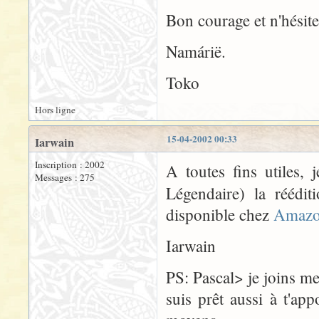
Bon courage et n'hésite
Namárië.
Toko
Hors ligne
15-04-2002 00:33
Iarwain
Inscription : 2002
A toutes fins utiles, 
Messages : 275
Légendaire) la réédi
disponible chez
Amazo
Iarwain
PS: Pascal> je joins m
suis prêt aussi à t'a