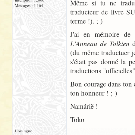
Inscription : 2000
Même si tu ne tradu
Messages : 1 164
traducteur de livre SU
terme !). ;-)
J'ai en mémoire de t
L'Anneau de Tolkien
d
(du même traductuer je
s'était pas donné la pe
traductions "officielles
Bon courage dans ton en
ton honneur ! ;-)
Namárië !
Toko
Hors ligne