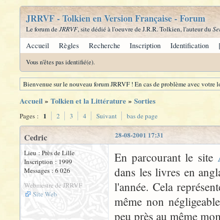
JRRVF - Tolkien en Version Française - Forum
Le forum de
JRRVF
, site dédié à l'oeuvre de J.R.R. Tolkien, l'auteur du
Se
Accueil
Règles
Recherche
Inscription
Identification
Vous n'êtes pas identifié(e).
Bienvenue sur le nouveau forum JRRVF ! En cas de problème avec votre lo
Accueil
»
Tolkien et la Littérature
»
Sorties
1
Pages :
2
3
4
Suivant
bas de page
28-08-2001 17:31
Cedric
Lieu : Près de Lille
En parcourant le site
Inscription : 1999
dans les livres en angl
Messages : 6 026
l'année. Cela représent
Webmestre de JRRVF
Site Web
même non négligeable. 
peu près au même mom