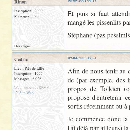
08-09-2001 00:18
Rinon
Inscription : 2000
Et puis si faut atten
Messages : 390
mangé les pissenlits par
Stéphane (pas pessimist
Hors ligne
09-04-2002 17:21
Cedric
Lieu : Près de Lille
Afin de nous tenir au c
Inscription : 1999
de (par exemple, des i
Messages : 6 026
propos de Tolkien (ou
Webmestre de JRRVF
Site Web
propose d'entretenir c
sortis récemment ou à p
Je commence donc la l
l'ai déjà par ailleurs) 