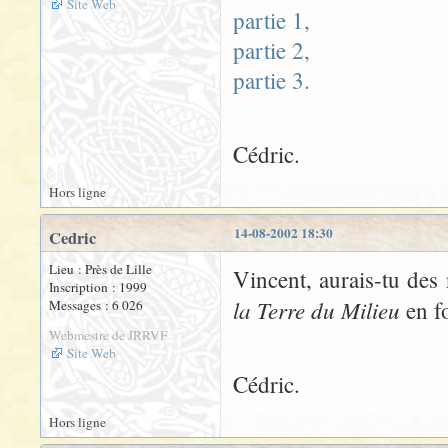
Site Web
partie 1,
partie 2,
partie 3.
Cédric.
Hors ligne
14-08-2002 18:30
Cedric
Lieu : Près de Lille
Vincent, aurais-tu des
Inscription : 1999
la Terre du Milieu
en f
Messages : 6 026
Webmestre de JRRVF
Site Web
Cédric.
Hors ligne