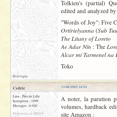
Tolkien's (partial) Q
edited and analyzed b
"Words of Joy": Five C
Ortírielyanna
Sub Tu
(
The Litany of Loreto
Ae Adar Nín
Lor
: The
Alcar mi Tarmenel na
Toko
Hors ligne
13-08-2002 16:54
Cedric
Lieu : Près de Lille
A noter, la parution 
Inscription : 1999
volumes, hardback edit
Messages : 6 026
site Amazon :
Webmestre de JRRVF