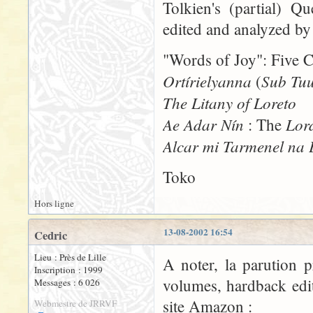
Tolkien's (partial) Q
edited and analyzed b
"Words of Joy": Five C
Ortírielyanna
Sub Tu
(
The Litany of Loreto
Ae Adar Nín
Lor
: The
Alcar mi Tarmenel na
Toko
Hors ligne
13-08-2002 16:54
Cedric
Lieu : Près de Lille
A noter, la parution 
Inscription : 1999
volumes, hardback edit
Messages : 6 026
site Amazon :
Webmestre de JRRVF