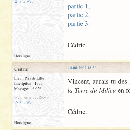
Site Web
partie 1,
partie 2,
partie 3.
Cédric.
Hors ligne
14-08-2002 18:30
Cedric
Lieu : Près de Lille
Vincent, aurais-tu des
Inscription : 1999
la Terre du Milieu
en f
Messages : 6 026
Webmestre de JRRVF
Site Web
Cédric.
Hors ligne