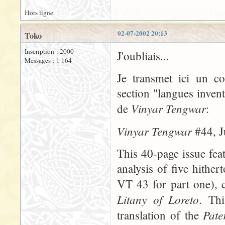
Hors ligne
02-07-2002 20:13
Toko
Inscription : 2000
J'oubliais...
Messages : 1 164
Je transmet ici un c
section "langues inven
Vinyar Tengwar
de
:
Vinyar Tengwar
#44, J
This 40-page issue fea
analysis of five hithe
VT 43 for part one), 
Litany of Loreto
. Thi
Pate
translation of the