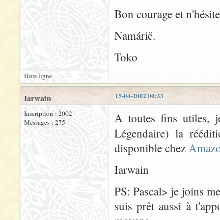
Bon courage et n'hésite
Namárië.
Toko
Hors ligne
15-04-2002 00:33
Iarwain
Inscription : 2002
A toutes fins utiles, 
Messages : 275
Légendaire) la réédi
disponible chez
Amazo
Iarwain
PS: Pascal> je joins m
suis prêt aussi à t'a