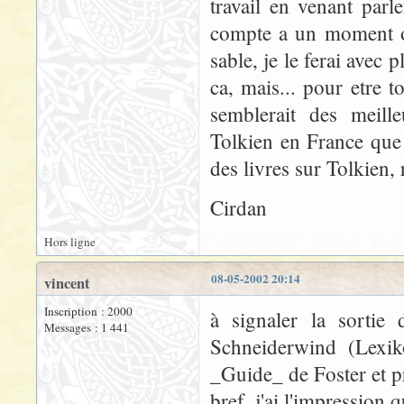
travail en venant parl
compte a un moment ou
sable, je le ferai avec p
ca, mais... pour etre t
semblerait des meil
Tolkien en France que
des livres sur Tolkien, 
Cirdan
Hors ligne
08-05-2002 20:14
vincent
Inscription : 2000
à signaler la sortie
Messages : 1 441
Schneiderwind (Lexik
_Guide_ de Foster et p
bref, j'ai l'impression q