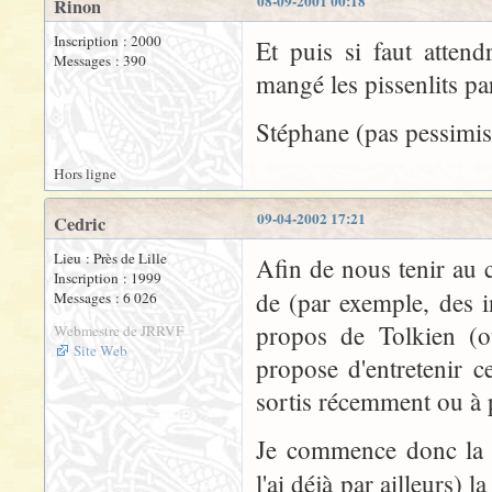
08-09-2001 00:18
Rinon
Inscription : 2000
Et puis si faut atten
Messages : 390
mangé les pissenlits par
Stéphane (pas pessimist
Hors ligne
09-04-2002 17:21
Cedric
Lieu : Près de Lille
Afin de nous tenir au c
Inscription : 1999
de (par exemple, des i
Messages : 6 026
propos de Tolkien (ou
Webmestre de JRRVF
Site Web
propose d'entretenir c
sortis récemment ou à p
Je commence donc la l
l'ai déjà par ailleurs) 