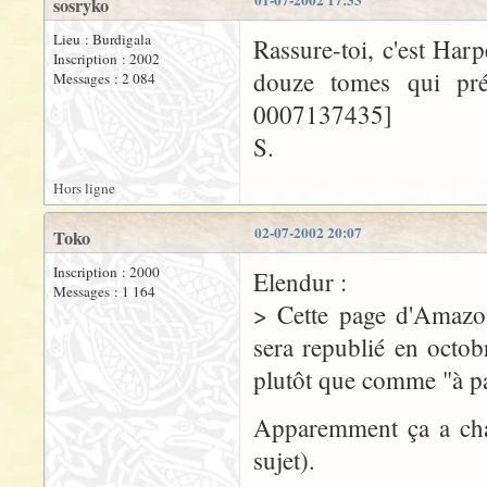
01-07-2002 17:33
sosryko
Lieu : Burdigala
Rassure-toi, c'est Har
Inscription : 2002
douze tomes qui pré
Messages : 2 084
0007137435]
S.
Hors ligne
02-07-2002 20:07
Toko
Inscription : 2000
Elendur :
Messages : 1 164
> Cette page d'Amazo
sera republié en octo
plutôt que comme "à pa
Apparemment ça a chan
sujet).