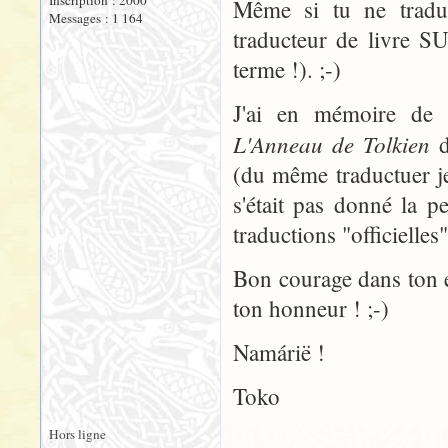
Inscription : 2000
Même si tu ne tradu
Messages : 1 164
traducteur de livre SU
terme !). ;-)
J'ai en mémoire de t
L'Anneau de Tolkien
d
(du même traductuer je
s'était pas donné la pe
traductions "officielles
Bon courage dans ton en
ton honneur ! ;-)
Namárië !
Toko
Hors ligne