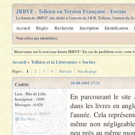
JRRVF - Tolkien en Version Française - Forum
Le forum de
JRRVF
, site dédié à l'oeuvre de J.R.R. Tolkien, l'auteur du
Se
Accueil
Règles
Recherche
Inscription
Identification
Vous n'êtes pas identifié(e).
Bienvenue sur le nouveau forum JRRVF ! En cas de problème avec votre lo
Accueil
»
Tolkien et la Littérature
»
Sorties
1
Pages :
2
3
4
Suivant
bas de page
28-08-2001 17:31
Cedric
Lieu : Près de Lille
En parcourant le site
Inscription : 1999
dans les livres en angl
Messages : 6 026
l'année. Cela représent
Webmestre de JRRVF
Site Web
même non négligeable. 
peu près au même mom