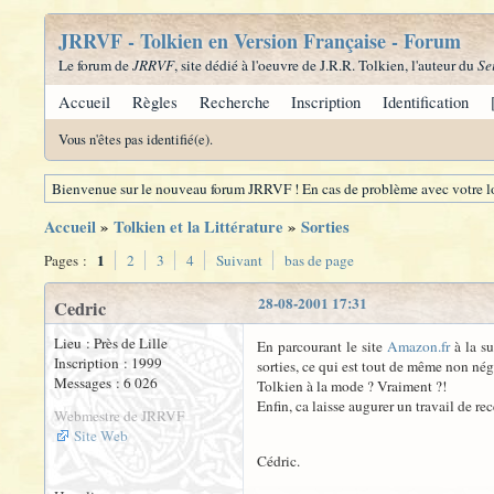
JRRVF - Tolkien en Version Française - Forum
Le forum de
JRRVF
, site dédié à l'oeuvre de J.R.R. Tolkien, l'auteur du
Se
Accueil
Règles
Recherche
Inscription
Identification
Vous n'êtes pas identifié(e).
Bienvenue sur le nouveau forum JRRVF ! En cas de problème avec votre lo
Accueil
»
Tolkien et la Littérature
»
Sorties
1
Pages :
2
3
4
Suivant
bas de page
28-08-2001 17:31
Cedric
Lieu : Près de Lille
En parcourant le site
Amazon.fr
à la su
Inscription : 1999
sorties, ce qui est tout de même non négl
Messages : 6 026
Tolkien à la mode ? Vraiment ?!
Enfin, ca laisse augurer un travail de re
Webmestre de JRRVF
Site Web
Cédric.