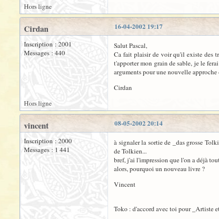
Hors ligne
16-04-2002 19:17
Cirdan
Inscription : 2001
Salut Pascal,
Messages : 440
Ca fait plaisir de voir qu'il existe de
t'apporter mon grain de sable, je le fera
arguments pour une nouvelle approche de
Cirdan
Hors ligne
08-05-2002 20:14
vincent
Inscription : 2000
à signaler la sortie de _das grosse To
Messages : 1 441
de Tolkien...
bref, j'ai l'impression que l'on a déjà tout
alors, pourquoi un nouveau livre ?
Vincent
Toko : d'accord avec toi pour _Artiste e