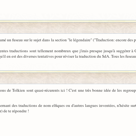
mé un fuseau sur le sujet dans la section "le légendaire" ("Traduction: encore des p
érentes traductions sont tellement nombreux que j'irais presque jusqu'à suggérer à 
e qu'il en est des diverses tentatives pour réviser la traduction du SdA. Tous les fu
ions de Tolkien sont quasi-récurents ici ! C'est une très bonne idée de les regrou
cernant des traductions de nom elfiques ou d'autres langues inventées, n'hésite su
r) de te répondre !