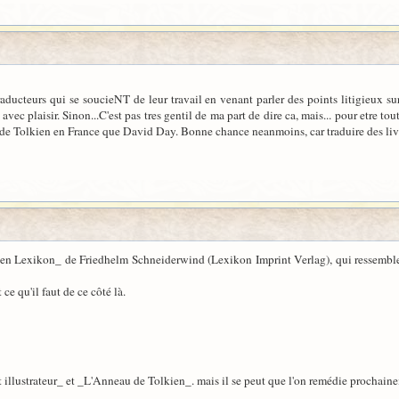
s traducteurs qui se soucieNT de leur travail en venant parler des points litigieux
i avec plaisir. Sinon...C'est pas tres gentil de ma part de dire ca, mais... pour etre t
 Tolkien en France que David Day. Bonne chance neanmoins, car traduire des livres 
lkien Lexikon_ de Friedhelm Schneiderwind (Lexikon Imprint Verlag), qui ressemb
 ce qu'il faut de ce côté là.
t illustrateur_ et _L'Anneau de Tolkien_. mais il se peut que l'on remédie prochain