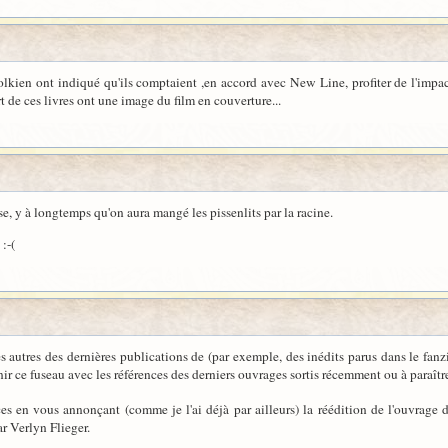
olkien ont indiqué qu'ils comptaient ,en accord avec New Line, profiter de l'impact
t de ces livres ont une image du film en couverture...
aise, y à longtemps qu'on aura mangé les pissenlits par la racine.
:-(
es autres des dernières publications de (par exemple, des inédits parus dans le fan
nir ce fuseau avec les références des derniers ouvrages sortis récemment ou à paraîtr
es en vous annonçant (comme je l'ai déjà par ailleurs) la réédition de l'ouvrage 
r Verlyn Flieger.