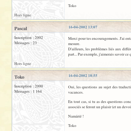
Toko
Hors ligne
16-04-2002 13:07
Pascal
Inscription : 2002
Merci pour tes encouragements. J'ai enta
Messages : 23
mesure.
D'ailleurs, les problèmes liés aux diff
part... Par exemple, j'aimerais savoir c
Hors ligne
16-04-2002 18:55
Toko
Inscription : 2000
Oui, les questions au sujet des traduct
Messages : 1 164
vacances.
En tout cas, si tu as des questions con
associés se feront un plaisir (et un devoi
Namárië !
Toko