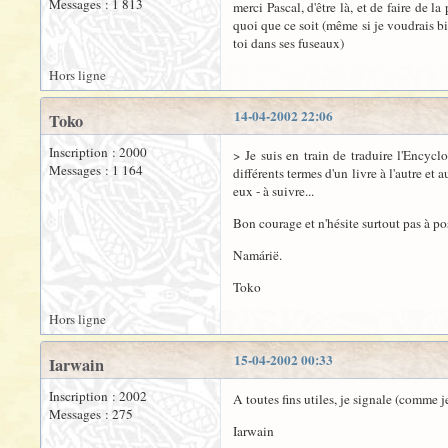
Messages : 1 813
merci Pascal, d'être là, et de faire de l
quoi que ce soit (même si je voudrais bi
toi dans ses fuseaux)
Hors ligne
14-04-2002 22:06
Toko
Inscription : 2000
> Je suis en train de traduire l'Encycl
Messages : 1 164
différents termes d'un livre à l'autre et
eux - à suivre...
Bon courage et n'hésite surtout pas à pos
Namárië.
Toko
Hors ligne
15-04-2002 00:33
Iarwain
Inscription : 2002
A toutes fins utiles, je signale (comme j
Messages : 275
Iarwain