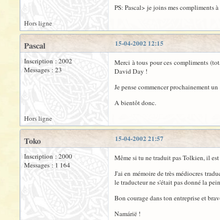
PS: Pascal> je joins mes compliments à 
Hors ligne
15-04-2002 12:15
Pascal
Inscription : 2002
Merci à tous pour ces compliments (tota
Messages : 23
David Day !
Je pense commencer prochainement un "f
A bientôt donc.
Hors ligne
15-04-2002 21:57
Toko
Inscription : 2000
Même si tu ne traduit pas Tolkien, il es
Messages : 1 164
J'ai en mémoire de très médiocres trad
le traducteur ne s'était pas donné la pei
Bon courage dans ton entreprise et bravo
Namárië !