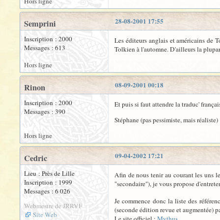
Hors ligne
28-08-2001 17:55
Semprini
Inscription : 2000
Les éditeurs anglais et américains de T
Messages : 613
Tolkien à l'automne. D'ailleurs la plupar
Hors ligne
08-09-2001 00:18
Rinon
Inscription : 2000
Et puis si faut attendre la traduc' franç
Messages : 390
Stéphane (pas pessimiste, mais réaliste) 
Hors ligne
09-04-2002 17:21
Cedric
Lieu : Près de Lille
Afin de nous tenir au courant les uns l
Inscription : 1999
"secondaire"), je vous propose d'entrete
Messages : 6 026
Je commence donc la liste des référenc
Webmestre de JRRVF
(seconde édition revue et augmentée) pa
Site Web
Le site officiel :
Mythus
.