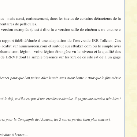
es –mais aussi, curieusement, dans les textes de certains détracteurs de la
entaires de pellicules.
 version estropiée (c’est à dire la « version salle de cinéma » ou encore «
 du rapport fidélité/durée d’une adaptation de l’œuvre de JRR Tolkien. Ces
 acabit sur numenoreen.com et surtout sur elbakin.com où le simple avis
phante sont légion –voire légion étrangère vu le niveau et la qualité des
s de JRRVF dont la simple présence sur les fora de ce site est déjà un gage
0 heures pour que l'on puisse aller le voir sans avoir honte ? Pour que le film mérite
 le défi, et s'il n'est pas d'une excellence absolue, il gagne une mention très bien !
ures pour la Compagnie de l'Anneau, les 2 autres parties étant plus courtes).
ait dure 8 heures....