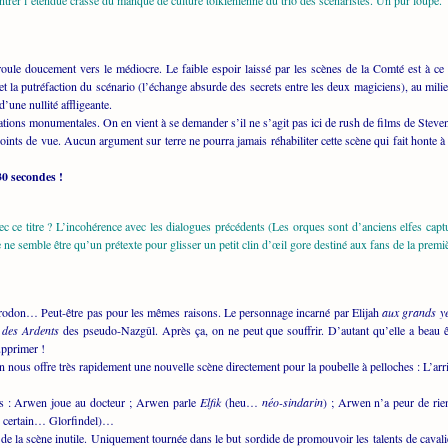
trer l’étendue crasse du manque de culture tolkienienne du trio des scénaristes. Un pur loupé.
écroule doucement vers le médiocre. Le faible espoir laissé par les scènes de la Comté est à
t la putréfaction du scénario (l’échange absurde des secrets entre les deux magiciens), au mil
une nullité affligeante.
ations monumentales. On en vient à se demander s’il ne s’agit pas ici de rush de films de St
points de vue. Aucun argument sur terre ne pourra jamais réhabiliter cette scène qui fait honte 
30 secondes !
c ce titre ? L’incohérence avec les dialogues précédents (Les orques sont d’anciens elfes cap
 ne semble être qu’un prétexte pour glisser un petit clin d’œil gore destiné aux fans de la pre
rodon… Peut-être pas pour les mêmes raisons. Le personnage incarné par Elijah
aux grands ye
 des Ardents
des pseudo-Nazgûl. Après ça, on ne peut que souffrir. D’autant qu’elle a beau ê
upprimer !
 nous offre très rapidement une nouvelle scène directement pour la poubelle à pelloches : L’ar
tes : Arwen joue au docteur ; Arwen parle
Elfik
(heu…
néo-sindarin
) ; Arwen n’a peur de rie
un certain… Glorfindel)…
e la scène inutile. Uniquement tournée dans le but sordide de promouvoir les talents de cavali