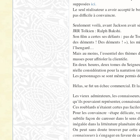
supposées
ici.
Le seul réalisateur a avoir accepté le b
pas difficile à convaincre.
Seulement voilà, avant Jackson avait s
JRR Tolkien : Ralph Bakshi.
Son film a certes ses défauts : pas de 
des déments ! Des déments ! »), les m
l’Isengard…
Mais au moins, l’essentiel des thèmes du
masses pour affrioler la clientèle.
En deux heures, deux tomes du Seigneur
réelle considération pour la narration (
Les personnages se sont même permis de 
Hélas, se fut un échec commercial. Et la
Les vieux admirateurs, les connaisseur
qu’ils pouvaient représenter, connaissaien
Ces roublards n’étaient certes pas facile
Pour les convaincre –étape délicate, vo
subtile façon de caresser dans le sens
inégalée dans la littérature planétaire 
On peut sans doute trouver par cette
connaisseurs
à s’engager en faveur de ce