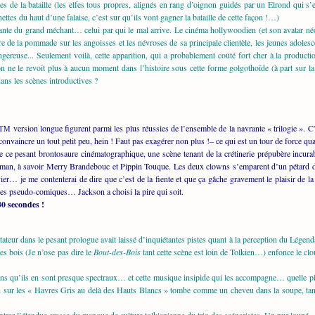
nes de la bataille (les elfes tous propres, alignés en rang d’oignon guidés par un Elrond qui 
ettes du haut d’une falaise, c’est sur qu’ils vont gagner la bataille de cette façon !…)
ante du grand méchant… celui par qui le mal arrive. Le cinéma hollywoodien (et son avatar né
e de la pommade sur les angoisses et les névroses de sa principale clientèle, les jeunes adole
gereuse... Seulement voilà, cette apparition, qui a probablement coûté fort cher à la productio
n ne le revoit plus à aucun moment dans l’histoire sous cette forme golgothoïde (à part sur la
dans les scènes introductives ?
version longue figurent parmi les plus réussies de l’ensemble de la navrante « trilogie ». C’
TM
nvaincre un tout petit peu, hein ! Faut pas exagérer non plus !– ce qui est un tour de force qua
ce pesant brontosaure cinématographique, une scène tenant de la crétinerie prépubère incurable
an, à savoir Merry Brandebouc et Pippin Touque. Les deux clowns s’emparent d’un pétard de fe
er… je me contenterai de dire que c’est de la fiente et que ça gâche gravement le plaisir de la f
es pseudo-comiques… Jackson a choisi la pire qui soit.
30 secondes !
teur dans le pesant prologue avait laissé d’inquiétantes pistes quant à la perception du Légend
es bois (Je n’ose pas dire le
Bout-des-Bois
tant cette scène est loin de Tolkien…) enfonce le clou
ntains qu’ils en sont presque spectraux… et cette musique insipide qui les accompagne… quelle pl
n sur les « Havres Gris au delà des Hauts Blancs » tombe comme un cheveu dans la soupe, tant 