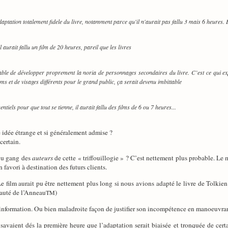
aptation totalement fidele du livre, notamment parce qu'il n'aurait pas fallu 3 mais 6 heures. 
 aurait fallu un film de 20 heures, pareil que les livres
able de développer proprement la noria de personnages secondaires du livre. C’est ce qui ex
 et de visages différents pour le grand public, ça serait devenu imbittable
entiels pour que tout se tienne, il aurait fallu des films de 6 ou 7 heures...
 idée étrange et si généralement admise ?
certain.
Du gang des
auteurs
de cette « triffouillogie » ? C’est nettement plus probable. Le
avori à destination des futurs clients.
e film aurait pu être nettement plus long si nous avions adapté le livre de Tolkien à
auté de l’Anneau
)
TM
information. Ou bien maladroite façon de justifier son incompétence en manoeuvra
 savaient dés la première heure que l’adaptation serait biaisée et tronquée de cert