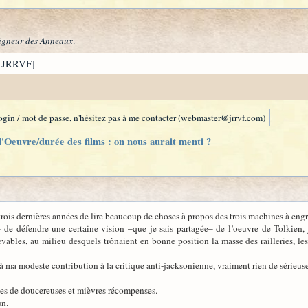
igneur des Anneaux
.
[JRRVF]
gin / mot de passe, n'hésitez pas à me contacter (webmaster@jrrvf.com)
'Oeuvre/durée des films : on nous aurait menti ?
 trois dernières années de lire beaucoup de choses à propos des trois machines à eng
e– de défendre une certaine vision –que je sais partagée– de l’oeuvre de Tolkien
bles, au milieu desquels trônaient en bonne position la masse des railleries, les 
à ma modeste contribution à la critique anti-jacksonienne, vraiment rien de sérieus
rtes de doucereuses et mièvres récompenses.
un.