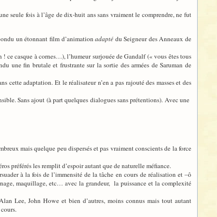
une seule fois à l’âge de dix-huit ans sans vraiment le comprendre, ne fut
t pondu un étonnant film d’animation
adapté
du Seigneur des Anneaux de
ah ! ce casque à cornes…), l’humeur surjouée de Gandalf (« vous êtes tous
u une fin brutale et frustrante sur la sortie des armées de Saruman de
s cette adaptation. Et le réalisateur n’en a pas rajouté des masses et des
ible. Sans ajout (à part quelques dialogues sans prétentions). Avec une
nombreux mais quelque peu dispersés et pas vraiment conscients de la force
héros préférés les remplit d’espoir autant que de naturelle méfiance.
suader à la fois de l’immensité de la tâche en cours de réalisation et –ô
urnage, maquillage, etc… avec la grandeur, la puissance et la complexité
 Alan Lee, John Howe et bien d’autres, moins connus mais tout autant
 cours.