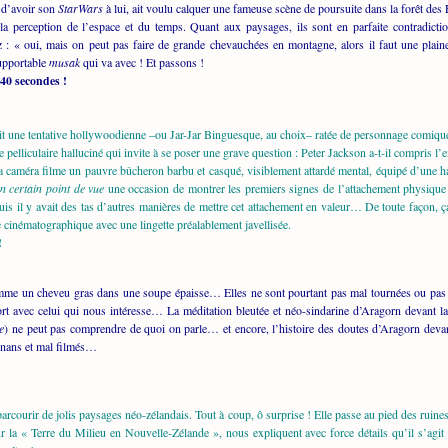
e d’avoir son
StarWars
à lui, ait voulu calquer une fameuse scène de poursuite dans la forêt de
a perception de l’espace et du temps. Quant aux paysages, ils sont en parfaite contradic
z : « oui, mais on peut pas faire de grande chevauchées en montagne, alors il faut une plain
supportable
musak
qui va avec ! Et passons !
 40 secondes !
tait une tentative hollywoodienne –ou Jar-Jar Binguesque, au choix– ratée de personnage comiqu
 pelliculaire halluciné qui invite à se poser une grave question : Peter Jackson a-t-il compris 
 la caméra filme un pauvre bûcheron barbu et casqué, visiblement attardé mental, équipé d’une 
n certain point de vue
une occasion de montrer les premiers signes de l’attachement physique
s il y avait des tas d’autres manières de mettre cet attachement en valeur… De toute façon, ça
e cinématographique avec une lingette préalablement javellisée.
!
mme un cheveu gras dans une soupe épaisse… Elles ne sont pourtant pas mal tournées ou pas m
rt avec celui qui nous intéresse… La méditation bleutée et néo-sindarine d’Aragorn devant
re
) ne peut pas comprendre de quoi on parle… et encore, l’histoire des doutes d’Aragorn devant
gnans et mal filmés…
rcourir de jolis paysages néo-zélandais. Tout à coup, ô surprise ! Elle passe au pied des rui
la « Terre du Milieu en Nouvelle-Zélande », nous expliquent avec force détails qu’il s’agit 