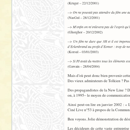
(Kruger – 22/12/2001)
-->
On ne pouvait pas attendre du film une ad
(NasGul – 28/12/2001)
-->
M'enfin on m'enlevera pas de l'esprit qu'il
(Ghorghor – 20/12/2002)
-->
Un film ne dure que 3H et il est impens
d’Erkenbrand au profit d’Eomer : trop de noms
(Korsul – 03/01/2003)
-->
Si PJ avait du mettre tous les éléments ess
(Gawain – 28/04/2004)
Mais d’où peut donc bien provenir cette
Des vieux admirateurs de Tolkien ? Pas 
Des propagandistes de la New Line ? 
on, à 1995– le moyen de communication f
Ainsi peut-on lire en janvier 2002 : « L
Ciné Live n°53 à propos de la Commun
Ben voyons. Jolie démonstration de dés
Les décideurs de cette vaste entreprise