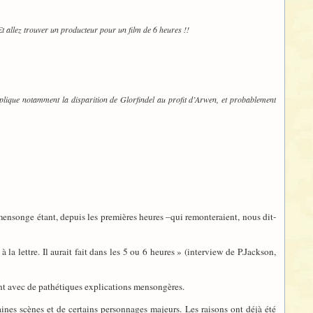
Et allez trouver un producteur pour un film de 6 heures !!
plique notamment la disparition de Glorfindel au profit d’Arwen, et probablement
 mensonge étant, depuis les premières heures –qui remonteraient, nous dit-
 la lettre. Il aurait fait dans les 5 ou 6 heures » (interview de P.Jackson,
nt avec de pathétiques explications mensongères.
aines scènes et de certains personnages majeurs. Les raisons ont déjà été