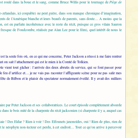
s’est roulé dans la boue et le sang, comme Bruce Willis pour le tournage de
Piège de
o-zélandais, ici coupable) ne peut guère, dans son manque chronique d’imagination,
scents de l’Amérique blanche et leurs beaufs de parents, sans doute… A moins que la
n, est en parfaite incohérence avec le reste du récit, puisque ce gros vilain Sauron
 fresque de Fondcombe, réalisée par Alan Lee pour le film), quel intérêt de nous le
est la seule fois où, en ce qui me concerne, Peter Jackson a réussi à me faire rentrer
nt on sait l’attachement qui est le mien à la Comté de Tolkien.
 vient tout gâcher : l’arrivée des deux abrutis de service, qui se font passer pour
u d’artifice et… je ne vais pas raconter l’affligeante scène pour ne pas salir mes
ête de Bilbon et le plaisir du spectateur normalement éveillé. Il y avait des milliers
aire par Peter Jackson et ses collaboratrices. Le court épisode complètement absurde
 dans le bois mité de la charpente du récit jacksonien (si charpente il y a, auquel cas
aie ! Des Eldar ? Rien à voir ! Des Elfounets jaxonoïdes, oui ! Rien de plus, rien de
le néophyte non-lecteur est perdu, à cet endroit… Tout ce qu’on arrive à percevoir