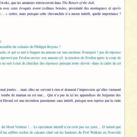
s Ewoks, que les amateurs retrouveront dans
The Return of the Jedi
.
tion avec ceux évoqués
avant
(collines boisées, proximité des montagnes) et
après
e… » certes, mais puisque cette chevauchée n’a aucun intérêt, quelle importance ?
e.
l’ensemble du scénario de Philippa Boyens ?
hache, et qui se met à frapper un anneau sur une enclume. Pourquoi ? pas de réponse
 éprouvé par Frodon envers son anneau (cf. la réaction de Frodon après le coup de
 ne sert à rien de chercher des réponses puisque notre devoir –dans le cadre de cet
al jouées… mais elles ne servent à rien et donnent l’impression qu’elles viennent
 la tombe de maman en est une… Qui n’a pas lu ici les appendices du Seigneur des
 Elrond est une invention jaxonienne sans intérêt, puisque non reprise par la suite
nes du Mont Venteux !… Le spectateur attentif n’en croit pas ses yeux… D’autant que
d’un célèbre rocher de calcaire situé sur les hauteurs de Port Waikato en Nouvelle