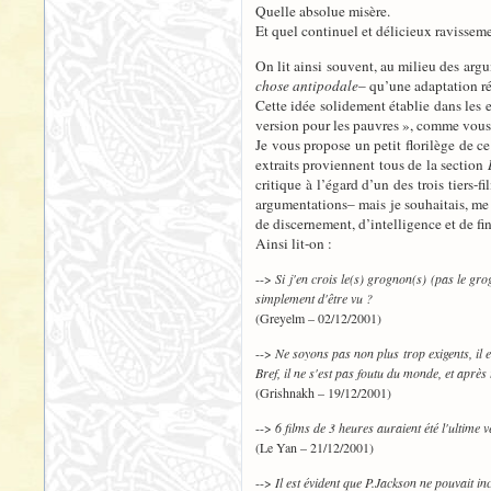
Quelle absolue misère.
Et quel continuel et délicieux ravissem
On lit ainsi souvent, au milieu des argu
chose antipodale
– qu’une adaptation ré
Cette idée solidement établie dans les e
version pour les pauvres », comme vous 
Je vous propose un petit florilège de ce
extraits proviennent tous de la section
critique à l’égard d’un des trois tiers
argumentations– mais je souhaitais, me l
de discernement, d’intelligence et de fin
Ainsi lit-on :
-->
Si j'en crois le(s) grognon(s) (pas le gro
simplement d'être vu ?
(Greyelm – 02/12/2001)
-->
Ne soyons pas non plus trop exigents, il e
Bref, il ne s'est pas foutu du monde, et après
(Grishnakh – 19/12/2001)
-->
6 films de 3 heures auraient été l'ultime
(Le Yan – 21/12/2001)
-->
Il est évident que P.Jackson ne pouvait inc