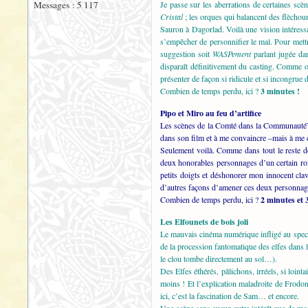
Messages : 5 117
Je passe sur les aberrations de certaines scè
Cristal
; les orques qui balancent des flèchoun
Sauron à Dagorlad. Voilà une vision intéress
s’empêcher de personnifier le mal. Pour mettr
suggestion soit
WASPement
parlant jugée dan
disparaît définitivement du casting. Comme o
présenter de façon si ridicule et si incongrue 
Combien de temps perdu, ici ?
3 minutes !
Pipo et Miro au feu d’artifice
Les scènes de la Comté dans la Communauté
dans son film et à me convaincre –mais à me co
Seulement voilà. Comme dans tout le reste de 
deux honorables personnages d’un certain rom
petits doigts et déshonorer mon innocent clavi
d’autres façons d’amener ces deux personnag
Combien de temps perdu, ici ?
2 minutes et 
Les Elfounets de bois joli
Le mauvais cinéma numérique infligé au specta
de la procession fantomatique des elfes dans l
le clou tombe directement au sol…).
Des Elfes éthérés, pâlichons, irréels, si loi
moins ! Et l’explication maladroite de Frodo
ici, c’est la fascination de Sam… et encore.