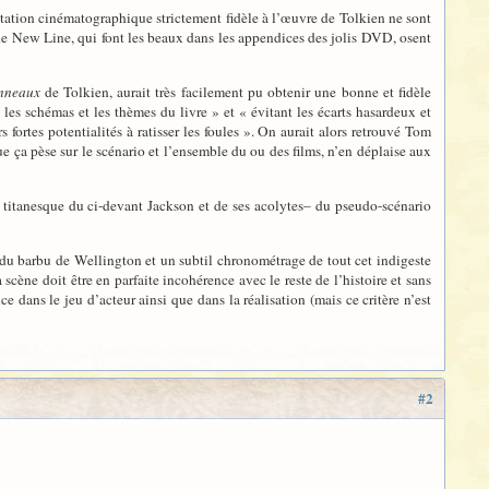
tation cinématographique strictement fidèle à l’œuvre de Tolkien ne sont
de New Line, qui font les beaux dans les appendices des jolis DVD, osent
Anneaux
de Tolkien, aurait très facilement pu obtenir une bonne et fidèle
 les schémas et les thèmes du livre » et « évitant les écarts hasardeux et
ortes potentialités à ratisser les foules ». On aurait alors retrouvé Tom
ue ça pèse sur le scénario et l’ensemble du ou des films, n’en déplaise aux
il titanesque du ci-devant Jackson et de ses acolytes– du pseudo-scénario
s du barbu de Wellington et un subtil chronométrage de tout cet indigeste
scène doit être en parfaite incohérence avec le reste de l’histoire et sans
 dans le jeu d’acteur ainsi que dans la réalisation (mais ce critère n’est
#2