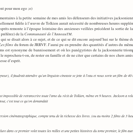
ent pour mon ego ;o)
mentaires à la petite semaine de mes amis les défenseurs des initiatives jacksonienn
ellement fidèle à l’œuvre de Tolkien aurait nécessité de nombreuses heures supplém
sprits remonte à l’époque lointaine des anxieuses veillées précédent la sortie de la
préférez) de la
Communauté de l’Anneau
.
TM
 qui se disait alors à ce sujet, et de ce qui se dit encore aujourd’hui sur le thème
Les films
du forum de JRRVF. J’aurai pu en prendre des quantités d’autres du même
-films est synonyme de bannissement et où les panégyristes de la jacksonnerie triom
e reprochera-t-on, de rester en famille et de ne citer que certains de nos chers ami
esse d’esprit.
gneur), il faudrait attendre qu'un linguiste-cineaste se jette à l'eau et nous sorte un film de 4
st impossible de retranscrire toute l'ame du récit de Tolkien, même en 9 heures. Jackson a relevé
 tout, c'est tout ce qu'on demandait
 version cinématographique, compte tenu de la richesse des livres. (ou au moins 2 films de 3 he
lure dans ce premier volet toutes les milles et une petites histoires du tome premier, le film aur