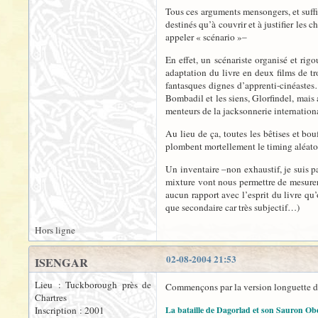
Tous ces arguments mensongers, et suffi
destinés qu’à couvrir et à justifier les 
appeler « scénario »–
En effet, un scénariste organisé et rig
adaptation du livre en deux films de tro
fantasques dignes d’apprenti-cinéastes…
Bombadil et les siens, Glorfindel, mais 
menteurs de la jacksonnerie internation
Au lieu de ça, toutes les bêtises et bo
plombent mortellement le timing aléatoi
Un inventaire –non exhaustif, je suis p
mixture vont nous permettre de mesurer l
aucun rapport avec l’esprit du livre qu’
que secondaire car très subjectif…)
Hors ligne
02-08-2004 21:53
ISENGAR
Lieu : Tuckborough près de
Commençons par la version longuette 
Chartres
Inscription : 2001
La bataille de Dagorlad et son Sauron Ob