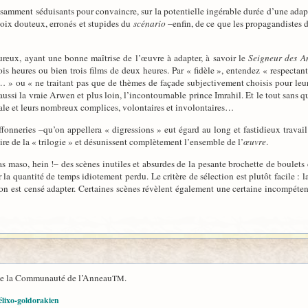
samment séduisants pour convaincre, sur la potentielle ingérable durée d’une adap
choix douteux, erronés et stupides du
scénario
–enfin, de ce que les propagandistes 
oureux, ayant une bonne maîtrise de l’œuvre à adapter, à savoir le
Seigneur des 
is heures ou bien trois films de deux heures. Par « fidèle », entendez « respectant
 » ou « ne traitant pas que de thèmes de façade subjectivement choisis pour leurs f
aussi la vraie Arwen et plus loin, l’incontournable prince Imrahil. Et le tout sans q
ale et leurs nombreux complices, volontaires et involontaires…
uffonneries –qu’on appellera « digressions » eut égard au long et fastidieux trava
re de la « trilogie » et désunissent complètement l’ensemble de l’
œuvre
.
as maso, hein !– des scènes inutiles et absurdes de la pesante brochette de boulet
a quantité de temps idiotement perdu. Le critère de sélection est plutôt facile : la 
on est censé adapter. Certaines scènes révèlent également une certaine incompétence
de la Communauté de l’Anneau
.
TM
élixo-goldorakien