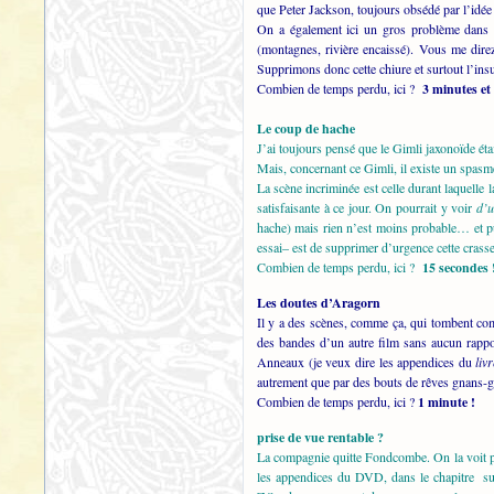
que Peter Jackson, toujours obsédé par l’idé
On a également ici un gros problème dans l
(montagnes, rivière encaissé). Vous me dire
Supprimons donc cette chiure et surtout l’in
Combien de temps perdu, ici ?
3 minutes et
Le coup de hache
J’ai toujours pensé que le Gimli jaxonoïde é
Mais, concernant ce Gimli, il existe un spasme
La scène incriminée est celle durant laquelle
satisfaisante à ce jour. On pourrait y voir
d’u
hache) mais rien n’est moins probable… et pui
essai– est de supprimer d’urgence cette crass
Combien de temps perdu, ici ?
15 secondes 
Les doutes d’Aragorn
Il y a des scènes, comme ça, qui tombent co
des bandes d’un autre film sans aucun rappo
Anneaux (je veux dire les appendices du
liv
autrement que par des bouts de rêves gnans-
Combien de temps perdu, ici ?
1 minute !
prise de vue rentable ?
La compagnie quitte Fondcombe. On la voit pa
les appendices du DVD, dans le chapitre sur 