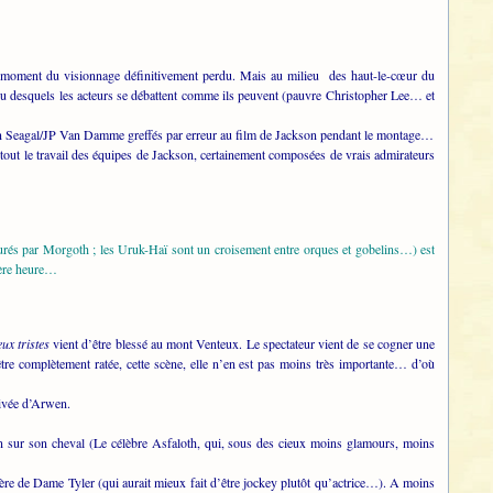
 ce moment du visionnage définitivement perdu. Mais au milieu des haut-le-cœur du
ieu desquels les acteurs se débattent comme ils peuvent (pauvre Christopher Lee… et
even Seagal/JP Van Damme greffés par erreur au film de Jackson pendant le montage…
à tout le travail des équipes de Jackson, certainement composées de vrais admirateurs
turés par Morgoth ; les Uruk-Haï sont un croisement entre orques et gobelins…) est
mière heure…
ux tristes
vient d’être blessé au mont Venteux. Le spectateur vient de se cogner une
tre complètement ratée, cette scène, elle n’en est pas moins très importante… d’où
rivée d’Arwen.
n sur son cheval (Le célèbre Asfaloth, qui, sous des cieux moins glamours, moins
ère de Dame Tyler (qui aurait mieux fait d’être jockey plutôt qu’actrice…). A moins