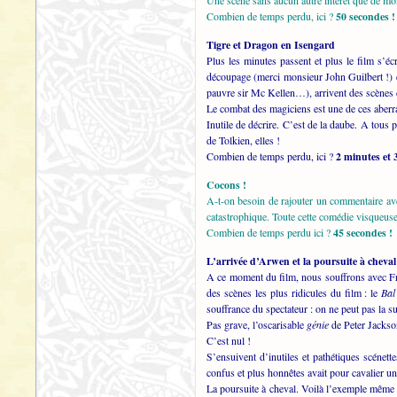
Une scène sans aucun autre intérêt que de mon
Combien de temps perdu, ici ?
50 secondes !
Tigre et Dragon en Isengard
Plus les minutes passent et plus le film s’
découpage (merci monsieur John Guilbert !) e
pauvre sir Mc Kellen…), arrivent des scènes d’
Le combat des magiciens est une de ces aberr
Inutile de décrire. C’est de la daube. A tous 
de Tolkien, elles !
Combien de temps perdu, ici ?
2 minutes et 
Cocons !
A-t-on besoin de rajouter un commentaire ave
catastrophique. Toute cette comédie visqueuse
Combien de temps perdu ici ?
45 secondes !
L’arrivée d’Arwen et la poursuite à cheval
A ce moment du film, nous souffrons avec F
des scènes les plus ridicules du film : le
Bal
souffrance du spectateur : on ne peut pas la s
Pas grave, l’oscarisable
génie
de Peter Jackson
C’est nul !
S’ensuivent d’inutiles et pathétiques scénet
confus et plus honnêtes avait pour cavalier 
La poursuite à cheval. Voilà l’exemple même d