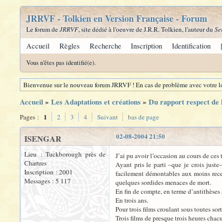
JRRVF - Tolkien en Version Française - Forum
Le forum de
JRRVF
, site dédié à l'oeuvre de J.R.R. Tolkien, l'auteur du
Se
Accueil
Règles
Recherche
Inscription
Identification
Vous n'êtes pas identifié(e).
Bienvenue sur le nouveau forum JRRVF ! En cas de problème avec votre lo
Accueil
»
Les Adaptations et créations
»
Du rapport respect de l
1
Pages :
2
3
4
Suivant
bas de page
02-08-2004 21:50
ISENGAR
Lieu : Tuckborough près de
J’ai pu avoir l’occasion au cours de ces
Chartres
Ayant pris le parti –que je crois just
Inscription : 2001
facilement démontables aux moins receva
Messages : 5 117
quelques sordides menaces de mort.
En fin de compte, en terme d’antithèses 
En trois ans.
Pour trois films croulant sous toutes so
Trois films de presque trois heures chac