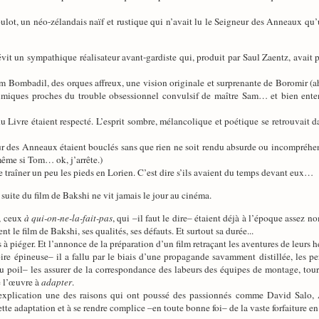
oulot, un néo-zélandais naïf et rustique qui n’avait lu le Seigneur des Anneaux qu’
évit un sympathique réalisateur avant-gardiste qui, produit par Saul Zaentz, avai
Tom Bombadil, des orques affreux, une vision originale et surprenante de Boromir (
imiques proches du trouble obsessionnel convulsif de maître Sam… et bien entend
 Livre étaient respecté. L’esprit sombre, mélancolique et poétique se retrouvait dan
 des Anneaux étaient bouclés sans que rien ne soit rendu absurde ou incompréhens
même si Tom… ok, j’arrête.)
traîner un peu les pieds en Lorien. C’est dire s’ils avaient du temps devant eux…
 suite du film de Bakshi ne vit jamais le jour au cinéma.
s, ceux
à qui-on-ne-la-fait-pas
, qui –il faut le dire– étaient déjà à l’époque assez 
t le film de Bakshi, ses qualités, ses défauts. Et surtout sa durée...
s à piéger. Et l’annonce de la préparation d’un film retraçant les aventures de leurs 
ire épineuse– il a fallu par le biais d’une propagande savamment distillée, les per
 du poil– les assurer de la correspondance des labeurs des équipes de montage, to
de l’œuvre à
adapter
.
 explication une des raisons qui ont poussé des passionnés comme David Salo,
tte adaptation et à se rendre complice –en toute bonne foi– de la vaste forfaiture en