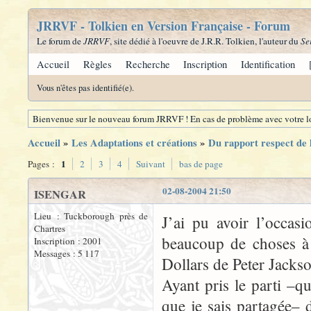
JRRVF - Tolkien en Version Française - Forum
Le forum de
JRRVF
, site dédié à l'oeuvre de J.R.R. Tolkien, l'auteur du
Se
Accueil
Règles
Recherche
Inscription
Identification
Vous n'êtes pas identifié(e).
Bienvenue sur le nouveau forum JRRVF ! En cas de problème avec votre lo
Accueil
»
Les Adaptations et créations
»
Du rapport respect de l
1
Pages :
2
3
4
Suivant
bas de page
02-08-2004 21:50
ISENGAR
Lieu : Tuckborough près de
J’ai pu avoir l’occas
Chartres
beaucoup de choses à 
Inscription : 2001
Messages : 5 117
Dollars de Peter Jacks
Ayant pris le parti –q
que je sais partagée–