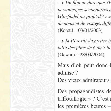
-->
Un film ne dure que 3H
personnages secondaires d
Glorfindel au profit d’Ar
de noms et de visages diff
(Korsul – 03/01/2003)
-->
Si PJ avait du mettre t
fallu des films de 6 ou 7 he
(Gawain – 28/04/2004)
Mais d’où peut donc b
admise ?
Des vieux admirateurs 
Des propagandistes 
triffouillogie » ? C’es
les premières heures 