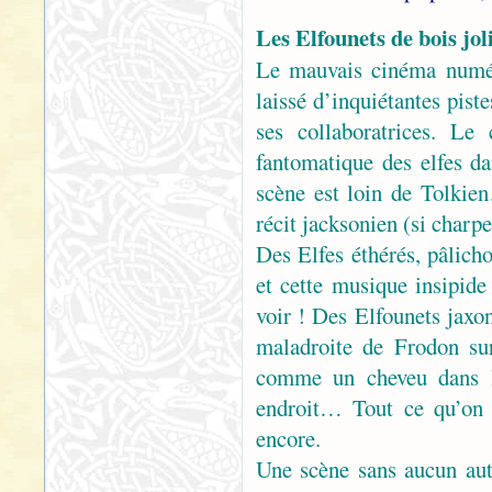
Les Elfounets de bois jol
Le mauvais cinéma numéri
laissé d’inquiétantes pist
ses collaboratrices. Le
fantomatique des elfes da
scène est loin de Tolkie
récit jacksonien (si charp
Des Elfes éthérés, pâlicho
et cette musique insipid
voir ! Des Elfounets jaxon
maladroite de Frodon su
comme un cheveu dans la
endroit… Tout ce qu’on a
encore.
Une scène sans aucun aut