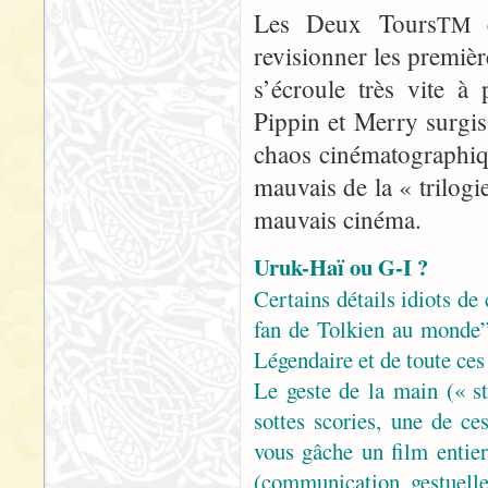
Les Deux Tours
e
TM
revisionner les premiè
s’écroule très vite à
Pippin et Merry surgis
chaos cinématographiqu
mauvais de la « trilogie
mauvais cinéma.
Uruk-Haï ou G-I ?
Certains détails idiots de
fan de Tolkien au monde” 
Légendaire et de toute ces
Le geste de la main (« st
sottes scories, une de c
vous gâche un film entie
(communication gestuelle