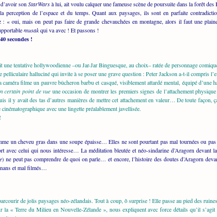
e d’avoir son
StarWars
à lui, ait voulu calquer une fameuse scène de poursuite dans la forêt de
a perception de l’espace et du temps. Quant aux paysages, ils sont en parfaite contradic
z : « oui, mais on peut pas faire de grande chevauchées en montagne, alors il faut une plain
supportable
musak
qui va avec ! Et passons !
 40 secondes !
tait une tentative hollywoodienne –ou Jar-Jar Binguesque, au choix– ratée de personnage comiqu
 pelliculaire halluciné qui invite à se poser une grave question : Peter Jackson a-t-il compris 
 la caméra filme un pauvre bûcheron barbu et casqué, visiblement attardé mental, équipé d’une 
n certain point de vue
une occasion de montrer les premiers signes de l’attachement physique
s il y avait des tas d’autres manières de mettre cet attachement en valeur… De toute façon, ça
e cinématographique avec une lingette préalablement javellisée.
!
mme un cheveu gras dans une soupe épaisse… Elles ne sont pourtant pas mal tournées ou pas m
rt avec celui qui nous intéresse… La méditation bleutée et néo-sindarine d’Aragorn devant
re
) ne peut pas comprendre de quoi on parle… et encore, l’histoire des doutes d’Aragorn devant
gnans et mal filmés…
rcourir de jolis paysages néo-zélandais. Tout à coup, ô surprise ! Elle passe au pied des rui
la « Terre du Milieu en Nouvelle-Zélande », nous expliquent avec force détails qu’il s’agit 