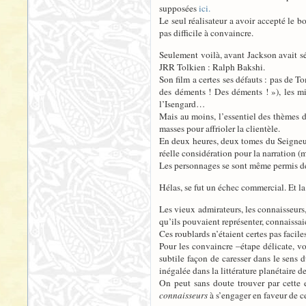
supposées
ici.
Le seul réalisateur a avoir accepté le b
pas difficile à convaincre.
Seulement voilà, avant Jackson avait s
JRR Tolkien : Ralph Bakshi.
Son film a certes ses défauts : pas de 
des déments ! Des déments ! »), les m
l’Isengard…
Mais au moins, l’essentiel des thèmes du
masses pour affrioler la clientèle.
En deux heures, deux tomes du Seigneur
réelle considération pour la narration (
Les personnages se sont même permis de 
Hélas, se fut un échec commercial. Et la
Les vieux admirateurs, les connaisseur
qu’ils pouvaient représenter, connaissaien
Ces roublards n’étaient certes pas facile
Pour les convaincre –étape délicate, vo
subtile façon de caresser dans le sens
inégalée dans la littérature planétaire 
On peut sans doute trouver par cette
connaisseurs
à s’engager en faveur de ce