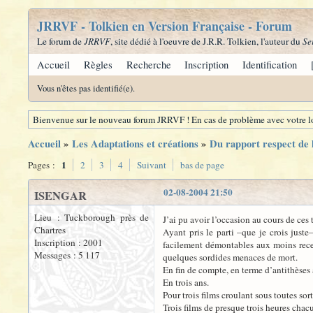
JRRVF - Tolkien en Version Française - Forum
Le forum de
JRRVF
, site dédié à l'oeuvre de J.R.R. Tolkien, l'auteur du
Se
Accueil
Règles
Recherche
Inscription
Identification
Vous n'êtes pas identifié(e).
Bienvenue sur le nouveau forum JRRVF ! En cas de problème avec votre lo
Accueil
»
Les Adaptations et créations
»
Du rapport respect de l
1
Pages :
2
3
4
Suivant
bas de page
02-08-2004 21:50
ISENGAR
Lieu : Tuckborough près de
J’ai pu avoir l’occasion au cours de ces
Chartres
Ayant pris le parti –que je crois just
Inscription : 2001
facilement démontables aux moins receva
Messages : 5 117
quelques sordides menaces de mort.
En fin de compte, en terme d’antithèses 
En trois ans.
Pour trois films croulant sous toutes so
Trois films de presque trois heures chac