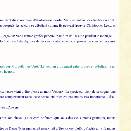
 ce moment du visionnage définitivement perdu. Mais au milieu des haut-le-cœur du
ieu desquels les acteurs se débattent comme ils peuvent (pauvre Christopher Lee… et
even Seagal/JP Van Damme greffés par erreur au film de Jackson pendant le montage…
à tout le travail des équipes de Jackson, certainement composées de vrais admirateurs
turés par Morgoth ; les Uruk-Haï sont un croisement entre orques et gobelins…) est
mière heure…
ux tristes
vient d’être blessé au mont Venteux. Le spectateur vient de se cogner une
tre complètement ratée, cette scène, elle n’en est pas moins très importante… d’où
rivée d’Arwen.
n sur son cheval (Le célèbre Asfaloth, qui, sous des cieux moins glamours, moins
ère de Dame Tyler (qui aurait mieux fait d’être jockey plutôt qu’actrice…). A moins