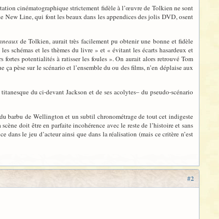
tation cinématographique strictement fidèle à l’œuvre de Tolkien ne sont
de New Line, qui font les beaux dans les appendices des jolis DVD, osent
Anneaux
de Tolkien, aurait très facilement pu obtenir une bonne et fidèle
 les schémas et les thèmes du livre » et « évitant les écarts hasardeux et
ortes potentialités à ratisser les foules ». On aurait alors retrouvé Tom
ue ça pèse sur le scénario et l’ensemble du ou des films, n’en déplaise aux
il titanesque du ci-devant Jackson et de ses acolytes– du pseudo-scénario
s du barbu de Wellington et un subtil chronométrage de tout cet indigeste
scène doit être en parfaite incohérence avec le reste de l’histoire et sans
 dans le jeu d’acteur ainsi que dans la réalisation (mais ce critère n’est
#2