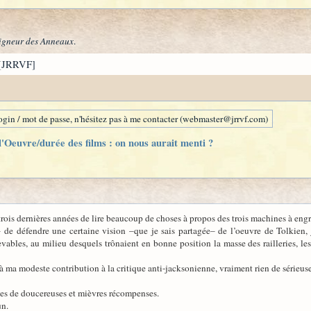
igneur des Anneaux
.
[JRRVF]
gin / mot de passe, n'hésitez pas à me contacter (webmaster@jrrvf.com)
'Oeuvre/durée des films : on nous aurait menti ?
 trois dernières années de lire beaucoup de choses à propos des trois machines à eng
e– de défendre une certaine vision –que je sais partagée– de l’oeuvre de Tolkien
bles, au milieu desquels trônaient en bonne position la masse des railleries, les 
à ma modeste contribution à la critique anti-jacksonienne, vraiment rien de sérieus
rtes de doucereuses et mièvres récompenses.
un.