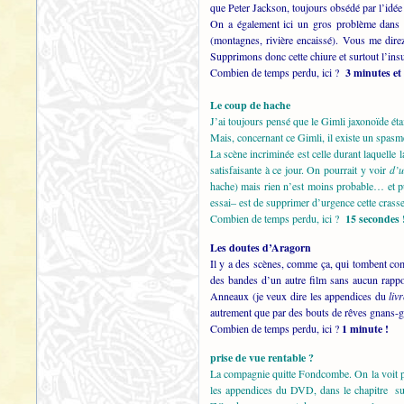
que Peter Jackson, toujours obsédé par l’idé
On a également ici un gros problème dans l
(montagnes, rivière encaissé). Vous me dire
Supprimons donc cette chiure et surtout l’in
Combien de temps perdu, ici ?
3 minutes et
Le coup de hache
J’ai toujours pensé que le Gimli jaxonoïde é
Mais, concernant ce Gimli, il existe un spasme
La scène incriminée est celle durant laquelle
satisfaisante à ce jour. On pourrait y voir
d’u
hache) mais rien n’est moins probable… et pui
essai– est de supprimer d’urgence cette crass
Combien de temps perdu, ici ?
15 secondes 
Les doutes d’Aragorn
Il y a des scènes, comme ça, qui tombent co
des bandes d’un autre film sans aucun rappo
Anneaux (je veux dire les appendices du
liv
autrement que par des bouts de rêves gnans-
Combien de temps perdu, ici ?
1 minute !
prise de vue rentable ?
La compagnie quitte Fondcombe. On la voit pa
les appendices du DVD, dans le chapitre sur 