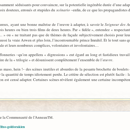
samment séduisants pour convaincre, sur la potentielle ingérable durée d’une adap
choix douteux, erronés et stupides du
scénario
–enfin, de ce que les propagandistes 
oureux, ayant une bonne maîtrise de l’œuvre à adapter, à savoir le
Seigneur des 
is heures ou bien trois films de deux heures. Par « fidèle », entendez « respectant
 » ou « ne traitant pas que de thèmes de façade subjectivement choisis pour leurs f
aussi la vraie Arwen et plus loin, l’incontournable prince Imrahil. Et le tout sans q
ale et leurs nombreux complices, volontaires et involontaires…
uffonneries –qu’on appellera « digressions » eut égard au long et fastidieux trava
re de la « trilogie » et désunissent complètement l’ensemble de l’
œuvre
.
as maso, hein !– des scènes inutiles et absurdes de la pesante brochette de boulet
a quantité de temps idiotement perdu. Le critère de sélection est plutôt facile : la 
on est censé adapter. Certaines scènes révèlent également une certaine incompétence
de la Communauté de l’Anneau
.
TM
élixo-goldorakien