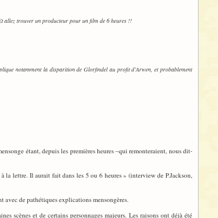
Et allez trouver un producteur pour un film de 6 heures !!
plique notamment la disparition de Glorfindel au profit d’Arwen, et probablement
 mensonge étant, depuis les premières heures –qui remonteraient, nous dit-
 la lettre. Il aurait fait dans les 5 ou 6 heures » (interview de P.Jackson,
nt avec de pathétiques explications mensongères.
aines scènes et de certains personnages majeurs. Les raisons ont déjà été