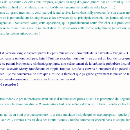
nes de la bataille (les elfes tous propres, alignés en rang d’oignon guidés par un Elrond qui 
ettes du haut d’une falaise, c’est sur qu’ils vont gagner la bataille de cette façon !…)
ante du grand méchant… celui par qui le mal arrive. Le cinéma hollywoodien (et son avatar né
e de la pommade sur les angoisses et les névroses de sa principale clientèle, les jeunes adole
gereuse... Seulement voilà, cette apparition, qui a probablement coûté fort cher à la productio
n ne le revoit plus à aucun moment dans l’histoire sous cette forme golgothoïde (à part sur la
dans les scènes introductives ?
version longue figurent parmi les plus réussies de l’ensemble de la navrante « trilogie ». C’
TM
nvaincre un tout petit peu, hein ! Faut pas exagérer non plus !– ce qui est un tour de force qua
ce pesant brontosaure cinématographique, une scène tenant de la crétinerie prépubère incurable
an, à savoir Merry Brandebouc et Pippin Touque. Les deux clowns s’emparent d’un pétard de fe
er… je me contenterai de dire que c’est de la fiente et que ça gâche gravement le plaisir de la f
es pseudo-comiques… Jackson a choisi la pire qui soit.
30 secondes !
teur dans le pesant prologue avait laissé d’inquiétantes pistes quant à la perception du Légend
es bois (Je n’ose pas dire le
Bout-des-Bois
tant cette scène est loin de Tolkien…) enfonce le clou
ntains qu’ils en sont presque spectraux… et cette musique insipide qui les accompagne… quelle pl
n sur les « Havres Gris au delà des Hauts Blancs » tombe comme un cheveu dans la soupe, tant 