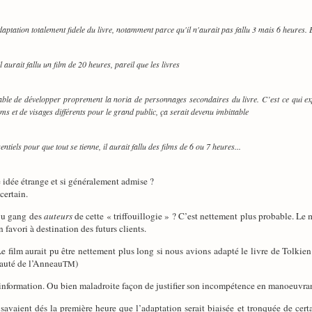
aptation totalement fidele du livre, notamment parce qu'il n'aurait pas fallu 3 mais 6 heures. 
 aurait fallu un film de 20 heures, pareil que les livres
able de développer proprement la noria de personnages secondaires du livre. C’est ce qui ex
 et de visages différents pour le grand public, ça serait devenu imbittable
entiels pour que tout se tienne, il aurait fallu des films de 6 ou 7 heures...
 idée étrange et si généralement admise ?
certain.
Du gang des
auteurs
de cette « triffouillogie » ? C’est nettement plus probable. Le
avori à destination des futurs clients.
e film aurait pu être nettement plus long si nous avions adapté le livre de Tolkien à
auté de l’Anneau
)
TM
information. Ou bien maladroite façon de justifier son incompétence en manoeuvra
 savaient dés la première heure que l’adaptation serait biaisée et tronquée de cert