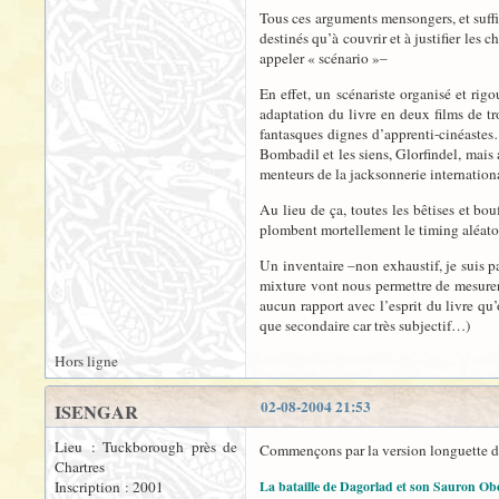
Tous ces arguments mensongers, et suffi
destinés qu’à couvrir et à justifier les 
appeler « scénario »–
En effet, un scénariste organisé et rig
adaptation du livre en deux films de tro
fantasques dignes d’apprenti-cinéastes…
Bombadil et les siens, Glorfindel, mais 
menteurs de la jacksonnerie internation
Au lieu de ça, toutes les bêtises et bo
plombent mortellement le timing aléatoi
Un inventaire –non exhaustif, je suis p
mixture vont nous permettre de mesurer l
aucun rapport avec l’esprit du livre qu’
que secondaire car très subjectif…)
Hors ligne
02-08-2004 21:53
ISENGAR
Lieu : Tuckborough près de
Commençons par la version longuette 
Chartres
Inscription : 2001
La bataille de Dagorlad et son Sauron Ob