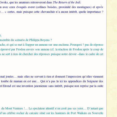
s Ewoks, que les amateurs retrouveront dans
The Return of the Jedi
.
tion avec ceux évoqués
avant
(collines boisées, proximité des montagnes) et
après
e… » certes, mais puisque cette chevauchée n’a aucun intérêt, quelle importance ?
e.
l’ensemble du scénario de Philippa Boyens ?
hache, et qui se met à frapper un anneau sur une enclume. Pourquoi ? pas de réponse
 éprouvé par Frodon envers son anneau (cf. la réaction de Frodon après le coup de
 ne sert à rien de chercher des réponses puisque notre devoir –dans le cadre de cet
al jouées… mais elles ne servent à rien et donnent l’impression qu’elles viennent
 la tombe de maman en est une… Qui n’a pas lu ici les appendices du Seigneur des
 Elrond est une invention jaxonienne sans intérêt, puisque non reprise par la suite
nes du Mont Venteux !… Le spectateur attentif n’en croit pas ses yeux… D’autant que
d’un célèbre rocher de calcaire situé sur les hauteurs de Port Waikato en Nouvelle