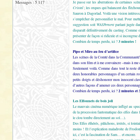
Messages : 5 117
Je passe sur les aberrations de certaines scè
Cristal
; les orques qui balancent des flèchoun
Sauron à Dagorlad. Voilà une vision intéress
s’empêcher de personnifier le mal. Pour mettr
suggestion soit
WASPement
parlant jugée dan
disparaît définitivement du casting. Comme o
présenter de façon si ridicule et si incongrue 
Combien de temps perdu, ici ?
3 minutes !
Pipo et Miro au feu d’artifice
Les scènes de la Comté dans la Communauté
dans son film et à me convaincre –mais à me co
Seulement voilà. Comme dans tout le reste de 
deux honorables personnages d’un certain rom
petits doigts et déshonorer mon innocent clavi
d’autres façons d’amener ces deux personnag
Combien de temps perdu, ici ?
2 minutes et 
Les Elfounets de bois joli
Le mauvais cinéma numérique infligé au specta
de la procession fantomatique des elfes dans l
le clou tombe directement au sol…).
Des Elfes éthérés, pâlichons, irréels, si loi
moins ! Et l’explication maladroite de Frodo
ici, c’est la fascination de Sam… et encore.