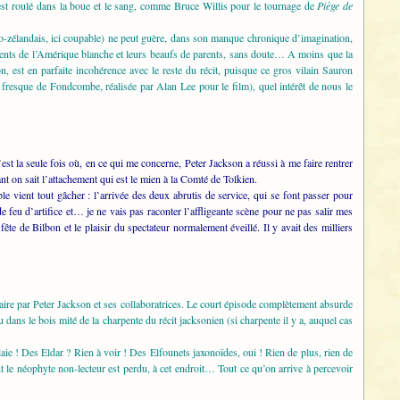
s’est roulé dans la boue et le sang, comme Bruce Willis pour le tournage de
Piège de
o-zélandais, ici coupable) ne peut guère, dans son manque chronique d’imagination,
scents de l’Amérique blanche et leurs beaufs de parents, sans doute… A moins que la
n, est en parfaite incohérence avec le reste du récit, puisque ce gros vilain Sauron
 fresque de Fondcombe, réalisée par Alan Lee pour le film), quel intérêt de nous le
est la seule fois où, en ce qui me concerne, Peter Jackson a réussi à me faire rentrer
nt on sait l’attachement qui est le mien à la Comté de Tolkien.
 vient tout gâcher : l’arrivée des deux abrutis de service, qui se font passer pour
u d’artifice et… je ne vais pas raconter l’affligeante scène pour ne pas salir mes
ête de Bilbon et le plaisir du spectateur normalement éveillé. Il y avait des milliers
aire par Peter Jackson et ses collaboratrices. Le court épisode complètement absurde
 dans le bois mité de la charpente du récit jacksonien (si charpente il y a, auquel cas
aie ! Des Eldar ? Rien à voir ! Des Elfounets jaxonoïdes, oui ! Rien de plus, rien de
le néophyte non-lecteur est perdu, à cet endroit… Tout ce qu’on arrive à percevoir