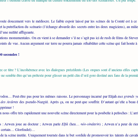
trer l’étendue crasse du manque de culture tolkienienne du trio des scénaristes. Un pur loupé.
écroule doucement vers le médiocre. Le faible espoir laissé par les scènes de la Comté est à
t la putréfaction du scénario (l’échange absurde des secrets entre les deux magiciens), au mil
une nullité affligeante.
ations monumentales. On en vient à se demander s’il ne s’agit pas ici de rush de films de St
points de vue. Aucun argument sur terre ne pourra jamais réhabiliter cette scène qui fait honte 
30 secondes !
c ce titre ? L’incohérence avec les dialogues précédents (Les orques sont d’anciens elfes cap
 ne semble être qu’un prétexte pour glisser un petit clin d’œil gore destiné aux fans de la pre
rodon… Peut-être pas pour les mêmes raisons. Le personnage incarné par Elijah
aux grands ye
 des Ardents
des pseudo-Nazgûl. Après ça, on ne peut que souffrir. D’autant qu’elle a beau ê
upprimer !
 nous offre très rapidement une nouvelle scène directement pour la poubelle à pelloches : L’ar
tes : Arwen joue au docteur ; Arwen parle
Elfik
(heu…
néo-sindarin
) ; Arwen n’a peur de rie
un certain… Glorfindel)…
e la scène inutile. Uniquement tournée dans le but sordide de promouvoir les talents de cavali