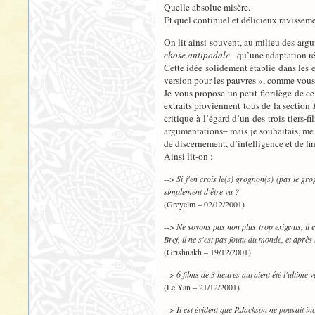
Quelle absolue misère.
Et quel continuel et délicieux ravissem
On lit ainsi souvent, au milieu des argu
chose antipodale
– qu’une adaptation ré
Cette idée solidement établie dans les e
version pour les pauvres », comme vous 
Je vous propose un petit florilège de ce
extraits proviennent tous de la section
critique à l’égard d’un des trois tiers
argumentations– mais je souhaitais, me l
de discernement, d’intelligence et de fin
Ainsi lit-on :
-->
Si j'en crois le(s) grognon(s) (pas le gro
simplement d'être vu ?
(Greyelm – 02/12/2001)
-->
Ne soyons pas non plus trop exigents, il e
Bref, il ne s'est pas foutu du monde, et après
(Grishnakh – 19/12/2001)
-->
6 films de 3 heures auraient été l'ultime
(Le Yan – 21/12/2001)
-->
Il est évident que P.Jackson ne pouvait inc