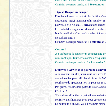
Une scène sans aucun autre intérêt que de mon
Combien de temps perdu, ici ?
50 secondes !
Tigre et Dragon en Isengard
Plus les minutes passent et plus le film s’
découpage (merci monsieur John Guilbert !) e
pauvre sir Mc Kellen…), arrivent des scènes d’
Le combat des magiciens est une de ces aberr
Inutile de décrire. C’est de la daube. A tous 
de Tolkien, elles !
Combien de temps perdu, ici ?
2 minutes et 
Cocons !
A-t-on besoin de rajouter un commentaire ave
catastrophique. Toute cette comédie visqueuse
Combien de temps perdu ici ?
45 secondes !
L’arrivée d’Arwen et la poursuite à cheval
A ce moment du film, nous souffrons avec F
des scènes les plus ridicules du film : le
Bal
souffrance du spectateur : on ne peut pas la s
Pas grave, l’oscarisable
génie
de Peter Jackson
C’est nul !
S’ensuivent d’inutiles et pathétiques scénet
confus et plus honnêtes avait pour cavalier 
La poursuite à cheval. Voilà l’exemple même d