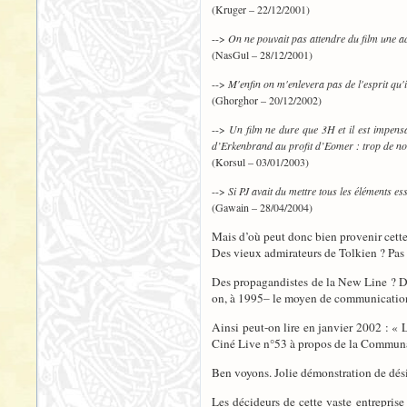
(Kruger – 22/12/2001)
-->
On ne pouvait pas attendre du film une ad
(NasGul – 28/12/2001)
-->
M'enfin on m'enlevera pas de l'esprit qu'il
(Ghorghor – 20/12/2002)
-->
Un film ne dure que 3H et il est impens
d’Erkenbrand au profit d’Eomer : trop de noms
(Korsul – 03/01/2003)
-->
Si PJ avait du mettre tous les éléments ess
(Gawain – 28/04/2004)
Mais d’où peut donc bien provenir cette
Des vieux admirateurs de Tolkien ? Pas 
Des propagandistes de la New Line ? 
on, à 1995– le moyen de communication f
Ainsi peut-on lire en janvier 2002 : « L
Ciné Live n°53 à propos de la Commun
Ben voyons. Jolie démonstration de dés
Les décideurs de cette vaste entreprise