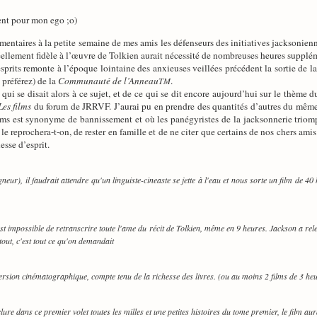
ent pour mon ego ;o)
mentaires à la petite semaine de mes amis les défenseurs des initiatives jacksonienn
ellement fidèle à l’œuvre de Tolkien aurait nécessité de nombreuses heures supplém
sprits remonte à l’époque lointaine des anxieuses veillées précédent la sortie de la
préférez) de la
Communauté de l’Anneau
.
TM
 qui se disait alors à ce sujet, et de ce qui se dit encore aujourd’hui sur le thème
Les films
du forum de JRRVF. J’aurai pu en prendre des quantités d’autres du même
-films est synonyme de bannissement et où les panégyristes de la jacksonnerie triom
e reprochera-t-on, de rester en famille et de ne citer que certains de nos chers ami
esse d’esprit.
gneur), il faudrait attendre qu'un linguiste-cineaste se jette à l'eau et nous sorte un film de 4
st impossible de retranscrire toute l'ame du récit de Tolkien, même en 9 heures. Jackson a relevé
 tout, c'est tout ce qu'on demandait
 version cinématographique, compte tenu de la richesse des livres. (ou au moins 2 films de 3 he
lure dans ce premier volet toutes les milles et une petites histoires du tome premier, le film aur