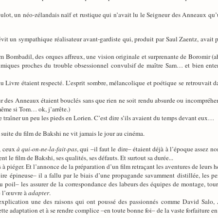
oulot, un néo-zélandais naïf et rustique qui n’avait lu le Seigneur des Anneaux qu’
évit un sympathique réalisateur avant-gardiste qui, produit par Saul Zaentz, avai
Tom Bombadil, des orques affreux, une vision originale et surprenante de Boromir (
imiques proches du trouble obsessionnel convulsif de maître Sam… et bien entend
 Livre étaient respecté. L’esprit sombre, mélancolique et poétique se retrouvait dan
 des Anneaux étaient bouclés sans que rien ne soit rendu absurde ou incompréhens
même si Tom… ok, j’arrête.)
traîner un peu les pieds en Lorien. C’est dire s’ils avaient du temps devant eux…
 suite du film de Bakshi ne vit jamais le jour au cinéma.
s, ceux
à qui-on-ne-la-fait-pas
, qui –il faut le dire– étaient déjà à l’époque assez 
t le film de Bakshi, ses qualités, ses défauts. Et surtout sa durée...
s à piéger. Et l’annonce de la préparation d’un film retraçant les aventures de leurs 
ire épineuse– il a fallu par le biais d’une propagande savamment distillée, les per
 du poil– les assurer de la correspondance des labeurs des équipes de montage, to
de l’œuvre à
adapter
.
 explication une des raisons qui ont poussé des passionnés comme David Salo,
tte adaptation et à se rendre complice –en toute bonne foi– de la vaste forfaiture en