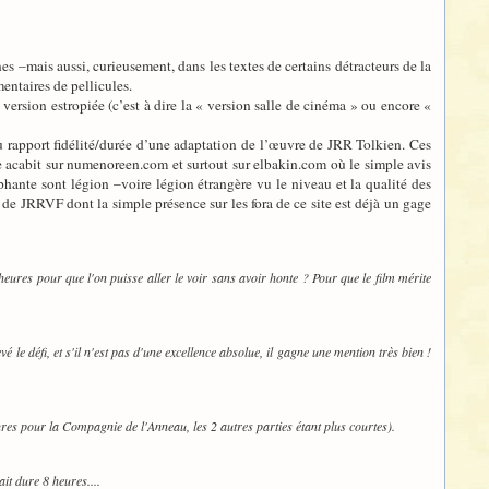
es –mais aussi, curieusement, dans les textes de certains détracteurs de la
entaires de pellicules.
 version estropiée (c’est à dire la « version salle de cinéma » ou encore «
 du rapport fidélité/durée d’une adaptation de l’œuvre de JRR Tolkien. Ces
 acabit sur numenoreen.com et surtout sur elbakin.com où le simple avis
phante sont légion –voire légion étrangère vu le niveau et la qualité des
s de JRRVF dont la simple présence sur les fora de ce site est déjà un gage
0 heures pour que l'on puisse aller le voir sans avoir honte ? Pour que le film mérite
 le défi, et s'il n'est pas d'une excellence absolue, il gagne une mention très bien !
ures pour la Compagnie de l'Anneau, les 2 autres parties étant plus courtes).
ait dure 8 heures....