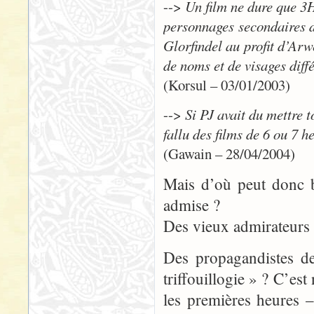
-->
Un film ne dure que 3H
personnages secondaires d
Glorfindel au profit d’Ar
de noms et de visages diff
(Korsul – 03/01/2003)
-->
Si PJ avait du mettre t
fallu des films de 6 ou 7 he
(Gawain – 28/04/2004)
Mais d’où peut donc b
admise ?
Des vieux admirateurs 
Des propagandistes 
triffouillogie » ? C’es
les premières heures 