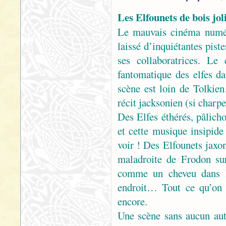
Les Elfounets de bois jol
Le mauvais cinéma numéri
laissé d’inquiétantes pist
ses collaboratrices. Le
fantomatique des elfes da
scène est loin de Tolkie
récit jacksonien (si charp
Des Elfes éthérés, pâlicho
et cette musique insipid
voir ! Des Elfounets jaxon
maladroite de Frodon su
comme un cheveu dans la
endroit… Tout ce qu’on a
encore.
Une scène sans aucun aut