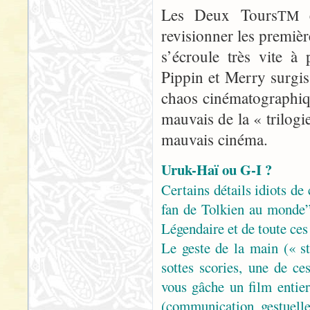
Les Deux Tours
e
TM
revisionner les premiè
s’écroule très vite à
Pippin et Merry surgis
chaos cinématographiqu
mauvais de la « trilogie
mauvais cinéma.
Uruk-Haï ou G-I ?
Certains détails idiots de
fan de Tolkien au monde” 
Légendaire et de toute ces
Le geste de la main (« st
sottes scories, une de c
vous gâche un film entie
(communication gestuelle