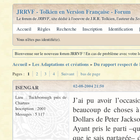
JRRVF - Tolkien en Version Française - Forum
Le forum de
JRRVF
, site dédié à l'oeuvre de J.R.R. Tolkien, l'auteur du
Se
Accueil
Règles
Recherche
Inscription
Identification
Vous n'êtes pas identifié(e).
Bienvenue sur le nouveau forum JRRVF ! En cas de problème avec votre lo
Accueil
»
Les Adaptations et créations
»
Du rapport respect de l
1
Pages :
2
3
4
Suivant
bas de page
02-08-2004 21:50
ISENGAR
Lieu : Tuckborough près de
J’ai pu avoir l’occas
Chartres
beaucoup de choses à 
Inscription : 2001
Messages : 5 117
Dollars de Peter Jacks
Ayant pris le parti –q
que je sais partagée–