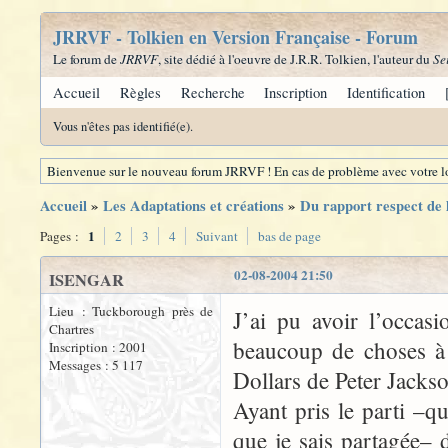
JRRVF - Tolkien en Version Française - Forum
Le forum de
JRRVF
, site dédié à l'oeuvre de J.R.R. Tolkien, l'auteur du
Se
Accueil
Règles
Recherche
Inscription
Identification
Vous n'êtes pas identifié(e).
Bienvenue sur le nouveau forum JRRVF ! En cas de problème avec votre lo
Accueil
»
Les Adaptations et créations
»
Du rapport respect de l
1
Pages :
2
3
4
Suivant
bas de page
02-08-2004 21:50
ISENGAR
Lieu : Tuckborough près de
J’ai pu avoir l’occas
Chartres
beaucoup de choses à 
Inscription : 2001
Messages : 5 117
Dollars de Peter Jacks
Ayant pris le parti –q
que je sais partagée–