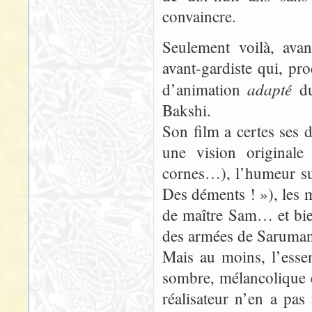
convaincre.
Seulement voilà, avan
avant-gardiste qui, pr
adapté
d’animation
du
Bakshi.
Son film a certes ses 
une vision original
cornes…), l’humeur su
Des déments ! »), les 
de maître Sam… et bien
des armées de Saruma
Mais au moins, l’essen
sombre, mélancolique et
réalisateur n’en a pas