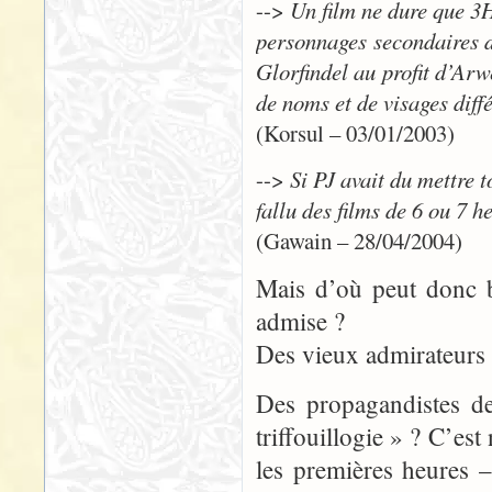
-->
Un film ne dure que 3H
personnages secondaires d
Glorfindel au profit d’Ar
de noms et de visages diff
(Korsul – 03/01/2003)
-->
Si PJ avait du mettre t
fallu des films de 6 ou 7 he
(Gawain – 28/04/2004)
Mais d’où peut donc b
admise ?
Des vieux admirateurs 
Des propagandistes 
triffouillogie » ? C’es
les premières heures 