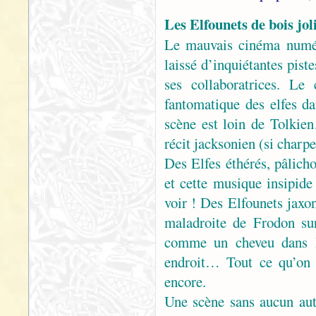
Les Elfounets de bois jol
Le mauvais cinéma numéri
laissé d’inquiétantes pist
ses collaboratrices. Le
fantomatique des elfes da
scène est loin de Tolkie
récit jacksonien (si charp
Des Elfes éthérés, pâlicho
et cette musique insipid
voir ! Des Elfounets jaxon
maladroite de Frodon su
comme un cheveu dans la
endroit… Tout ce qu’on a
encore.
Une scène sans aucun aut