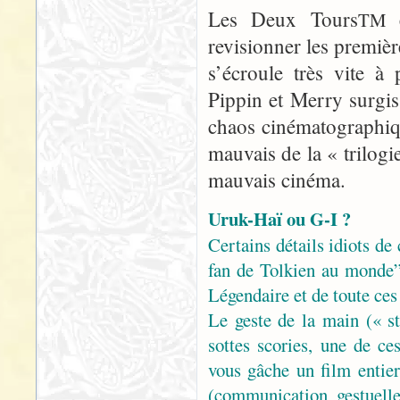
Les Deux Tours
e
TM
revisionner les premiè
s’écroule très vite à
Pippin et Merry surgis
chaos cinématographiqu
mauvais de la « trilogie
mauvais cinéma.
Uruk-Haï ou G-I ?
Certains détails idiots de
fan de Tolkien au monde” 
Légendaire et de toute ces
Le geste de la main (« st
sottes scories, une de c
vous gâche un film entie
(communication gestuelle