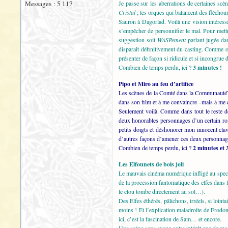
Messages : 5 117
Je passe sur les aberrations de certaines scè
Cristal
; les orques qui balancent des flèchoun
Sauron à Dagorlad. Voilà une vision intéress
s’empêcher de personnifier le mal. Pour mettr
suggestion soit
WASPement
parlant jugée dan
disparaît définitivement du casting. Comme o
présenter de façon si ridicule et si incongrue 
Combien de temps perdu, ici ?
3 minutes !
Pipo et Miro au feu d’artifice
Les scènes de la Comté dans la Communauté
dans son film et à me convaincre –mais à me co
Seulement voilà. Comme dans tout le reste de 
deux honorables personnages d’un certain rom
petits doigts et déshonorer mon innocent clavi
d’autres façons d’amener ces deux personnag
Combien de temps perdu, ici ?
2 minutes et 
Les Elfounets de bois joli
Le mauvais cinéma numérique infligé au specta
de la procession fantomatique des elfes dans l
le clou tombe directement au sol…).
Des Elfes éthérés, pâlichons, irréels, si loi
moins ! Et l’explication maladroite de Frodo
ici, c’est la fascination de Sam… et encore.