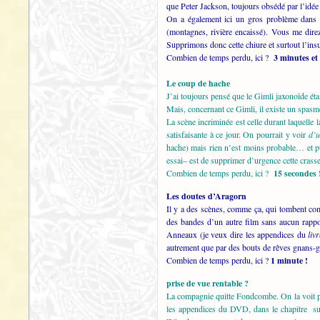
que Peter Jackson, toujours obsédé par l’idé
On a également ici un gros problème dans l
(montagnes, rivière encaissé). Vous me dire
Supprimons donc cette chiure et surtout l’in
Combien de temps perdu, ici ?
3 minutes et
Le coup de hache
J’ai toujours pensé que le Gimli jaxonoïde é
Mais, concernant ce Gimli, il existe un spasme
La scène incriminée est celle durant laquelle
satisfaisante à ce jour. On pourrait y voir
d’u
hache) mais rien n’est moins probable… et pui
essai– est de supprimer d’urgence cette crass
Combien de temps perdu, ici ?
15 secondes 
Les doutes d’Aragorn
Il y a des scènes, comme ça, qui tombent co
des bandes d’un autre film sans aucun rappo
Anneaux (je veux dire les appendices du
liv
autrement que par des bouts de rêves gnans-
Combien de temps perdu, ici ?
1 minute !
prise de vue rentable ?
La compagnie quitte Fondcombe. On la voit pa
les appendices du DVD, dans le chapitre sur 