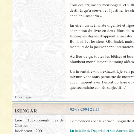
Tous ces arguments mensongers, et suffi
destinés qu’à couvrir et à justifier les 
appeler « scénario »–
En effet, un scénariste organisé et rig
adaptation du livre en deux films de tro
fantasques dignes d’apprenti-cinéastes…
Bombadil et les siens, Glorfindel, mais 
menteurs de la jacksonnerie internation
Au lieu de ça, toutes les bêtises et bo
plombent mortellement le timing aléatoi
Un inventaire –non exhaustif, je suis p
mixture vont nous permettre de mesurer l
aucun rapport avec l’esprit du livre qu’
que secondaire car très subjectif…)
Hors ligne
02-08-2004 21:53
ISENGAR
Lieu : Tuckborough près de
Commençons par la version longuette 
Chartres
Inscription : 2001
La bataille de Dagorlad et son Sauron Ob