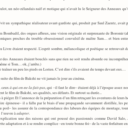
oulot, un néo-zélandais naïf et rustique qui n’avait lu le Seigneur des Anneaux qu’
évit un sympathique réalisateur avant-gardiste qui, produit par Saul Zaentz, avai
Tom Bombadil, des orques affreux, une vision originale et surprenante de Boromir (
imiques proches du trouble obsessionnel convulsif de maître Sam… et bien entend
 Livre étaient respecté. L’esprit sombre, mélancolique et poétique se retrouvait dan
 des Anneaux étaient bouclés sans que rien ne soit rendu absurde ou incompréhens
même si Tom… ok, j’arrête.)
traîner un peu les pieds en Lorien. C’est dire s’ils avaient du temps devant eux…
 suite du film de Bakshi ne vit jamais le jour au cinéma.
s, ceux
à qui-on-ne-la-fait-pas
, qui –il faut le dire– étaient déjà à l’époque assez 
t le film de Bakshi, ses qualités, ses défauts. Et surtout sa durée...
s à piéger. Et l’annonce de la préparation d’un film retraçant les aventures de leurs 
ire épineuse– il a fallu par le biais d’une propagande savamment distillée, les per
 du poil– les assurer de la correspondance des labeurs des équipes de montage, to
de l’œuvre à
adapter
.
 explication une des raisons qui ont poussé des passionnés comme David Salo,
tte adaptation et à se rendre complice –en toute bonne foi– de la vaste forfaiture en