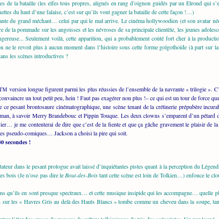
nes de la bataille (les elfes tous propres, alignés en rang d’oignon guidés par un Elrond qui 
ettes du haut d’une falaise, c’est sur qu’ils vont gagner la bataille de cette façon !…)
ante du grand méchant… celui par qui le mal arrive. Le cinéma hollywoodien (et son avatar né
e de la pommade sur les angoisses et les névroses de sa principale clientèle, les jeunes adole
gereuse... Seulement voilà, cette apparition, qui a probablement coûté fort cher à la productio
n ne le revoit plus à aucun moment dans l’histoire sous cette forme golgothoïde (à part sur la
dans les scènes introductives ?
version longue figurent parmi les plus réussies de l’ensemble de la navrante « trilogie ». C’
TM
nvaincre un tout petit peu, hein ! Faut pas exagérer non plus !– ce qui est un tour de force qua
ce pesant brontosaure cinématographique, une scène tenant de la crétinerie prépubère incurable
an, à savoir Merry Brandebouc et Pippin Touque. Les deux clowns s’emparent d’un pétard de fe
er… je me contenterai de dire que c’est de la fiente et que ça gâche gravement le plaisir de la f
es pseudo-comiques… Jackson a choisi la pire qui soit.
30 secondes !
teur dans le pesant prologue avait laissé d’inquiétantes pistes quant à la perception du Légend
es bois (Je n’ose pas dire le
Bout-des-Bois
tant cette scène est loin de Tolkien…) enfonce le clou
ntains qu’ils en sont presque spectraux… et cette musique insipide qui les accompagne… quelle pl
n sur les « Havres Gris au delà des Hauts Blancs » tombe comme un cheveu dans la soupe, tant 