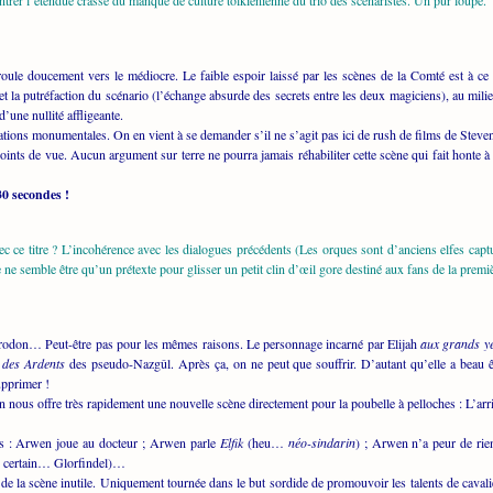
trer l’étendue crasse du manque de culture tolkienienne du trio des scénaristes. Un pur loupé.
écroule doucement vers le médiocre. Le faible espoir laissé par les scènes de la Comté est à
t la putréfaction du scénario (l’échange absurde des secrets entre les deux magiciens), au mil
une nullité affligeante.
ations monumentales. On en vient à se demander s’il ne s’agit pas ici de rush de films de St
points de vue. Aucun argument sur terre ne pourra jamais réhabiliter cette scène qui fait honte 
30 secondes !
c ce titre ? L’incohérence avec les dialogues précédents (Les orques sont d’anciens elfes cap
 ne semble être qu’un prétexte pour glisser un petit clin d’œil gore destiné aux fans de la pre
rodon… Peut-être pas pour les mêmes raisons. Le personnage incarné par Elijah
aux grands ye
 des Ardents
des pseudo-Nazgûl. Après ça, on ne peut que souffrir. D’autant qu’elle a beau ê
upprimer !
 nous offre très rapidement une nouvelle scène directement pour la poubelle à pelloches : L’ar
tes : Arwen joue au docteur ; Arwen parle
Elfik
(heu…
néo-sindarin
) ; Arwen n’a peur de rie
un certain… Glorfindel)…
e la scène inutile. Uniquement tournée dans le but sordide de promouvoir les talents de cavali