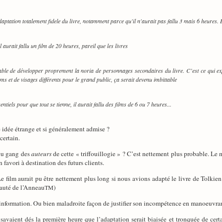
aptation totalement fidele du livre, notamment parce qu'il n'aurait pas fallu 3 mais 6 heures. 
 aurait fallu un film de 20 heures, pareil que les livres
able de développer proprement la noria de personnages secondaires du livre. C’est ce qui ex
 et de visages différents pour le grand public, ça serait devenu imbittable
entiels pour que tout se tienne, il aurait fallu des films de 6 ou 7 heures...
 idée étrange et si généralement admise ?
certain.
Du gang des
auteurs
de cette « triffouillogie » ? C’est nettement plus probable. Le
avori à destination des futurs clients.
e film aurait pu être nettement plus long si nous avions adapté le livre de Tolkien à
auté de l’Anneau
)
TM
information. Ou bien maladroite façon de justifier son incompétence en manoeuvra
 savaient dés la première heure que l’adaptation serait biaisée et tronquée de cert