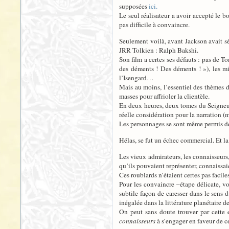
supposées
ici.
Le seul réalisateur a avoir accepté le b
pas difficile à convaincre.
Seulement voilà, avant Jackson avait s
JRR Tolkien : Ralph Bakshi.
Son film a certes ses défauts : pas de 
des déments ! Des déments ! »), les m
l’Isengard…
Mais au moins, l’essentiel des thèmes du
masses pour affrioler la clientèle.
En deux heures, deux tomes du Seigneur
réelle considération pour la narration (
Les personnages se sont même permis de 
Hélas, se fut un échec commercial. Et la
Les vieux admirateurs, les connaisseur
qu’ils pouvaient représenter, connaissaien
Ces roublards n’étaient certes pas facile
Pour les convaincre –étape délicate, vo
subtile façon de caresser dans le sens
inégalée dans la littérature planétaire 
On peut sans doute trouver par cette
connaisseurs
à s’engager en faveur de ce