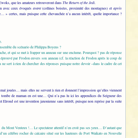
s Ewoks, que les amateurs retrouveront dans
The Return of the Jedi
.
tion avec ceux évoqués
avant
(collines boisées, proximité des montagnes) et
après
e… » certes, mais puisque cette chevauchée n’a aucun intérêt, quelle importance ?
e.
l’ensemble du scénario de Philippa Boyens ?
hache, et qui se met à frapper un anneau sur une enclume. Pourquoi ? pas de réponse
 éprouvé par Frodon envers son anneau (cf. la réaction de Frodon après le coup de
 ne sert à rien de chercher des réponses puisque notre devoir –dans le cadre de cet
al jouées… mais elles ne servent à rien et donnent l’impression qu’elles viennent
 la tombe de maman en est une… Qui n’a pas lu ici les appendices du Seigneur des
 Elrond est une invention jaxonienne sans intérêt, puisque non reprise par la suite
nes du Mont Venteux !… Le spectateur attentif n’en croit pas ses yeux… D’autant que
d’un célèbre rocher de calcaire situé sur les hauteurs de Port Waikato en Nouvelle