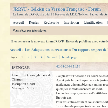
JRRVF - Tolkien en Version Française - Forum
Le forum de
JRRVF
, site dédié à l'oeuvre de J.R.R. Tolkien, l'auteur du
Se
Accueil
Règles
Recherche
Inscription
Identification
Vous n'êtes pas identifié(e).
Bienvenue sur le nouveau forum JRRVF ! En cas de problème avec votre lo
Accueil
»
Les Adaptations et créations
»
Du rapport respect de l
1
Pages :
2
3
4
Suivant
bas de page
02-08-2004 21:50
ISENGAR
Lieu : Tuckborough près de
J’ai pu avoir l’occasion au cours de ces
Chartres
Ayant pris le parti –que je crois just
Inscription : 2001
facilement démontables aux moins receva
Messages : 5 117
quelques sordides menaces de mort.
En fin de compte, en terme d’antithèses 
En trois ans.
Pour trois films croulant sous toutes so
Trois films de presque trois heures chac