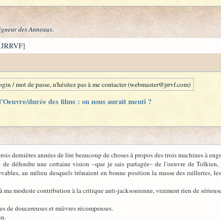
igneur des Anneaux
.
[JRRVF]
gin / mot de passe, n'hésitez pas à me contacter (webmaster@jrrvf.com)
'Oeuvre/durée des films : on nous aurait menti ?
 trois dernières années de lire beaucoup de choses à propos des trois machines à eng
e– de défendre une certaine vision –que je sais partagée– de l’oeuvre de Tolkien
bles, au milieu desquels trônaient en bonne position la masse des railleries, les 
à ma modeste contribution à la critique anti-jacksonienne, vraiment rien de sérieus
rtes de doucereuses et mièvres récompenses.
un.