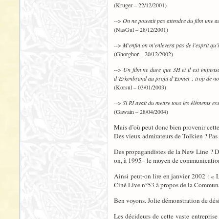
(Kruger – 22/12/2001)
-->
On ne pouvait pas attendre du film une ad
(NasGul – 28/12/2001)
-->
M'enfin on m'enlevera pas de l'esprit qu'il
(Ghorghor – 20/12/2002)
-->
Un film ne dure que 3H et il est impens
d’Erkenbrand au profit d’Eomer : trop de noms
(Korsul – 03/01/2003)
-->
Si PJ avait du mettre tous les éléments ess
(Gawain – 28/04/2004)
Mais d’où peut donc bien provenir cette
Des vieux admirateurs de Tolkien ? Pas 
Des propagandistes de la New Line ? 
on, à 1995– le moyen de communication f
Ainsi peut-on lire en janvier 2002 : « L
Ciné Live n°53 à propos de la Commun
Ben voyons. Jolie démonstration de dés
Les décideurs de cette vaste entreprise