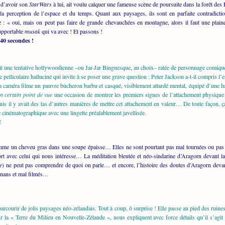
e d’avoir son
StarWars
à lui, ait voulu calquer une fameuse scène de poursuite dans la forêt de
a perception de l’espace et du temps. Quant aux paysages, ils sont en parfaite contradic
z : « oui, mais on peut pas faire de grande chevauchées en montagne, alors il faut une plain
supportable
musak
qui va avec ! Et passons !
 40 secondes !
tait une tentative hollywoodienne –ou Jar-Jar Binguesque, au choix– ratée de personnage comiqu
 pelliculaire halluciné qui invite à se poser une grave question : Peter Jackson a-t-il compris 
 la caméra filme un pauvre bûcheron barbu et casqué, visiblement attardé mental, équipé d’une 
n certain point de vue
une occasion de montrer les premiers signes de l’attachement physique
s il y avait des tas d’autres manières de mettre cet attachement en valeur… De toute façon, ça
e cinématographique avec une lingette préalablement javellisée.
!
mme un cheveu gras dans une soupe épaisse… Elles ne sont pourtant pas mal tournées ou pas m
rt avec celui qui nous intéresse… La méditation bleutée et néo-sindarine d’Aragorn devant
re
) ne peut pas comprendre de quoi on parle… et encore, l’histoire des doutes d’Aragorn devant
gnans et mal filmés…
rcourir de jolis paysages néo-zélandais. Tout à coup, ô surprise ! Elle passe au pied des rui
la « Terre du Milieu en Nouvelle-Zélande », nous expliquent avec force détails qu’il s’agit 