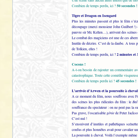
Une scène sans aucun autre intérêt que de mon
Combien de temps perdu, ici ?
50 secondes !
Tigre et Dragon en Isengard
Plus les minutes passent et plus le film s’
découpage (merci monsieur John Guilbert !) e
pauvre sir Mc Kellen…), arrivent des scènes d’
Le combat des magiciens est une de ces aberr
Inutile de décrire. C’est de la daube. A tous 
de Tolkien, elles !
Combien de temps perdu, ici ?
2 minutes et 
Cocons !
A-t-on besoin de rajouter un commentaire ave
catastrophique. Toute cette comédie visqueuse
Combien de temps perdu ici ?
45 secondes !
L’arrivée d’Arwen et la poursuite à cheval
A ce moment du film, nous souffrons avec F
des scènes les plus ridicules du film : le
Bal
souffrance du spectateur : on ne peut pas la s
Pas grave, l’oscarisable
génie
de Peter Jackson
C’est nul !
S’ensuivent d’inutiles et pathétiques scénet
confus et plus honnêtes avait pour cavalier 
La poursuite à cheval. Voilà l’exemple même d