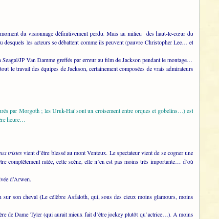
 ce moment du visionnage définitivement perdu. Mais au milieu des haut-le-cœur du
ieu desquels les acteurs se débattent comme ils peuvent (pauvre Christopher Lee… et
even Seagal/JP Van Damme greffés par erreur au film de Jackson pendant le montage…
à tout le travail des équipes de Jackson, certainement composées de vrais admirateurs
turés par Morgoth ; les Uruk-Haï sont un croisement entre orques et gobelins…) est
mière heure…
ux tristes
vient d’être blessé au mont Venteux. Le spectateur vient de se cogner une
tre complètement ratée, cette scène, elle n’en est pas moins très importante… d’où
rivée d’Arwen.
n sur son cheval (Le célèbre Asfaloth, qui, sous des cieux moins glamours, moins
ère de Dame Tyler (qui aurait mieux fait d’être jockey plutôt qu’actrice…). A moins