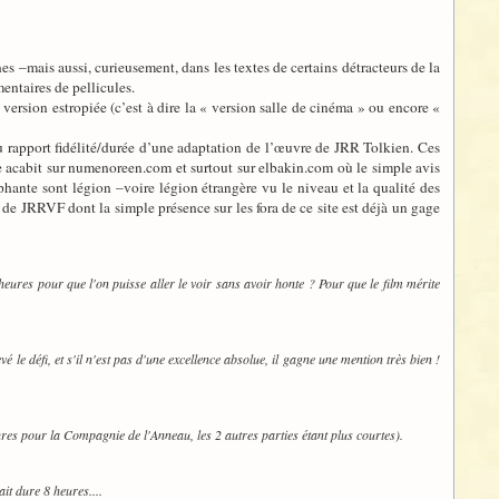
es –mais aussi, curieusement, dans les textes de certains détracteurs de la
entaires de pellicules.
 version estropiée (c’est à dire la « version salle de cinéma » ou encore «
 du rapport fidélité/durée d’une adaptation de l’œuvre de JRR Tolkien. Ces
 acabit sur numenoreen.com et surtout sur elbakin.com où le simple avis
phante sont légion –voire légion étrangère vu le niveau et la qualité des
s de JRRVF dont la simple présence sur les fora de ce site est déjà un gage
0 heures pour que l'on puisse aller le voir sans avoir honte ? Pour que le film mérite
 le défi, et s'il n'est pas d'une excellence absolue, il gagne une mention très bien !
ures pour la Compagnie de l'Anneau, les 2 autres parties étant plus courtes).
ait dure 8 heures....