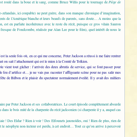
s’est roulé dans la boue et le sang, comme Bruce Willis pour le tournage de
Piège de
o-zélandais, ici coupable) ne peut guère, dans son manque chronique d’imagination,
scents de l’Amérique blanche et leurs beaufs de parents, sans doute… A moins que la
n, est en parfaite incohérence avec le reste du récit, puisque ce gros vilain Sauron
 fresque de Fondcombe, réalisée par Alan Lee pour le film), quel intérêt de nous le
est la seule fois où, en ce qui me concerne, Peter Jackson a réussi à me faire rentrer
nt on sait l’attachement qui est le mien à la Comté de Tolkien.
 vient tout gâcher : l’arrivée des deux abrutis de service, qui se font passer pour
u d’artifice et… je ne vais pas raconter l’affligeante scène pour ne pas salir mes
ête de Bilbon et le plaisir du spectateur normalement éveillé. Il y avait des milliers
aire par Peter Jackson et ses collaboratrices. Le court épisode complètement absurde
 dans le bois mité de la charpente du récit jacksonien (si charpente il y a, auquel cas
aie ! Des Eldar ? Rien à voir ! Des Elfounets jaxonoïdes, oui ! Rien de plus, rien de
le néophyte non-lecteur est perdu, à cet endroit… Tout ce qu’on arrive à percevoir