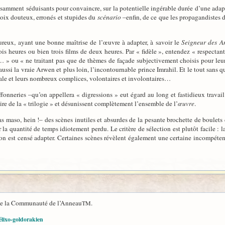
samment séduisants pour convaincre, sur la potentielle ingérable durée d’une adap
choix douteux, erronés et stupides du
scénario
–enfin, de ce que les propagandistes 
oureux, ayant une bonne maîtrise de l’œuvre à adapter, à savoir le
Seigneur des 
is heures ou bien trois films de deux heures. Par « fidèle », entendez « respectant
 » ou « ne traitant pas que de thèmes de façade subjectivement choisis pour leurs f
aussi la vraie Arwen et plus loin, l’incontournable prince Imrahil. Et le tout sans q
ale et leurs nombreux complices, volontaires et involontaires…
uffonneries –qu’on appellera « digressions » eut égard au long et fastidieux trava
re de la « trilogie » et désunissent complètement l’ensemble de l’
œuvre
.
as maso, hein !– des scènes inutiles et absurdes de la pesante brochette de boulet
a quantité de temps idiotement perdu. Le critère de sélection est plutôt facile : la 
on est censé adapter. Certaines scènes révèlent également une certaine incompétence
de la Communauté de l’Anneau
.
TM
élixo-goldorakien