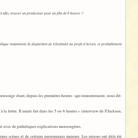
Et allez trouver un producteur pour un film de 6 heures !!
plique notamment la disparition de Glorfindel au profit d’Arwen, et probablement
 mensonge étant, depuis les premières heures –qui remonteraient, nous dit-
 la lettre. Il aurait fait dans les 5 ou 6 heures » (interview de P.Jackson,
nt avec de pathétiques explications mensongères.
aines scènes et de certains personnages majeurs. Les raisons ont déjà été