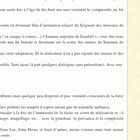
une seule fois à l’âge de dix-huit ans sans vraiment le comprendre, ne fut
t pondu un étonnant film d’animation
adapté
du Seigneur des Anneaux de
ah ! ce casque à cornes…), l’humeur surjouée de Gandalf (« vous êtes tous
u une fin brutale et frustrante sur la sortie des armées de Saruman de
s cette adaptation. Et le réalisateur n’en a pas rajouté des masses et des
ible. Sans ajout (à part quelques dialogues sans prétentions). Avec une
nombreux mais quelque peu dispersés et pas vraiment conscients de la force
héros préférés les remplit d’espoir autant que de naturelle méfiance.
suader à la fois de l’immensité de la tâche en cours de réalisation et –ô
urnage, maquillage, etc… avec la grandeur, la puissance et la complexité
 Alan Lee, John Howe et bien d’autres, moins connus mais tout autant
 cours.