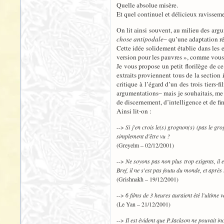
Quelle absolue misère.
Et quel continuel et délicieux ravissem
On lit ainsi souvent, au milieu des argu
chose antipodale
– qu’une adaptation ré
Cette idée solidement établie dans les e
version pour les pauvres », comme vous 
Je vous propose un petit florilège de ce
extraits proviennent tous de la section
critique à l’égard d’un des trois tiers
argumentations– mais je souhaitais, me l
de discernement, d’intelligence et de fin
Ainsi lit-on :
-->
Si j'en crois le(s) grognon(s) (pas le gro
simplement d'être vu ?
(Greyelm – 02/12/2001)
-->
Ne soyons pas non plus trop exigents, il e
Bref, il ne s'est pas foutu du monde, et après
(Grishnakh – 19/12/2001)
-->
6 films de 3 heures auraient été l'ultime
(Le Yan – 21/12/2001)
-->
Il est évident que P.Jackson ne pouvait inc