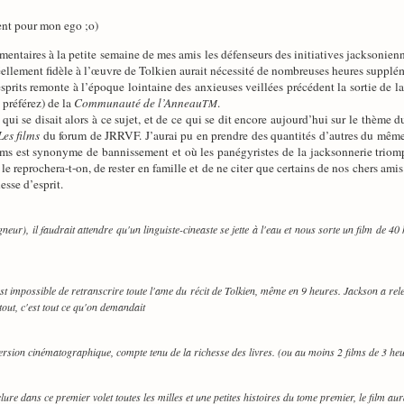
ent pour mon ego ;o)
mentaires à la petite semaine de mes amis les défenseurs des initiatives jacksonienn
ellement fidèle à l’œuvre de Tolkien aurait nécessité de nombreuses heures supplém
sprits remonte à l’époque lointaine des anxieuses veillées précédent la sortie de la
préférez) de la
Communauté de l’Anneau
.
TM
 qui se disait alors à ce sujet, et de ce qui se dit encore aujourd’hui sur le thème
Les films
du forum de JRRVF. J’aurai pu en prendre des quantités d’autres du même
-films est synonyme de bannissement et où les panégyristes de la jacksonnerie triom
e reprochera-t-on, de rester en famille et de ne citer que certains de nos chers ami
esse d’esprit.
gneur), il faudrait attendre qu'un linguiste-cineaste se jette à l'eau et nous sorte un film de 4
st impossible de retranscrire toute l'ame du récit de Tolkien, même en 9 heures. Jackson a relevé
 tout, c'est tout ce qu'on demandait
 version cinématographique, compte tenu de la richesse des livres. (ou au moins 2 films de 3 he
lure dans ce premier volet toutes les milles et une petites histoires du tome premier, le film aur