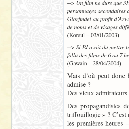
-->
Un film ne dure que 3H
personnages secondaires d
Glorfindel au profit d’Ar
de noms et de visages diff
(Korsul – 03/01/2003)
-->
Si PJ avait du mettre t
fallu des films de 6 ou 7 he
(Gawain – 28/04/2004)
Mais d’où peut donc b
admise ?
Des vieux admirateurs 
Des propagandistes 
triffouillogie » ? C’es
les premières heures 