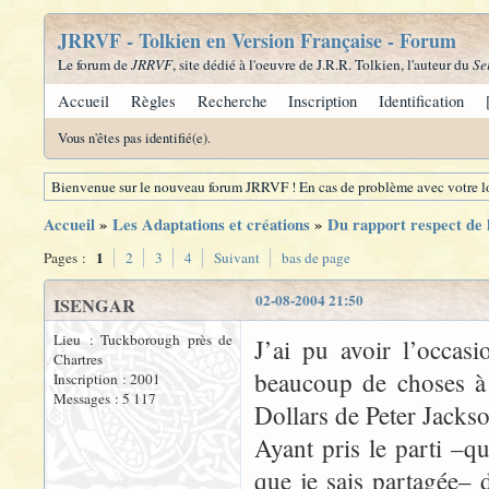
JRRVF - Tolkien en Version Française - Forum
Le forum de
JRRVF
, site dédié à l'oeuvre de J.R.R. Tolkien, l'auteur du
Se
Accueil
Règles
Recherche
Inscription
Identification
Vous n'êtes pas identifié(e).
Bienvenue sur le nouveau forum JRRVF ! En cas de problème avec votre lo
Accueil
»
Les Adaptations et créations
»
Du rapport respect de l
1
Pages :
2
3
4
Suivant
bas de page
02-08-2004 21:50
ISENGAR
Lieu : Tuckborough près de
J’ai pu avoir l’occas
Chartres
beaucoup de choses à 
Inscription : 2001
Messages : 5 117
Dollars de Peter Jacks
Ayant pris le parti –q
que je sais partagée–