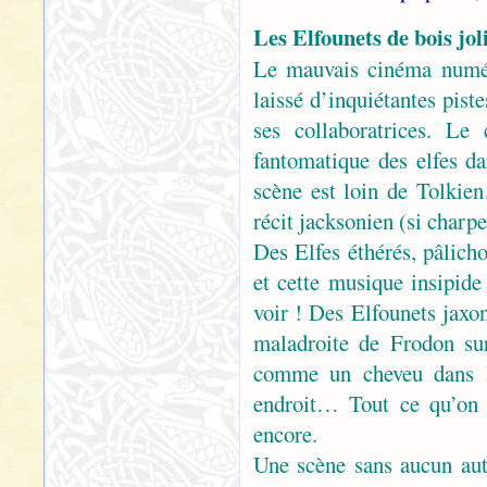
Les Elfounets de bois jol
Le mauvais cinéma numéri
laissé d’inquiétantes pist
ses collaboratrices. Le
fantomatique des elfes da
scène est loin de Tolkie
récit jacksonien (si charp
Des Elfes éthérés, pâlicho
et cette musique insipid
voir ! Des Elfounets jaxon
maladroite de Frodon su
comme un cheveu dans la
endroit… Tout ce qu’on a
encore.
Une scène sans aucun aut