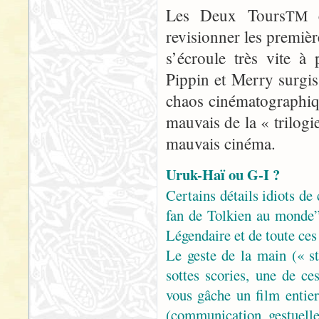
Les Deux Tours
e
TM
revisionner les premiè
s’écroule très vite à
Pippin et Merry surgis
chaos cinématographiqu
mauvais de la « trilogie
mauvais cinéma.
Uruk-Haï ou G-I ?
Certains détails idiots de
fan de Tolkien au monde” 
Légendaire et de toute ces
Le geste de la main (« st
sottes scories, une de c
vous gâche un film entie
(communication gestuelle