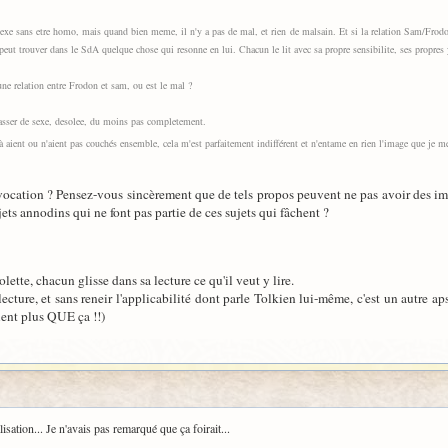
sexe sans etre homo, mais quand bien meme, il n'y a pas de mal, et rien de malsain. Et si la relation Sam/Frod
peut trouver dans le SdA quelque chose qui resonne en lui. Chacun le lit avec sa propre sensibilite, ses propres
 une relation entre Frodon et sam, ou est le mal ?
passer de sexe, desolee, du moins pas completement.
aient ou n'aient pas couchés ensemble, cela m'est parfaitement indifférent et n'entame en rien l'image que je me
ovocation ? Pensez-vous sincèrement que de tels propos peuvent ne pas avoir des impl
ets annodins qui ne font pas partie de ces sujets qui fâchent ?
lette, chacun glisse dans sa lecture ce qu'il veut y lire.
cture, et sans reneir l'applicabilité dont parle Tolkien lui-même, c'est un autre aps
ient plus QUE ça !!)
lisation... Je n'avais pas remarqué que ça foirait...