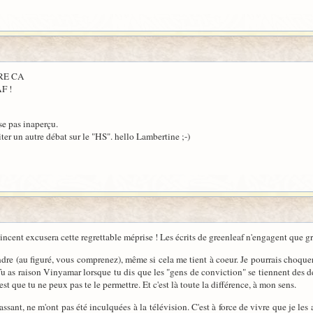
IRE CA
F !
se pas inaperçu.
iter un autre débat sur le "HS". hello Lambertine ;-)
ncent excusera cette regrettable méprise ! Les écrits de greenleaf n'engagent que gr
dre (au figuré, vous comprenez), même si cela me tient à coeur. Je pourrais choquer
u as raison Vinyamar lorsque tu dis que les "gens de conviction" se tiennent des deux
est que tu ne peux pas te le permettre. Et c'est là toute la différence, à mon sens.
ssant, ne m'ont pas été inculquées à la télévision. C'est à force de vivre que je les a