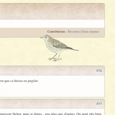
Contributions :
Récentes
|
Sans réponse
#76
peur que ca finisse en pugilat.
#77
peuvent fâcher, mais je dirais... pas plus que d'autres. On peut très bien