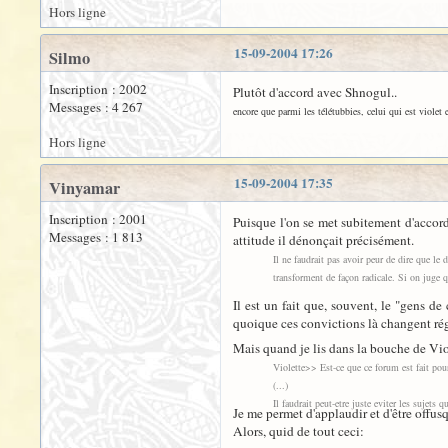
Hors ligne
15-09-2004 17:26
Silmo
Inscription : 2002
Plutôt d'accord avec Shnogul..
Messages : 4 267
encore que parmi les télétubbies, celui qui est violet
Hors ligne
15-09-2004 17:35
Vinyamar
Inscription : 2001
Puisque l'on se met subitement d'accord
Messages : 1 813
attitude il dénonçait précisément.
Il ne faudrait pas avoir peur de dire que le
transforment de façon radicale. Si on juge q
Il est un fait que, souvent, le "gens de
quoique ces convictions là changent ré
Mais quand je lis dans la bouche de Vio
Violette>> Est-ce que ce forum est fait pour
(...)
Il faudrait peut-etre juste eviter les sujets q
Je me permet d'applaudir et d'être offusqué
Alors, quid de tout ceci: