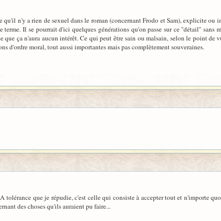
 qu'il n'y a rien de sexuel dans le roman (concernant Frodo et Sam), explicite ou i
 terme. Il se pourrait d'ici quelques générations qu'on passe sur ce "détail" sans m
 que ça n'aura aucun intérêt. Ce qui peut être sain ou malsain, selon le point de vu
tions d'ordre moral, tout aussi importantes mais pas complètement souveraines.
 LA tolérance que je répudie, c'est celle qui consiste à accepter tout et n'importe 
nant des choses qu'ils auraient pu faire...