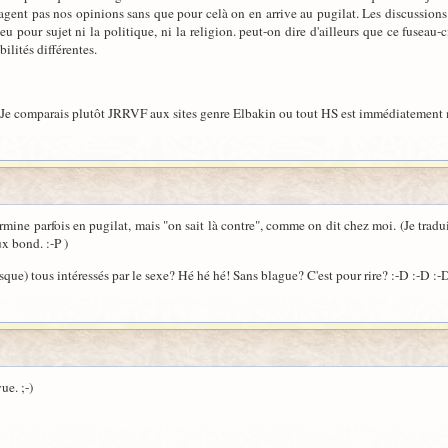
agent pas nos opinions sans que pour celà on en arrive au pugilat. Les discussions 
 eu pour sujet ni la politique, ni la religion. peut-on dire d'ailleurs que ce fuseau
bilités différentes.
e. Je comparais plutôt JRRVF aux sites genre Elbakin ou tout HS est immédiatement
termine parfois en pugilat, mais "on sait là contre", comme on dit chez moi. (Je tr
ux bond. :-P )
resque) tous intéressés par le sexe? Hé hé hé! Sans blague? C'est pour rire? :-D :-D :-
ue. ;-)