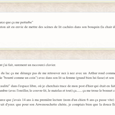
parce que ça me perturbe"
n ait eu envie de mettre des scènes de lit cachées dans son bouquin (la chair de 
 j'ai fait, surement un raccourci clavier.
s du lac ça me dérange pas de me retrouver nez à nez avec un Arthur rond comme
ie "bourré comme un coin") avec dans son lit sa femme (grand bien lui fasse) et son
xualité" dans l'espace libre, où je cherchais trace de mon post d'hier qui était en f
hambre (avec l'oreiller, le couvre-lit, le matelas et tout) ça....... ça me troue le bonne
parce que j'avais 14 ans à ma première lecture (nom d'un chien 6 ans ça passe vite) 
vait d'yeux que pour son Arwenouchette chérie, je comptais bien que la douce Eo