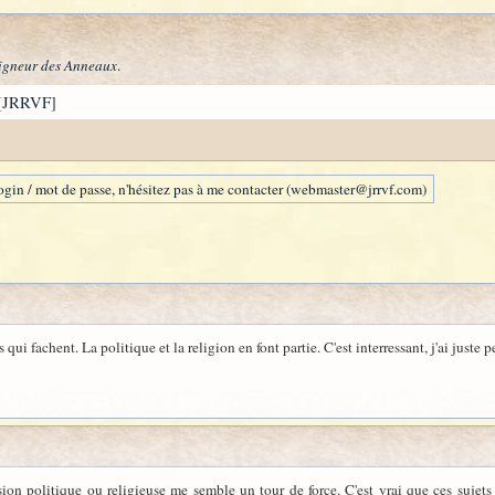
igneur des Anneaux
.
[JRRVF]
gin / mot de passe, n'hésitez pas à me contacter (webmaster@jrrvf.com)
ts qui fachent. La politique et la religion en font partie. C'est interressant, j'ai juste 
sion politique ou religieuse me semble un tour de force. C'est vrai que ces sujets 