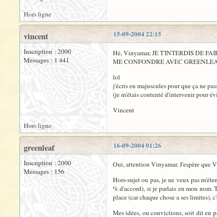
Hors ligne
15-09-2004 22:15
vincent
Inscription : 2000
Hé, Vinyamar, JE T'INTERDIS DE FA
Messages : 1 441
ME CONFONDRE AVEC GREENLEA
lol
j'écris en majuscules pour que ça ne pas
(je m'étais contenté d'intervenir pour év
Vincent
Hors ligne
16-09-2004 01:26
greenleaf
Inscription : 2000
Oui, attention Vinyamar. J'espère que Vi
Messages : 156
Hors-sujet ou pas, je ne veux pas m'éten
% d'accord), si je parlais en mon nom. T
place (car chaque chose a ses limites), c'
Mes idées, ou convictions, soit dit en pa