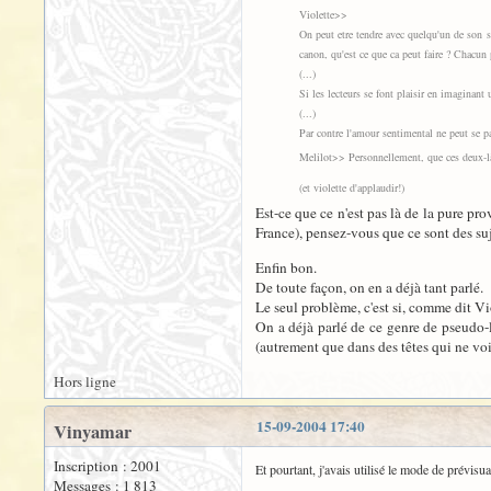
Violette>>
On peut etre tendre avec quelqu'un de son 
canon, qu'est ce que ca peut faire ? Chacun 
(...)
Si les lecteurs se font plaisir en imaginant
(...)
Par contre l'amour sentimental ne peut se 
Melilot>> Personnellement, que ces deux-là 
(et violette d'applaudir!)
Est-ce que ce n'est pas là de la pure pr
France), pensez-vous que ce sont des suj
Enfin bon.
De toute façon, on en a déjà tant parlé.
Le seul problème, c'est si, comme dit Vio
On a déjà parlé de ce genre de pseudo-le
(autrement que dans des têtes qui ne vo
Hors ligne
15-09-2004 17:40
Vinyamar
Inscription : 2001
Et pourtant, j'avais utilisé le mode de prévisua
Messages : 1 813