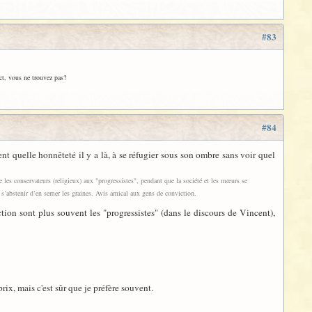
#83
ect, vous ne trouvez pas?
#84
t quelle honnêteté il y a là, à se réfugier sous son ombre sans voir quel
se les conservateurs (religieux) aux "progressistes", pendant que la société et les mœurs se
t s’abstenir d’en semer les graines. Avis amical aux gens de conviction.
ction sont plus souvent les "progressistes" (dans le discours de Vincent),
 prix, mais c'est sûr que je préfère souvent.