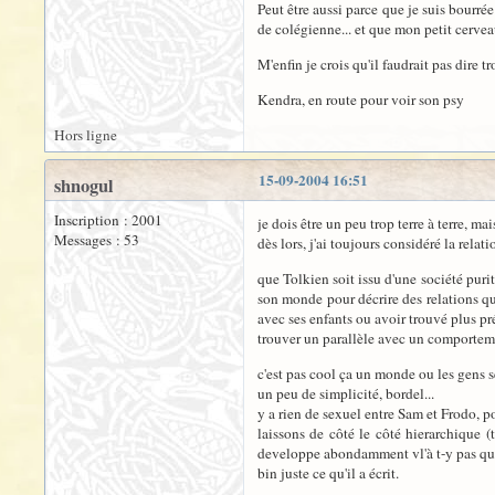
Peut être aussi parce que je suis bourr
de colégienne... et que mon petit cervea
M'enfin je crois qu'il faudrait pas dire t
Kendra, en route pour voir son psy
Hors ligne
15-09-2004 16:51
shnogul
Inscription : 2001
je dois être un peu trop terre à terre, ma
Messages : 53
dès lors, j'ai toujours considéré la rel
que Tolkien soit issu d'une société purit
son monde pour décrire des relations qui
avec ses enfants ou avoir trouvé plus pr
trouver un parallèle avec un comporteme
c'est pas cool ça un monde ou les gens s
un peu de simplicité, bordel...
y a rien de sexuel entre Sam et Frodo, p
laissons de côté le côté hierarchique (
developpe abondamment vl'à t-y pas que 
bin juste ce qu'il a écrit.