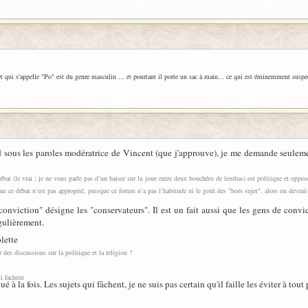
 et qui s'appelle "Po" est du genre masculin ... et pourtant il porte un sac à main... ce qui est éminemment susp
 sous les paroles modératrice de Vincent (que j'approuve), je me demande seulemen
 débat (le vrai ; je ne vous parle pas d’un baiser sur la joue entre deux bouchées de lembas) est politique et oppo
ue ce débat n’est pas approprié, puisque ce forum n’a pas l’habitude ni le goût des "hors sujet", alors on devrai
 conviction" désigne les "conservateurs". Il est un fait aussi que les gens de convi
gulièrement.
lette
 des discussions sur la politique et la religion ?
ui fachent
 à la fois. Les sujets qui fâchent, je ne suis pas certain qu'il faille les éviter à tout