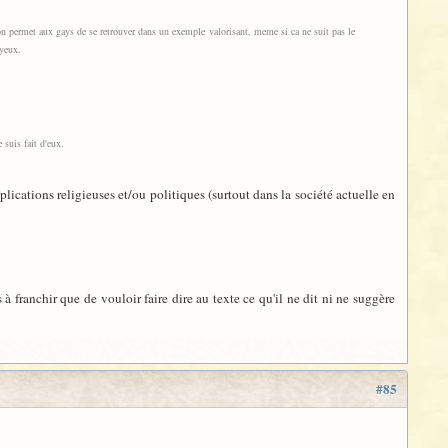
on permet aux gays de se retrouver dans un exemple valorisant, meme si ca ne suit pas le
 yeux.
 suis fait d'eux.
ications religieuses et/ou politiques (surtout dans la société actuelle en
 à franchir que de vouloir faire dire au texte ce qu'il ne dit ni ne suggère
#85