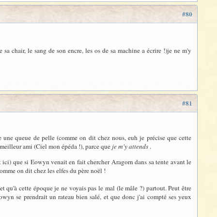
#80
sa chair, le sang de son encre, les os de sa machine a écrire !)je ne m'y
#81
 une queue de pelle (comme on dit chez nous, euh je précise que cette
 meilleur ami (Ciel mon épéda !), parce que
je m'y attends
.
ait ici) que si Eowyn venait en fait chercher Aragorn dans sa tente avant le
t comme on dit chez les elfes du père noël !
et qu'à cette époque je ne voyais pas le mal (le mâle ?) partout. Peut être
wyn se prendrait un rateau bien salé, et que donc j'ai compté ses yeux