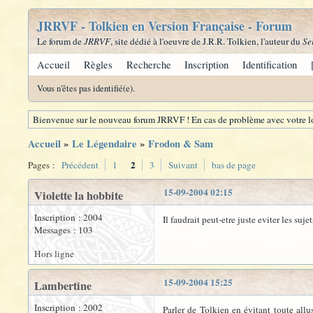
JRRVF - Tolkien en Version Française - Forum
Le forum de
JRRVF
, site dédié à l'oeuvre de J.R.R. Tolkien, l'auteur du
Se
Accueil
Règles
Recherche
Inscription
Identification
Vous n'êtes pas identifié(e).
Bienvenue sur le nouveau forum JRRVF ! En cas de problème avec votre lo
Accueil
»
Le Légendaire
»
Frodon & Sam
2
Pages :
Précédent
1
3
Suivant
bas de page
15-09-2004 02:15
Violette la hobbite
Inscription : 2004
Il faudrait peut-etre juste eviter les suje
Messages : 103
Hors ligne
15-09-2004 15:25
Lambertine
Inscription : 2002
Parler de Tolkien en évitant toute allu