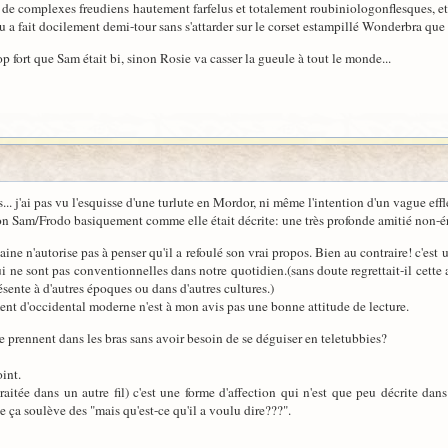
ée de complexes freudiens hautement farfelus et totalement roubiniologonflesques, 
u a fait docilement demi-tour sans s'attarder sur le corset estampillé Wonderbra que 
rop fort que Sam était bi, sinon Rosie va casser la gueule à tout le monde...
is... j'ai pas vu l'esquisse d'une turlute en Mordor, ni même l'intention d'un vague ef
ation Sam/Frodo basiquement comme elle était décrite: une très profonde amitié non-
aine n'autorise pas à penser qu'il a refoulé son vrai propos. Bien au contraire! c'est u
 ne sont pas conventionnelles dans notre quotidien.(sans doute regrettait-il cette 
ésente à d'autres époques ou dans d'autres cultures.)
nt d'occidental moderne n'est à mon avis pas une bonne attitude de lecture.
e prennent dans les bras sans avoir besoin de se déguiser en teletubbies?
oint.
traitée dans un autre fil) c'est une forme d'affection qui n'est que peu décrite da
ça soulève des "mais qu'est-ce qu'il a voulu dire???".