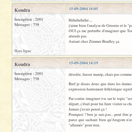
15-09-2004 16:05
Kendra
Inscription : 2001
Héhéhéhéhé....
Messages : 758
j'aime bien l'analyse de Greenie et le "
OUI ça me perturbe d'imaginer que Tonto
attends pas.
Autant chez Zimmer Bradley ça
Hors ligne
15-09-2004 16:19
Kendra
Inscription : 2001
désolée, fausse manip, chais pas comment
Messages : 758
Bref je disais donc que dans les dame
expression hautement folklorique signif
Par contre imaginer (vu sur le topic "se
départ, c'était pour lui faire visiter sa c
Jamais j'avais pensé ça !
Pourquoi ? ben je sais pas... peut être 
parce que sachant bien qu'Aragorn n'a
"allumés" pour rien.