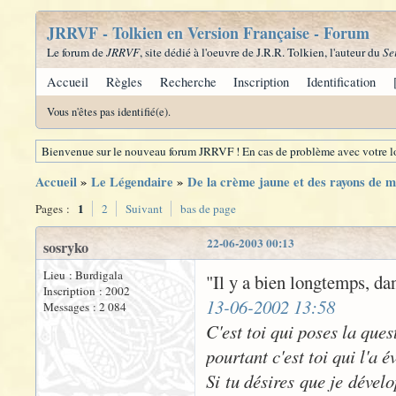
JRRVF - Tolkien en Version Française - Forum
Le forum de
JRRVF
, site dédié à l'oeuvre de J.R.R. Tolkien, l'auteur du
Se
Accueil
Règles
Recherche
Inscription
Identification
Vous n'êtes pas identifié(e).
Bienvenue sur le nouveau forum JRRVF ! En cas de problème avec votre lo
Accueil
»
Le Légendaire
»
De la crème jaune et des rayons de mie
1
Pages :
2
Suivant
bas de page
22-06-2003 00:13
sosryko
Lieu : Burdigala
"Il y a bien longtemps, dan
Inscription : 2002
13-06-2002 13:58
Messages : 2 084
C'est toi qui poses la que
pourtant c'est toi qui l'a 
Si tu désires que je dévelo