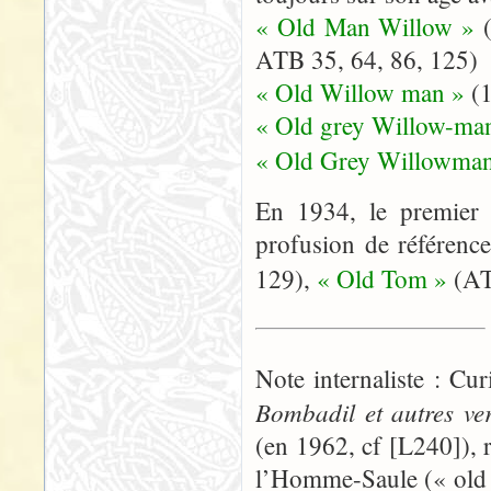
« Old Man Willow »
ATB 35, 64, 86, 125)
« Old Willow man »
(
« Old grey Willow-ma
« Old Grey Willowman
En 1934, le premier 
profusion de référenc
129),
« Old Tom »
(AT
Note internaliste : C
Bombadil et autres ve
(en 1962, cf [L240]),
l’Homme-Saule (« old