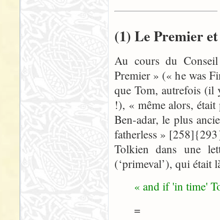
(1) Le Premier et 
Au cours du Conseil 
Premier » (« he was Fir
que Tom, autrefois (il
!), « même alors, étai
Ben-adar, le plus ancie
fatherless » [258]{293
Tolkien dans une le
(‘primeval’), qui étai
« and if 'in time'
=