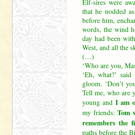
Elf-sires were aw
that he nodded as 
before him, enchan
words, the wind h
day had been wit
West, and all the s
(…)
‘Who are you, Mas
‘Eh, what?’ said 
gloom. ‘Don’t yo
Tell me, who are 
I am o
young and
Tom w
my friends:
remembers the fi
paths before the Bi