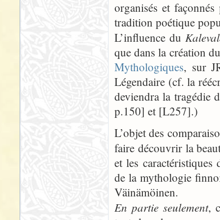
organisés et façonnés
tradition poétique popu
Kaleva
L’influence du
que dans la création du
Mythologiques
, sur J
Légendaire (cf. la rééc
deviendra la tragédie 
p.150] et [L257].)
L’objet des comparaison
faire découvrir la bea
et les caractéristique
de la mythologie finnoi
Väinämöinen.
En partie seulement
, 