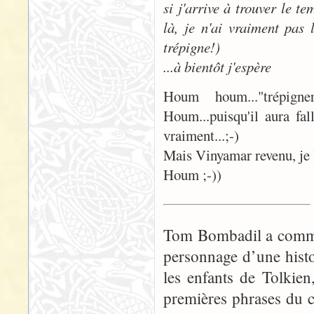
si j'arrive à trouver le t
là, je n'ai vraiment pas 
trépigne!)
...à bientôt j'espère
Houm houm..."trépign
Houm...puisqu'il aura f
vraiment...;-)
Mais Vinyamar revenu, je l
Houm ;-))
Tom Bombadil a commen
personnage d’une histo
les enfants de Tolkie
premières phrases du 