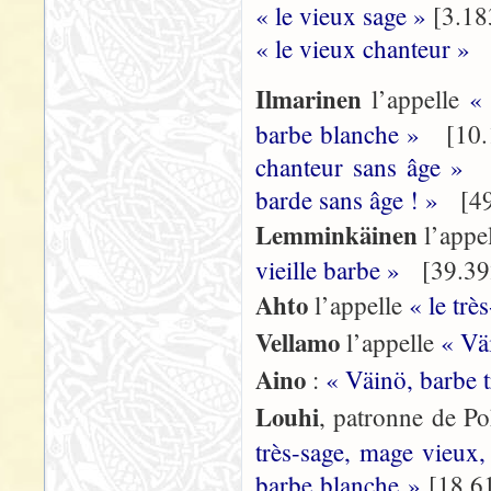
« le vieux sage »
[3.18
« le vieux chanteur »
[
Ilmarinen
l’appelle
«
barbe blanche »
[10.1
chanteur sans âge »
[
barde sans âge ! »
[49
Lemminkäinen
l’appe
vieille barbe »
[39.39
Ahto
l’appelle
« le trè
Vellamo
l’appelle
« Vä
Aino
:
« Väinö, barbe t
Louhi
, patronne de Po
très-sage, mage vieux
barbe blanche »
[18.6