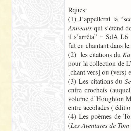
Rques:
(1) J’appellerai la “s
Anneaux
qui s’étend d
il s’arrêta” = SdA I.
fut en chantant dans l
Ka
(2) les citations du
pour la collection de 
[chant.vers] ou (vers) e
Se
(3) Les citations du
entre crochets (auquel
volume d’Houghton Mif
entre accolades ( éditi
(4) Les poèmes de To
Les Aventures de Tom
(