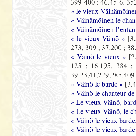
399-400 ; 46.45-6, 35
« le vieux Väinämöine
« Väinämöinen le chan
« Väinämöinen l’enfan
« le vieux Väinö »
[3
273, 309 ; 37.200 ; 38
« Väinö le vieux »
[2
125 ; 16.195, 384 ; 
39.23,41,229,285,409 ;
« Väinö le barde »
[3.
« Väinö le chanteur de
« Le vieux Väinö, bar
« Le vieux Väinö, le c
« Väinö le vieux barde
« Väinö le vieux barde