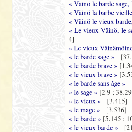
« Väinö le barde sage,
« Väinö la barbe vieill
« Väinö le vieux barde
« Le vieux Väinö, le s
4]
« Le vieux Väinämöinen
« le barde sage »
[37.
« le barde brave »
[1.3
« le vieux brave »
[3.5
« le barde sans âge »
[
« le sage »
[2.9 ; 38.2
« le vieux »
[3.415]
« le mage »
[3.536]
« le barde »
[5.145 ; 1
« le vieux barde »
[21.