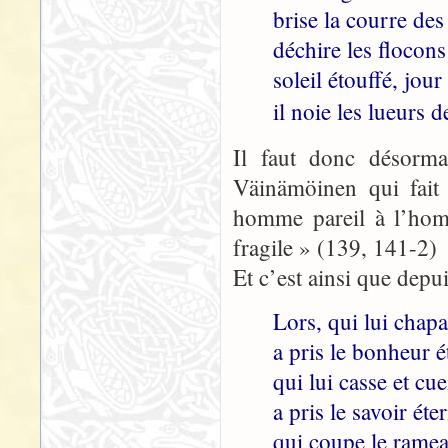
brise la courre des
déchire les flocons
soleil étouffé, jour
il noie les lueurs d
Il faut donc désorm
Väinämöinen qui fait 
homme pareil à l’homm
fragile » (139, 141-2)
Et c’est ainsi que depui
Lors, qui lui chap
a pris le bonheur é
qui lui casse et cue
a pris le savoir éter
qui coupe le ramea