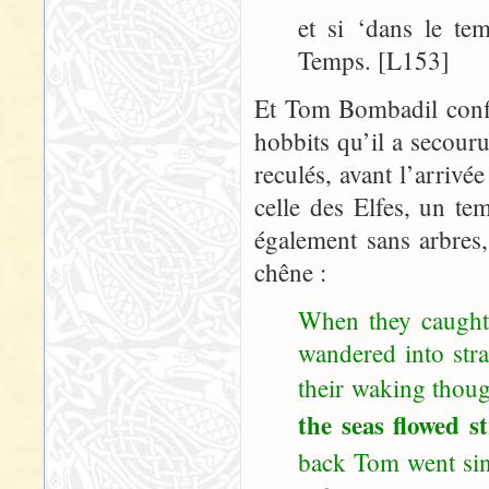
et si ‘dans le te
Temps. [L153]
Et Tom Bombadil confi
hobbits qu’il a secour
reculés, avant l’arriv
celle des Elfes, un te
également sans arbres,
chêne :
When they caught
wandered into str
their waking thou
the seas flowed s
back Tom went sin