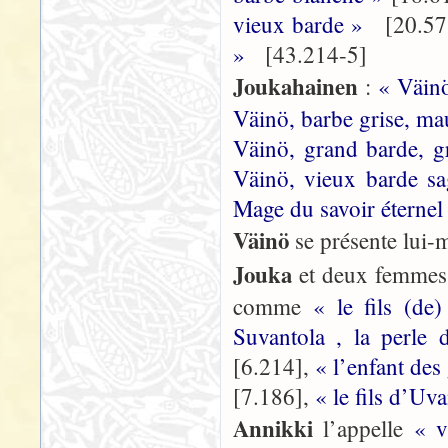
vieux barde »
[20.57
»
[43.214-5]
Joukahainen
:
« Väinö
Väinö, barbe grise, ma
Väinö, grand barde, g
Väinö, vieux barde s
Mage du savoir éternel
Väinö
se présente lu
Jouka
et deux femme
comme
« le fils (d
Suvantola , la perle
[6.214],
« l’enfant de
[7.186],
« le fils d’Uv
Annikki
l’appelle
« 