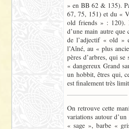
» en BB 62 & 135). Pa
67, 75, 151) et du « 
old friends » : 120).
d’une main autre que c
de l’adjectif « old » 
l’Aîné, au « plus anci
pères d’arbres, qui se
« dangereux Grand saul
un hobbit, êtres qui, 
est finalement très limi
On retrouve cette man
variations autour d’un
« sage », barbe « gri