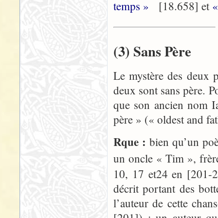
temps »
[18.658] et
«
(3) Sans Père
Le mystère des deux p
deux sont sans père. P
que son ancien nom Iar
père » (« oldest and fa
Rque :
bien qu’un poè
un oncle « Tim », frè
10, 17 et24 en [201-2
décrit portant des bo
l’auteur de cette chan
[201]) ; un auteur qu