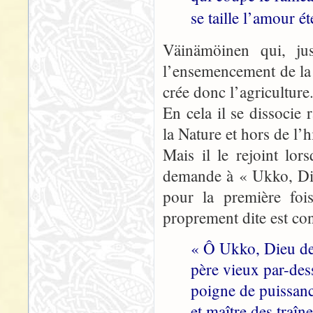
se taille l’amour é
Väinämöinen qui, jusq
l’ensemencement de la t
crée donc l’agriculture
En cela il se dissoci
la Nature et hors de l’
Mais il le rejoint lor
demande à « Ukko, Die
pour la première fois
proprement dite est co
« Ô Ukko, Dieu de
père vieux par-dess
poigne de puissan
et maître des traîn