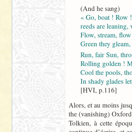
(And he sang)
« Go, boat ! Row !
reeds are leaning, 
Flow, stream, flow
Green they gleam, 
Run, fair Sun, thr
Rolling golden ! M
Cool the pools, t
In shady glades le
[HVI, p.116]
Alors, et au moins jus
the (vanishing) Oxford
Tolkien, à cette époq
continue d’écrire, et 