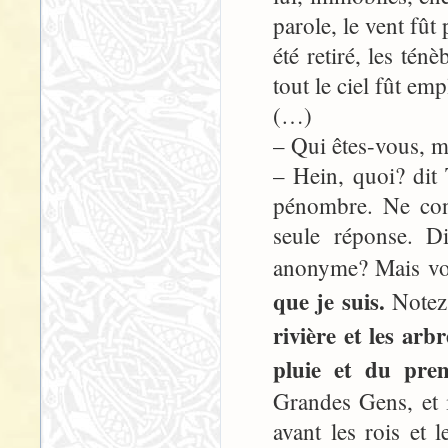
parole, le vent fût
été retiré, les tén
tout le ciel fût emp
(…)
– Qui êtes-vous, 
– Hein, quoi? dit 
pénombre. Ne con
seule réponse. D
anonyme? Mais vou
que je suis.
Notez
rivière et les ar
pluie et du prem
Grandes Gens, et il
avant les rois et 