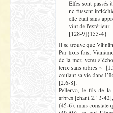
Elfes sont passés à
ne fussent infléchi
elle était sans ap
vint de l'extérieu
[128-9]{153-4}
Il se trouve que Väinäm
Par trois fois, Väinä
de la mer, venu s’éch
terre sans arbres » [1.
coulant sa vie dans l’îl
[2.6-8].
Pellervo, le fils de l
arbres [chant 2.13-42]
(45-6), mais constate 
(49-50), ce qui l’éne