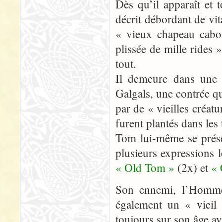
Dès qu’il apparaît et
décrit débordant de vita
« vieux chapeau cabos
plissée de mille rides 
tout.
Il demeure dans une 
Galgals, une contrée q
par de « vieilles créat
furent plantés dans le
Tom lui-même se prés
plusieurs expressions l
« Old Tom »
(2x) et
«
Son ennemi, l’Homme
également un « vieil 
toujours sur son âge av