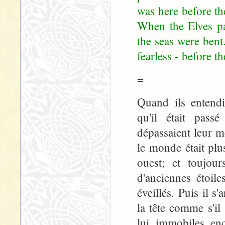
was here before t
When the Elves pa
the seas were bent
fearless - before 
=
Quand ils entendi
qu'il était pass
dépassaient leur m
le monde était plu
ouest; et toujour
d'anciennes étoil
éveillés. Puis il s
la tête comme s'il 
lui, immobiles, enc