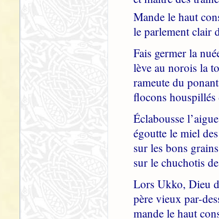
Mande le haut cons
le parlement clair 
Fais germer la nuée
lève au norois la t
rameute du ponant 
flocons houspillés
Éclabousse l’aigue 
égoutte le miel de
sur les bons grains
sur le chuchotis de
Lors Ukko, Dieu de
père vieux par-dess
mande le haut cons