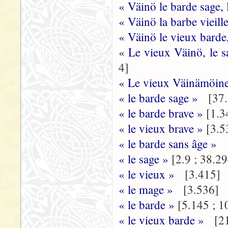
« Väinö le barde sage,
« Väinö la barbe vieill
« Väinö le vieux barde
« Le vieux Väinö, le s
4]
« Le vieux Väinämöinen
« le barde sage »
[37.
« le barde brave »
[1.3
« le vieux brave »
[3.5
« le barde sans âge »
[
« le sage »
[2.9 ; 38.2
« le vieux »
[3.415]
« le mage »
[3.536]
« le barde »
[5.145 ; 1
« le vieux barde »
[21.