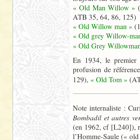
« Old Man Willow »
ATB 35, 64, 86, 125)
« Old Willow man »
(
« Old grey Willow-ma
« Old Grey Willowman
En 1934, le premier 
profusion de référenc
129),
« Old Tom »
(AT
Note internaliste : C
Bombadil et autres ve
(en 1962, cf [L240]),
l’Homme-Saule (« old