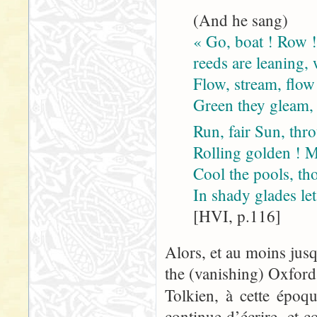
(And he sang)
« Go, boat ! Row !
reeds are leaning, 
Flow, stream, flow
Green they gleam, 
Run, fair Sun, thr
Rolling golden ! M
Cool the pools, t
In shady glades le
[HVI, p.116]
Alors, et au moins jus
the (vanishing) Oxford
Tolkien, à cette époq
continue d’écrire, et 