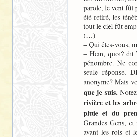
parole, le vent fût
été retiré, les tén
tout le ciel fût emp
(…)
– Qui êtes-vous, 
– Hein, quoi? dit 
pénombre. Ne con
seule réponse. D
anonyme? Mais vou
que je suis.
Notez
rivière et les ar
pluie et du prem
Grandes Gens, et il
avant les rois et 