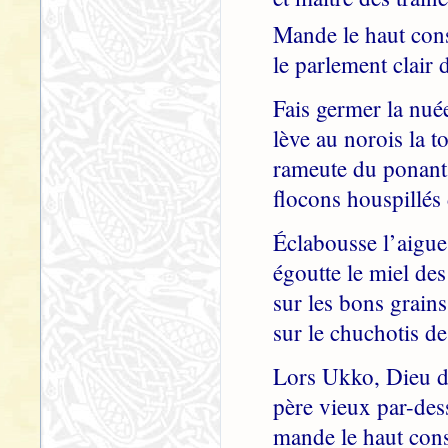
Mande le haut cons
le parlement clair 
Fais germer la nuée
lève au norois la t
rameute du ponant 
flocons houspillés
Éclabousse l’aigue 
égoutte le miel de
sur les bons grains
sur le chuchotis de
Lors Ukko, Dieu de
père vieux par-dess
mande le haut cons