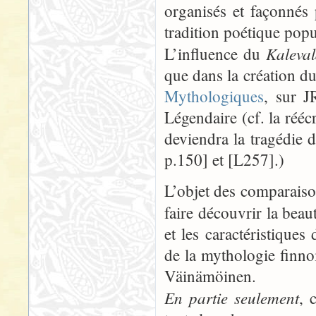
organisés et façonnés
tradition poétique popu
Kaleva
L’influence du
que dans la création du
Mythologiques
, sur J
Légendaire (cf. la rééc
deviendra la tragédie 
p.150] et [L257].)
L’objet des comparaison
faire découvrir la bea
et les caractéristique
de la mythologie finnoi
Väinämöinen.
En partie seulement
, 