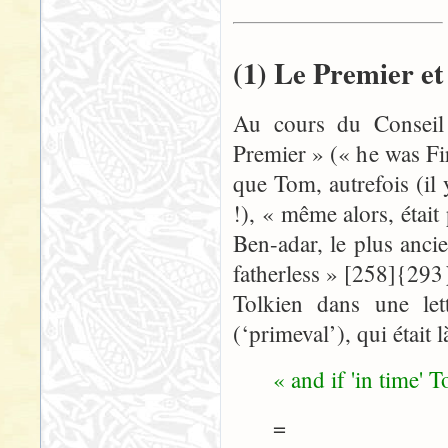
(1) Le Premier et 
Au cours du Conseil 
Premier » (« he was Fir
que Tom, autrefois (il
!), « même alors, étai
Ben-adar, le plus ancie
fatherless » [258]{293
Tolkien dans une le
(‘primeval’), qui étai
« and if 'in time'
=