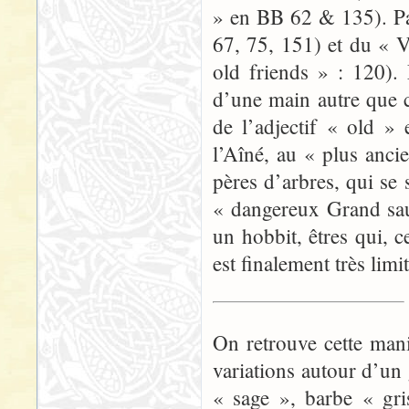
» en BB 62 & 135). Pa
67, 75, 151) et du « 
old friends » : 120).
d’une main autre que c
de l’adjectif « old » 
l’Aîné, au « plus anci
pères d’arbres, qui se
« dangereux Grand saul
un hobbit, êtres qui, 
est finalement très limi
On retrouve cette man
variations autour d’un
« sage », barbe « gri