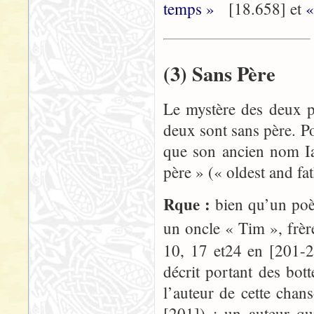
temps »
[18.658] et
«
(3) Sans Père
Le mystère des deux p
deux sont sans père. P
que son ancien nom Iar
père » (« oldest and fa
Rque :
bien qu’un poè
un oncle « Tim », frè
10, 17 et24 en [201-2
décrit portant des bo
l’auteur de cette chan
[201]) ; un auteur qu