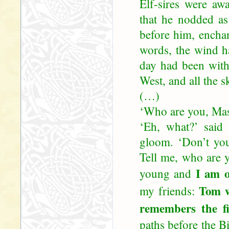
Elf-sires were aw
that he nodded as 
before him, enchan
words, the wind h
day had been wit
West, and all the s
(…)
‘Who are you, Mas
‘Eh, what?’ said 
gloom. ‘Don’t yo
Tell me, who are 
I am o
young and
Tom w
my friends:
remembers the fi
paths before the Bi