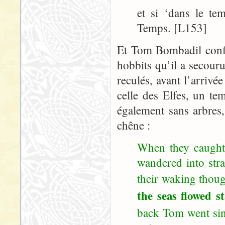
et si ‘dans le te
Temps. [L153]
Et Tom Bombadil confi
hobbits qu’il a secour
reculés, avant l’arriv
celle des Elfes, un te
également sans arbres,
chêne :
When they caught
wandered into str
their waking thou
the seas flowed s
back Tom went sin