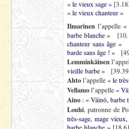
« le vieux sage »
[3.18
« le vieux chanteur »
[
Ilmarinen
l’appelle
«
barbe blanche »
[10.1
chanteur sans âge »
[
barde sans âge ! »
[49
Lemminkäinen
l’appe
vieille barbe »
[39.39
Ahto
l’appelle
« le trè
Vellamo
l’appelle
« Vä
Aino
:
« Väinö, barbe t
Louhi
, patronne de Po
très-sage, mage vieux
barbe blanche »
[18.6