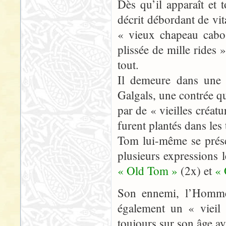
Dès qu’il apparaît et
décrit débordant de vita
« vieux chapeau cabos
plissée de mille rides 
tout.
Il demeure dans une 
Galgals, une contrée q
par de « vieilles créat
furent plantés dans le
Tom lui-même se prés
plusieurs expressions l
« Old Tom »
(2x) et
«
Son ennemi, l’Homme
également un « vieil 
toujours sur son âge av