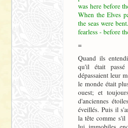
was here before t
When the Elves pa
the seas were bent
fearless - before 
=
Quand ils entendi
qu'il était pass
dépassaient leur m
le monde était plu
ouest; et toujour
d'anciennes étoil
éveillés. Puis il s
la tête comme s'il 
lui, immobiles, enc