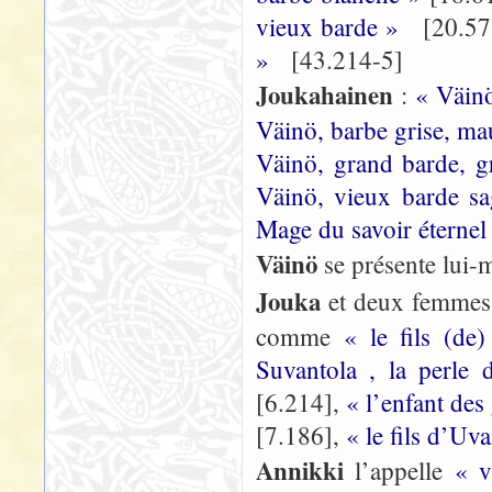
vieux barde »
[20.57
»
[43.214-5]
Joukahainen
:
« Väinö
Väinö, barbe grise, ma
Väinö, grand barde, g
Väinö, vieux barde s
Mage du savoir éternel
Väinö
se présente lu
Jouka
et deux femme
comme
« le fils (d
Suvantola , la perle
[6.214],
« l’enfant de
[7.186],
« le fils d’Uv
Annikki
l’appelle
« 