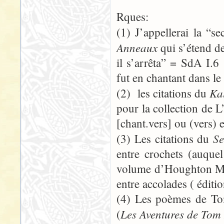
Rques:
(1) J’appellerai la “s
Anneaux
qui s’étend d
il s’arrêta” = SdA I.
fut en chantant dans l
Ka
(2) les citations du
pour la collection de 
[chant.vers] ou (vers) e
Se
(3) Les citations du
entre crochets (auquel
volume d’Houghton Mif
entre accolades ( éditi
(4) Les poèmes de To
Les Aventures de Tom
(