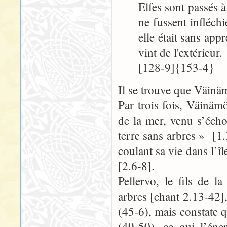
Elfes sont passés à
ne fussent infléchi
elle était sans ap
vint de l'extérieu
[128-9]{153-4}
Il se trouve que Väinäm
Par trois fois, Väinä
de la mer, venu s’éch
terre sans arbres » [1.
coulant sa vie dans l’îl
[2.6-8].
Pellervo, le fils de l
arbres [chant 2.13-42]
(45-6), mais constate 
(49-50), ce qui l’éne