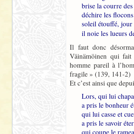
brise la courre des
déchire les flocons
soleil étouffé, jour
il noie les lueurs d
Il faut donc désorm
Väinämöinen qui fait 
homme pareil à l’homm
fragile » (139, 141-2)
Et c’est ainsi que depui
Lors, qui lui chap
a pris le bonheur é
qui lui casse et cue
a pris le savoir éter
qui coupe le ramea