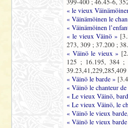
399-400 ; 46.45-6, 35
« le vieux Väinämöine
« Väinämöinen le chan
« Väinämöinen l’enfan
« le vieux Väinö »
[3
273, 309 ; 37.200 ; 38
« Väinö le vieux »
[2
125 ; 16.195, 384 ; 
39.23,41,229,285,409 ;
« Väinö le barde »
[3.
« Väinö le chanteur de
« Le vieux Väinö, bar
« Le vieux Väinö, le c
« Väinö le vieux barde
« Väinö le vieux barde