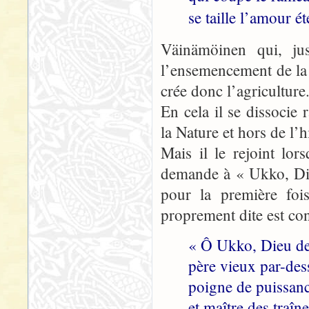
se taille l’amour é
Väinämöinen qui, jusq
l’ensemencement de la t
crée donc l’agriculture
En cela il se dissoci
la Nature et hors de l’
Mais il le rejoint lor
demande à « Ukko, Die
pour la première fois
proprement dite est co
« Ô Ukko, Dieu de
père vieux par-dess
poigne de puissan
et maître des traîn