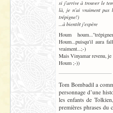
si j'arrive à trouver le t
là, je n'ai vraiment pas 
trépigne!)
...à bientôt j'espère
Houm houm..."trépign
Houm...puisqu'il aura f
vraiment...;-)
Mais Vinyamar revenu, je l
Houm ;-))
Tom Bombadil a commen
personnage d’une histo
les enfants de Tolkie
premières phrases du 