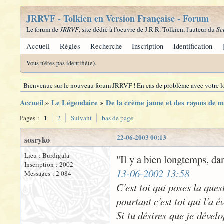
JRRVF - Tolkien en Version Française - Forum
Le forum de
JRRVF
, site dédié à l'oeuvre de J.R.R. Tolkien, l'auteur du
Se
Accueil
Règles
Recherche
Inscription
Identification
Vous n'êtes pas identifié(e).
Bienvenue sur le nouveau forum JRRVF ! En cas de problème avec votre lo
Accueil
»
Le Légendaire
»
De la crème jaune et des rayons de mie
1
Pages :
2
Suivant
bas de page
22-06-2003 00:13
sosryko
Lieu : Burdigala
"Il y a bien longtemps, dan
Inscription : 2002
13-06-2002 13:58
Messages : 2 084
C'est toi qui poses la que
pourtant c'est toi qui l'a 
Si tu désires que je dévelo