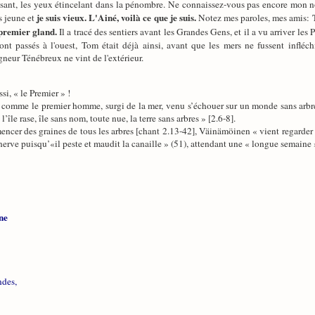
ssant, les yeux étincelant dans la pénombre. Ne connaissez-vous pas encore mon n
je suis vieux. L'Ainé, voilà ce que je suis.
s jeune et
Notez mes paroles, mes amis:
 premier gland.
Il a tracé des sentiers avant les Grandes Gens, et il a vu arriver les Pe
nt passés à l'ouest, Tom était déjà ainsi, avant que les mers ne fussent infléchi
gneur Ténébreux ne vint de l'extérieur.
si, « le Premier » !
 comme le premier homme, surgi de la mer, venu s’échouer sur un monde sans arbres :
l’île rase, île sans nom, toute nue, la terre sans arbres » [2.6-8].
nsemencer des graines de tous les arbres [chant 2.13-42], Väinämöinen « vient regarde
énerve puisqu’«il peste et maudit la canaille » (51), attendant une « longue semaine »
ne
ndes,