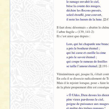
le ramage envahit le ciel,
brise la courre des nuages,
déchire les flocons pressés,
soleil étouffé, jour couvert,
2
il noie les lueurs de la lune.
[
.6
Il faut donc désormais « abattre le chê
l’arbre fragile » (139, 141-2)
Et c’est ainsi que depuis :
Lors, qui lui chaparde une bran
a pris le bonheur éternel ;
qui lui casse et cueille la cime
a pris le savoir éternel ;
qui coupe le rameau de feuilles
2
se taille l’amour éternel.
[
.191-
Väinämöinen qui, jusque là, s’était conte
En cela il se dissocie radicalement de 
Mais il le rejoint lorsque, pour « faire 
de la pluie proprement dite est conséqu
« Ô Ukko, Dieu dessus les dieux
père vieux par-dessus le ciel,
poigne de puissance aux nuages
et maître des traînes pansues !