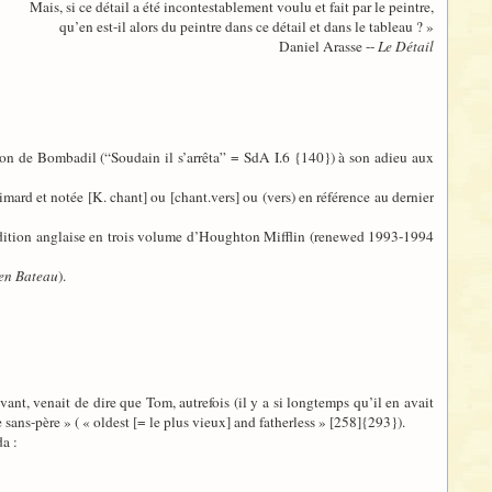
Mais, si ce détail a été incontestablement voulu et fait par le peintre,
qu’en est-il alors du peintre dans ce détail et dans le tableau ? »
Daniel Arasse --
Le Détail
ion de Bombadil (“Soudain il s’arrêta” = SdA I.6 {140}) à son adieu aux
mard et notée [K. chant] ou [chant.vers] ou (vers) en référence au dernier
l’édition anglaise en trois volume d’Houghton Mifflin (renewed 1993-1994
en Bateau
).
ant, venait de dire que Tom, autrefois (il y a si longtemps qu’il en avait
sans-père » ( « oldest [= le plus vieux] and fatherless » [258]{293}).
a :