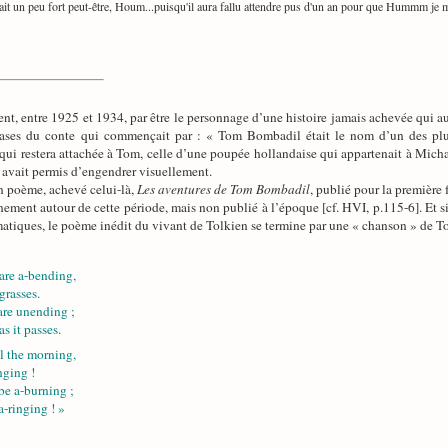
 un peu fort peut-être, Houm...puisqu'il aura fallu attendre pus d'un an pour que Hummm je m'
entre 1925 et 1934, par être le personnage d’une histoire jamais achevée qui aura
rases du conte qui commençait par : « Tom Bombadil était le nom d’un des pl
ui restera attachée à Tom, celle d’une poupée hollandaise qui appartenait à Michael
 avait permis d’engendrer visuellement.
n poème, achevé celui-là,
Les aventures de Tom Bombadil
, publié pour la première 
inement autour de cette période, mais non publié à l’époque [cf. HVI, p.115-6]. Et s
tiques, le poème inédit du vivant de Tolkien se termine par une « chanson » de To
are a-bending,
grasses.
 are unending ;
s it passes.
l the morning,
nging !
be a-burning ;
 a-ringing ! »