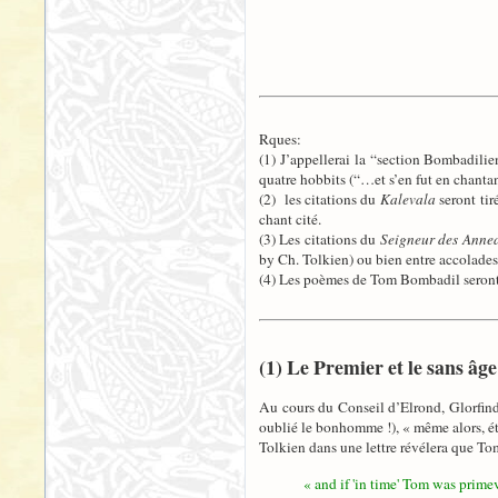
Rques:
(1) J’appellerai la “section Bombadilie
quatre hobbits (“…et s’en fut en chant
(2) les citations du
Kalevala
seront tir
chant cité.
(3) Les citations du
Seigneur des Anne
by Ch. Tolkien) ou bien entre accolades 
(4) Les poèmes de Tom Bombadil seront 
(1) Le Premier et le sans âge
Au cours du Conseil d’Elrond, Glorfindel
oublié le bonhomme !), « même alors, éta
Tolkien dans une lettre révélera que To
« and if 'in time' Tom was prime