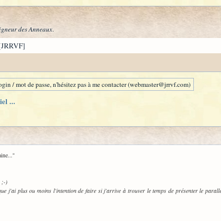
igneur des Anneaux
.
[JRRVF]
gin / mot de passe, n'hésitez pas à me contacter (webmaster@jrrvf.com)
l ...
ine..."
 ;-)
que j'ai plus ou moins l'intention de faire si j'arrive à trouver le temps de présenter le paral