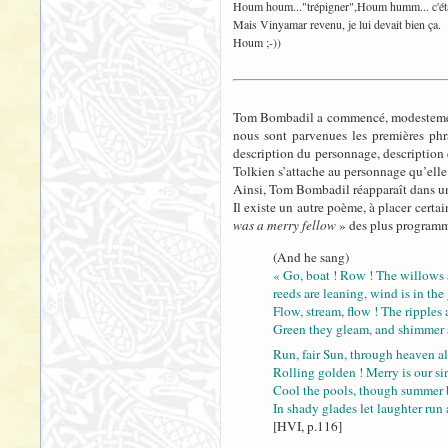
Houm houm..."trépigner",Houm humm... c'était
Mais Vinyamar revenu, je lui devait bien ça.
Houm ;-))
Tom Bombadil a commencé, modestement, 
nous sont parvenues les premières ph
description du personnage, description q
Tolkien s’attache au personnage qu’elle
Ainsi, Tom Bombadil réapparaît dans u
Il existe un autre poème, à placer certa
was a merry fellow
» des plus programma
(And he sang)
« Go, boat ! Row ! The willows 
reeds are leaning, wind is in the 
Flow, stream, flow ! The ripples
Green they gleam, and shimmer a
Run, fair Sun, through heaven al
Rolling golden ! Merry is our si
Cool the pools, though summer 
In shady glades let laughter run
[HVI, p.116]