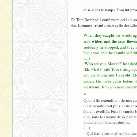
=
et si ‘dans le temps’ Tom fut pri
Et Tom Bombadil confirmera cela de son 
des Hommes, avant même celle des Elfes, 
When they caught his words ag
was wider, and the seas flowe
suddenly he slopped, and they sa
had gone, and the clouds had dri
(…)
‘Who are you, Master?’ he asked
‘Eh, what?’ said Tom sitting up
I am old. El
you are young and
acorn.
He made paths before th
westward, Tom was here already, 
=
Quand ils entendirent de nouveau
où le monde était plus vaste et o
étaient éveillés. Puis il s'arrêt
que, sous le charme de sa parole, 
la clarté de blanches étoiles.
(…)
– Qui êtes-vous, maître ? deman