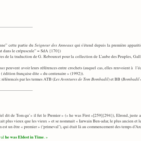
nne” cette partie du
Seigneur des Anneaux
qui s’étend depuis la première apparit
ant dans le crépuscule” = SdA {170})
ées de la traduction de G. Rebourcet pour la collection de L’aube des Peuples, Galli
aux
peuvent avoir leurs références entre crochets (auquel cas, elles renvoient à 
( édition française dite « du centenaire » (1992)).
référencés par les termes ATB (
Les Aventures de Tom Bombadil
) et BB (
Bombadil 
 dit de Tom qu’« il fut le Premier » (« he was First »[259]{294}), Elrond, juste av
it plus vieux que les vieux » et se nommait « Iarwain Ben-adar, le plus ancien et le 
m est un être « premier » (‘primeval’), qui était là au commencement des temps d’Ard
he was Eldest in Time
val
. »