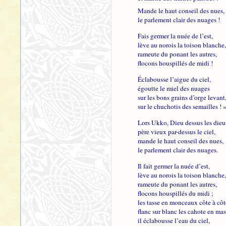
Mande le haut conseil des nues,
le parlement clair des nuages !
Fais germer la nuée de l’est,
lève au norois la toison blanche,
rameute du ponant les autres,
flocons houspillés de midi !
Éclabousse l’aigue du ciel,
égoutte le miel des nuages
sur les bons grains d’orge levant
sur le chuchotis des semailles ! 
Lors Ukko, Dieu dessus les dieu
père vieux par-dessus le ciel,
mande le haut conseil des nues,
le parlement clair des nuages.
Il fait germer la nuée d’est,
lève au norois la toison blanche,
rameute du ponant les autres,
flocons houspillés du midi ;
les tasse en monceaux côte à côt
flanc sur blanc les cahote en mas
il éclabousse l’eau du ciel,