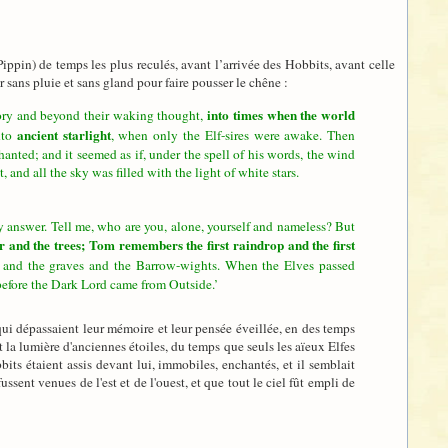
ppin) de temps les plus reculés, avant l’arrivée des Hobbits, avant celle
sans pluie et sans gland pour faire pousser le chêne :
into times when the world
ory and beyond their waking thought,
ancient starlight
nto
, when only the Elf-sires were awake. Then
hanted; and it seemed as if, under the spell of his words, the wind
nd all the sky was filled with the light of white stars.
y answer. Tell me, who are you, alone, yourself and nameless? But
 and the trees; Tom remembers the first raindrop and the first
s and the graves and the Barrow-wights. When the Elves passed
 before the Dark Lord came from Outside.’
 qui dépassaient leur mémoire et leur pensée éveillée, en des temps
t la lumière d'anciennes étoiles, du temps que seuls les aïeux Elfes
bbits étaient assis devant lui, immobiles, enchantés, et il semblait
fussent venues de l'est et de l'ouest, et que tout le ciel fût empli de