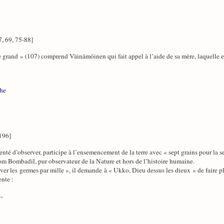
7, 69, 75-88]
ne grand » (107) comprend Väinämöinen qui fait appel à l’aide de sa mère, laquelle
che
196]
nté d’observer, participe à l’ensemencement de la terre avec « sept grains pour la se
Tom Bombadil, pur observateur de la Nature et hors de l’histoire humaine.
lever les germes par mille », il demande à « Ukko, Dieu dessus les dieux » de faire pl
ente :
,