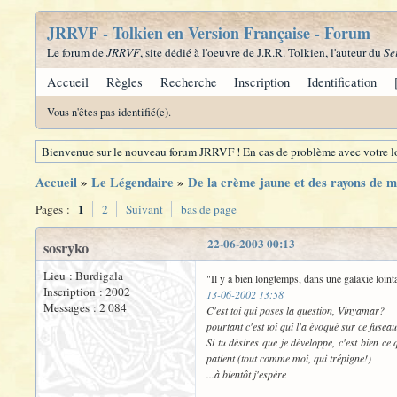
JRRVF - Tolkien en Version Française - Forum
Le forum de
JRRVF
, site dédié à l'oeuvre de J.R.R. Tolkien, l'auteur du
Se
Accueil
Règles
Recherche
Inscription
Identification
Vous n'êtes pas identifié(e).
Bienvenue sur le nouveau forum JRRVF ! En cas de problème avec votre lo
Accueil
»
Le Légendaire
»
De la crème jaune et des rayons de mie
1
Pages :
2
Suivant
bas de page
22-06-2003 00:13
sosryko
Lieu : Burdigala
"Il y a bien longtemps, dans une galaxie lointa
Inscription : 2002
13-06-2002 13:58
Messages : 2 084
C'est toi qui poses la question, Vinyamar?
pourtant c'est toi qui l'a évoqué sur ce fuseau
Si tu désires que je développe, c'est bien ce 
patient (tout comme moi, qui trépigne!)
...à bientôt j'espère