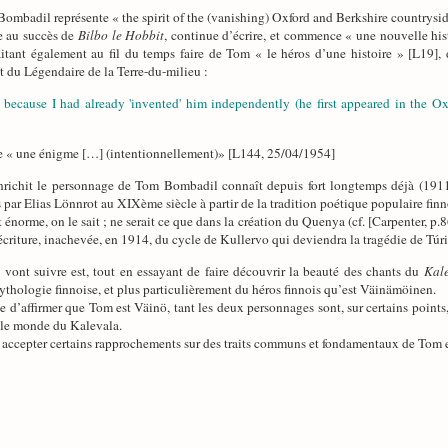
ombadil représente « the spirit of the (vanishing) Oxford and Berkshire countrysi
te au succès de
Bilbo le Hobbit
, continue d’écrire, et commence « une nouvelle histo
ant également au fil du temps faire de Tom « le héros d’une histoire » [L19], dé
t du Légendaire de la Terre-du-milieu :
in because I had already 'invented' him independently (he first appeared in the
ue « une énigme […] (intentionnellement)» [L144, 25/04/1954]
nrichit le personnage de Tom Bombadil connaît depuis fort longtemps déjà (191
s par Elias Lönnrot au XIXème siècle à partir de la tradition poétique populaire finn
énorme, on le sait ; ne serait ce que dans la création du Quenya (cf. [Carpenter, p.8
éécriture, inachevée, en 1914, du cycle de Kullervo qui deviendra la tragédie de Túri
i vont suivre est, tout en essayant de faire découvrir la beauté des chants du
Kal
mythologie finnoise, et plus particulièrement du héros finnois qu’est Väinämöinen.
cule d’affirmer que Tom est Väinö, tant les deux personnages sont, sur certains points
 le monde du Kalevala.
t accepter certains rapprochements sur des traits communs et fondamentaux de Tom e