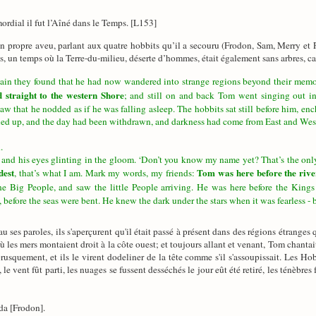
mordial il fut l’Aîné dans le Temps. [L153]
propre aveu, parlant aux quatre hobbits qu’il a secouru (Frodon, Sam, Merry et Pi
un temps où la Terre-du-milieu, déserte d’hommes, était également sans arbres, car 
ain they found that he had now wandered into strange regions beyond their mem
d straight to the western Shore
; and still on and back Tom went singing out i
w that he nodded as if he was falling asleep. The hobbits sat still before him, enc
ed up, and the day had been withdrawn, and darkness had come from East and West, a
.
, and his eyes glinting in the gloom. ‘Don’t you know my name yet? That’s the onl
dest
Tom was here before the river
, that’s what I am. Mark my words, my friends:
e Big People, and saw the little People arriving. He was here before the King
before the seas were bent. He knew the dark under the stars when it was fearless -
 ses paroles, ils s'aperçurent qu'il était passé à présent dans des régions étranges
ù les mers montaient droit à la côte ouest; et toujours allant et venant, Tom chantai
a brusquement, et ils le virent dodeliner de la tête comme s'il s'assoupissait. Les Ho
le vent fût parti, les nuages se fussent desséchés le jour eût été retiré, les ténèbres 
da [Frodon].