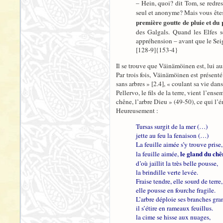
– Hein, quoi? dit Tom, se redre
seul et anonyme? Mais vous ête
première goutte de pluie et du
des Galgals. Quand les Elfes so
appréhension – avant que le Sei
[128-9]{153-4}
Il se trouve que Väinämöinen est, lui aus
Par trois fois, Väinämöinen est présenté
sans arbres » [2.4], « coulant sa vie dans 
Pellervo, le fils de la terre, vient l’e
chêne, l’arbre Dieu » (49-50), ce qui l’
Heureusement :
Tursas surgit de la mer (…)
jette au feu la fenaison (…)
La feuille aimée s’y trouve prise,
le gland du chê
la feuille aimée,
d’où jaillit la très belle pousse,
la brindille verte levée.
Fraise tendre, elle sourd de terre,
elle pousse en fourche fragile.
L’arbre déploie ses branches gra
il s’étire en rameaux feuillus.
la cime se hisse aux nuages,