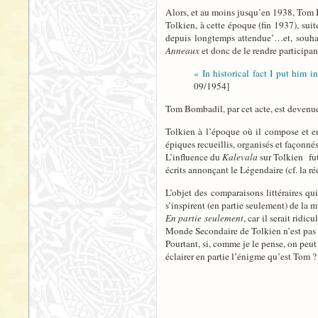
Alors, et au moins jusqu’en 1938, Tom B
Tolkien, à cette époque (fin 1937), sui
depuis longtemps attendue’…et, souhait
Anneaux
et donc de le rendre participan
« In historical fact I put him 
09/1954]
Tom Bombadil, par cet acte, est deven
Tolkien à l’époque où il compose et e
épiques recueillis, organisés et façonné
L’influence du
Kalevala
sur Tolkien fut 
écrits annonçant le Légendaire (cf. la r
L’objet des comparaisons littéraires qu
s’inspirent (en partie seulement) de la 
En partie seulement
, car il serait ridi
Monde Secondaire de Tolkien n’est pas
Pourtant, si, comme je le pense, on peu
éclairer en partie l’énigme qu’est Tom ?