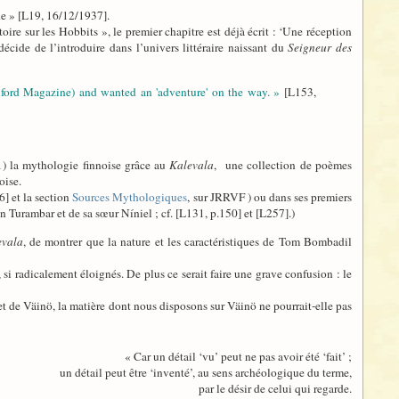
de » [L19, 16/12/1937].
ire sur les Hobbits », le premier chapitre est déjà écrit : ‘Une réception
cide de l’introduire dans l’univers littéraire naissant du
Seigneur des
 Oxford Magazine) and wanted an 'adventure' on the way. »
[L153,
1) la mythologie finnoise grâce au
Kalevala
, une collection de poèmes
oise.
6] et la section
Sources Mythologiques
, sur JRRVF ) ou dans ses premiers
n Turambar et de sa sœur Níniel ; cf. [L131, p.150] et [L257].)
evala
, de montrer que la nature et les caractéristiques de Tom Bombadil
, si radicalement éloignés. De plus ce serait faire une grave confusion : le
t de Väinö, la matière dont nous disposons sur Väinö ne pourrait-elle pas
« Car un détail ‘vu’ peut ne pas avoir été ‘fait’ ;
un détail peut être ‘inventé’, au sens archéologique du terme,
par le désir de celui qui regarde.