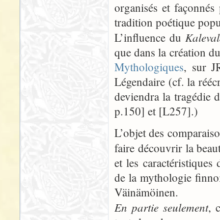
organisés et façonnés
tradition poétique popu
Kaleva
L’influence du
que dans la création du
Mythologiques
, sur J
Légendaire (cf. la rééc
deviendra la tragédie 
p.150] et [L257].)
L’objet des comparaison
faire découvrir la bea
et les caractéristique
de la mythologie finnoi
Väinämöinen.
En partie seulement
, 