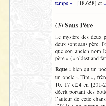
temps »
[18.658] et
«
(3) Sans Père
Le mystère des deux p
deux sont sans père. P
que son ancien nom Iar
père » (« oldest and fa
Rque :
bien qu’un poè
un oncle « Tim », frè
10, 17 et24 en [201-2
décrit portant des bo
l’auteur de cette chan
[201]) ; un auteur qu