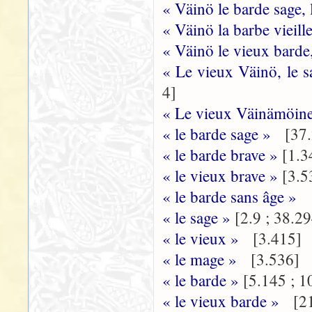
« Väinö le barde sage,
« Väinö la barbe vieill
« Väinö le vieux barde
« Le vieux Väinö, le s
4]
« Le vieux Väinämöinen
« le barde sage »
[37.
« le barde brave »
[1.3
« le vieux brave »
[3.5
« le barde sans âge »
[
« le sage »
[2.9 ; 38.2
« le vieux »
[3.415]
« le mage »
[3.536]
« le barde »
[5.145 ; 1
« le vieux barde »
[21.