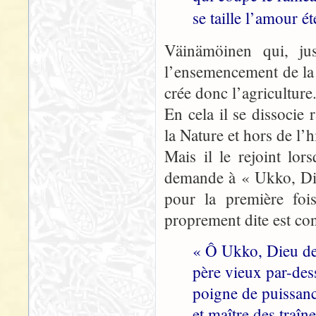
se taille l’amour é
Väinämöinen qui, jusq
l’ensemencement de la t
crée donc l’agriculture
En cela il se dissoci
la Nature et hors de l’
Mais il le rejoint lor
demande à « Ukko, Die
pour la première fois
proprement dite est co
« Ô Ukko, Dieu de
père vieux par-dess
poigne de puissan
et maître des traîn