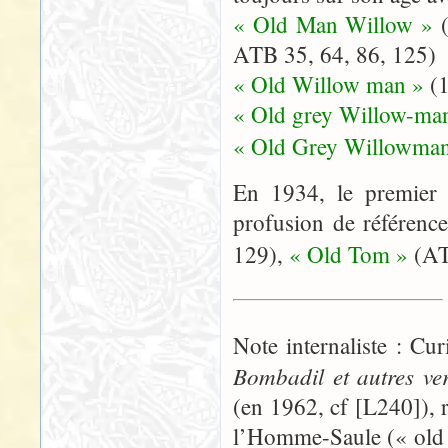
« Old Man Willow »
ATB 35, 64, 86, 125)
« Old Willow man »
(
« Old grey Willow-ma
« Old Grey Willowman
En 1934, le premier 
profusion de référenc
129),
« Old Tom »
(AT
Note internaliste : C
Bombadil et autres ve
(en 1962, cf [L240]),
l’Homme-Saule (« old