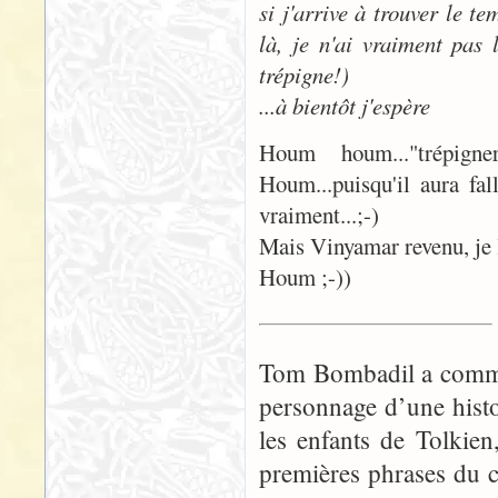
si j'arrive à trouver le t
là, je n'ai vraiment pas 
trépigne!)
...à bientôt j'espère
Houm houm..."trépign
Houm...puisqu'il aura f
vraiment...;-)
Mais Vinyamar revenu, je l
Houm ;-))
Tom Bombadil a commen
personnage d’une histo
les enfants de Tolkie
premières phrases du 