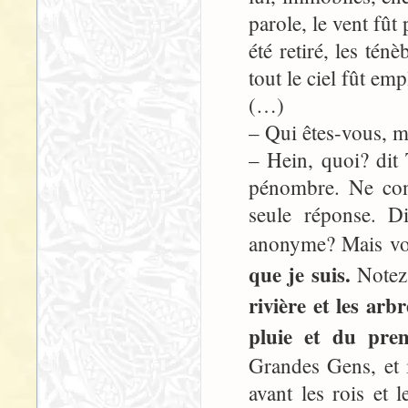
parole, le vent fût
été retiré, les tén
tout le ciel fût emp
(…)
– Qui êtes-vous, 
– Hein, quoi? dit 
pénombre. Ne con
seule réponse. D
anonyme? Mais vou
que je suis.
Notez
rivière et les ar
pluie et du prem
Grandes Gens, et il
avant les rois et 