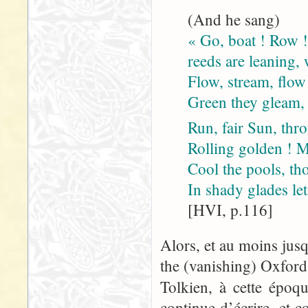
(And he sang)
« Go, boat ! Row !
reeds are leaning, 
Flow, stream, flow
Green they gleam, 
Run, fair Sun, thr
Rolling golden ! M
Cool the pools, t
In shady glades le
[HVI, p.116]
Alors, et au moins jus
the (vanishing) Oxford
Tolkien, à cette époq
continue d’écrire, et 