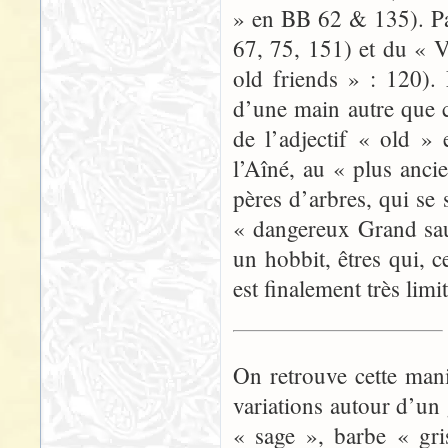
» en BB 62 & 135). Pa
67, 75, 151) et du « 
old friends » : 120).
d’une main autre que c
de l’adjectif « old » 
l’Aîné, au « plus anci
pères d’arbres, qui se
« dangereux Grand saul
un hobbit, êtres qui, 
est finalement très limi
On retrouve cette man
variations autour d’un
« sage », barbe « gri