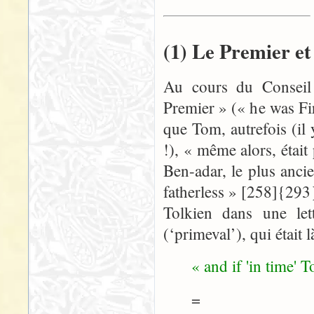
(1) Le Premier et 
Au cours du Conseil 
Premier » (« he was Fir
que Tom, autrefois (il
!), « même alors, étai
Ben-adar, le plus ancie
fatherless » [258]{293
Tolkien dans une le
(‘primeval’), qui étai
« and if 'in time'
=