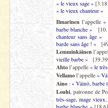
« le vieux sage »
[3.18
« le vieux chanteur »
[
Ilmarinen
l’appelle
«
barbe blanche »
[10.1
chanteur sans âge »
[
barde sans âge ! »
[49
Lemminkäinen
l’appe
vieille barbe »
[39.39
Ahto
l’appelle
« le trè
Vellamo
l’appelle
« Vä
Aino
:
« Väinö, barbe t
Louhi
, patronne de Po
très-sage, mage vieux
barbe blanche »
[18.6