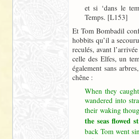
et si ‘dans le te
Temps. [L153]
Et Tom Bombadil confi
hobbits qu’il a secour
reculés, avant l’arriv
celle des Elfes, un te
également sans arbres,
chêne :
When they caught
wandered into str
their waking thou
the seas flowed s
back Tom went sin