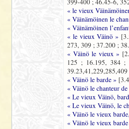
399-400 ; 46.45-6, 35
« le vieux Väinämöine
« Väinämöinen le chan
« Väinämöinen l’enfan
« le vieux Väinö »
[3
273, 309 ; 37.200 ; 38
« Väinö le vieux »
[2
125 ; 16.195, 384 ; 
39.23,41,229,285,409 ;
« Väinö le barde »
[3.
« Väinö le chanteur de
« Le vieux Väinö, bar
« Le vieux Väinö, le c
« Väinö le vieux barde
« Väinö le vieux barde