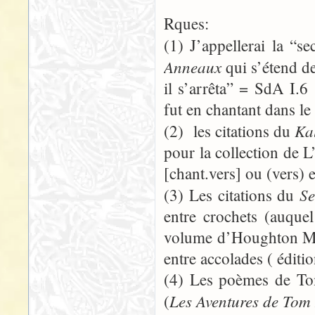
Rques:
(1) J’appellerai la “s
Anneaux
qui s’étend d
il s’arrêta” = SdA I.
fut en chantant dans l
Ka
(2) les citations du
pour la collection de 
[chant.vers] ou (vers) e
Se
(3) Les citations du
entre crochets (auquel
volume d’Houghton Mif
entre accolades ( éditi
(4) Les poèmes de To
Les Aventures de Tom
(