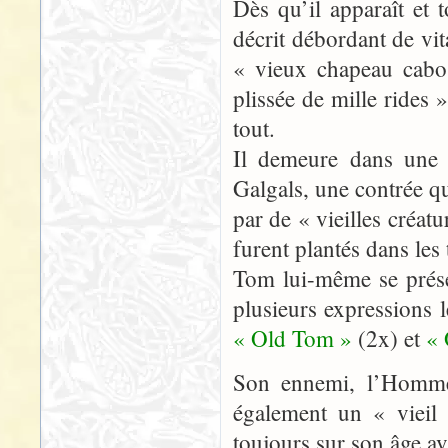
Dès qu’il apparaît et
décrit débordant de vita
« vieux chapeau cabos
plissée de mille rides 
tout.
Il demeure dans une 
Galgals, une contrée q
par de « vieilles créat
furent plantés dans le
Tom lui-même se prés
plusieurs expressions l
« Old Tom »
(2x) et
«
Son ennemi, l’Homme
également un « vieil 
toujours sur son âge av