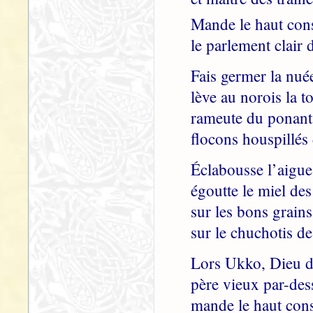
Mande le haut cons
le parlement clair 
Fais germer la nuée
lève au norois la t
rameute du ponant 
flocons houspillés
Éclabousse l’aigue 
égoutte le miel de
sur les bons grains
sur le chuchotis de
Lors Ukko, Dieu de
père vieux par-dess
mande le haut cons