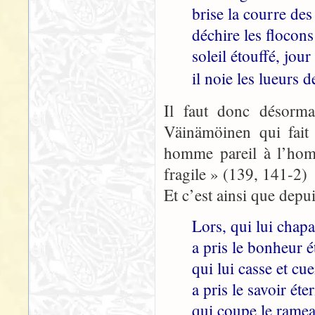
brise la courre des
déchire les flocons
soleil étouffé, jour
il noie les lueurs d
Il faut donc désorm
Väinämöinen qui fait 
homme pareil à l’homm
fragile » (139, 141-2)
Et c’est ainsi que depui
Lors, qui lui chap
a pris le bonheur é
qui lui casse et cue
a pris le savoir éter
qui coupe le ramea