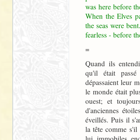
was here before t
When the Elves pa
the seas were bent
fearless - before 
=
Quand ils entendi
qu'il était pass
dépassaient leur m
le monde était plu
ouest; et toujour
d'anciennes étoil
éveillés. Puis il s
la tête comme s'il 
lui, immobiles, enc