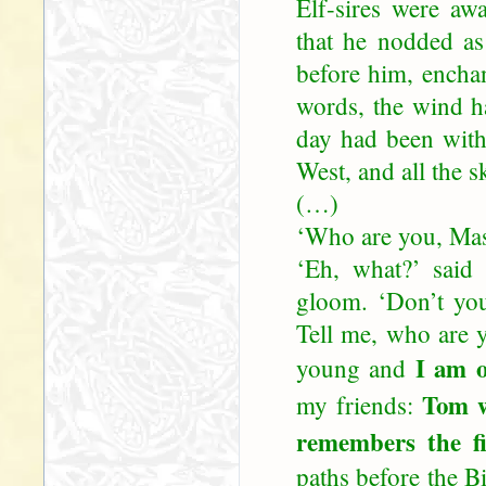
Elf-sires were aw
that he nodded as 
before him, enchan
words, the wind h
day had been wit
West, and all the s
(…)
‘Who are you, Mas
‘Eh, what?’ said 
gloom. ‘Don’t yo
Tell me, who are 
I am o
young and
Tom w
my friends:
remembers the fi
paths before the Bi