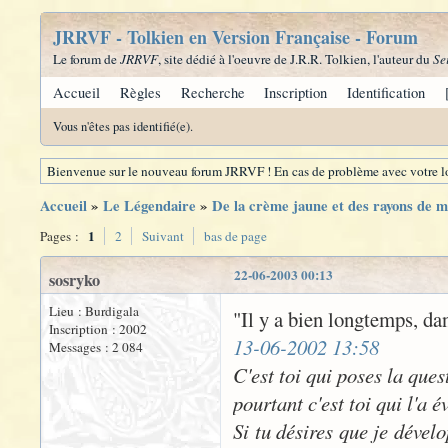
JRRVF - Tolkien en Version Française - Forum
Le forum de
JRRVF
, site dédié à l'oeuvre de J.R.R. Tolkien, l'auteur du
Se
Accueil
Règles
Recherche
Inscription
Identification
Vous n'êtes pas identifié(e).
Bienvenue sur le nouveau forum JRRVF ! En cas de problème avec votre lo
Accueil
»
Le Légendaire
»
De la crème jaune et des rayons de mie
1
Pages :
2
Suivant
bas de page
22-06-2003 00:13
sosryko
Lieu : Burdigala
"Il y a bien longtemps, dan
Inscription : 2002
13-06-2002 13:58
Messages : 2 084
C'est toi qui poses la que
pourtant c'est toi qui l'a 
Si tu désires que je dévelo