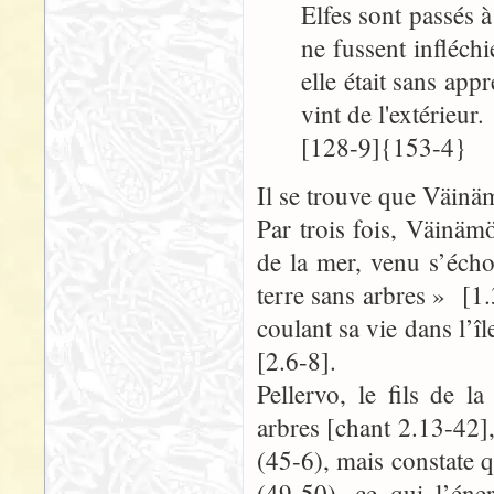
Elfes sont passés à
ne fussent infléchi
elle était sans ap
vint de l'extérieu
[128-9]{153-4}
Il se trouve que Väinäm
Par trois fois, Väinä
de la mer, venu s’éch
terre sans arbres » [1.
coulant sa vie dans l’îl
[2.6-8].
Pellervo, le fils de l
arbres [chant 2.13-42]
(45-6), mais constate 
(49-50), ce qui l’éne