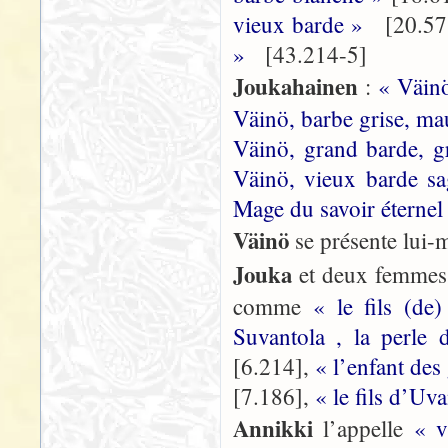
vieux barde »
[20.57
»
[43.214-5]
Joukahainen
:
« Väinö
Väinö, barbe grise, ma
Väinö, grand barde, g
Väinö, vieux barde s
Mage du savoir éternel
Väinö
se présente lu
Jouka
et deux femme
comme
« le fils (d
Suvantola , la perle
[6.214],
« l’enfant de
[7.186],
« le fils d’Uv
Annikki
l’appelle
« 