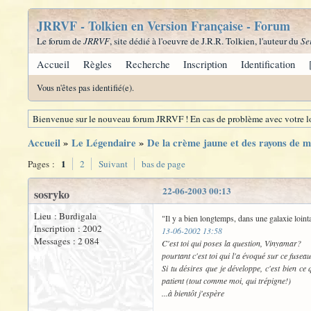
JRRVF - Tolkien en Version Française - Forum
Le forum de
JRRVF
, site dédié à l'oeuvre de J.R.R. Tolkien, l'auteur du
Se
Accueil
Règles
Recherche
Inscription
Identification
Vous n'êtes pas identifié(e).
Bienvenue sur le nouveau forum JRRVF ! En cas de problème avec votre lo
Accueil
»
Le Légendaire
»
De la crème jaune et des rayons de mie
1
Pages :
2
Suivant
bas de page
22-06-2003 00:13
sosryko
Lieu : Burdigala
"Il y a bien longtemps, dans une galaxie lointa
Inscription : 2002
13-06-2002 13:58
Messages : 2 084
C'est toi qui poses la question, Vinyamar?
pourtant c'est toi qui l'a évoqué sur ce fuseau
Si tu désires que je développe, c'est bien ce 
patient (tout comme moi, qui trépigne!)
...à bientôt j'espère