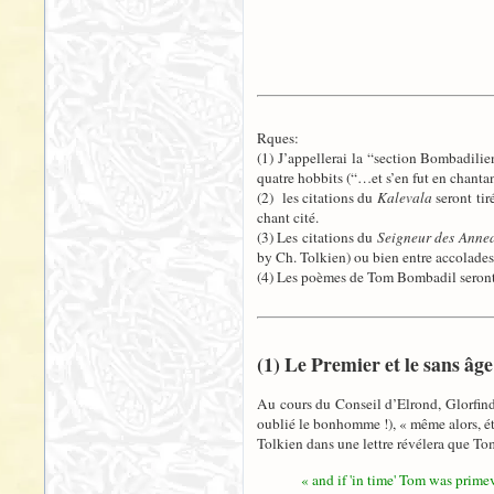
Rques:
(1) J’appellerai la “section Bombadilie
quatre hobbits (“…et s’en fut en chant
(2) les citations du
Kalevala
seront tir
chant cité.
(3) Les citations du
Seigneur des Anne
by Ch. Tolkien) ou bien entre accolades 
(4) Les poèmes de Tom Bombadil seront 
(1) Le Premier et le sans âge
Au cours du Conseil d’Elrond, Glorfindel
oublié le bonhomme !), « même alors, éta
Tolkien dans une lettre révélera que To
« and if 'in time' Tom was prime