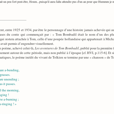
 un peu fort peut-être, Houm...puisqu'il aura fallu attendre pus d'un an pour que Hummm je m'
entre 1925 et 1934, par être le personnage d’une histoire jamais achevée qui aura
rases du conte qui commençait par : « Tom Bombadil était le nom d’un des pl
ui restera attachée à Tom, celle d’une poupée hollandaise qui appartenait à Michael
 avait permis d’engendrer visuellement.
n poème, achevé celui-là,
Les aventures de Tom Bombadil
, publié pour la première 
inement autour de cette période, mais non publié à l’époque [cf. HVI, p.115-6]. Et s
tiques, le poème inédit du vivant de Tolkien se termine par une « chanson » de To
are a-bending,
grasses.
 are unending ;
s it passes.
l the morning,
nging !
be a-burning ;
 a-ringing ! »