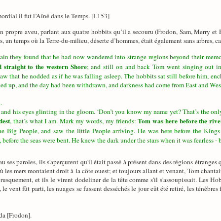
mordial il fut l’Aîné dans le Temps. [L153]
propre aveu, parlant aux quatre hobbits qu’il a secouru (Frodon, Sam, Merry et Pi
un temps où la Terre-du-milieu, déserte d’hommes, était également sans arbres, car 
ain they found that he had now wandered into strange regions beyond their mem
d straight to the western Shore
; and still on and back Tom went singing out i
w that he nodded as if he was falling asleep. The hobbits sat still before him, enc
ed up, and the day had been withdrawn, and darkness had come from East and West, a
.
, and his eyes glinting in the gloom. ‘Don’t you know my name yet? That’s the onl
dest
Tom was here before the river
, that’s what I am. Mark my words, my friends:
e Big People, and saw the little People arriving. He was here before the King
before the seas were bent. He knew the dark under the stars when it was fearless -
 ses paroles, ils s'aperçurent qu'il était passé à présent dans des régions étranges
ù les mers montaient droit à la côte ouest; et toujours allant et venant, Tom chantai
a brusquement, et ils le virent dodeliner de la tête comme s'il s'assoupissait. Les Ho
le vent fût parti, les nuages se fussent desséchés le jour eût été retiré, les ténèbres 
da [Frodon].