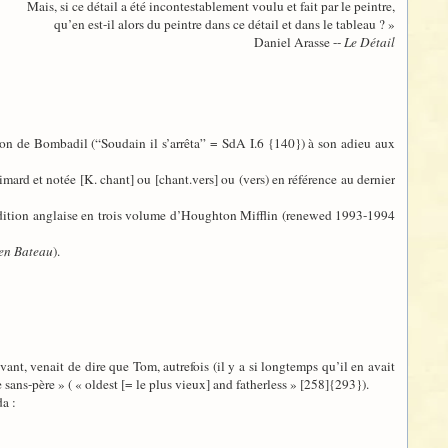
Mais, si ce détail a été incontestablement voulu et fait par le peintre,
qu’en est-il alors du peintre dans ce détail et dans le tableau ? »
Daniel Arasse --
Le Détail
ion de Bombadil (“Soudain il s’arrêta” = SdA I.6 {140}) à son adieu aux
mard et notée [K. chant] ou [chant.vers] ou (vers) en référence au dernier
l’édition anglaise en trois volume d’Houghton Mifflin (renewed 1993-1994
en Bateau
).
ant, venait de dire que Tom, autrefois (il y a si longtemps qu’il en avait
sans-père » ( « oldest [= le plus vieux] and fatherless » [258]{293}).
a :