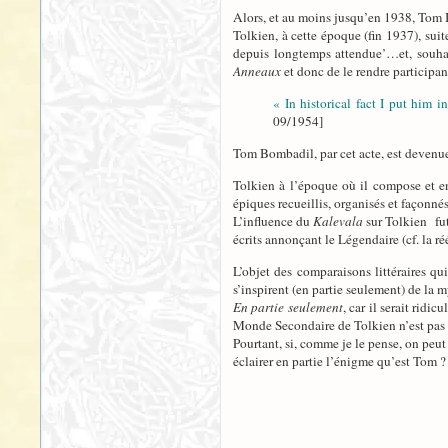
Alors, et au moins jusqu’en 1938, Tom B
Tolkien, à cette époque (fin 1937), sui
depuis longtemps attendue’…et, souhait
Anneaux
et donc de le rendre participan
« In historical fact I put him 
09/1954]
Tom Bombadil, par cet acte, est deven
Tolkien à l’époque où il compose et e
épiques recueillis, organisés et façonné
L’influence du
Kalevala
sur Tolkien fut 
écrits annonçant le Légendaire (cf. la r
L’objet des comparaisons littéraires qu
s’inspirent (en partie seulement) de la 
En partie seulement
, car il serait ridi
Monde Secondaire de Tolkien n’est pas
Pourtant, si, comme je le pense, on peu
éclairer en partie l’énigme qu’est Tom ?