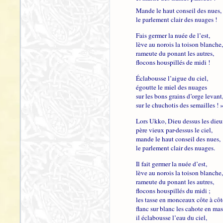
Mande le haut conseil des nues,
le parlement clair des nuages !
Fais germer la nuée de l’est,
lève au norois la toison blanche,
rameute du ponant les autres,
flocons houspillés de midi !
Éclabousse l’aigue du ciel,
égoutte le miel des nuages
sur les bons grains d’orge levant
sur le chuchotis des semailles ! 
Lors Ukko, Dieu dessus les dieu
père vieux par-dessus le ciel,
mande le haut conseil des nues,
le parlement clair des nuages.
Il fait germer la nuée d’est,
lève au norois la toison blanche,
rameute du ponant les autres,
flocons houspillés du midi ;
les tasse en monceaux côte à côt
flanc sur blanc les cahote en mas
il éclabousse l’eau du ciel,