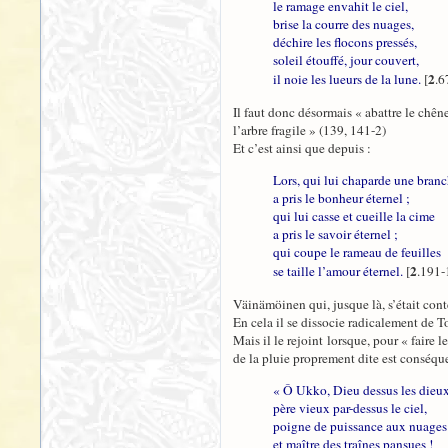
le ramage envahit le ciel,
brise la courre des nuages,
déchire les flocons pressés,
soleil étouffé, jour couvert,
2
il noie les lueurs de la lune.
[
.6
Il faut donc désormais « abattre le chê
l’arbre fragile » (139, 141-2)
Et c’est ainsi que depuis :
Lors, qui lui chaparde une bran
a pris le bonheur éternel ;
qui lui casse et cueille la cime
a pris le savoir éternel ;
qui coupe le rameau de feuilles
2
se taille l’amour éternel.
[
.191-
Väinämöinen qui, jusque là, s’était conte
En cela il se dissocie radicalement de 
Mais il le rejoint lorsque, pour « faire 
de la pluie proprement dite est conséqu
« Ô Ukko, Dieu dessus les dieux
père vieux par-dessus le ciel,
poigne de puissance aux nuages
et maître des traînes pansues !