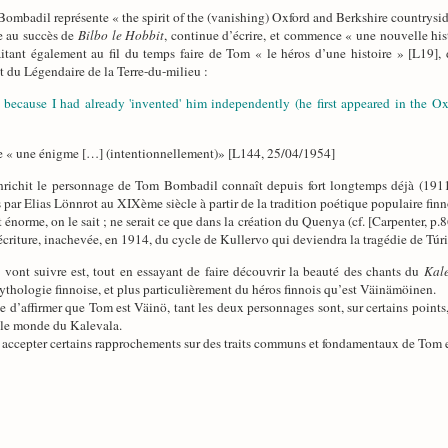
ombadil représente « the spirit of the (vanishing) Oxford and Berkshire countrysi
te au succès de
Bilbo le Hobbit
, continue d’écrire, et commence « une nouvelle histo
ant également au fil du temps faire de Tom « le héros d’une histoire » [L19], dé
t du Légendaire de la Terre-du-milieu :
in because I had already 'invented' him independently (he first appeared in the
ue « une énigme […] (intentionnellement)» [L144, 25/04/1954]
nrichit le personnage de Tom Bombadil connaît depuis fort longtemps déjà (191
s par Elias Lönnrot au XIXème siècle à partir de la tradition poétique populaire finn
énorme, on le sait ; ne serait ce que dans la création du Quenya (cf. [Carpenter, p.8
éécriture, inachevée, en 1914, du cycle de Kullervo qui deviendra la tragédie de Túri
i vont suivre est, tout en essayant de faire découvrir la beauté des chants du
Kal
mythologie finnoise, et plus particulièrement du héros finnois qu’est Väinämöinen.
cule d’affirmer que Tom est Väinö, tant les deux personnages sont, sur certains points
 le monde du Kalevala.
t accepter certains rapprochements sur des traits communs et fondamentaux de Tom e