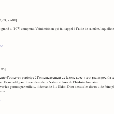
7, 69, 75-88]
ne grand » (107) comprend Väinämöinen qui fait appel à l’aide de sa mère, laquelle
che
196]
nté d’observer, participe à l’ensemencement de la terre avec « sept grains pour la se
Tom Bombadil, pur observateur de la Nature et hors de l’histoire humaine.
lever les germes par mille », il demande à « Ukko, Dieu dessus les dieux » de faire pl
ente :
,