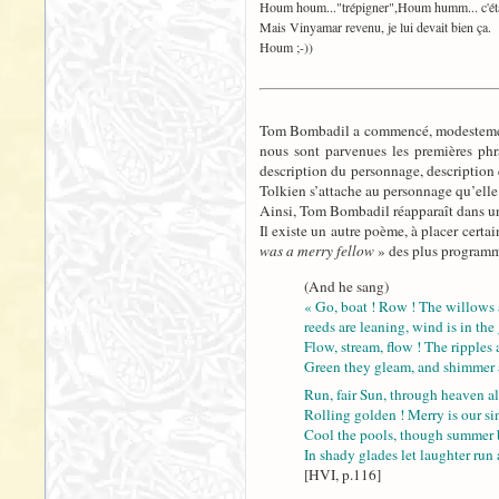
Houm houm..."trépigner",Houm humm... c'était
Mais Vinyamar revenu, je lui devait bien ça.
Houm ;-))
Tom Bombadil a commencé, modestement, 
nous sont parvenues les premières ph
description du personnage, description q
Tolkien s’attache au personnage qu’elle
Ainsi, Tom Bombadil réapparaît dans u
Il existe un autre poème, à placer certa
was a merry fellow
» des plus programma
(And he sang)
« Go, boat ! Row ! The willows 
reeds are leaning, wind is in the 
Flow, stream, flow ! The ripples
Green they gleam, and shimmer a
Run, fair Sun, through heaven al
Rolling golden ! Merry is our si
Cool the pools, though summer 
In shady glades let laughter run
[HVI, p.116]