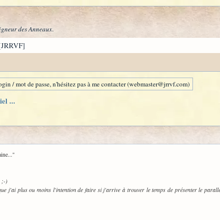
igneur des Anneaux
.
[JRRVF]
gin / mot de passe, n'hésitez pas à me contacter (webmaster@jrrvf.com)
l ...
ine..."
 ;-)
que j'ai plus ou moins l'intention de faire si j'arrive à trouver le temps de présenter le paral