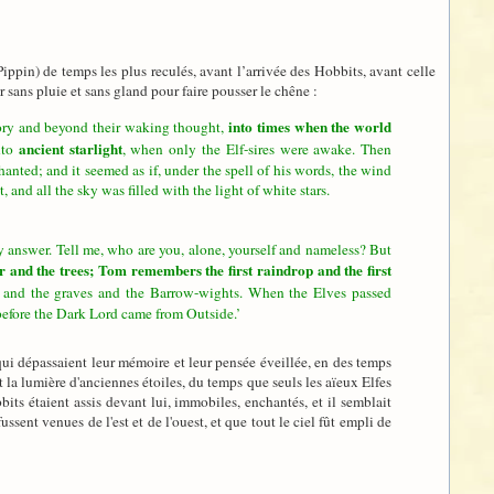
ppin) de temps les plus reculés, avant l’arrivée des Hobbits, avant celle
sans pluie et sans gland pour faire pousser le chêne :
into times when the world
ory and beyond their waking thought,
ancient starlight
nto
, when only the Elf-sires were awake. Then
hanted; and it seemed as if, under the spell of his words, the wind
nd all the sky was filled with the light of white stars.
y answer. Tell me, who are you, alone, yourself and nameless? But
 and the trees; Tom remembers the first raindrop and the first
s and the graves and the Barrow-wights. When the Elves passed
 before the Dark Lord came from Outside.’
 qui dépassaient leur mémoire et leur pensée éveillée, en des temps
t la lumière d'anciennes étoiles, du temps que seuls les aïeux Elfes
bbits étaient assis devant lui, immobiles, enchantés, et il semblait
fussent venues de l'est et de l'ouest, et que tout le ciel fût empli de