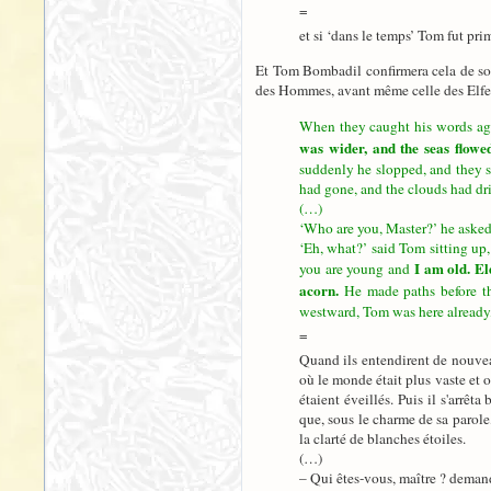
=
et si ‘dans le temps’ Tom fut pri
Et Tom Bombadil confirmera cela de son 
des Hommes, avant même celle des Elfes, 
When they caught his words ag
was wider, and the seas flowe
suddenly he slopped, and they sa
had gone, and the clouds had dri
(…)
‘Who are you, Master?’ he asked
‘Eh, what?’ said Tom sitting up
I am old. El
you are young and
acorn.
He made paths before th
westward, Tom was here already, 
=
Quand ils entendirent de nouveau
où le monde était plus vaste et o
étaient éveillés. Puis il s'arrêt
que, sous le charme de sa parole, 
la clarté de blanches étoiles.
(…)
– Qui êtes-vous, maître ? deman