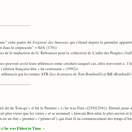
nne” cette partie du
Seigneur des Anneaux
qui s’étend depuis la première apparit
ant dans le crépuscule” = SdA {170})
ées de la traduction de G. Rebourcet pour la collection de L’aube des Peuples, Galli
aux
peuvent avoir leurs références entre crochets (auquel cas, elles renvoient à 
( édition française dite « du centenaire » (1992)).
référencés par les termes ATB (
Les Aventures de Tom Bombadil
) et BB (
Bombadil 
 dit de Tom qu’« il fut le Premier » (« he was First »[259]{294}), Elrond, juste av
it plus vieux que les vieux » et se nommait « Iarwain Ben-adar, le plus ancien et le 
m est un être « premier » (‘primeval’), qui était là au commencement des temps d’Ard
he was Eldest in Time
val
. »