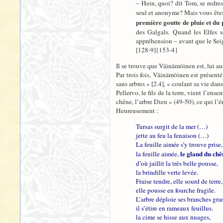
– Hein, quoi? dit Tom, se redre
seul et anonyme? Mais vous ête
première goutte de pluie et du
des Galgals. Quand les Elfes so
appréhension – avant que le Sei
[128-9]{153-4}
Il se trouve que Väinämöinen est, lui aus
Par trois fois, Väinämöinen est présenté
sans arbres » [2.4], « coulant sa vie dans 
Pellervo, le fils de la terre, vient l’e
chêne, l’arbre Dieu » (49-50), ce qui l’
Heureusement :
Tursas surgit de la mer (…)
jette au feu la fenaison (…)
La feuille aimée s’y trouve prise,
le gland du chê
la feuille aimée,
d’où jaillit la très belle pousse,
la brindille verte levée.
Fraise tendre, elle sourd de terre,
elle pousse en fourche fragile.
L’arbre déploie ses branches gra
il s’étire en rameaux feuillus.
la cime se hisse aux nuages,