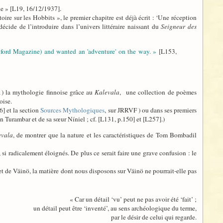
de » [L19, 16/12/1937].
ire sur les Hobbits », le premier chapitre est déjà écrit : ‘Une réception
cide de l’introduire dans l’univers littéraire naissant du
Seigneur des
 Oxford Magazine) and wanted an 'adventure' on the way. »
[L153,
1) la mythologie finnoise grâce au
Kalevala
, une collection de poèmes
oise.
6] et la section
Sources Mythologiques
, sur JRRVF ) ou dans ses premiers
n Turambar et de sa sœur Níniel ; cf. [L131, p.150] et [L257].)
evala
, de montrer que la nature et les caractéristiques de Tom Bombadil
, si radicalement éloignés. De plus ce serait faire une grave confusion : le
t de Väinö, la matière dont nous disposons sur Väinö ne pourrait-elle pas
« Car un détail ‘vu’ peut ne pas avoir été ‘fait’ ;
un détail peut être ‘inventé’, au sens archéologique du terme,
par le désir de celui qui regarde.