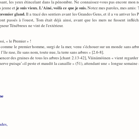
ssant, les yeux étincelant dans la pénombre. Ne connaissez-vous pas encore mon n
je suis vieux. L'Ainé, voilà ce que je suis.
s jeune et
Notez mes paroles, mes amis:
 premier gland.
Il a tracé des sentiers avant les Grandes Gens, et il a vu arriver les Pe
nt passés à l'ouest, Tom était déjà ainsi, avant que les mers ne fussent infléchi
gneur Ténébreux ne vint de l'extérieur.
si, « le Premier » !
 comme le premier homme, surgi de la mer, venu s’échouer sur un monde sans arbres :
l’île rase, île sans nom, toute nue, la terre sans arbres » [2.6-8].
nsemencer des graines de tous les arbres [chant 2.13-42], Väinämöinen « vient regarde
énerve puisqu’«il peste et maudit la canaille » (51), attendant une « longue semaine »
ne
ndes,