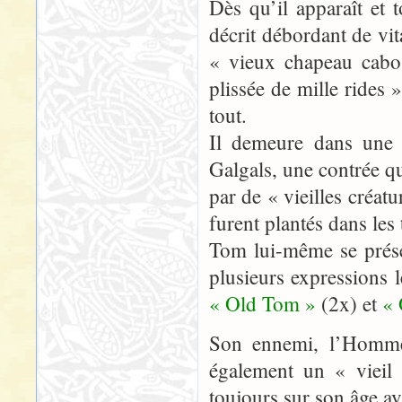
Dès qu’il apparaît et
décrit débordant de vita
« vieux chapeau cabos
plissée de mille rides 
tout.
Il demeure dans une 
Galgals, une contrée q
par de « vieilles créat
furent plantés dans le
Tom lui-même se prés
plusieurs expressions l
« Old Tom »
(2x) et
«
Son ennemi, l’Homme
également un « vieil 
toujours sur son âge av