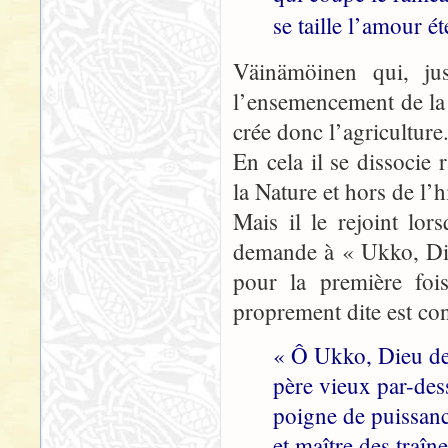
se taille l’amour é
Väinämöinen qui, jusq
l’ensemencement de la t
crée donc l’agriculture
En cela il se dissoci
la Nature et hors de l’
Mais il le rejoint lor
demande à « Ukko, Die
pour la première fois
proprement dite est co
« Ô Ukko, Dieu de
père vieux par-dess
poigne de puissan
et maître des traîn