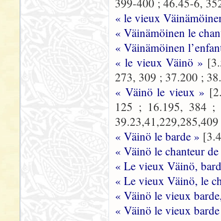
399-400 ; 46.45-6, 35
« le vieux Väinämöine
« Väinämöinen le chan
« Väinämöinen l’enfan
« le vieux Väinö »
[3
273, 309 ; 37.200 ; 38
« Väinö le vieux »
[2
125 ; 16.195, 384 ; 
39.23,41,229,285,409 ;
« Väinö le barde »
[3.
« Väinö le chanteur de
« Le vieux Väinö, bar
« Le vieux Väinö, le c
« Väinö le vieux barde
« Väinö le vieux barde