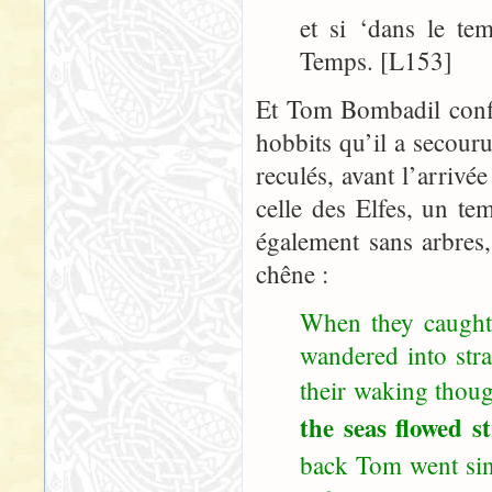
et si ‘dans le te
Temps. [L153]
Et Tom Bombadil confi
hobbits qu’il a secour
reculés, avant l’arriv
celle des Elfes, un te
également sans arbres,
chêne :
When they caught
wandered into str
their waking thou
the seas flowed s
back Tom went sin