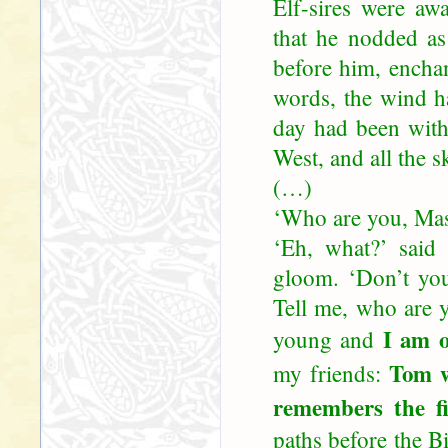
Elf-sires were aw
that he nodded as 
before him, enchan
words, the wind h
day had been wit
West, and all the s
(…)
‘Who are you, Mas
‘Eh, what?’ said 
gloom. ‘Don’t yo
Tell me, who are 
I am o
young and
Tom w
my friends:
remembers the fi
paths before the Bi