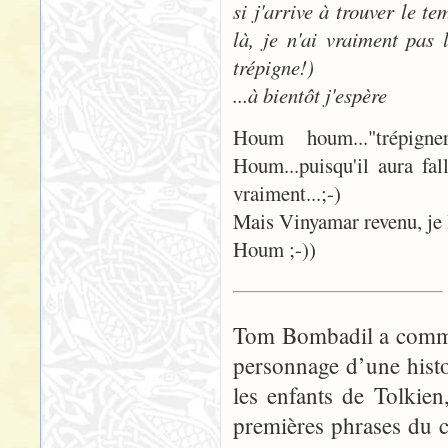
si j'arrive à trouver le t
là, je n'ai vraiment pas 
trépigne!)
...à bientôt j'espère
Houm houm..."trépign
Houm...puisqu'il aura f
vraiment...;-)
Mais Vinyamar revenu, je l
Houm ;-))
Tom Bombadil a commen
personnage d’une histo
les enfants de Tolkie
premières phrases du 