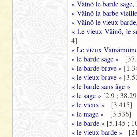
« Väinö le barde sage,
« Väinö la barbe vieill
« Väinö le vieux barde
« Le vieux Väinö, le s
4]
« Le vieux Väinämöinen
« le barde sage »
[37.
« le barde brave »
[1.3
« le vieux brave »
[3.5
« le barde sans âge »
[
« le sage »
[2.9 ; 38.2
« le vieux »
[3.415]
« le mage »
[3.536]
« le barde »
[5.145 ; 1
« le vieux barde »
[21.