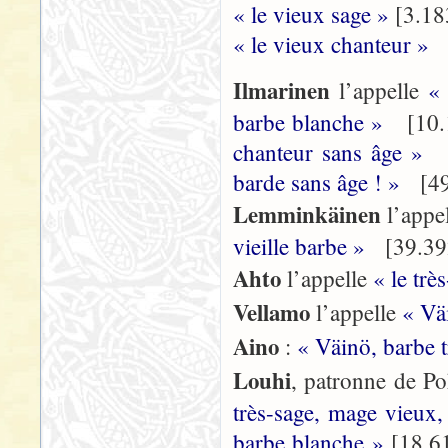
« le vieux sage »
[3.18
« le vieux chanteur »
[
Ilmarinen
l’appelle
«
barbe blanche »
[10.1
chanteur sans âge »
[
barde sans âge ! »
[49
Lemminkäinen
l’appe
vieille barbe »
[39.39
Ahto
l’appelle
« le trè
Vellamo
l’appelle
« Vä
Aino
:
« Väinö, barbe t
Louhi
, patronne de Po
très-sage, mage vieux
barbe blanche »
[18.6