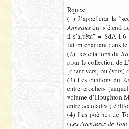
Rques:
(1) J’appellerai la “s
Anneaux
qui s’étend d
il s’arrêta” = SdA I.
fut en chantant dans l
Ka
(2) les citations du
pour la collection de 
[chant.vers] ou (vers) e
Se
(3) Les citations du
entre crochets (auquel
volume d’Houghton Mif
entre accolades ( éditi
(4) Les poèmes de To
Les Aventures de Tom
(