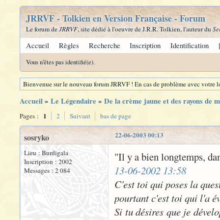
JRRVF - Tolkien en Version Française - Forum
Le forum de
JRRVF
, site dédié à l'oeuvre de J.R.R. Tolkien, l'auteur du
Se
Accueil
Règles
Recherche
Inscription
Identification
Vous n'êtes pas identifié(e).
Bienvenue sur le nouveau forum JRRVF ! En cas de problème avec votre lo
Accueil
»
Le Légendaire
»
De la crème jaune et des rayons de mie
1
Pages :
2
Suivant
bas de page
22-06-2003 00:13
sosryko
Lieu : Burdigala
"Il y a bien longtemps, dan
Inscription : 2002
13-06-2002 13:58
Messages : 2 084
C'est toi qui poses la que
pourtant c'est toi qui l'a 
Si tu désires que je dévelo