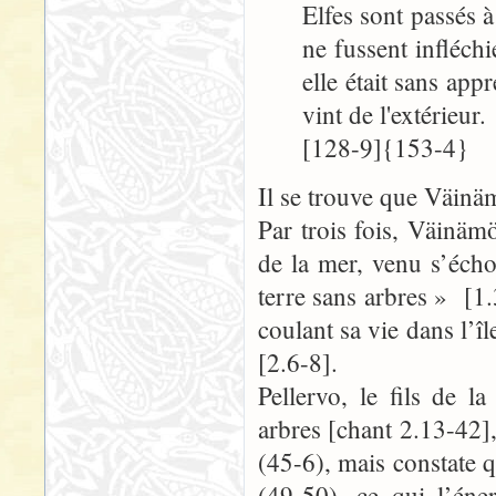
Elfes sont passés à
ne fussent infléchi
elle était sans ap
vint de l'extérieu
[128-9]{153-4}
Il se trouve que Väinäm
Par trois fois, Väinä
de la mer, venu s’éch
terre sans arbres » [1.
coulant sa vie dans l’îl
[2.6-8].
Pellervo, le fils de l
arbres [chant 2.13-42]
(45-6), mais constate 
(49-50), ce qui l’éne