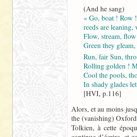
(And he sang)
« Go, boat ! Row !
reeds are leaning, 
Flow, stream, flow
Green they gleam, 
Run, fair Sun, thr
Rolling golden ! M
Cool the pools, t
In shady glades le
[HVI, p.116]
Alors, et au moins jus
the (vanishing) Oxford
Tolkien, à cette époq
continue d’écrire, et 