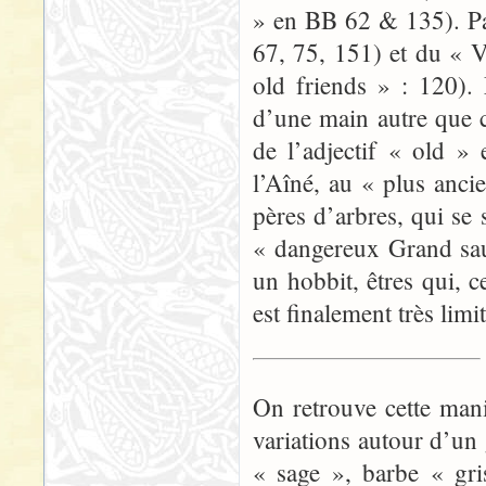
» en BB 62 & 135). Pa
67, 75, 151) et du « 
old friends » : 120).
d’une main autre que c
de l’adjectif « old » 
l’Aîné, au « plus anci
pères d’arbres, qui se
« dangereux Grand saul
un hobbit, êtres qui, 
est finalement très limi
On retrouve cette man
variations autour d’un
« sage », barbe « gri