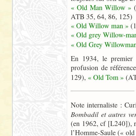
« Old Man Willow »
ATB 35, 64, 86, 125)
« Old Willow man »
(
« Old grey Willow-ma
« Old Grey Willowman
En 1934, le premier 
profusion de référenc
129),
« Old Tom »
(AT
Note internaliste : C
Bombadil et autres ve
(en 1962, cf [L240]),
l’Homme-Saule (« old