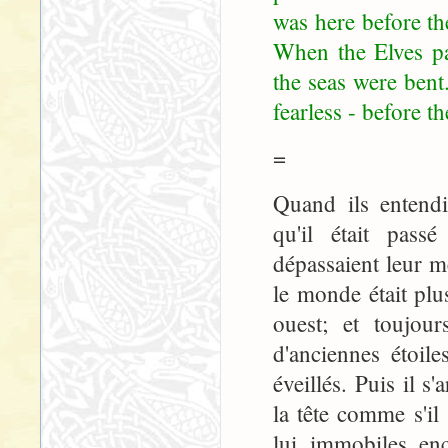
was here before t
When the Elves pa
the seas were bent
fearless - before 
=
Quand ils entendi
qu'il était pass
dépassaient leur m
le monde était plu
ouest; et toujour
d'anciennes étoil
éveillés. Puis il s
la tête comme s'il 
lui, immobiles, enc