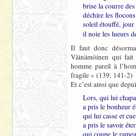
brise la courre des
déchire les flocons
soleil étouffé, jour
il noie les lueurs d
Il faut donc désorm
Väinämöinen qui fait 
homme pareil à l’homm
fragile » (139, 141-2)
Et c’est ainsi que depui
Lors, qui lui chap
a pris le bonheur é
qui lui casse et cue
a pris le savoir éter
qui coupe le ramea