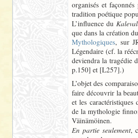
organisés et façonnés
tradition poétique popu
Kaleva
L’influence du
que dans la création du
Mythologiques
, sur J
Légendaire (cf. la rééc
deviendra la tragédie 
p.150] et [L257].)
L’objet des comparaison
faire découvrir la bea
et les caractéristique
de la mythologie finnoi
Väinämöinen.
En partie seulement
, 