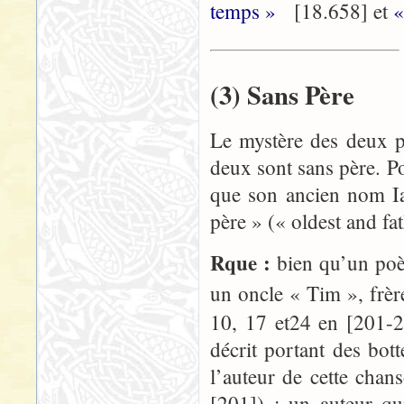
temps »
[18.658] et
«
(3) Sans Père
Le mystère des deux p
deux sont sans père. P
que son ancien nom Iar
père » (« oldest and fa
Rque :
bien qu’un poè
un oncle « Tim », frè
10, 17 et24 en [201-2
décrit portant des bo
l’auteur de cette chan
[201]) ; un auteur qu