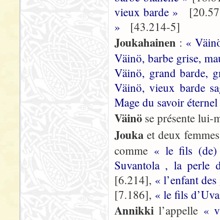
vieux barde »
[20.57
»
[43.214-5]
Joukahainen
:
« Väinö
Väinö, barbe grise, ma
Väinö, grand barde, g
Väinö, vieux barde s
Mage du savoir éternel
Väinö
se présente lu
Jouka
et deux femme
comme
« le fils (d
Suvantola , la perle
[6.214],
« l’enfant de
[7.186],
« le fils d’Uv
Annikki
l’appelle
« 