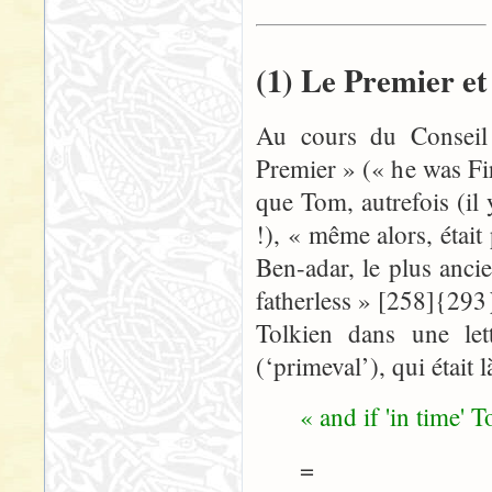
(1) Le Premier et 
Au cours du Conseil 
Premier » (« he was Fir
que Tom, autrefois (il
!), « même alors, étai
Ben-adar, le plus ancie
fatherless » [258]{293
Tolkien dans une le
(‘primeval’), qui étai
« and if 'in time'
=