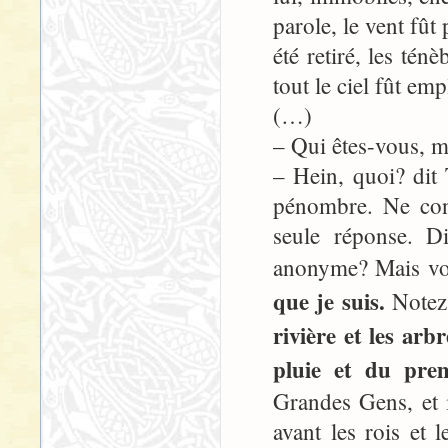
parole, le vent fût
été retiré, les tén
tout le ciel fût emp
(…)
– Qui êtes-vous, 
– Hein, quoi? dit 
pénombre. Ne con
seule réponse. D
anonyme? Mais vou
que je suis.
Notez
rivière et les ar
pluie et du prem
Grandes Gens, et il
avant les rois et 