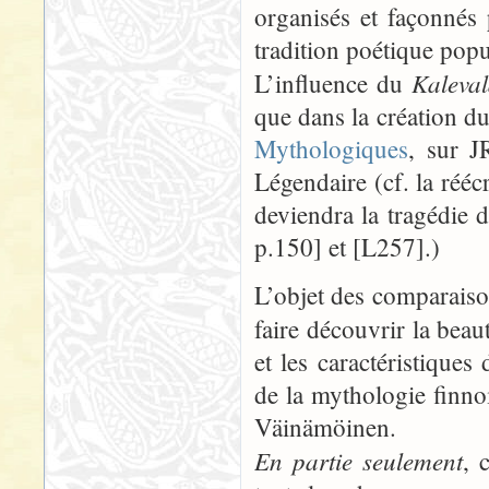
organisés et façonnés
tradition poétique popu
Kaleva
L’influence du
que dans la création du
Mythologiques
, sur J
Légendaire (cf. la rééc
deviendra la tragédie 
p.150] et [L257].)
L’objet des comparaison
faire découvrir la bea
et les caractéristique
de la mythologie finnoi
Väinämöinen.
En partie seulement
, 