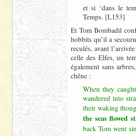
et si ‘dans le te
Temps. [L153]
Et Tom Bombadil confi
hobbits qu’il a secour
reculés, avant l’arriv
celle des Elfes, un te
également sans arbres,
chêne :
When they caught
wandered into str
their waking thou
the seas flowed s
back Tom went sin