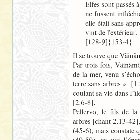
Elfes sont passés à
ne fussent infléchi
elle était sans ap
vint de l'extérieu
[128-9]{153-4}
Il se trouve que Väinäm
Par trois fois, Väinä
de la mer, venu s’éch
terre sans arbres » [1.
coulant sa vie dans l’îl
[2.6-8].
Pellervo, le fils de l
arbres [chant 2.13-42]
(45-6), mais constate 
(49-50), ce qui l’éne