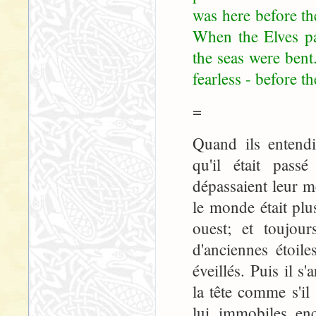
was here before t
When the Elves pa
the seas were bent
fearless - before 
=
Quand ils entendi
qu'il était pass
dépassaient leur m
le monde était plu
ouest; et toujour
d'anciennes étoil
éveillés. Puis il s
la tête comme s'il 
lui, immobiles, enc