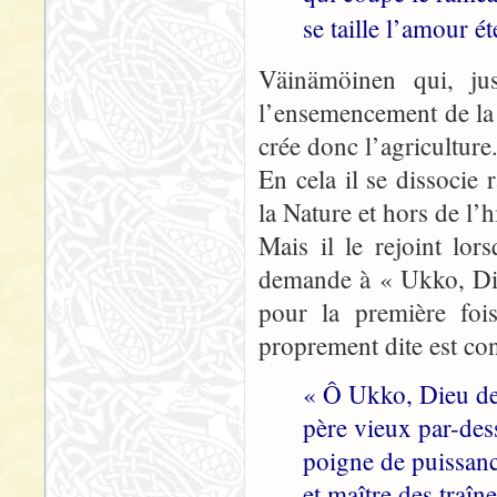
se taille l’amour é
Väinämöinen qui, jusq
l’ensemencement de la t
crée donc l’agriculture
En cela il se dissoci
la Nature et hors de l’
Mais il le rejoint lor
demande à « Ukko, Die
pour la première fois
proprement dite est co
« Ô Ukko, Dieu de
père vieux par-dess
poigne de puissan
et maître des traîn