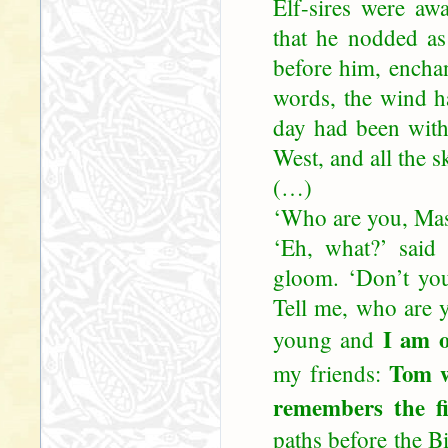
Elf-sires were aw
that he nodded as 
before him, enchan
words, the wind h
day had been wit
West, and all the s
(…)
‘Who are you, Mas
‘Eh, what?’ said 
gloom. ‘Don’t yo
Tell me, who are 
I am o
young and
Tom w
my friends:
remembers the fi
paths before the Bi