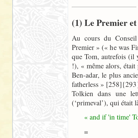
(1) Le Premier et 
Au cours du Conseil 
Premier » (« he was Fir
que Tom, autrefois (il
!), « même alors, étai
Ben-adar, le plus ancie
fatherless » [258]{293
Tolkien dans une le
(‘primeval’), qui étai
« and if 'in time'
=