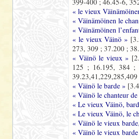
399-400 ; 46.45-6, 35
« le vieux Väinämöine
« Väinämöinen le chan
« Väinämöinen l’enfan
« le vieux Väinö »
[3
273, 309 ; 37.200 ; 38
« Väinö le vieux »
[2
125 ; 16.195, 384 ; 
39.23,41,229,285,409 ;
« Väinö le barde »
[3.
« Väinö le chanteur de
« Le vieux Väinö, bar
« Le vieux Väinö, le c
« Väinö le vieux barde
« Väinö le vieux barde