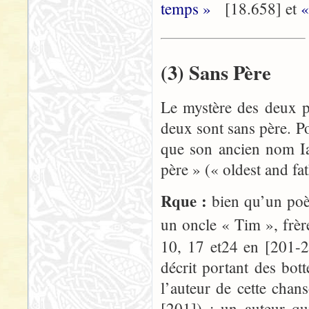
temps »
[18.658] et
«
(3) Sans Père
Le mystère des deux p
deux sont sans père. P
que son ancien nom Iar
père » (« oldest and fa
Rque :
bien qu’un poè
un oncle « Tim », frè
10, 17 et24 en [201-2
décrit portant des bo
l’auteur de cette chan
[201]) ; un auteur qu