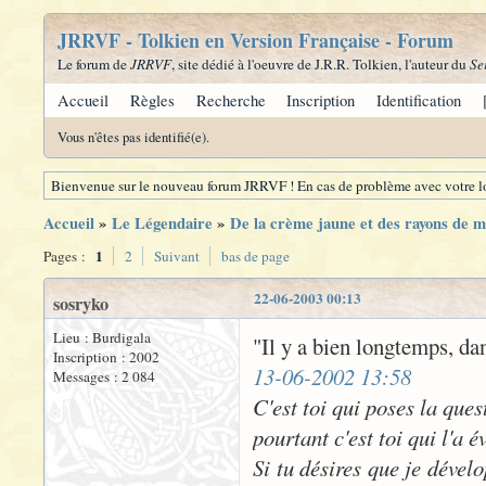
JRRVF - Tolkien en Version Française - Forum
Le forum de
JRRVF
, site dédié à l'oeuvre de J.R.R. Tolkien, l'auteur du
Se
Accueil
Règles
Recherche
Inscription
Identification
Vous n'êtes pas identifié(e).
Bienvenue sur le nouveau forum JRRVF ! En cas de problème avec votre lo
Accueil
»
Le Légendaire
»
De la crème jaune et des rayons de mie
1
Pages :
2
Suivant
bas de page
22-06-2003 00:13
sosryko
Lieu : Burdigala
"Il y a bien longtemps, dan
Inscription : 2002
13-06-2002 13:58
Messages : 2 084
C'est toi qui poses la que
pourtant c'est toi qui l'a 
Si tu désires que je dévelo