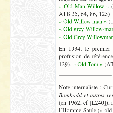
« Old Man Willow »
ATB 35, 64, 86, 125)
« Old Willow man »
(
« Old grey Willow-ma
« Old Grey Willowman
En 1934, le premier 
profusion de référenc
129),
« Old Tom »
(AT
Note internaliste : C
Bombadil et autres ve
(en 1962, cf [L240]),
l’Homme-Saule (« old