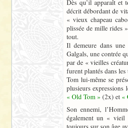
Dès qu’il apparaît et
décrit débordant de vita
« vieux chapeau cabos
plissée de mille rides 
tout.
Il demeure dans une 
Galgals, une contrée q
par de « vieilles créat
furent plantés dans le
Tom lui-même se prés
plusieurs expressions l
« Old Tom »
(2x) et
«
Son ennemi, l’Homme
également un « vieil 
toujours sur son âge av