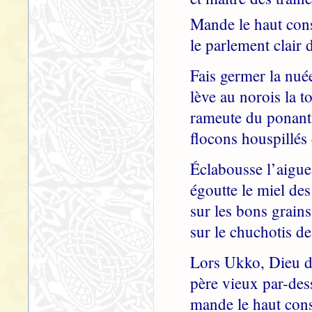
Mande le haut cons
le parlement clair 
Fais germer la nuée
lève au norois la t
rameute du ponant 
flocons houspillés
Éclabousse l’aigue 
égoutte le miel de
sur les bons grains
sur le chuchotis de
Lors Ukko, Dieu de
père vieux par-dess
mande le haut cons