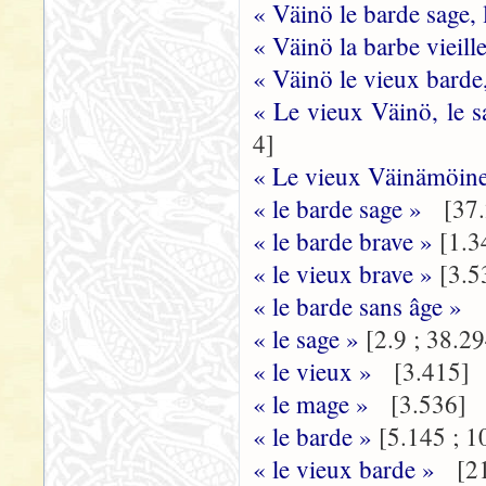
« Väinö le barde sage,
« Väinö la barbe vieill
« Väinö le vieux barde
« Le vieux Väinö, le s
4]
« Le vieux Väinämöinen
« le barde sage »
[37.
« le barde brave »
[1.3
« le vieux brave »
[3.5
« le barde sans âge »
[
« le sage »
[2.9 ; 38.2
« le vieux »
[3.415]
« le mage »
[3.536]
« le barde »
[5.145 ; 1
« le vieux barde »
[21.