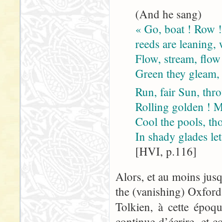
(And he sang)
« Go, boat ! Row !
reeds are leaning, 
Flow, stream, flow
Green they gleam, 
Run, fair Sun, thr
Rolling golden ! M
Cool the pools, t
In shady glades le
[HVI, p.116]
Alors, et au moins jus
the (vanishing) Oxford
Tolkien, à cette époq
continue d’écrire, et 