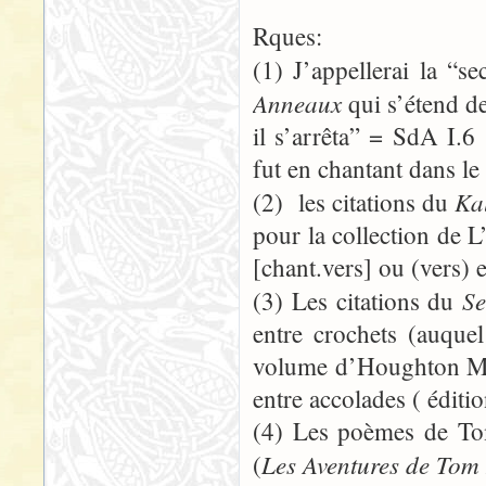
Rques:
(1) J’appellerai la “s
Anneaux
qui s’étend d
il s’arrêta” = SdA I.
fut en chantant dans l
Ka
(2) les citations du
pour la collection de 
[chant.vers] ou (vers) e
Se
(3) Les citations du
entre crochets (auquel
volume d’Houghton Mif
entre accolades ( éditi
(4) Les poèmes de To
Les Aventures de Tom
(