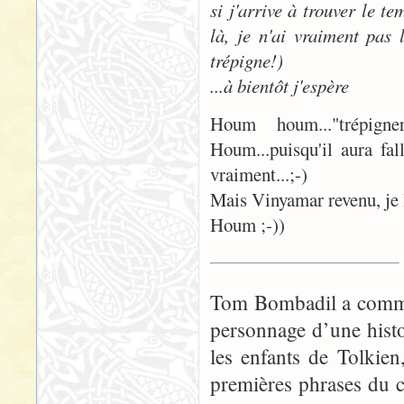
si j'arrive à trouver le t
là, je n'ai vraiment pas 
trépigne!)
...à bientôt j'espère
Houm houm..."trépign
Houm...puisqu'il aura f
vraiment...;-)
Mais Vinyamar revenu, je l
Houm ;-))
Tom Bombadil a commen
personnage d’une histo
les enfants de Tolkie
premières phrases du 