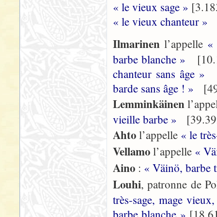
« le vieux sage »
[3.18
« le vieux chanteur »
[
Ilmarinen
l’appelle
«
barbe blanche »
[10.1
chanteur sans âge »
[
barde sans âge ! »
[49
Lemminkäinen
l’appe
vieille barbe »
[39.39
Ahto
l’appelle
« le trè
Vellamo
l’appelle
« Vä
Aino
:
« Väinö, barbe t
Louhi
, patronne de Po
très-sage, mage vieux
barbe blanche »
[18.6