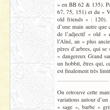
» en BB 62 & 135). Pa
67, 75, 151) et du « 
old friends » : 120).
d’une main autre que c
de l’adjectif « old » 
l’Aîné, au « plus anci
pères d’arbres, qui se
« dangereux Grand saul
un hobbit, êtres qui, 
est finalement très limi
On retrouve cette man
variations autour d’un
« sage », barbe « gri