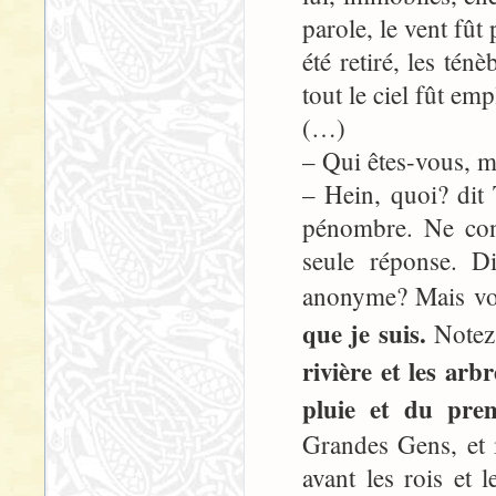
parole, le vent fût
été retiré, les tén
tout le ciel fût emp
(…)
– Qui êtes-vous, 
– Hein, quoi? dit 
pénombre. Ne con
seule réponse. D
anonyme? Mais vou
que je suis.
Notez
rivière et les ar
pluie et du prem
Grandes Gens, et il
avant les rois et 