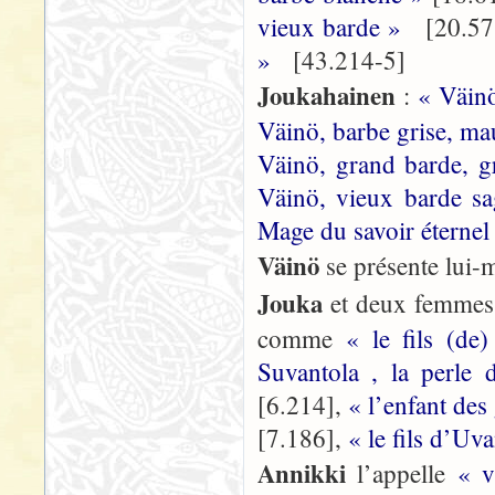
vieux barde »
[20.57
»
[43.214-5]
Joukahainen
:
« Väinö
Väinö, barbe grise, ma
Väinö, grand barde, g
Väinö, vieux barde s
Mage du savoir éternel
Väinö
se présente lu
Jouka
et deux femme
comme
« le fils (d
Suvantola , la perle
[6.214],
« l’enfant de
[7.186],
« le fils d’Uv
Annikki
l’appelle
« 