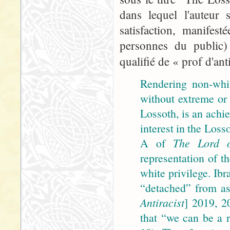
dans lequel l'auteur 
satisfaction, manifes
personnes du public) 
qualifié de « prof d'an
Rendering non-whit
without extreme or 
Lossoth, is an achi
interest in the Loss
A of
The Lord o
representation of t
white privilege. Ib
“detached” from as
Antiracist
] 2019, 20
that “we can be a r