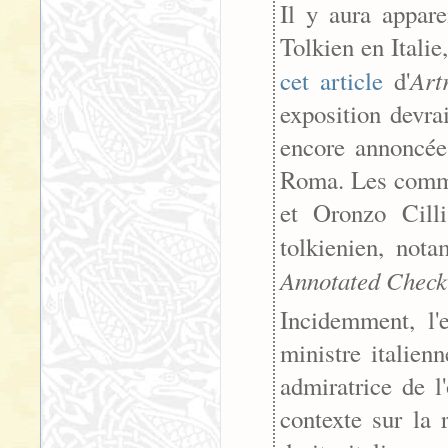
Il y aura appar
Tolkien en Italie
Art
cet article
d'
exposition devra
encore annoncée 
Roma. Les commis
et Oronzo Cill
tolkienien, no
Annotated Checkl
Incidemment, l'
ministre italien
admiratrice de l
contexte sur la 