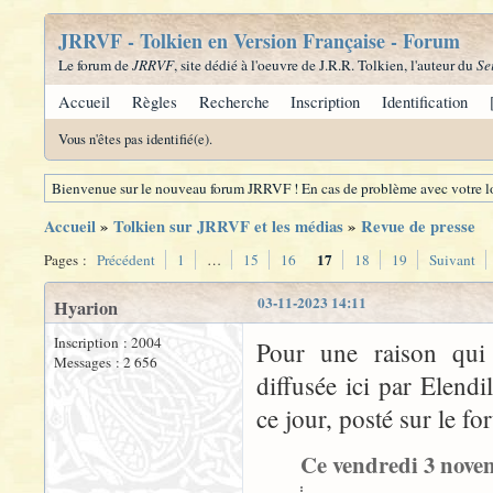
JRRVF - Tolkien en Version Française - Forum
Le forum de
JRRVF
, site dédié à l'oeuvre de J.R.R. Tolkien, l'auteur du
Se
Accueil
Règles
Recherche
Inscription
Identification
Vous n'êtes pas identifié(e).
Bienvenue sur le nouveau forum JRRVF ! En cas de problème avec votre lo
Accueil
»
Tolkien sur JRRVF et les médias
»
Revue de presse
17
Pages :
Précédent
1
…
15
16
18
19
Suivant
03-11-2023 14:11
Hyarion
Inscription : 2004
Pour une raison qui 
Messages : 2 656
diffusée ici par Elend
ce jour, posté sur le fo
Ce vendredi 3 novemb