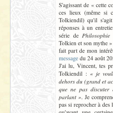
S'agissant de « cette 
ces lieux (même si c
Tolkiendil) qu'il s'a
réponses à un entretie
Philosophie
série de
Tolkien et son mythe »
fait part de mon intér
message
du 24 août 20
J'ai lu, Vincent, tes
« je voul
Tolkiendil :
dehors du (grand et acc
que ne pas discuter a
parlant »
. Je comprend
pas si reprocher à des 
qu'ayant une certaine