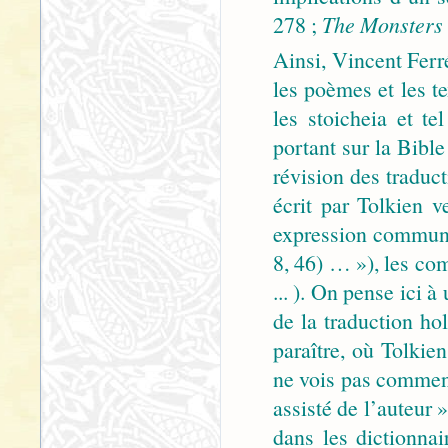
278 ;
The Monsters 
Ainsi, Vincent Ferr
les poèmes et les te
les stoicheia et t
portant sur la Bibl
révision des traduc
écrit par Tolkien v
expression commune
8, 46) … »), les co
... ). On pense ici 
de la traduction ho
paraître, où Tolkie
ne vois pas comment
assisté de l’auteur
dans les dictionna