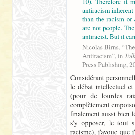
10). Therefore it m
antiracism inherent 
than the racism or 
are not people. The
antiracist. But it c
Nicolas Birns, “The
Antiracism”, in
Tol
Press Publishing, 2
Considérant personnel
le débat intellectuel 
(pour de lourdes rai
complètement empoison
finalement aussi bien l
s'y opposer, le tout 
racisme), j'avoue que j