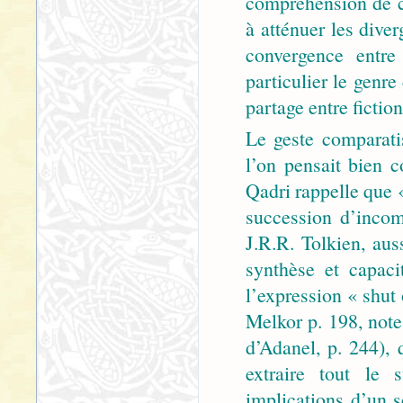
compréhension de c
à atténuer les dive
convergence entre
particulier le genre
partage entre fiction 
Le geste comparati
l’on pensait bien c
Qadri rappelle que «
succession d’incom
J.R.R. Tolkien, aus
synthèse et capaci
l’expression « shut 
Melkor p. 198, note
d’Adanel, p. 244), 
extraire tout le 
implications d’un s