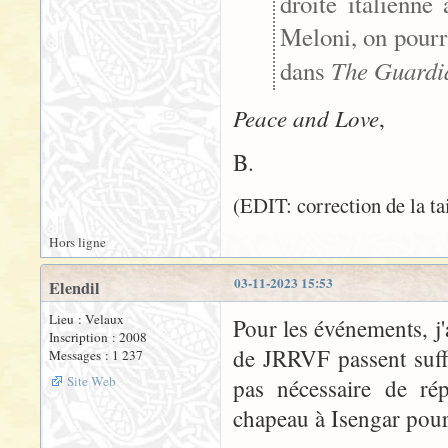
droite italienne 
Meloni, on pourr
The Guardi
dans
Peace and Love
,
B.
(EDIT: correction de la tai
Hors ligne
03-11-2023 15:53
Elendil
Lieu : Velaux
Pour les événements, j'
Inscription : 2008
de JRRVF passent suff
Messages : 1 237
Site Web
pas nécessaire de ré
chapeau à Isengar pour 