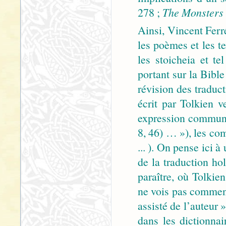
278 ;
The Monsters 
Ainsi, Vincent Ferr
les poèmes et les te
les stoicheia et t
portant sur la Bibl
révision des traduc
écrit par Tolkien v
expression commune
8, 46) … »), les co
... ). On pense ici 
de la traduction ho
paraître, où Tolkie
ne vois pas comment
assisté de l’auteur
dans les dictionna