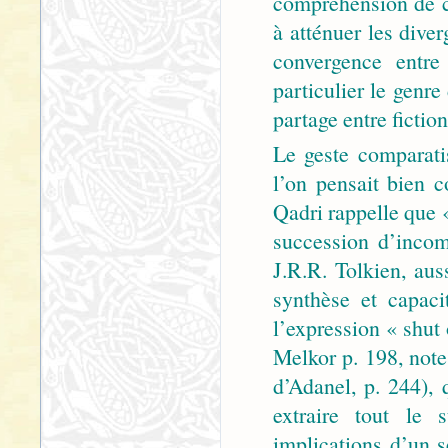
compréhension de c
à atténuer les dive
convergence entre
particulier le genre
partage entre fiction 
Le geste comparati
l’on pensait bien c
Qadri rappelle que «
succession d’incom
J.R.R. Tolkien, aus
synthèse et capaci
l’expression « shut 
Melkor p. 198, note
d’Adanel, p. 244), 
extraire tout le 
implications d’un s