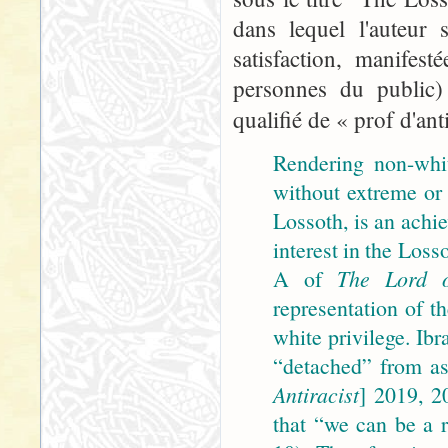
dans lequel l'auteur 
satisfaction, manifes
personnes du public) 
qualifié de « prof d'an
Rendering non-whit
without extreme or 
Lossoth, is an achi
interest in the Loss
A of
The Lord o
representation of t
white privilege. Ib
“detached” from as
Antiracist
] 2019, 20
that “we can be a r