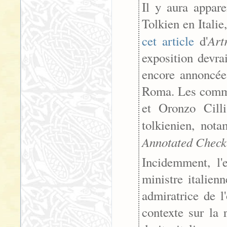
Il y aura appar
Tolkien en Italie
Art
cet article
d'
exposition devra
encore annoncée 
Roma. Les commis
et Oronzo Cill
tolkienien, no
Annotated Checkl
Incidemment, l'
ministre italien
admiratrice de l
contexte sur la 