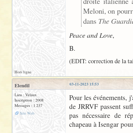
droite italienne 
Meloni, on pourr
The Guardi
dans
Peace and Love
,
B.
(EDIT: correction de la tai
Hors ligne
03-11-2023 15:53
Elendil
Lieu : Velaux
Pour les événements, j'
Inscription : 2008
de JRRVF passent suff
Messages : 1 237
Site Web
pas nécessaire de ré
chapeau à Isengar pour 