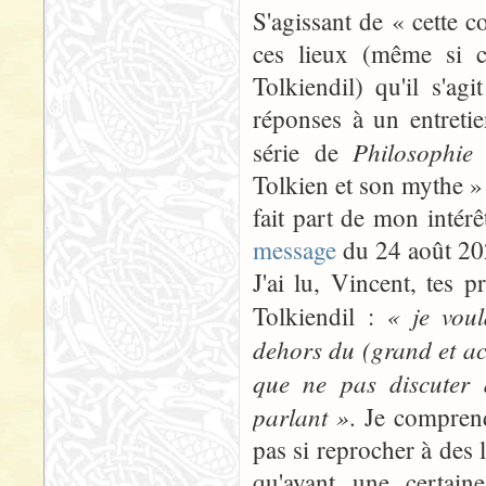
S'agissant de « cette 
ces lieux (même si c
Tolkiendil) qu'il s'a
réponses à un entretie
Philosophie
série de
Tolkien et son mythe »
fait part de mon intér
message
du 24 août 20
J'ai lu, Vincent, tes
« je voul
Tolkiendil :
dehors du (grand et acc
que ne pas discuter a
parlant »
. Je comprend
pas si reprocher à des 
qu'ayant une certaine