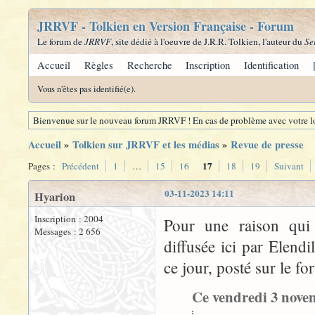
JRRVF - Tolkien en Version Française - Forum
Le forum de
JRRVF
, site dédié à l'oeuvre de J.R.R. Tolkien, l'auteur du
Se
Accueil
Règles
Recherche
Inscription
Identification
Vous n'êtes pas identifié(e).
Bienvenue sur le nouveau forum JRRVF ! En cas de problème avec votre lo
Accueil
»
Tolkien sur JRRVF et les médias
»
Revue de presse
17
Pages :
Précédent
1
…
15
16
18
19
Suivant
03-11-2023 14:11
Hyarion
Inscription : 2004
Pour une raison qui 
Messages : 2 656
diffusée ici par Elend
ce jour, posté sur le fo
Ce vendredi 3 novemb