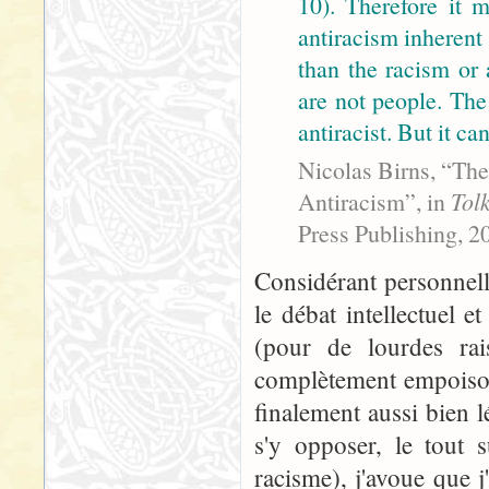
10). Therefore it m
antiracism inherent 
than the racism or 
are not people. The
antiracist. But it c
Nicolas Birns, “The
Antiracism”, in
Tol
Press Publishing, 2
Considérant personnel
le débat intellectuel 
(pour de lourdes rai
complètement empoison
finalement aussi bien l
s'y opposer, le tout 
racisme), j'avoue que j