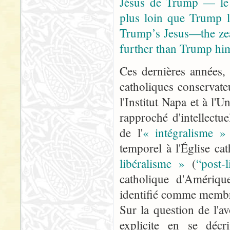
Jésus de Trump — le c
plus loin que Trump l
Trump’s Jesus—the zea
further than Trump him
Ces dernières années,
catholiques conservate
l'Institut Napa et à l'U
rapproché d'intellect
de l'
« intégralisme »
temporel à l'Église c
libéralisme »
(
“post-l
catholique d'Amériqu
identifié comme membre 
Sur la question de l'a
explicite en se déc