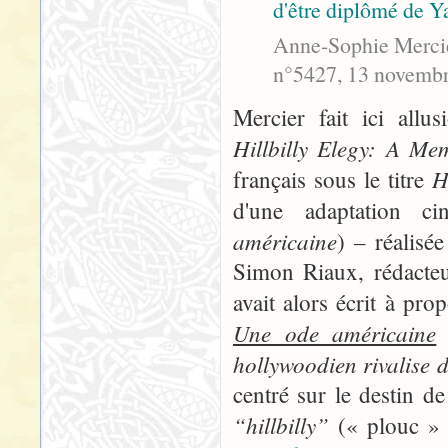
d'être diplômé de Ya
Anne-Sophie Mercier
n°5427, 13 novembre
Mercier fait ici allu
Hillbilly Elegy: A Me
H
français sous le titre
d'une adaptation c
américaine
) – réalisé
Simon Riaux, rédacteu
avait alors écrit à pro
Une ode américaine
e
hollywoodien rivalise 
centré sur le destin de
“hillbilly”
(« plouc » à