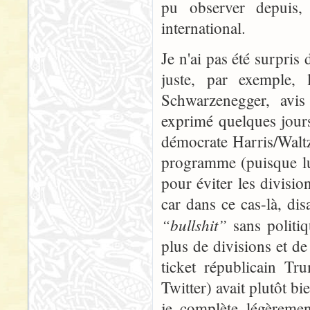
pu observer depuis,
international.
Je n'ai pas été surpris 
juste, par exemple, 
Schwarzenegger, avis 
exprimé quelques jours a
démocrate Harris/Waltz
programme (puisque lui
pour éviter les divisio
car dans ce cas-là, dis
“bullshit”
sans politiq
plus de divisions et d
ticket républicain T
Twitter) avait plutôt b
je complète légèremen