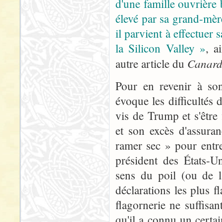
d'une famille ouvrière 
élevé par sa grand-mèr
il parvient à effectuer 
la Silicon Valley »
, a
Canar
autre article du
Pour en revenir à so
évoque les difficultés
vis de Trump et s'être
et son excès d'assuran
ramer sec » pour entre
président des États-U
sens du poil (ou de l
déclarations les plus 
flagornerie ne suffisa
qu'il a connu un cert