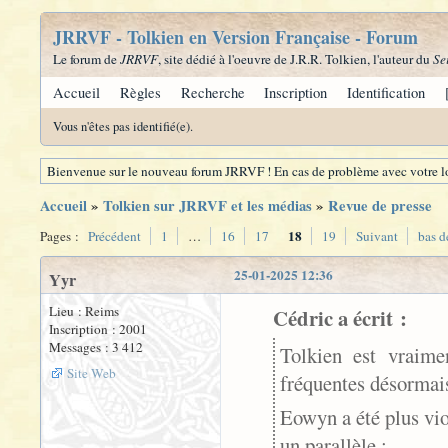
JRRVF - Tolkien en Version Française - Forum
Le forum de
JRRVF
, site dédié à l'oeuvre de J.R.R. Tolkien, l'auteur du
Se
Accueil
Règles
Recherche
Inscription
Identification
Vous n'êtes pas identifié(e).
Bienvenue sur le nouveau forum JRRVF ! En cas de problème avec votre lo
Accueil
»
Tolkien sur JRRVF et les médias
»
Revue de presse
18
Pages :
Précédent
1
…
16
17
19
Suivant
bas d
25-01-2025 12:36
Yyr
Lieu : Reims
Cédric a écrit :
Inscription : 2001
Messages : 3 412
Tolkien est vraime
Site Web
fréquentes désormai
Eowyn a été plus vio
un parallèle :