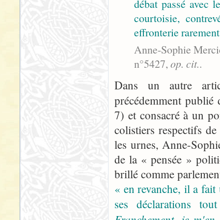
débat passé avec l
courtoisie, contre
effronterie rarement 
Anne-Sophie Mercier
n°5427,
op. cit.
.
Dans un autre artic
précédemment publié 
7) et consacré à un po
colistiers respectifs 
les urnes, Anne-Sophie
de la « pensée » politi
brillé comme parlementa
« en revanche, il a fai
ses déclarations to
Franchement, je m'en 