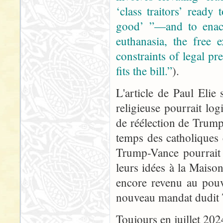
‘class traitors’ read
good’ ”—and to enact
euthanasia, the free 
constraints of legal p
fits the bill.”
).
L'article de Paul Elie
religieuse pourrait lo
de réélection de Trum
temps des catholiques 
Trump-Vance pourrait o
leurs idées à la Maison
encore revenu au pou
nouveau mandat dudit T
Toujours en juillet 202