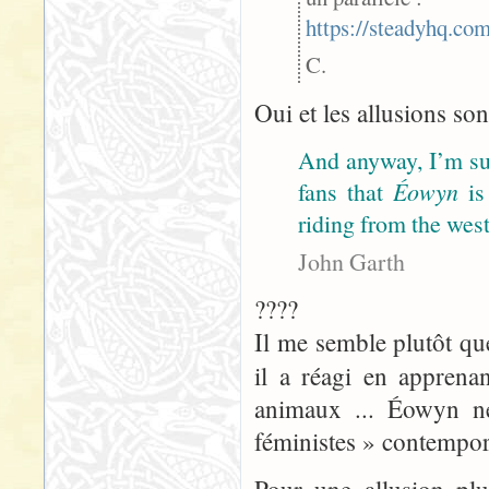
https://steadyhq.c
C.
Oui et les allusions so
And anyway, I’m sur
fans that
Éowyn
is
riding from the west
John Garth
????
Il me semble plutôt que
il a réagi en apprena
animaux ... Éowyn n
féministes » contempor