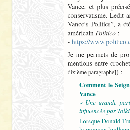
Vance, et plus précis
conservatisme. Ledit 
Vance’s Politics”, a ét
Politico
américain
:
-
https://www.politic
Je me permets de propo
mentions entre croche
) :
dixième paragraphe]
Comment le Seigne
Vance
« Une grande part
influencée par Tolki
Lorsque Donald Tru
le premier "millenni