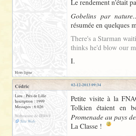
Le rendement n'était p
Gobelins par nature
.
résumée en quelques
There's a Starman waiti
thinks he'd blow our m
I.
Hors ligne
02-12-2013 09:34
Cédric
Lieu : Près de Lille
Petite visite à la FN
Inscription : 1999
Tolkien étaient en b
Messages : 6 026
Promenade au pays de
Webmestre de JRRVF
Site Web
La Classe !