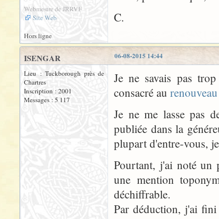
Webmestre de JRRVF
C.
Site Web
Hors ligne
06-08-2015 14:44
ISENGAR
Lieu : Tuckborough près de
Je ne savais pas trop
Chartres
consacré au
renouveau 
Inscription : 2001
Messages : 5 117
Je ne me lasse pas d
publiée dans la génér
plupart d'entre-vous, j
Pourtant, j'ai noté un 
une mention toponymi
déchiffrable.
Par déduction, j'ai fi