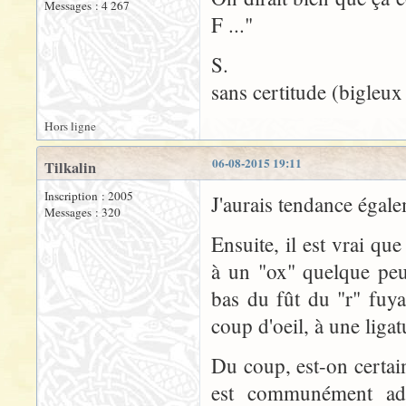
Messages : 4 267
F ..."
S.
sans certitude (bigleux
Hors ligne
06-08-2015 19:11
Tilkalin
Inscription : 2005
J'aurais tendance égal
Messages : 320
Ensuite, il est vrai qu
à un "ox" quelque peu
bas du fût du "r" fuya
coup d'oeil, à une ligatu
Du coup, est-on certain
est communément adm