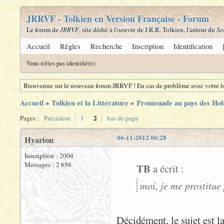
JRRVF - Tolkien en Version Française - Forum
Le forum de
JRRVF
, site dédié à l'oeuvre de J.R.R. Tolkien, l'auteur du
Se
Accueil
Règles
Recherche
Inscription
Identification
Vous n'êtes pas identifié(e).
Bienvenue sur le nouveau forum JRRVF ! En cas de problème avec votre lo
Accueil
»
Tolkien et la Littérature
»
Promenade au pays des Hobb
2
Pages :
Précédent
1
bas de page
06-11-2012 06:28
Hyarion
Inscription : 2004
Messages : 2 656
TB
a écrit :
moi, je me prostitue 
Décidément, le sujet est l