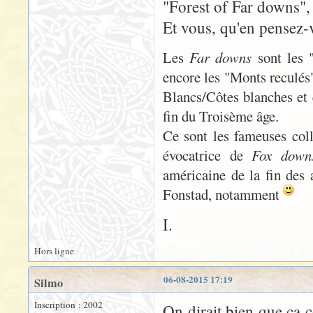
"Forest of Far downs", d
Et vous, qu'en pensez-
Les
Far downs
sont les 
encore les "Monts reculés"
Blancs/Côtes blanches et 
fin du Troisème âge.
Ce sont les fameuses coll
évocatrice de
Fox down
américaine de la fin des
Fonstad, notamment
I.
Hors ligne
06-08-2015 17:19
Silmo
Inscription : 2002
On dirait bien que ça 