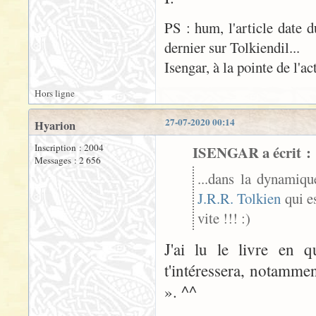
PS : hum, l'article date d
dernier sur Tolkiendil...
Isengar, à la pointe de l'ac
Hors ligne
27-07-2020 00:14
Hyarion
Inscription : 2004
ISENGAR a écrit :
Messages : 2 656
...dans la dynamiqu
J.R.R. Tolkien
qui es
vite !!! :)
J'ai lu le livre en q
t'intéressera, notammen
». ^^