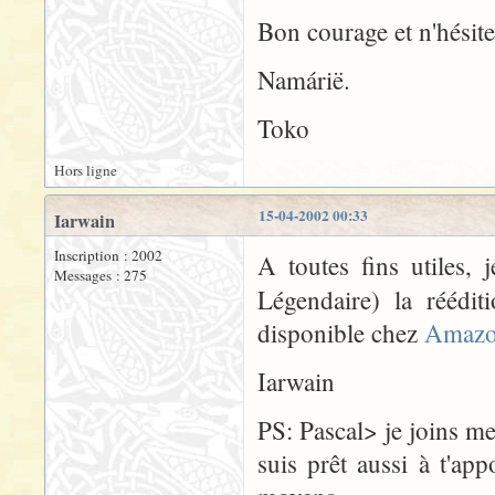
Bon courage et n'hésite
Namárië.
Toko
Hors ligne
15-04-2002 00:33
Iarwain
Inscription : 2002
A toutes fins utiles, 
Messages : 275
Légendaire) la réédi
disponible chez
Amazo
Iarwain
PS: Pascal> je joins m
suis prêt aussi à t'a