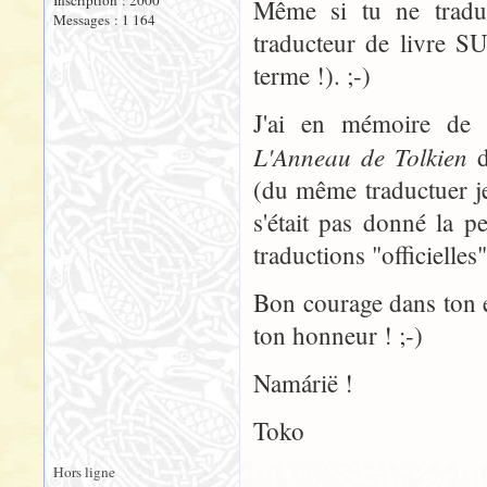
Inscription : 2000
Même si tu ne tradu
Messages : 1 164
traducteur de livre SU
terme !). ;-)
J'ai en mémoire de t
L'Anneau de Tolkien
d
(du même traductuer je
s'était pas donné la pe
traductions "officielles
Bon courage dans ton en
ton honneur ! ;-)
Namárië !
Toko
Hors ligne