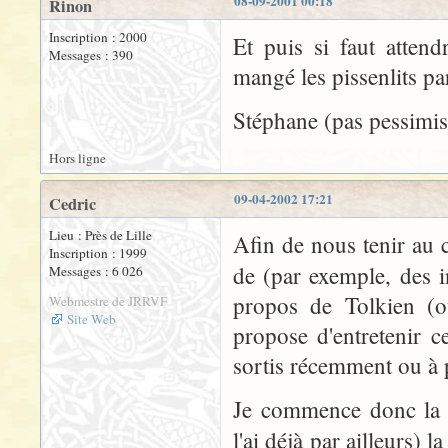
08-09-2001 00:18
Rinon
Inscription : 2000
Et puis si faut atten
Messages : 390
mangé les pissenlits par
Stéphane (pas pessimist
Hors ligne
09-04-2002 17:21
Cedric
Lieu : Près de Lille
Afin de nous tenir au c
Inscription : 1999
de (par exemple, des i
Messages : 6 026
propos de Tolkien (ou
Webmestre de JRRVF
Site Web
propose d'entretenir c
sortis récemment ou à p
Je commence donc la l
l'ai déjà par ailleurs) 