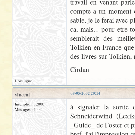
travail en venant parl
compte a un moment ou
sable, je le ferai avec p
ca, mais... pour etre t
semblerait des meil
Tolkien en France que
des livres sur Tolkien, 
Cirdan
Hors ligne
08-05-2002 20:14
vincent
Inscription : 2000
à signaler la sortie
Messages : 1 441
Schneiderwind (Lexik
_Guide_ de Foster et p
bref, j'ai l'impression q