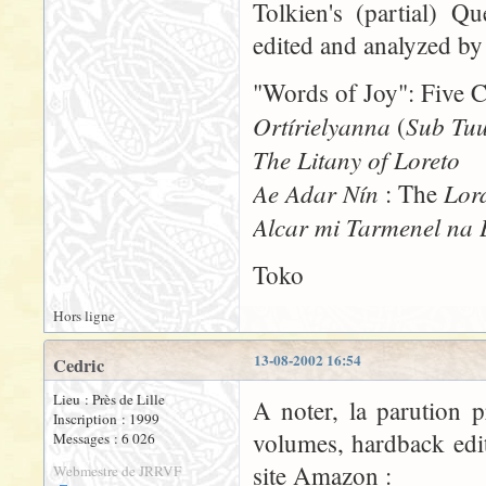
Tolkien's (partial) Q
edited and analyzed b
"Words of Joy": Five C
Ortírielyanna
Sub Tu
(
The Litany of Loreto
Ae Adar Nín
Lor
: The
Alcar mi Tarmenel na
Toko
Hors ligne
13-08-2002 16:54
Cedric
Lieu : Près de Lille
A noter, la parution 
Inscription : 1999
volumes, hardback edit
Messages : 6 026
site Amazon :
Webmestre de JRRVF