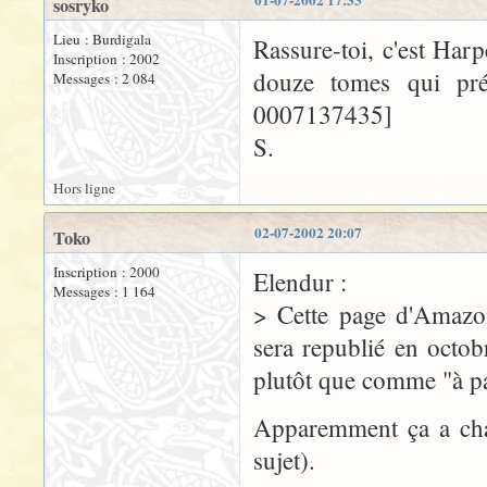
01-07-2002 17:33
sosryko
Lieu : Burdigala
Rassure-toi, c'est Har
Inscription : 2002
douze tomes qui pré
Messages : 2 084
0007137435]
S.
Hors ligne
02-07-2002 20:07
Toko
Inscription : 2000
Elendur :
Messages : 1 164
> Cette page d'Amazo
sera republié en octo
plutôt que comme "à pa
Apparemment ça a chan
sujet).