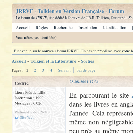
JRRVF - Tolkien en Version Française - Forum
Le forum de
JRRVF
, site dédié à l'oeuvre de J.R.R. Tolkien, l'auteur du
Se
Accueil
Règles
Recherche
Inscription
Identification
Vous n'êtes pas identifié(e).
Bienvenue sur le nouveau forum JRRVF ! En cas de problème avec votre lo
Accueil
»
Tolkien et la Littérature
»
Sorties
1
Pages :
2
3
4
Suivant
bas de page
28-08-2001 17:31
Cedric
Lieu : Près de Lille
En parcourant le site
Inscription : 1999
dans les livres en angl
Messages : 6 026
l'année. Cela représent
Webmestre de JRRVF
Site Web
même non négligeable. 
peu près au même mom