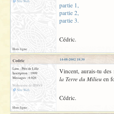
Site Web
partie 1,
partie 2,
partie 3.
Cédric.
Hors ligne
14-08-2002 18:30
Cedric
Lieu : Près de Lille
Vincent, aurais-tu des
Inscription : 1999
la Terre du Milieu
en f
Messages : 6 026
Webmestre de JRRVF
Site Web
Cédric.
Hors ligne