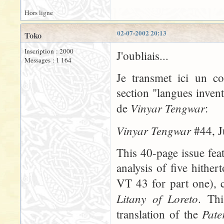
Hors ligne
02-07-2002 20:13
Toko
Inscription : 2000
J'oubliais...
Messages : 1 164
Je transmet ici un c
section "langues inven
Vinyar Tengwar
de
:
Vinyar Tengwar
#44, J
This 40-page issue fea
analysis of five hithe
VT 43 for part one), 
Litany of Loreto
. Thi
Pate
translation of the