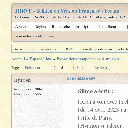
JRRVF - Tolkien en Version Française - Forum
Le forum de
JRRVF
, site dédié à l'oeuvre de J.R.R. Tolkien, l'auteur du
Se
Accueil
Règles
Recherche
Inscription
Identification
Vous n'êtes pas identifié(e).
Bienvenue sur le nouveau forum JRRVF ! En cas de problème avec votre lo
Accueil
»
Espace libre
»
Expositions temporaires & musées
3
Pages :
Précédent
1
2
4
Suivant
bas de page
24-04-2023 04:59
Hyarion
Inscription : 2004
Silmo a écrit :
Messages : 2 656
Rien à voir avec la 
du 14 avril 2023 au
ville de Paris.
Hyarion va adorer.