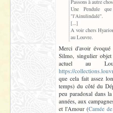
Passons à autre cho
Une Pendule que
"l'Ainulindalë".
[...]
A voir chers Hyarion
au Louvre.
Merci d'avoir évoqué 
Silmo, singulier objet
actuel au Lou
https://collections.lo
que cela fait assez l
temps) du côté du Dépa
peu paradoxal dans la
années, aux campagnes
et l'Amour (
Camée de