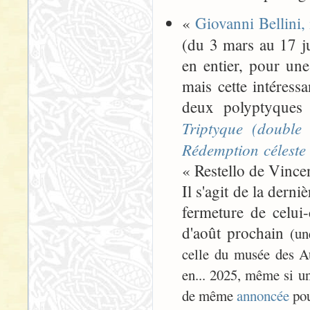
«
Giovanni Bellini, 
(du 3 mars au 17 ju
en entier, pour une
mais cette intéress
deux polyptyques 
Triptyque (double 
Rédemption céleste
« Restello de Vince
Il s'agit de la der
fermeture de celui
d'août prochain
(un
celle du musée des Au
en... 2025, même si une
de même
annoncée
pou