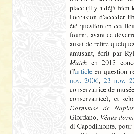
place (il y a déjà bien
l'occasion d'accéder l
été question en ces li
fourni, avant ce déverro
aussi de relire quelqu
amusant, écrit par R
Match
en 2013 conc
(l'
article
en question res
nov. 2006
,
23 nov. 2
conservatrice de musée, 
conservatrice), et se
Dormeuse de Naples
Vénus dorma
Giordano,
di Capodimonte, pour l