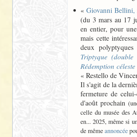
«
Giovanni Bellini, 
(du 3 mars au 17 ju
en entier, pour une
mais cette intéress
deux polyptyques 
Triptyque (double 
Rédemption céleste
« Restello de Vince
Il s'agit de la der
fermeture de celui
d'août prochain
(un
celle du musée des Au
en... 2025, même si une
de même
annoncée
pou