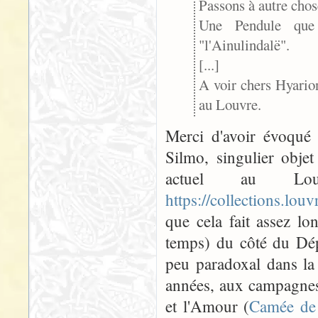
Passons à autre cho
Une Pendule que
"l'Ainulindalë".
[...]
A voir chers Hyarion
au Louvre.
Merci d'avoir évoqué 
Silmo, singulier objet
actuel au Lou
https://collections.lo
que cela fait assez l
temps) du côté du Dépa
peu paradoxal dans la
années, aux campagnes
et l'Amour (
Camée de