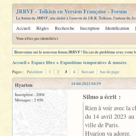
JRRVF - Tolkien en Version Française - Forum
Le forum de
JRRVF
, site dédié à l'oeuvre de J.R.R. Tolkien, l'auteur du
Se
Accueil
Règles
Recherche
Inscription
Identification
Vous n'êtes pas identifié(e).
Bienvenue sur le nouveau forum JRRVF ! En cas de problème avec votre lo
Accueil
»
Espace libre
»
Expositions temporaires & musées
3
Pages :
Précédent
1
2
4
Suivant
bas de page
24-04-2023 04:59
Hyarion
Inscription : 2004
Silmo a écrit :
Messages : 2 656
Rien à voir avec la 
du 14 avril 2023 au
ville de Paris.
Hyarion va adorer.