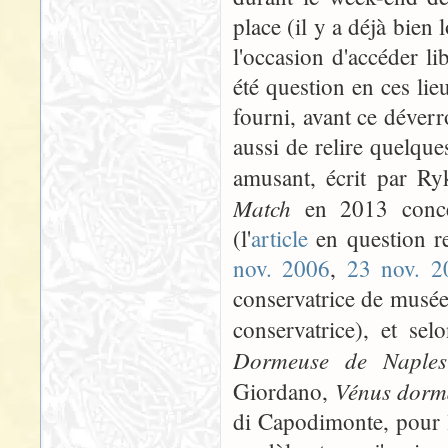
place (il y a déjà bien
l'occasion d'accéder l
été question en ces li
fourni, avant ce déverro
aussi de relire quelqu
amusant, écrit par R
Match
en 2013 conc
(l'
article
en question res
nov. 2006
,
23 nov. 2
conservatrice de musée, 
conservatrice), et se
Dormeuse de Naples
Vénus dorma
Giordano,
di Capodimonte, pour l