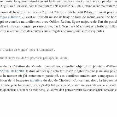
on au musée Jacquemart-André avant la fermeture de celui-ci pour travaux pendant u
Augustins à Toulouse, dont la réouverture a été repoussé en... 2025, même si une réouverture part
musée d'Orsay (du 14 mars au 2 juillet 2023) : après le Petit Palais, qui avait propo
 Degas à Redon
»), c'est au tour du musée d'Orsay de faire de même, avec une bonn
 qui se conclue naturellement avec Odilon Redon, figure majeure de l'art du past
nière fois avant longtemps sans doute, par la Wayback Machine) est plutôt positif, m
ir ou revoir réunies des œuvres aussi fragiles ne sont jamais très fréquentes.
 "Création du Monde" voire "l'Ainulindalë".
ric et autres lors de vos prochains passages au Louvre.
e de la Création du Monde, cher Silmo, singulier objet dont je viens d'ailleur
53355/cl010116200
. Je dois avouer que cela fait assez longtemps que je ne suis pas
ans la mesure où j'ai notamment participé, ces dernières années, aux campagnes 
sition de la luxueuse
tabatière
du duc de Choiseul. Concernant donc la fréquentation
 le matin pour l'ouverture, ce que j'ai déjà fait par le passé, je vais m'efforcer de continuer à tou
eurs quotidiens à 30 000 : à mon sens, le Louvre doit pouvoir rester raisonnablement accessible