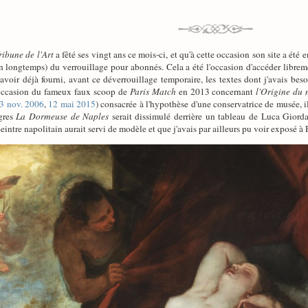
ribune de l'Art
a fêté ses vingt ans ce mois-ci, et qu'à cette occasion son site a été
en longtemps) du verrouillage pour abonnés. Cela a été l'occasion d'accéder libre
oir déjà fourni, avant ce déverrouillage temporaire, les textes dont j'avais beso
l'occasion du fameux faux scoop de
Paris Match
en 2013 concernant
l'Origine du
3 nov. 2006
,
12 mai 2015
) consacrée à l'hypothèse d'une conservatrice de musée, il 
ngres
La Dormeuse de Naples
serait dissimulé derrière un tableau de Luca Giord
ntre napolitain aurait servi de modèle et que j'avais par ailleurs pu voir exposé à P