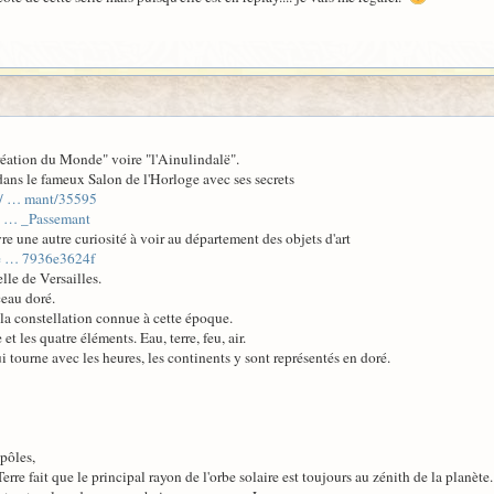
éation du Monde" voire "l'Ainulindalë".
dans le fameux Salon de l'Horloge avec ses secrets
le/ … mant/35595
_a … _Passemant
une autre curiosité à voir au département des objets d'art
le … 7936e3624f
le de Versailles.
ceau doré.
 la constellation connue à cette époque.
et les quatre éléments. Eau, terre, feu, air.
i tourne avec les heures, les continents y sont représentés en doré.
pôles,
rre fait que le principal rayon de l'orbe solaire est toujours au zénith de la planète.