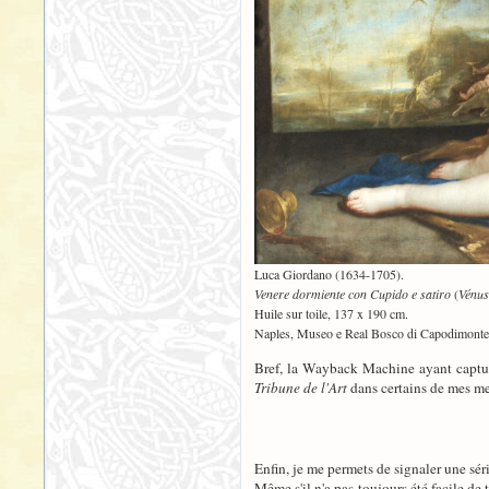
Luca Giordano (1634-1705).
Venere dormiente con Cupido e satiro
(
Vénus
Huile sur toile, 137 x 190 cm.
Naples, Museo e Real Bosco di Capodimonte
Bref, la Wayback Machine ayant capturé
Tribune de l'Art
dans certains de mes me
Enfin, je me permets de signaler une sé
Même s'il n'a pas toujours été facile de 