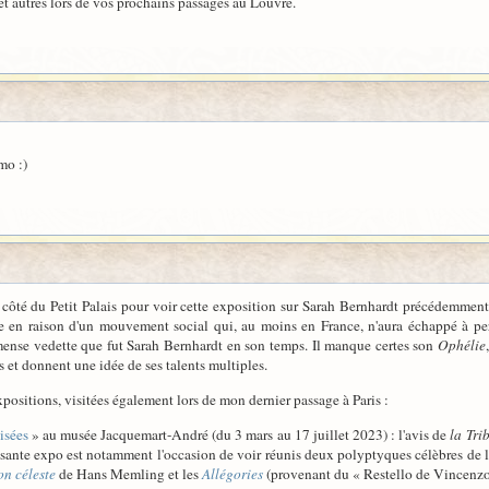
et autres lors de vos prochains passages au Louvre.
mo :)
du côté du Petit Palais pour voir cette exposition sur Sarah Bernhardt précédemment
 en raison d'un mouvement social qui, au moins en France, n'aura échappé à per
mense vedette que fut Sarah Bernhardt en son temps. Il manque certes son
Ophélie
 et donnent une idée de ses talents multiples.
positions, visitées également lors de mon dernier passage à Paris :
isées
» au musée Jacquemart-André (du 3 mars au 17 juillet 2023) : l'avis de
la Tri
essante expo est notamment l'occasion de voir réunis deux polyptyques célèbres de l
on céleste
de Hans Memling et les
Allégories
(provenant du « Restello de Vincenzo