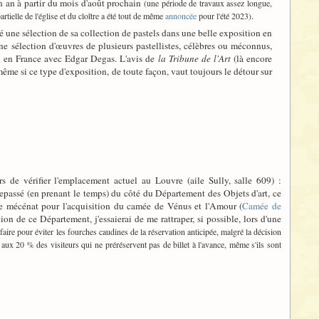
n an à partir du mois d'août prochain
(une période de travaux assez longue,
.
ielle de l'église et du cloître a été tout de même
annoncée
pour l'été 2023)
sé une sélection de sa collection de pastels dans une belle exposition en
e sélection d'œuvres de plusieurs pastellistes, célèbres ou méconnus,
el en France avec Edgar Degas. L'avis de
la Tribune de l'Art
(là encore
ême si ce type d'exposition, de toute façon, vaut toujours le détour sur
s de vérifier l'emplacement actuel au Louvre (aile Sully, salle 609) :
 repassé (en prenant le temps) du côté du Département des Objets d'art, ce
de mécénat pour l'acquisition du camée de Vénus et l'Amour (
Camée de
 de ce Département, j'essaierai de me rattraper, si possible, lors d'une
t faire pour éviter les fourches caudines de la réservation anticipée, malgré la décision
 aux 20 % des visiteurs qui ne préréservent pas de billet à l'avance, même s'ils sont