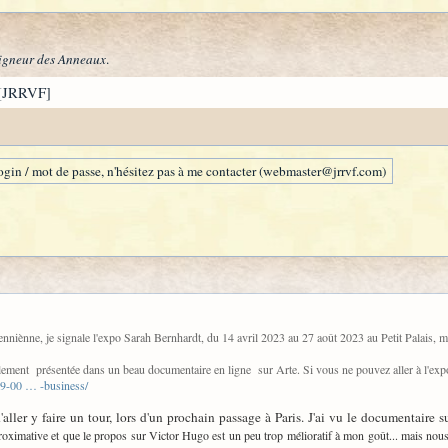
igneur des Anneaux
.
[JRRVF]
gin / mot de passe, n'hésitez pas à me contacter (webmaster@jrrvf.com)
enniènne, je signale l'expo Sarah Bernhardt, du 14 avril 2023 au 27 août 2023 au Petit Palais, m
ement présentée dans un beau documentaire en ligne sur Arte. Si vous ne pouvez aller à l'expo
89-00 … -business/
d'aller y faire un tour, lors d'un prochain passage à Paris. J'ai vu le documentaire
oximative et que le propos sur Victor Hugo est un peu trop mélioratif à mon goût... mais nous