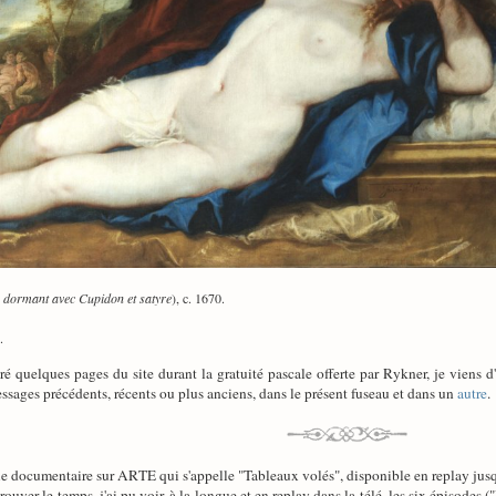
 dormant avec Cupidon et satyre
), c. 1670.
.
 quelques pages du site durant la gratuité pascale offerte par Rykner, je viens d'
ssages précédents, récents ou plus anciens, dans le présent fuseau et dans un
autre
.
rie documentaire sur ARTE qui s'appelle "Tableaux volés", disponible en replay jusqu
trouver le temps, j'ai pu voir, à la longue et en replay dans la télé, les six épisode