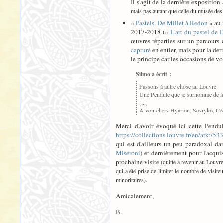
Il s'agit de la dernière expositi
mais pas autant que celle du musée des 
«
Pastels. De Millet à Redon
» au 
2017-2018 («
L'art du pastel de
œuvres réparties sur un parcours
capturé
en entier, mais pour la der
le principe car les occasions de vo
Silmo a écrit :
Passons à autre chose au Louvre
Une Pendule que je surnomme de la
[...]
A voir chers Hyarion, Sosryko, Céd
Merci d'avoir évoqué ici cette Pendul
https://collections.louvre.fr/en/ark:/
qui est d'ailleurs un peu paradoxal d
Miseroni
) et dernièrement pour l'acqui
prochaine visite
(quitte à revenir au Louvre
qui a été prise de limiter le nombre de visit
.
minoritaires)
Amicalement,
B.