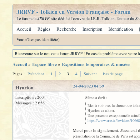
JRRVF - Tolkien en Version Française - Forum
Le forum de
JRRVF
, site dédié à l'oeuvre de J.R.R. Tolkien, l'auteur du
Se
Accueil
Règles
Recherche
Inscription
Identification
Vous n'êtes pas identifié(e).
Bienvenue sur le nouveau forum JRRVF ! En cas de problème avec votre lo
Accueil
»
Espace libre
»
Expositions temporaires & musées
3
Pages :
Précédent
1
2
4
Suivant
bas de page
24-04-2023 04:59
Hyarion
Inscription : 2004
Silmo a écrit :
Messages : 2 656
Rien à voir avec la choucroute tolki
Hyarion va adorer.
Une personne exceptionnelle actuell
https://www.arte.tv/fr/videos/1066
Merci pour le signalement. J'essaierai 
présentation de la Commune de Paris est appr