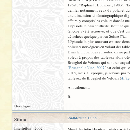
1969", "Raphaël : Budapest, 1983", "Ed
dernier, notamment ceux du polar et du
une dimension cinématographique digne 
affaire, y compris les voleurs dans la 
L'épisode le plus "difficile" (tout ce q
(encore ?) été retrouvé, et que c'est 
détachées quelque part en Suisse (?)...
L'épisode le plus amusant est sans dout
policiers norvégiens en volant des tabl
Dans la plupart des épisodes, on ne parl
voleur à propos des tableaux alors déro
Brueghel de Velours qui sont remarquabl
"
Brueghel : Nice, 2007
" est celui qui,
2018, mais à l'époque, je n'avais pas
tableaux de Brueghel de Velours (
Allég
Amicalement,
B.
Hors ligne
24-04-2023 15:36
Silmo
Inscription : 2002
Merci des infos Hyarion. J'étais passé à c