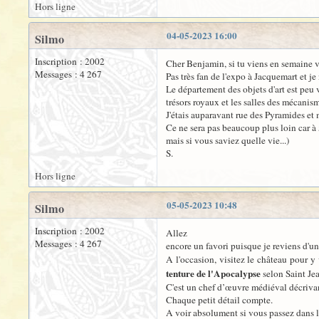
Hors ligne
04-05-2023 16:00
Silmo
Inscription : 2002
Cher Benjamin, si tu viens en semaine v
Messages : 4 267
Pas très fan de l'expo à Jacquemart et j
Le département des objets d'art est peu 
trésors royaux et les salles des mécanis
J'étais auparavant rue des Pyramides et
Ce ne sera pas beaucoup plus loin car à 5
mais si vous saviez quelle vie...)
S.
Hors ligne
05-05-2023 10:48
Silmo
Inscription : 2002
Allez
Messages : 4 267
encore un favori puisque je reviens d'un
A l'occasion, visitez le château pour y
tenture de l'Apocalypse
selon Saint Je
C'est un chef d’œuvre médiéval décrivant
Chaque petit détail compte.
A voir absolument si vous passez dans 