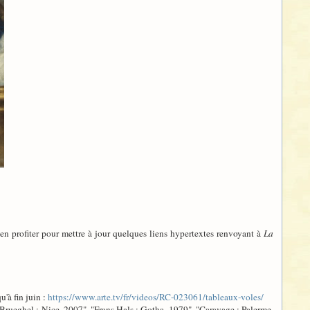
en profiter pour mettre à jour quelques liens hypertextes renvoyant à
La
'à fin juin :
https://www.arte.tv/fr/videos/RC-023061/tableaux-voles/
s ("Brueghel : Nice, 2007", "Frans Hals : Gotha, 1979", "Caravage : Palerme,