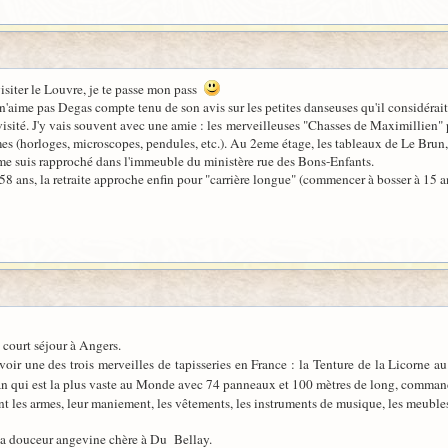
isiter le Louvre, je te passe mon pass
e n'aime pas Degas compte tenu de son avis sur les petites danseuses qu'il considérai
visité. J'y vais souvent avec une amie : les merveilleuses "Chasses de Maximillien" 
mes (horloges, microscopes, pendules, etc.). Au 2eme étage, les tableaux de Le Brun, 
 me suis rapproché dans l'immeuble du ministère rue des Bons-Enfants.
8 ans, la retraite approche enfin pour "carrière longue" (commencer à bosser à 15 ans, 
 court séjour à Angers.
 voir une des trois merveilles de tapisseries en France : la Tenture de la Licorn
an qui est la plus vaste au Monde avec 74 panneaux et 100 mètres de long, comman
 les armes, leur maniement, les vêtements, les instruments de musique, les meubles,
la douceur angevine chère à Du Bellay.