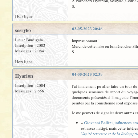
A voir chers Hyrarion, Sosryko, Cédric 
S.
Hors ligne
03-05-2023 20:46
sosryko
Lieu : Burdigala
Impressionnant !
Inscription : 2002
Merci de cette mise en lumière, cher Sil
Messages : 2 084
S.
Hors ligne
04-05-2023 02:39
Hyarion
Inscription : 2004
J'ai finalement pu aller faire un tour 
Messages : 2 656
quelques semaines de report du voyage
documents présentés, à l'image de l'im
peintes par la comédienne sont exposées
Je me permets de signaler deux autres ex
«
Giovanni Bellini, influences cro
est assez mitigé, mais cette intér
Vanité terrestre et de la Rédempti