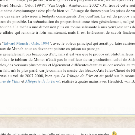
vard Munch : Oslo, 1994", "Van Gogh : Amsterdam, 2002"). J'ai trouvé cette série 
 cinéma d'espionnage : c'est plutôt bien vu. L'usage de drones pour les prises de
des séries télévisées à budgets conséquents d'aujourd'hui. Le sel du propos vient
mesure du possible. La scénarisation du propos fonctionne bien généralement, malgré
ui touche à la mafia a une dimension plus ou moins salissante à mes yeux) est sans d
une affaire qui remonte à loin maintenant, mais il est intéressant de savoir fina
e "
Edvard Munch : Oslo, 1994
", avec le voleur principal qui aurait pu faire carrièr
eaux de Munch, tout en devenant peintre en prison au passage !
e généralement pas beaucoup d'art, mais il est vrai que le propos est plutôt ailleurs
bés : le tableau de Monet n'était pas le meilleur de sa production, celui de Sisl
es, des versions plus petites et légèrement différentes étant aussi conservées au m
 en fait, m'a le plus parlé, car je connais le musée des Beaux-Arts Jules-Chéret de Ni
 pensé au vol de 2007-2008, bien que
La Tribune de l'Art
en ait parlé sur le momen
orie de l'Eau
et
Allégorie de la Terre
), réalisés à quatre mains avec Hendrick von Ba
ôté de cette série mais puisqu'elle est en replay.... je vais me régaler.