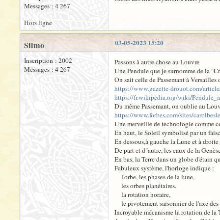
Messages : 4 267
Hors ligne
03-05-2023 15:20
Silmo
Inscription : 2002
Passons à autre chose au Louvre
Messages : 4 267
Une Pendule que je surnomme de la "Cr
On sait celle de Passemant à Versailles 
https://www.gazette-drouot.com/artic
https://fr.wikipedia.org/wiki/Pendule
Du même Passemant, on oublie au Louvre 
https://www.forbes.com/sites/carolbes
Une merveille de technologie comme cel
En haut, le Soleil symbolisé par un fais
En dessous,à gauche la Lune et à droite
De part et d"autre, les eaux de la Genèse 
En bas, la Terre dans un globe d'étain qu
Fabuleux système, l'horloge indique :
l'orbe, les phases de la lune,
les orbes planétaires.
la rotation horaire,
le pivotement saisonnier de l'axe des 
Incroyable mécanisme la rotation de la Te