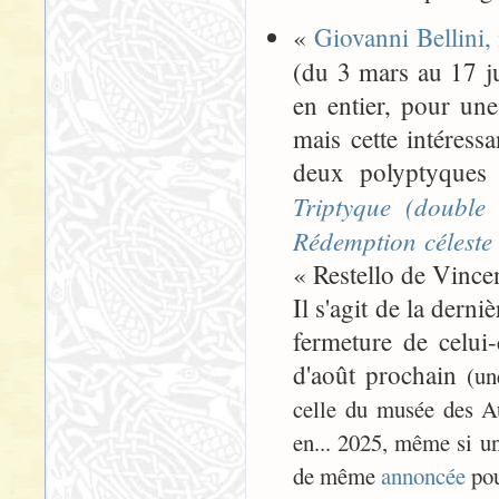
«
Giovanni Bellini, 
(du 3 mars au 17 ju
en entier, pour une
mais cette intéress
deux polyptyques 
Triptyque (double 
Rédemption céleste
« Restello de Vince
Il s'agit de la der
fermeture de celui
d'août prochain
(un
celle du musée des Au
en... 2025, même si une
de même
annoncée
pou