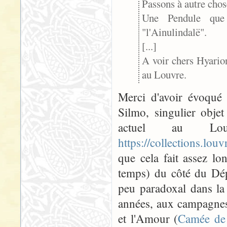
Passons à autre cho
Une Pendule que
"l'Ainulindalë".
[...]
A voir chers Hyarion
au Louvre.
Merci d'avoir évoqué 
Silmo, singulier objet
actuel au Lou
https://collections.lo
que cela fait assez l
temps) du côté du Dépa
peu paradoxal dans la
années, aux campagnes
et l'Amour (
Camée de