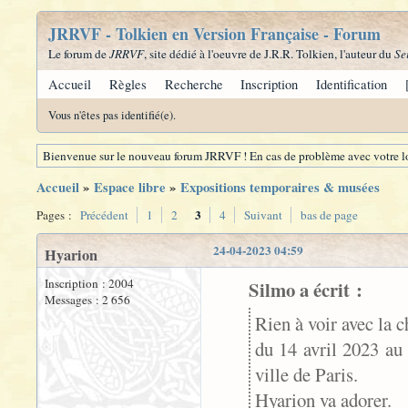
JRRVF - Tolkien en Version Française - Forum
Le forum de
JRRVF
, site dédié à l'oeuvre de J.R.R. Tolkien, l'auteur du
Se
Accueil
Règles
Recherche
Inscription
Identification
Vous n'êtes pas identifié(e).
Bienvenue sur le nouveau forum JRRVF ! En cas de problème avec votre lo
Accueil
»
Espace libre
»
Expositions temporaires & musées
3
Pages :
Précédent
1
2
4
Suivant
bas de page
24-04-2023 04:59
Hyarion
Inscription : 2004
Silmo a écrit :
Messages : 2 656
Rien à voir avec la 
du 14 avril 2023 au
ville de Paris.
Hyarion va adorer.