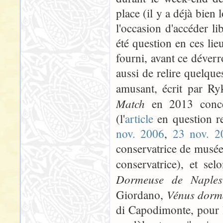
place (il y a déjà bien
l'occasion d'accéder l
été question en ces li
fourni, avant ce déverro
aussi de relire quelqu
amusant, écrit par R
Match
en 2013 conc
(l'
article
en question res
nov. 2006
,
23 nov. 2
conservatrice de musée, 
conservatrice), et se
Dormeuse de Naples
Vénus dorma
Giordano,
di Capodimonte, pour l