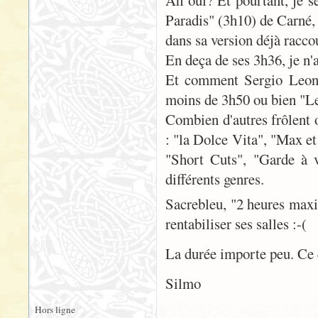
Ah oui? Et pourtant, je s
Paradis" (3h10) de Carné,
dans sa version déjà racco
En deça de ses 3h36, je n
Et comment Sergio Leone 
moins de 3h50 ou bien "Le
Combien d'autres frôlent o
: "la Dolce Vita", "Max et
"Short Cuts", "Garde à v
différents genres.
Sacrebleu, "2 heures maxi"
rentabiliser ses salles :-(
La durée importe peu. Ce q
Silmo
Hors ligne