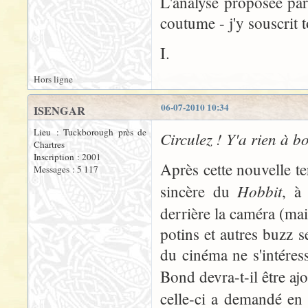
L'analyse proposée pa
coutume - j'y souscrit 
I.
Hors ligne
06-07-2010 10:34
ISENGAR
Lieu : Tuckborough près de
Circulez ! Y'a rien à bo
Chartres
Inscription : 2001
Après cette nouvelle te
Messages : 5 117
Hobbit
sincère du
, à 
derrière la caméra (mais
potins et autres buzz s
du cinéma ne s'intéres
Bond devra-t-il être aj
celle-ci a demandé en