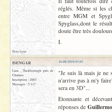
Il faut toutefois dir
réglés. Même si les c
entre MGM et Spyglas
Spyglass,dont le résul
doute être très doulour
I.
Hors ligne
26-08-2010 01:03
ISENGAR
Lieu : Tuckborough près de
"Je suis là mais je ne s
Chartres
n'arrive pas à m'y fai
Inscription : 2001
Messages : 5 117
sera en 3D"...
Etonnante et décevant
Guillermo
réponses de