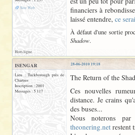
est un peu tôt pour par
Site Web
financiers à rebondiss
laissé entendre,
ce sera
À défaut d'une sortie pro
Shadow
.
Hors ligne
28-06-2010 19:18
ISENGAR
Lieu : Tuckborough près de
The Return of the Shado
Chartres
Inscription : 2001
Ces nouvelles rumeu
Messages : 5 117
distance. Je crains qu
des buses...
Nous noterons par
theonering.net
restent t