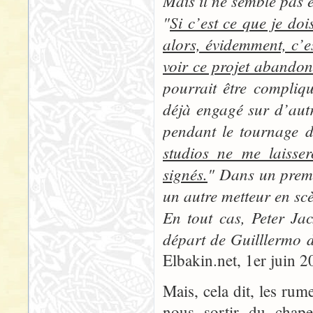
Mais il ne semble pas 
"
Si c’est ce que je doi
alors, évidemment, c’e
voir ce projet abandon
pourrait être compliq
déjà engagé sur d’autr
pendant le tournage d
studios ne me laisser
signés.
" Dans un premie
un autre metteur en scè
En tout cas, Peter Jac
départ de Guilllermo de
Elbakin.net, 1er juin 2
Mais, cela dit, les rum
nous sortir du chape