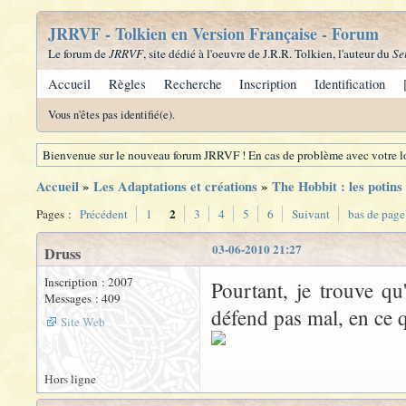
JRRVF - Tolkien en Version Française - Forum
Le forum de
JRRVF
, site dédié à l'oeuvre de J.R.R. Tolkien, l'auteur du
Se
Accueil
Règles
Recherche
Inscription
Identification
Vous n'êtes pas identifié(e).
Bienvenue sur le nouveau forum JRRVF ! En cas de problème avec votre lo
Accueil
»
Les Adaptations et créations
»
The Hobbit : les potins
2
Pages :
Précédent
1
3
4
5
6
Suivant
bas de page
03-06-2010 21:27
Druss
Inscription : 2007
Pourtant, je trouve q
Messages : 409
défend pas mal, en ce 
Site Web
Hors ligne