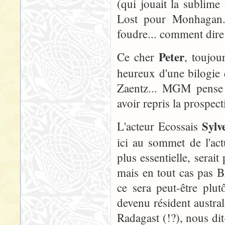
(qui jouait la sublim
Lost pour Monhagan. 
foudre... comment dire
Peter
Ce cher
, toujou
heureux d'une bilogie 
Zaentz... MGM pense 
avoir repris la prospect
Sylv
L'acteur Ecossais
ici au sommet de l'actu
plus essentielle, serait
mais en tout cas pas Bi
ce sera peut-être plu
devenu résident austr
Radagast (!?), nous dit