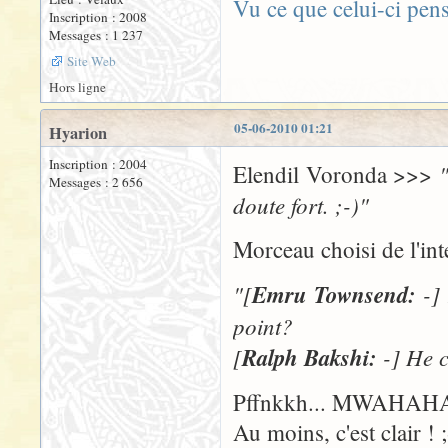
Vu ce que celui-ci pen
Inscription : 2008
Messages : 1 237
Site Web
Hors ligne
05-06-2010 01:21
Hyarion
Inscription : 2004
Elendil Voronda >>>
Messages : 2 656
doute fort. ;-)"
Morceau choisi de l'in
"[
Emru Townsend:
-] 
point?
[
Ralph Bakshi:
-] He c
Pffnkkh... MWAHAHA
Au moins, c'est clair ! ;