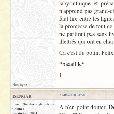
labyrinthique et préc
n'apprend pas grand-cho
faut lire entre les lig
la promesse de tout ce 
ne partirait pas sans 
illettrés qui ont en char
Ca c'est du potin, Félix.
*baaaillle*
I.
Hors ligne
31-08-2010 00:50
ISENGAR
Lieu : Tuckborough près de
D
A n'en point douter,
Chartres
Inscription : 2001