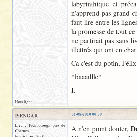
labyrinthique et préc
n'apprend pas grand-cho
faut lire entre les lig
la promesse de tout ce 
ne partirait pas sans 
illettrés qui ont en char
Ca c'est du potin, Félix.
*baaaillle*
I.
Hors ligne
31-08-2010 00:50
ISENGAR
Lieu : Tuckborough près de
D
A n'en point douter,
Chartres
Inscription : 2001