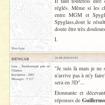
Il faut toutefois dir
réglés. Même si les c
entre MGM et Spyglas
Spyglass,dont le résul
doute être très doulour
I.
Hors ligne
26-08-2010 01:03
ISENGAR
Lieu : Tuckborough près de
"Je suis là mais je ne s
Chartres
n'arrive pas à m'y fai
Inscription : 2001
Messages : 5 117
sera en 3D"...
Etonnante et décevant
Guillermo
réponses de