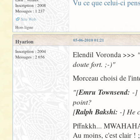
Vu ce que celui-ci pen
Inscription : 2008
Messages : 1 237
Site Web
Hors ligne
05-06-2010 01:21
Hyarion
Inscription : 2004
Elendil Voronda >>>
Messages : 2 656
doute fort. ;-)"
Morceau choisi de l'in
"[
Emru Townsend:
-] 
point?
[
Ralph Bakshi:
-] He c
Pffnkkh... MWAHAHA
Au moins, c'est clair ! ;