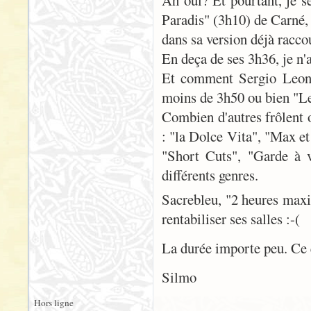
Ah oui? Et pourtant, je s
Paradis" (3h10) de Carné,
dans sa version déjà racco
En deça de ses 3h36, je n
Et comment Sergio Leone 
moins de 3h50 ou bien "Le
Combien d'autres frôlent o
: "la Dolce Vita", "Max et
"Short Cuts", "Garde à v
différents genres.
Sacrebleu, "2 heures maxi"
rentabiliser ses salles :-(
La durée importe peu. Ce q
Silmo
Hors ligne