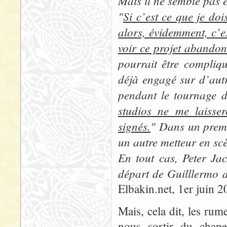
Mais il ne semble pas 
"
Si c’est ce que je doi
alors, évidemment, c’e
voir ce projet abandon
pourrait être compliq
déjà engagé sur d’autr
pendant le tournage d
studios ne me laisser
signés.
" Dans un premie
un autre metteur en scè
En tout cas, Peter Jac
départ de Guilllermo de
Elbakin.net, 1er juin 2
Mais, cela dit, les rum
nous sortir du chape