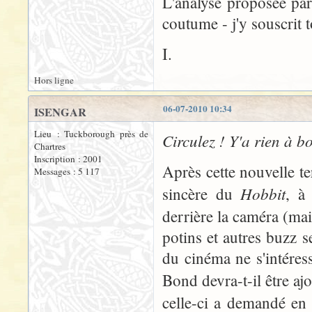
L'analyse proposée pa
coutume - j'y souscrit 
I.
Hors ligne
06-07-2010 10:34
ISENGAR
Lieu : Tuckborough près de
Circulez ! Y'a rien à bo
Chartres
Inscription : 2001
Après cette nouvelle te
Messages : 5 117
Hobbit
sincère du
, à 
derrière la caméra (mais
potins et autres buzz s
du cinéma ne s'intéres
Bond devra-t-il être aj
celle-ci a demandé en