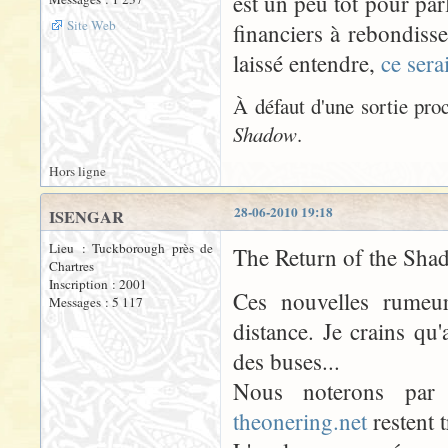
est un peu tôt pour par
Site Web
financiers à rebondiss
laissé entendre,
ce sera
À défaut d'une sortie pro
Shadow
.
Hors ligne
28-06-2010 19:18
ISENGAR
Lieu : Tuckborough près de
The Return of the Shado
Chartres
Inscription : 2001
Ces nouvelles rumeu
Messages : 5 117
distance. Je crains qu
des buses...
Nous noterons par
theonering.net
restent t