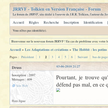
JRRVF - Tolkien en Version Française - Forum
Le forum de
JRRVF
, site dédié à l'oeuvre de J.R.R. Tolkien, l'auteur du
Se
Accueil
Règles
Recherche
Inscription
Identification
Vous n'êtes pas identifié(e).
Bienvenue sur le nouveau forum JRRVF ! En cas de problème avec votre lo
Accueil
»
Les Adaptations et créations
»
The Hobbit : les potins
2
Pages :
Précédent
1
3
4
5
6
Suivant
bas de page
03-06-2010 21:27
Druss
Inscription : 2007
Pourtant, je trouve q
Messages : 409
défend pas mal, en ce 
Site Web
Hors ligne