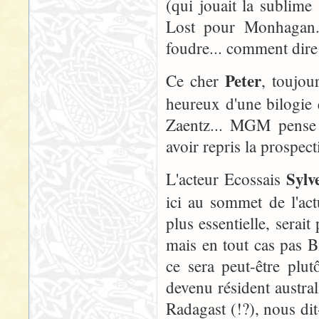
(qui jouait la sublim
Lost pour Monhagan. 
foudre... comment dire
Peter
Ce cher
, toujou
heureux d'une bilogie 
Zaentz... MGM pense 
avoir repris la prospect
Sylv
L'acteur Ecossais
ici au sommet de l'actu
plus essentielle, serait
mais en tout cas pas Bi
ce sera peut-être plu
devenu résident austr
Radagast (!?), nous dit