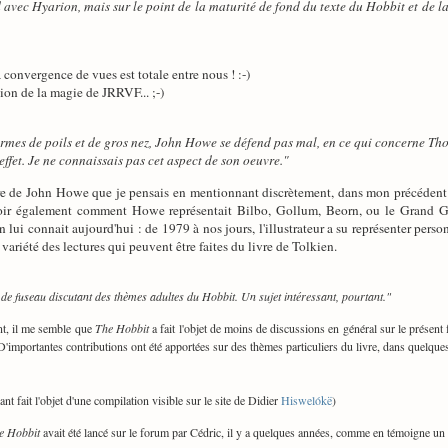
 avec Hyarion, mais sur le point de la maturité de fond du texte du Hobbit et de l
a convergence de vues est totale entre nous ! :-)
tion de la magie de JRRVF... ;-)
ermes de poils et de gros nez, John Howe se défend pas mal, en ce qui concerne Th
effet. Je ne connaissais pas cet aspect de son oeuvre."
vre de John Howe que je pensais en mentionnant discrètement, dans mon précéden
voir également comment Howe représentait Bilbo, Gollum, Beorn, ou le Grand Gobe
n lui connait aujourd'hui : de 1979 à nos jours, l'illustrateur a su représenter pers
 variété des lectures qui peuvent être faites du livre de Tolkien.
 de fuseau discutant des thèmes adultes du Hobbit. Un sujet intéressant, pourtant."
t, il me semble que
The Hobbit
a fait l'objet de moins de discussions en général sur le présen
D'importantes contributions ont été apportées sur des thèmes particuliers du livre, dans quelques 
nt fait l'objet d'une compilation visible sur le site de Didier
Hiswelókë
)
e Hobbit
avait été lancé sur le forum par Cédric, il y a quelques années, comme en témoigne un