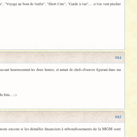
a", "Voyage au bout de l'enfer", "Short Cuts", "Garde à vue".... si l'on veut piocher
#84
assant heureusement les deux heures, et autant de chefs-d'oeuvre figurant dans ma
u film... :-)
#85
on ignore encore si les démêlés financiers à rebondissements de la MGM sont