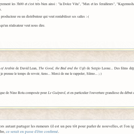
grement les 3h00 et c'est très bien ainsi : "la Dolce Vita", "Max et les ferailleurs", "Kagemush
s.
 producteur ou un distributeur qui veut rentabiliser ses salles :-(
qu'un réalisateur veut nous dire.
of Arabia
de David Lean,
The Good, the Bad and the Ugly
de Sergio Leone... Des films dép
je prenne le temps de revoir, tiens... Merci de me le rappeler, Silmo... ;-)
usique de Nino Rota composée pour
Le Guépard
, et en particulier l'ouverture grandiose du début d
alors autant partager les rumeurs (il est un peu tôt pour parler de nouvelles, et l'
dre,
ce serait en passe d'être confirmé
.