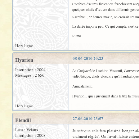
Combien d'autres frôlent ou franchissent allè
quelques chefs-d'œuvre dans différents genre
Sacrebleu, "2 heures maxi", on croirait lire un
La durée importe peu. Ce qui compte, c'est ce 
Silmo
Hors ligne
08-06-2010 20:23
Hyarion
Inscription : 2004
Le Guépard
de Luchino Visconti,
Lawrence 
Messages : 2 656
vidéothèque, chefs-d'oeuvre qu'il faudrait que 
Amicalement,
Hyarion... qui a justement dans la tête la m
Hors ligne
27-06-2010 23:57
Elendil
Lieu : Velaux
Je
sais
que cela fera plaisir à Isengar, 
Inscription : 2008
vraiment réglés). On l'avait laissé enten