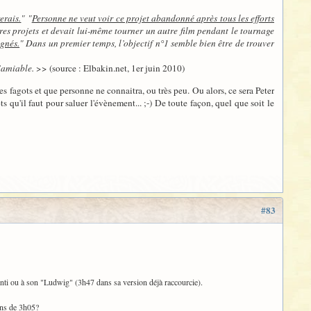
erais.
" "
Personne ne veut voir ce projet abandonné après tous les efforts
res projets et devait lui-même tourner un autre film pendant le tournage
ignés.
" Dans un premier temps, l’objectif n°1 semble bien être de trouver
l’amiable.
>> (source : Elbakin.net, 1er juin 2010)
les fagots et que personne ne connaitra, ou très peu. Ou alors, ce sera Peter
ots qu'il faut pour saluer l'évènement... ;-) De toute façon, quel que soit le
#83
nti ou à son "Ludwig" (3h47 dans sa version déjà raccourcie).
ins de 3h05?