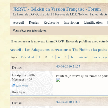
JRRVF - Tolkien en Version Française - Forum
Le forum de
JRRVF
, site dédié à l'oeuvre de J.R.R. Tolkien, l'auteur du
Se
Accueil
Règles
Recherche
Inscription
Identification
Vous n'êtes pas identifié(e).
Bienvenue sur le nouveau forum JRRVF ! En cas de problème avec votre lo
Accueil
»
Les Adaptations et créations
»
The Hobbit : les potins
2
Pages :
Précédent
1
3
4
5
6
Suivant
bas de page
03-06-2010 21:27
Druss
Inscription : 2007
Pourtant, je trouve qu'en termes de poi
Messages : 409
Site Web
Hors ligne
03-06-2010 21:30
Druss