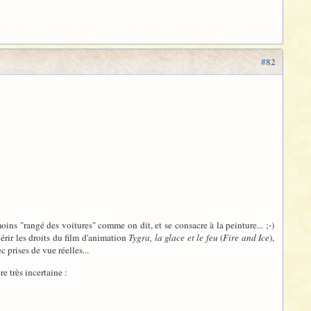
#82
ins "rangé des voitures" comme on dit, et se consacre à la peinture... ;-)
érir les droits du film d'animation
Tygra, la glace et le feu
(
Fire and Ice
),
 prises de vue réelles...
 très incertaine :