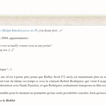
ci
[Ralph Bakshi]
pense de PJ
, j'en doute fort. ;-)"
de 2004, apparemment) :
n ever actually contact you at any point?
 ass. [...]"
ique ! ;-)
ns (il est à peine plus jeune que Ridley Scott [72 ans]), est maintenant plus ou mo
erait tout de même ces temps-ci avec le cinéaste Robert Rodriguez, qui vient d’acqu
aboration avec Frank Frazetta), et que Rodriguez souhaiterait transposer en film avec
emble pour le moment ne permettre qu'une seule possibilité concrète, bien qu'encore
bo le Hobbit