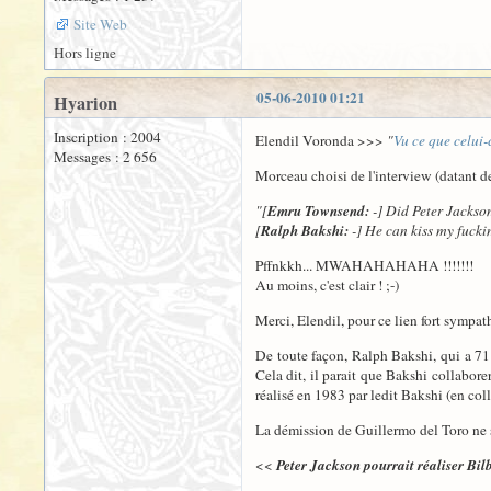
Site Web
Hors ligne
05-06-2010 01:21
Hyarion
Inscription : 2004
Elendil Voronda >>>
"
Vu ce que celui-
Messages : 2 656
Morceau choisi de l'interview (datant 
"[
Emru Townsend:
-] Did Peter Jackso
[
Ralph Bakshi:
-] He can kiss my fucking
Pffnkkh... MWAHAHAHAHA !!!!!!!
Au moins, c'est clair ! ;-)
Merci, Elendil, pour ce lien fort sympath
De toute façon, Ralph Bakshi, qui a 71 a
Cela dit, il parait que Bakshi collabor
réalisé en 1983 par ledit Bakshi (en coll
La démission de Guillermo del Toro ne s
<<
Peter Jackson pourrait réaliser Bil