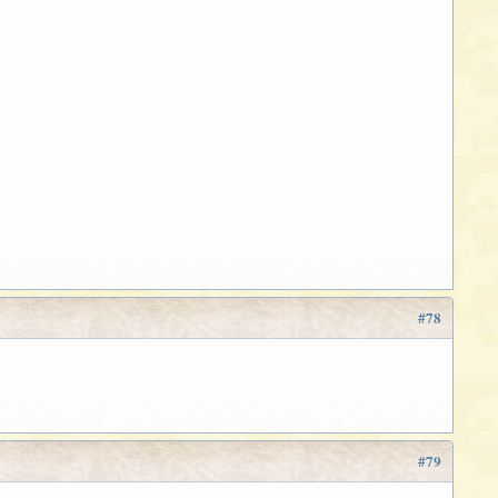
#78
#79