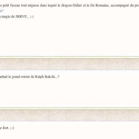
 une petit fuseau tout mignon dans lequel le dragon Didier et la fée Romaine, accompagné du pr
it"
la magie de JRRVF... ;-)
ttait le grand retour de Ralph Bakshi...?
e fort. ;-)