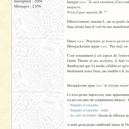
Inscription : 2004
Isengar >>>
"Je suis rarement d'accord
Messages : 2 656
suspecte.
N'est-il pas, maistre H. ?"
Effectivement, maistre I., sur ce point, l
Sans doute faut-il voir là une manifesta
Druss >>>
"Pourtant, je trouve qu'en t
Misojacksonie aigue >>>
"Pas mal, en 
C'est notamment à cet aspect de l'oeu
Outre Thorin et ses acolytes, il faut 
flamboyant qui l'a rendu célèbre et qu'o
finalement assez bien, me semble-t-il, la
Misojacksonie aigue >>>
"Je n'ai pas trouvé
Ce n'est qu'une impression, mais apparemmen
n'a pas non plus été complètement délaissé... 
-
"Enigmes et caractère..."
-
"Enigmes et caractère - Suite"
-
"les cerfs du hobbit"
(fuseau de réflexion aya
A noter qu'un projet collaboratif autour de
Th