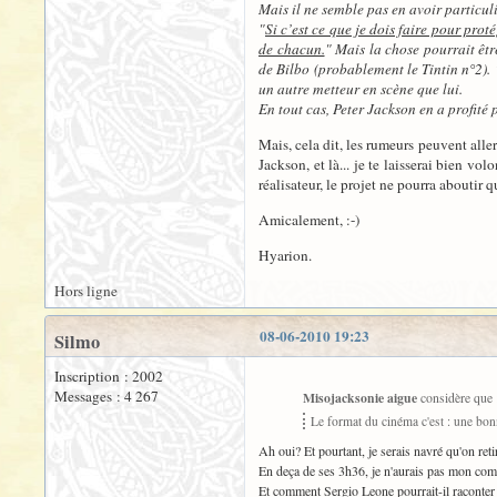
Mais il ne semble pas en avoir particu
"
Si c’est ce que je dois faire pour prot
de chacun.
" Mais la chose pourrait êtr
de Bilbo (probablement le Tintin n°2). 
un autre metteur en scène que lui.
En tout cas, Peter Jackson en a profité p
Mais, cela dit, les rumeurs peuvent aller
Jackson, et là... je te laisserai bien vol
réalisateur, le projet ne pourra aboutir q
Amicalement, :-)
Hyarion.
Hors ligne
08-06-2010 19:23
Silmo
Inscription : 2002
Messages : 4 267
Misojacksonie aigue
considère que 
Le format du cinéma c'est : une bon
Ah oui? Et pourtant, je serais navré qu'on r
En deça de ses 3h36, je n'aurais pas mon co
Et comment Sergio Leone pourrait-il raconter 