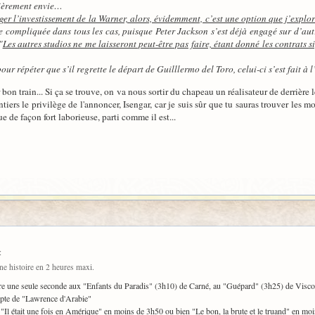
lièrement envie…
éger l’investissement de la Warner, alors, évidemment, c’est une option que j’explor
e compliquée dans tous les cas, puisque Peter Jackson s’est déjà engagé sur d’aut
"
Les autres studios ne me laisseront peut-être pas faire, étant donné les contrats s
our répéter que s’il regrette le départ de Guilllermo del Toro, celui-ci s’est fait à 
 bon train... Si ça se trouve, on va nous sortir du chapeau un réalisateur de derrière 
ontiers le privilège de l'annoncer, Isengar, car je suis sûr que tu sauras trouver les m
ue de façon fort laborieuse, parti comme il est...
:
ne histoire en 2 heures maxi.
etire une seule seconde aux "Enfants du Paradis" (3h10) de Carné, au "Guépard" (3h25) de Visco
mpte de "Lawrence d'Arabie"
"Il était une fois en Amérique" en moins de 3h50 ou bien "Le bon, la brute et le truand" en mo